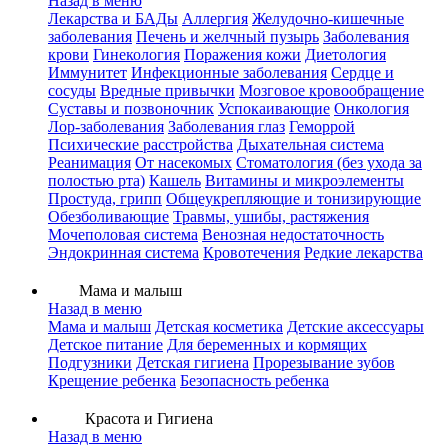
Назад в меню
Лекарства и БАДы
Аллергия
Желудочно-кишечные
заболевания
Печень и желчный пузырь
Заболевания
крови
Гинекология
Поражения кожи
Диетология
Иммунитет
Инфекционные заболевания
Сердце и
сосуды
Вредные привычки
Мозговое кровообращение
Суставы и позвоночник
Успокаивающие
Онкология
Лор-заболевания
Заболевания глаз
Геморрой
Психические расстройства
Дыхательная система
Реанимация
От насекомых
Стоматология (без ухода за
полостью рта)
Кашель
Витамины и микроэлементы
Простуда, грипп
Общеукрепляющие и тонизирующие
Обезболивающие
Травмы, ушибы, растяжения
Мочеполовая система
Венозная недостаточность
Эндокринная система
Кровотечения
Редкие лекарства
Мама и малыш
Назад в меню
Мама и малыш
Детская косметика
Детские аксессуары
Детское питание
Для беременных и кормящих
Подгузники
Детская гигиена
Прорезывание зубов
Крещение ребенка
Безопасность ребенка
Красота и Гигиена
Назад в меню