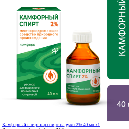
Камфорный спирт р-р спирт наружн 2% 40 мл x1