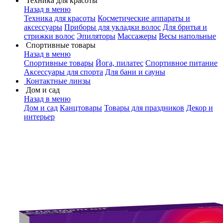
Техника для красоты
Назад в меню
Техника для красоты
Косметические аппараты и
аксессуары
Приборы для укладки волос
Для бритья и
стрижки волос
Эпиляторы
Массажеры
Весы напольные
Спортивные товары
Назад в меню
Спортивные товары
Йога, пилатес
Спортивное питание
Аксессуары для спорта
Для бани и сауны
Контактные линзы
Дом и сад
Назад в меню
Дом и сад
Канцтовары
Товары для праздников
Декор и
интерьер