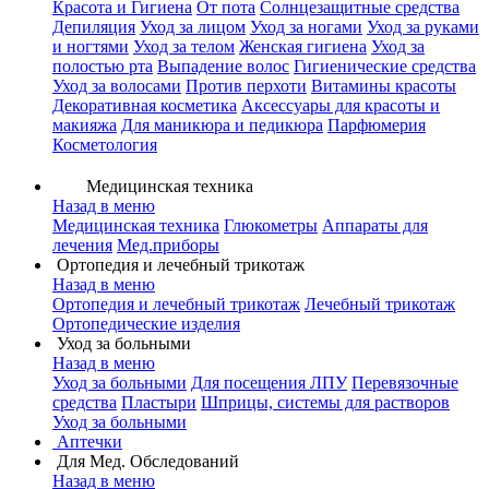
Красота и Гигиена
От пота
Солнцезащитные средства
Депиляция
Уход за лицом
Уход за ногами
Уход за руками
и ногтями
Уход за телом
Женская гигиена
Уход за
полостью рта
Выпадение волос
Гигиенические средства
Уход за волосами
Против перхоти
Витамины красоты
Декоративная косметика
Аксессуары для красоты и
макияжа
Для маникюра и педикюра
Парфюмерия
Косметология
Медицинская техника
Назад в меню
Медицинская техника
Глюкометры
Аппараты для
лечения
Мед.приборы
Ортопедия и лечебный трикотаж
Назад в меню
Ортопедия и лечебный трикотаж
Лечебный трикотаж
Ортопедические изделия
Уход за больными
Назад в меню
Уход за больными
Для посещения ЛПУ
Перевязочные
средства
Пластыри
Шприцы, системы для растворов
Уход за больными
Аптечки
Для Мед. Обследований
Назад в меню