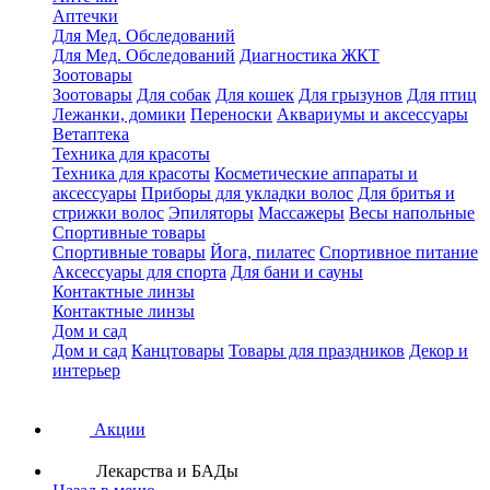
Аптечки
Для Мед. Обследований
Для Мед. Обследований
Диагностика ЖКТ
Зоотовары
Зоотовары
Для собак
Для кошек
Для грызунов
Для птиц
Лежанки, домики
Переноски
Аквариумы и аксессуары
Ветаптека
Техника для красоты
Техника для красоты
Косметические аппараты и
аксессуары
Приборы для укладки волос
Для бритья и
стрижки волос
Эпиляторы
Массажеры
Весы напольные
Спортивные товары
Спортивные товары
Йога, пилатес
Спортивное питание
Аксессуары для спорта
Для бани и сауны
Контактные линзы
Контактные линзы
Дом и сад
Дом и сад
Канцтовары
Товары для праздников
Декор и
интерьер
Акции
Лекарства и БАДы