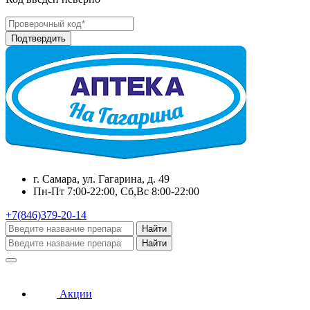
г. Самара, ул. Гагарина, д. 49
Пн-Пт 7:00-22:00, Сб,Вс 8:00-22:00
+7(846)379-20-14
Найти
Найти
Акции