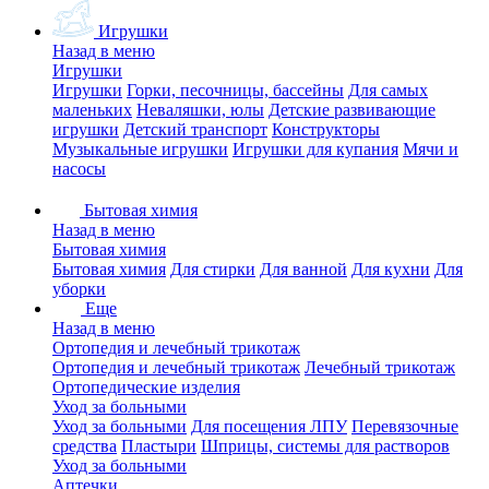
Игрушки
Назад в меню
Игрушки
Игрушки
Горки, песочницы, бассейны
Для самых
маленьких
Неваляшки, юлы
Детские развивающие
игрушки
Детский транспорт
Конструкторы
Музыкальные игрушки
Игрушки для купания
Мячи и
насосы
Бытовая химия
Назад в меню
Бытовая химия
Бытовая химия
Для стирки
Для ванной
Для кухни
Для
уборки
Еще
Назад в меню
Ортопедия и лечебный трикотаж
Ортопедия и лечебный трикотаж
Лечебный трикотаж
Ортопедические изделия
Уход за больными
Уход за больными
Для посещения ЛПУ
Перевязочные
средства
Пластыри
Шприцы, системы для растворов
Уход за больными
Аптечки