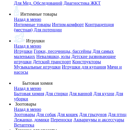
Для Мед. Обследований
Диагностика ЖКТ
Интимные товары
Назад в меню
Интимные товары
Интим-комфорт
Контрацепция
(местная)
Для потенции
Игрушки
Назад в меню
Игрушки
Горки, песочницы, бассейны
Для самых
маленьких
Неваляшки, юлы
Детские развивающие
игрушки
Детский транспорт
Конструкторы
Музыкальные игрушки
Игрушки для купания
Мячи и
насосы
Бытовая химия
Назад в меню
Бытовая химия
Для стирки
Для ванной
Для кухни
Для
уборки
Зоотовары
Назад в меню
Зоотовары
Для собак
Для кошек
Для грызунов
Для птиц
Лежанки, домики
Переноски
Аквариумы и аксессуары
Ветаптека