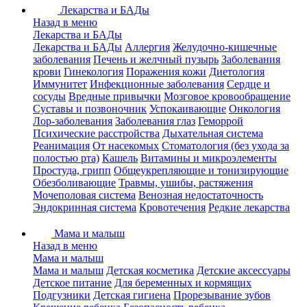
Лекарства и БАДы
Назад в меню
Лекарства и БАДы
Лекарства и БАДы
Аллергия
Желудочно-кишечные
заболевания
Печень и желчный пузырь
Заболевания
крови
Гинекология
Поражения кожи
Диетология
Иммунитет
Инфекционные заболевания
Сердце и
сосуды
Вредные привычки
Мозговое кровообращение
Суставы и позвоночник
Успокаивающие
Онкология
Лор-заболевания
Заболевания глаз
Геморрой
Психические расстройства
Дыхательная система
Реанимация
От насекомых
Стоматология (без ухода за
полостью рта)
Кашель
Витамины и микроэлементы
Простуда, грипп
Общеукрепляющие и тонизирующие
Обезболивающие
Травмы, ушибы, растяжения
Мочеполовая система
Венозная недостаточность
Эндокринная система
Кровотечения
Редкие лекарства
Мама и малыш
Назад в меню
Мама и малыш
Мама и малыш
Детская косметика
Детские аксессуары
Детское питание
Для беременных и кормящих
Подгузники
Детская гигиена
Прорезывание зубов