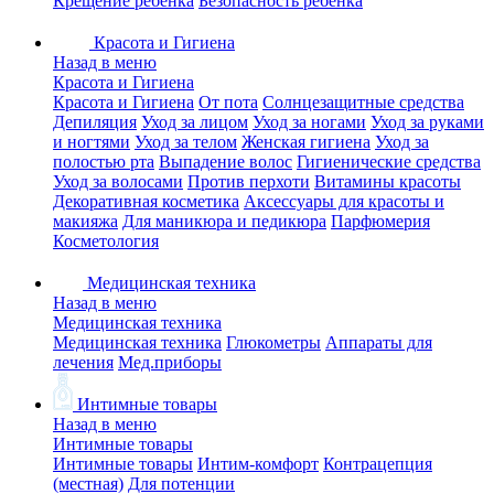
Крещение ребенка
Безопасность ребенка
Красота и Гигиена
Назад в меню
Красота и Гигиена
Красота и Гигиена
От пота
Солнцезащитные средства
Депиляция
Уход за лицом
Уход за ногами
Уход за руками
и ногтями
Уход за телом
Женская гигиена
Уход за
полостью рта
Выпадение волос
Гигиенические средства
Уход за волосами
Против перхоти
Витамины красоты
Декоративная косметика
Аксессуары для красоты и
макияжа
Для маникюра и педикюра
Парфюмерия
Косметология
Медицинская техника
Назад в меню
Медицинская техника
Медицинская техника
Глюкометры
Аппараты для
лечения
Мед.приборы
Интимные товары
Назад в меню
Интимные товары
Интимные товары
Интим-комфорт
Контрацепция
(местная)
Для потенции