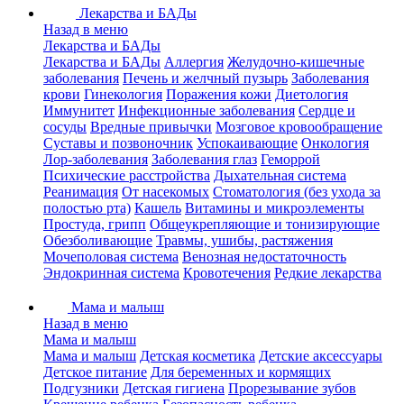
Лекарства и БАДы
Назад в меню
Лекарства и БАДы
Лекарства и БАДы
Аллергия
Желудочно-кишечные
заболевания
Печень и желчный пузырь
Заболевания
крови
Гинекология
Поражения кожи
Диетология
Иммунитет
Инфекционные заболевания
Сердце и
сосуды
Вредные привычки
Мозговое кровообращение
Суставы и позвоночник
Успокаивающие
Онкология
Лор-заболевания
Заболевания глаз
Геморрой
Психические расстройства
Дыхательная система
Реанимация
От насекомых
Стоматология (без ухода за
полостью рта)
Кашель
Витамины и микроэлементы
Простуда, грипп
Общеукрепляющие и тонизирующие
Обезболивающие
Травмы, ушибы, растяжения
Мочеполовая система
Венозная недостаточность
Эндокринная система
Кровотечения
Редкие лекарства
Мама и малыш
Назад в меню
Мама и малыш
Мама и малыш
Детская косметика
Детские аксессуары
Детское питание
Для беременных и кормящих
Подгузники
Детская гигиена
Прорезывание зубов