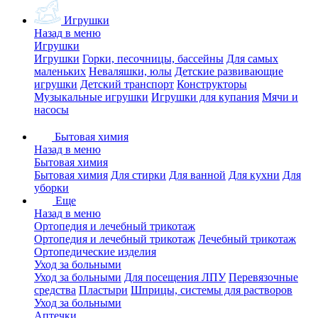
Игрушки
Назад в меню
Игрушки
Игрушки
Горки, песочницы, бассейны
Для самых
маленьких
Неваляшки, юлы
Детские развивающие
игрушки
Детский транспорт
Конструкторы
Музыкальные игрушки
Игрушки для купания
Мячи и
насосы
Бытовая химия
Назад в меню
Бытовая химия
Бытовая химия
Для стирки
Для ванной
Для кухни
Для
уборки
Еще
Назад в меню
Ортопедия и лечебный трикотаж
Ортопедия и лечебный трикотаж
Лечебный трикотаж
Ортопедические изделия
Уход за больными
Уход за больными
Для посещения ЛПУ
Перевязочные
средства
Пластыри
Шприцы, системы для растворов
Уход за больными
Аптечки