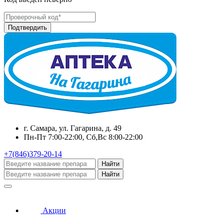
г. Самара, ул. Гагарина, д. 49
Пн-Пт 7:00-22:00, Сб,Вс 8:00-22:00
+7(846)379-20-14
Найти
Найти
Акции