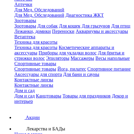
Аптечки
Для Мед. Обследований
Для Мед. Обследований
Диагностика ЖКТ
Зоотовары
Зоотовары
Для собак
Для кошек
Для грызунов
Для птиц
Лежанки, домики
Переноски
Аквариумы и аксессуары
Ветаптека
Техника для красоты
Техника для красоты
Косметические аппараты и
аксессуары
Приборы для укладки волос
Для бритья и
стрижки волос
Эпиляторы
Массажеры
Весы напольные
Спортивные товары
Спортивные товары
Йога, пилатес
Спортивное питание
Аксессуары для спорта
Для бани и сауны
Контактные линзы
Контактные линзы
Дом и сад
Дом и сад
Канцтовары
Товары для праздников
Декор и
интерьер
Акции
Лекарства и БАДы