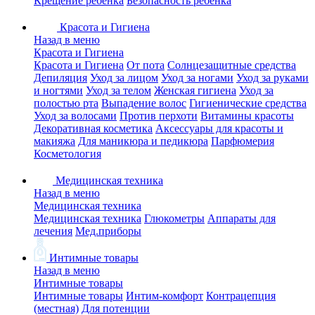
Крещение ребенка
Безопасность ребенка
Красота и Гигиена
Назад в меню
Красота и Гигиена
Красота и Гигиена
От пота
Солнцезащитные средства
Депиляция
Уход за лицом
Уход за ногами
Уход за руками
и ногтями
Уход за телом
Женская гигиена
Уход за
полостью рта
Выпадение волос
Гигиенические средства
Уход за волосами
Против перхоти
Витамины красоты
Декоративная косметика
Аксессуары для красоты и
макияжа
Для маникюра и педикюра
Парфюмерия
Косметология
Медицинская техника
Назад в меню
Медицинская техника
Медицинская техника
Глюкометры
Аппараты для
лечения
Мед.приборы
Интимные товары
Назад в меню
Интимные товары
Интимные товары
Интим-комфорт
Контрацепция
(местная)
Для потенции