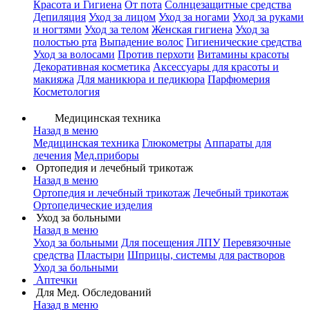
Красота и Гигиена
От пота
Солнцезащитные средства
Депиляция
Уход за лицом
Уход за ногами
Уход за руками
и ногтями
Уход за телом
Женская гигиена
Уход за
полостью рта
Выпадение волос
Гигиенические средства
Уход за волосами
Против перхоти
Витамины красоты
Декоративная косметика
Аксессуары для красоты и
макияжа
Для маникюра и педикюра
Парфюмерия
Косметология
Медицинская техника
Назад в меню
Медицинская техника
Глюкометры
Аппараты для
лечения
Мед.приборы
Ортопедия и лечебный трикотаж
Назад в меню
Ортопедия и лечебный трикотаж
Лечебный трикотаж
Ортопедические изделия
Уход за больными
Назад в меню
Уход за больными
Для посещения ЛПУ
Перевязочные
средства
Пластыри
Шприцы, системы для растворов
Уход за больными
Аптечки
Для Мед. Обследований
Назад в меню