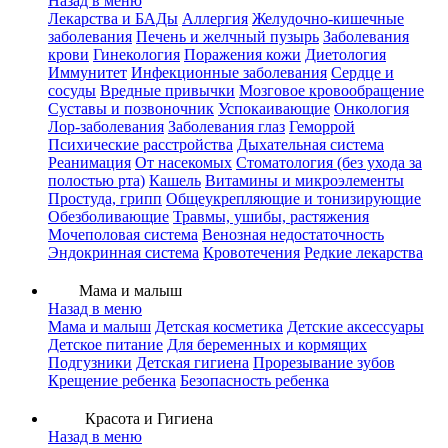
Назад в меню
Лекарства и БАДы
Аллергия
Желудочно-кишечные
заболевания
Печень и желчный пузырь
Заболевания
крови
Гинекология
Поражения кожи
Диетология
Иммунитет
Инфекционные заболевания
Сердце и
сосуды
Вредные привычки
Мозговое кровообращение
Суставы и позвоночник
Успокаивающие
Онкология
Лор-заболевания
Заболевания глаз
Геморрой
Психические расстройства
Дыхательная система
Реанимация
От насекомых
Стоматология (без ухода за
полостью рта)
Кашель
Витамины и микроэлементы
Простуда, грипп
Общеукрепляющие и тонизирующие
Обезболивающие
Травмы, ушибы, растяжения
Мочеполовая система
Венозная недостаточность
Эндокринная система
Кровотечения
Редкие лекарства
Мама и малыш
Назад в меню
Мама и малыш
Детская косметика
Детские аксессуары
Детское питание
Для беременных и кормящих
Подгузники
Детская гигиена
Прорезывание зубов
Крещение ребенка
Безопасность ребенка
Красота и Гигиена
Назад в меню