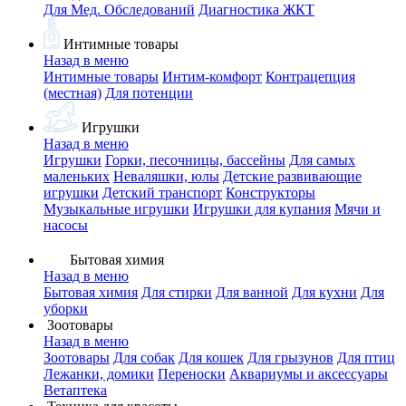
Для Мед. Обследований
Диагностика ЖКТ
Интимные товары
Назад в меню
Интимные товары
Интим-комфорт
Контрацепция
(местная)
Для потенции
Игрушки
Назад в меню
Игрушки
Горки, песочницы, бассейны
Для самых
маленьких
Неваляшки, юлы
Детские развивающие
игрушки
Детский транспорт
Конструкторы
Музыкальные игрушки
Игрушки для купания
Мячи и
насосы
Бытовая химия
Назад в меню
Бытовая химия
Для стирки
Для ванной
Для кухни
Для
уборки
Зоотовары
Назад в меню
Зоотовары
Для собак
Для кошек
Для грызунов
Для птиц
Лежанки, домики
Переноски
Аквариумы и аксессуары
Ветаптека