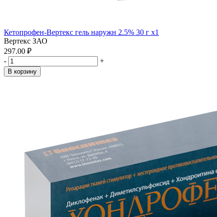
Кетопрофен-Вертекс гель наружн 2.5% 30 г x1
Вертекс ЗАО
297.00 ₽
-
+
В корзину