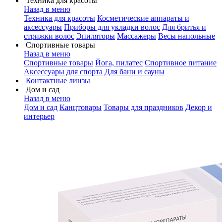
Техника для красоты
Назад в меню
Техника для красоты
Косметические аппараты и
аксессуары
Приборы для укладки волос
Для бритья и
стрижки волос
Эпиляторы
Массажеры
Весы напольные
Спортивные товары
Назад в меню
Спортивные товары
Йога, пилатес
Спортивное питание
Аксессуары для спорта
Для бани и сауны
Контактные линзы
Дом и сад
Назад в меню
Дом и сад
Канцтовары
Товары для праздников
Декор и
интерьер