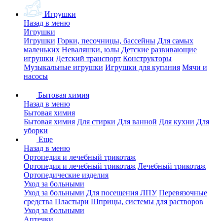
Игрушки
Назад в меню
Игрушки
Игрушки
Горки, песочницы, бассейны
Для самых
маленьких
Неваляшки, юлы
Детские развивающие
игрушки
Детский транспорт
Конструкторы
Музыкальные игрушки
Игрушки для купания
Мячи и
насосы
Бытовая химия
Назад в меню
Бытовая химия
Бытовая химия
Для стирки
Для ванной
Для кухни
Для
уборки
Еще
Назад в меню
Ортопедия и лечебный трикотаж
Ортопедия и лечебный трикотаж
Лечебный трикотаж
Ортопедические изделия
Уход за больными
Уход за больными
Для посещения ЛПУ
Перевязочные
средства
Пластыри
Шприцы, системы для растворов
Уход за больными
Аптечки