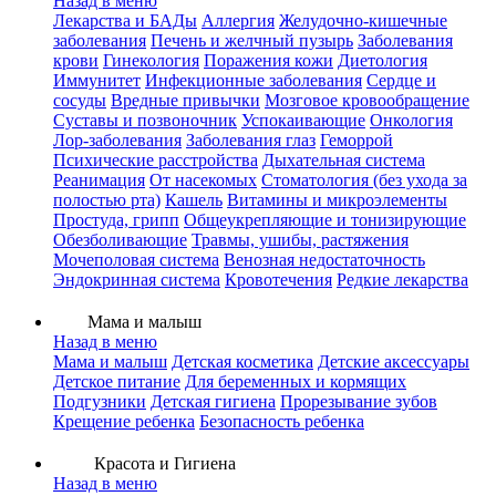
Назад в меню
Лекарства и БАДы
Аллергия
Желудочно-кишечные
заболевания
Печень и желчный пузырь
Заболевания
крови
Гинекология
Поражения кожи
Диетология
Иммунитет
Инфекционные заболевания
Сердце и
сосуды
Вредные привычки
Мозговое кровообращение
Суставы и позвоночник
Успокаивающие
Онкология
Лор-заболевания
Заболевания глаз
Геморрой
Психические расстройства
Дыхательная система
Реанимация
От насекомых
Стоматология (без ухода за
полостью рта)
Кашель
Витамины и микроэлементы
Простуда, грипп
Общеукрепляющие и тонизирующие
Обезболивающие
Травмы, ушибы, растяжения
Мочеполовая система
Венозная недостаточность
Эндокринная система
Кровотечения
Редкие лекарства
Мама и малыш
Назад в меню
Мама и малыш
Детская косметика
Детские аксессуары
Детское питание
Для беременных и кормящих
Подгузники
Детская гигиена
Прорезывание зубов
Крещение ребенка
Безопасность ребенка
Красота и Гигиена
Назад в меню