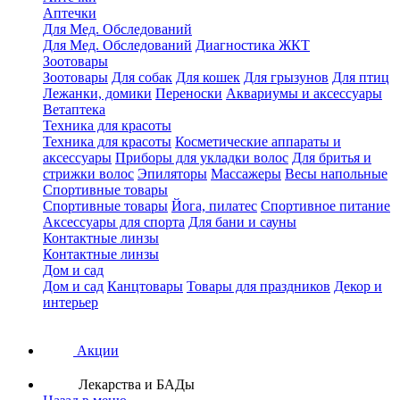
Аптечки
Для Мед. Обследований
Для Мед. Обследований
Диагностика ЖКТ
Зоотовары
Зоотовары
Для собак
Для кошек
Для грызунов
Для птиц
Лежанки, домики
Переноски
Аквариумы и аксессуары
Ветаптека
Техника для красоты
Техника для красоты
Косметические аппараты и
аксессуары
Приборы для укладки волос
Для бритья и
стрижки волос
Эпиляторы
Массажеры
Весы напольные
Спортивные товары
Спортивные товары
Йога, пилатес
Спортивное питание
Аксессуары для спорта
Для бани и сауны
Контактные линзы
Контактные линзы
Дом и сад
Дом и сад
Канцтовары
Товары для праздников
Декор и
интерьер
Акции
Лекарства и БАДы