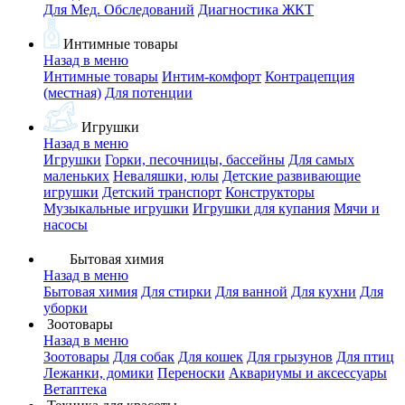
Для Мед. Обследований
Диагностика ЖКТ
Интимные товары
Назад в меню
Интимные товары
Интим-комфорт
Контрацепция
(местная)
Для потенции
Игрушки
Назад в меню
Игрушки
Горки, песочницы, бассейны
Для самых
маленьких
Неваляшки, юлы
Детские развивающие
игрушки
Детский транспорт
Конструкторы
Музыкальные игрушки
Игрушки для купания
Мячи и
насосы
Бытовая химия
Назад в меню
Бытовая химия
Для стирки
Для ванной
Для кухни
Для
уборки
Зоотовары
Назад в меню
Зоотовары
Для собак
Для кошек
Для грызунов
Для птиц
Лежанки, домики
Переноски
Аквариумы и аксессуары
Ветаптека