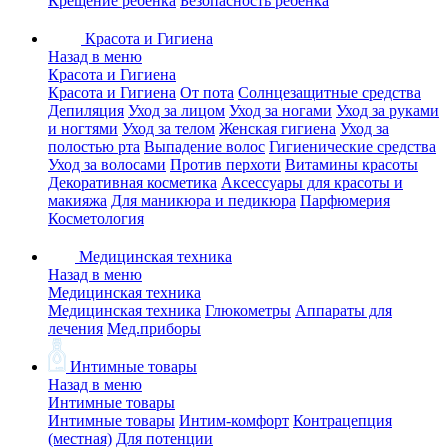
Крещение ребенка
Безопасность ребенка
Красота и Гигиена
Назад в меню
Красота и Гигиена
Красота и Гигиена
От пота
Солнцезащитные средства
Депиляция
Уход за лицом
Уход за ногами
Уход за руками
и ногтями
Уход за телом
Женская гигиена
Уход за
полостью рта
Выпадение волос
Гигиенические средства
Уход за волосами
Против перхоти
Витамины красоты
Декоративная косметика
Аксессуары для красоты и
макияжа
Для маникюра и педикюра
Парфюмерия
Косметология
Медицинская техника
Назад в меню
Медицинская техника
Медицинская техника
Глюкометры
Аппараты для
лечения
Мед.приборы
Интимные товары
Назад в меню
Интимные товары
Интимные товары
Интим-комфорт
Контрацепция
(местная)
Для потенции