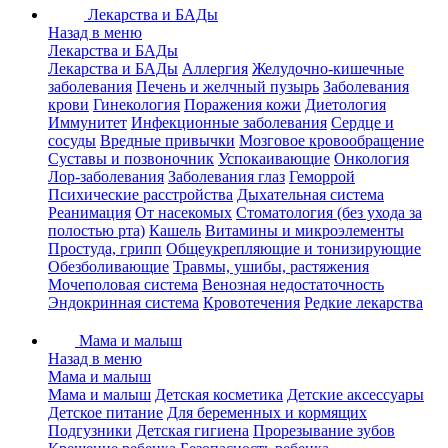
Лекарства и БАДы
Назад в меню
Лекарства и БАДы
Лекарства и БАДы
Аллергия
Желудочно-кишечные
заболевания
Печень и желчный пузырь
Заболевания
крови
Гинекология
Поражения кожи
Диетология
Иммунитет
Инфекционные заболевания
Сердце и
сосуды
Вредные привычки
Мозговое кровообращение
Суставы и позвоночник
Успокаивающие
Онкология
Лор-заболевания
Заболевания глаз
Геморрой
Психические расстройства
Дыхательная система
Реанимация
От насекомых
Стоматология (без ухода за
полостью рта)
Кашель
Витамины и микроэлементы
Простуда, грипп
Общеукрепляющие и тонизирующие
Обезболивающие
Травмы, ушибы, растяжения
Мочеполовая система
Венозная недостаточность
Эндокринная система
Кровотечения
Редкие лекарства
Мама и малыш
Назад в меню
Мама и малыш
Мама и малыш
Детская косметика
Детские аксессуары
Детское питание
Для беременных и кормящих
Подгузники
Детская гигиена
Прорезывание зубов