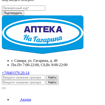
г. Самара, ул. Гагарина, д. 49
Пн-Пт 7:00-22:00, Сб,Вс 8:00-22:00
+7(846)379-20-14
Найти
Найти
Акции