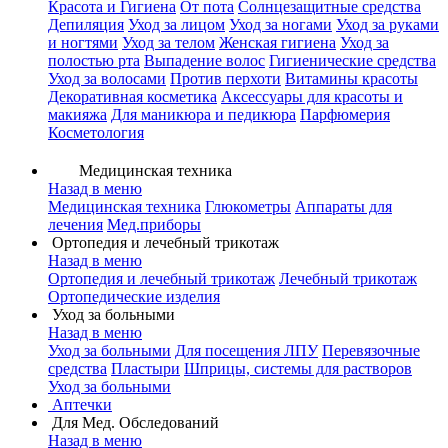
Красота и Гигиена
От пота
Солнцезащитные средства
Депиляция
Уход за лицом
Уход за ногами
Уход за руками
и ногтями
Уход за телом
Женская гигиена
Уход за
полостью рта
Выпадение волос
Гигиенические средства
Уход за волосами
Против перхоти
Витамины красоты
Декоративная косметика
Аксессуары для красоты и
макияжа
Для маникюра и педикюра
Парфюмерия
Косметология
Медицинская техника
Назад в меню
Медицинская техника
Глюкометры
Аппараты для
лечения
Мед.приборы
Ортопедия и лечебный трикотаж
Назад в меню
Ортопедия и лечебный трикотаж
Лечебный трикотаж
Ортопедические изделия
Уход за больными
Назад в меню
Уход за больными
Для посещения ЛПУ
Перевязочные
средства
Пластыри
Шприцы, системы для растворов
Уход за больными
Аптечки
Для Мед. Обследований
Назад в меню