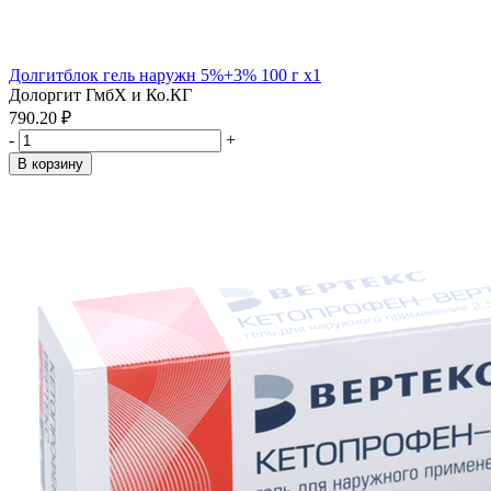
Долгитблок гель наружн 5%+3% 100 г x1
Долоргит ГмбХ и Ко.КГ
790.20 ₽
-
+
В корзину