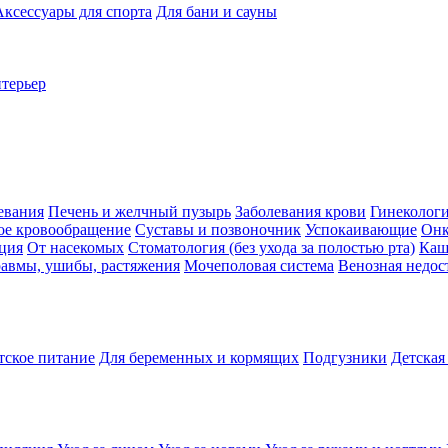
Аксессуары для спорта
Для бани и сауны
нтерьер
евания
Печень и желчный пузырь
Заболевания крови
Гинеколог
ое кровообращение
Суставы и позвоночник
Успокаивающие
Онк
ция
От насекомых
Стоматология (без ухода за полостью рта)
Каш
авмы, ушибы, растяжения
Мочеполовая система
Венозная недос
тское питание
Для беременных и кормящих
Подгузники
Детская