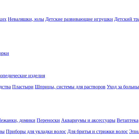
ких
Неваляшки, юлы
Детские развивающие игрушки
Детский тр
орки
опедические изделия
дства
Пластыри
Шприцы, системы для растворов
Уход за больн
Лежанки, домики
Переноски
Аквариумы и аксессуары
Ветаптека
ры
Приборы для укладки волос
Для бритья и стрижки волос
Эпи