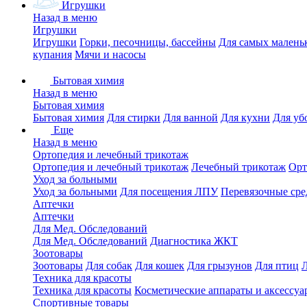
Игрушки
Назад в меню
Игрушки
Игрушки
Горки, песочницы, бассейны
Для самых малень
купания
Мячи и насосы
Бытовая химия
Назад в меню
Бытовая химия
Бытовая химия
Для стирки
Для ванной
Для кухни
Для уб
Еще
Назад в меню
Ортопедия и лечебный трикотаж
Ортопедия и лечебный трикотаж
Лечебный трикотаж
Орт
Уход за больными
Уход за больными
Для посещения ЛПУ
Перевязочные сре
Аптечки
Аптечки
Для Мед. Обследований
Для Мед. Обследований
Диагностика ЖКТ
Зоотовары
Зоотовары
Для собак
Для кошек
Для грызунов
Для птиц
Техника для красоты
Техника для красоты
Косметические аппараты и аксессуа
Спортивные товары