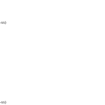
-хх)
-хх)