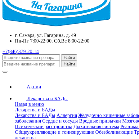
г. Самара, ул. Гагарина, д. 49
Пн-Пт 7:00-22:00, Сб,Вс 8:00-22:00
+7(846)379-20-14
Найти
Найти
Акции
Лекарства и БАДы
Назад в меню
Лекарства и БАДы
Лекарства и БАДы
Аллергия
Желудочно-кишечные забол
заболевания
Сердце и сосуды
Вредные привычки
Мозгов
Психические расстройства
Дыхательная система
Реанима
Общеукрепляющие и тонизирующие
Обезболивающие
Тр
лекарства