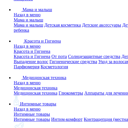
Мама и малыш
Назад в меню
Мама и малыш
Мама и малыш
Детская косметика
Детские аксессуары
Де
ребенка
Красота и Гигиена
Назад в меню
Красота и Гигиена
Красота и Гигиена
От пота
Солнцезащитные средства
Де
Выпадение волос
Гигиенические средства
Уход за волоса
Парфюмерия
Косметология
Медицинская техника
Назад в меню
Медицинская техника
Медицинская техника
Глюкометры
Аппараты для лечени
Интимные товары
Назад в меню
Интимные товары
Интимные товары
Интим-комфорт
Контрацепция (местна