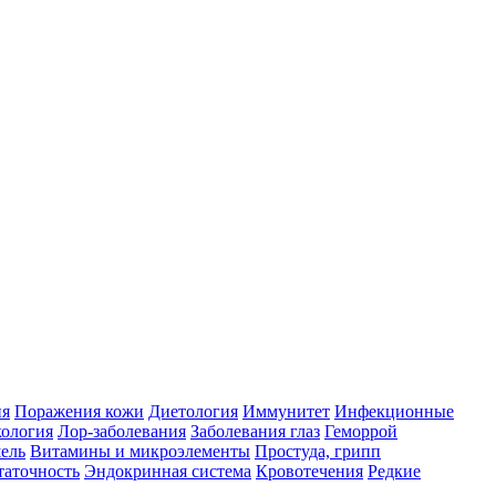
ия
Поражения кожи
Диетология
Иммунитет
Инфекционные
ология
Лор-заболевания
Заболевания глаз
Геморрой
ель
Витамины и микроэлементы
Простуда, грипп
таточность
Эндокринная система
Кровотечения
Редкие