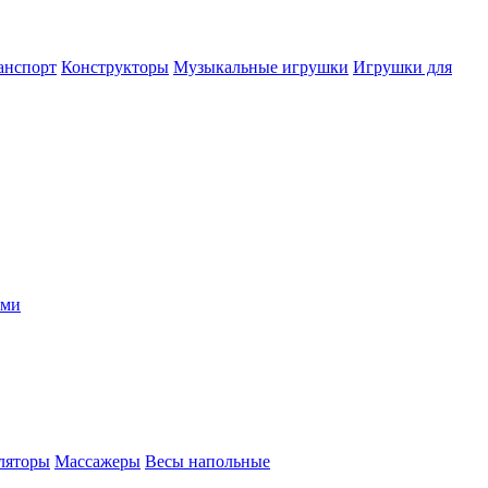
анспорт
Конструкторы
Музыкальные игрушки
Игрушки для
ыми
ляторы
Массажеры
Весы напольные