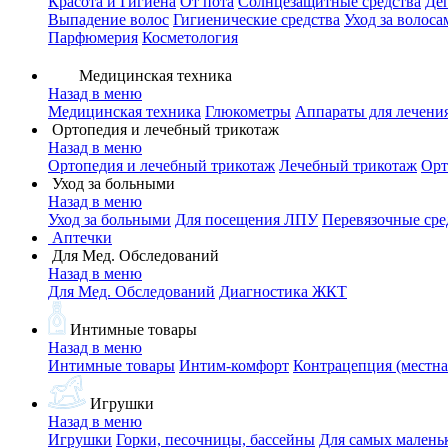
Красота и Гигиена
От пота
Солнцезащитные средства
Де
Выпадение волос
Гигиенические средства
Уход за волоса
Парфюмерия
Косметология
Медицинская техника
Назад в меню
Медицинская техника
Глюкометры
Аппараты для лечени
Ортопедия и лечебный трикотаж
Назад в меню
Ортопедия и лечебный трикотаж
Лечебный трикотаж
Орт
Уход за больными
Назад в меню
Уход за больными
Для посещения ЛПУ
Перевязочные сре
Аптечки
Для Мед. Обследований
Назад в меню
Для Мед. Обследований
Диагностика ЖКТ
Интимные товары
Назад в меню
Интимные товары
Интим-комфорт
Контрацепция (местна
Игрушки
Назад в меню
Игрушки
Горки, песочницы, бассейны
Для самых малень