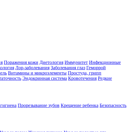
ия
Поражения кожи
Диетология
Иммунитет
Инфекционные
ология
Лор-заболевания
Заболевания глаз
Геморрой
ель
Витамины и микроэлементы
Простуда, грипп
таточность
Эндокринная система
Кровотечения
Редкие
 гигиена
Прорезывание зубов
Крещение ребенка
Безопасность