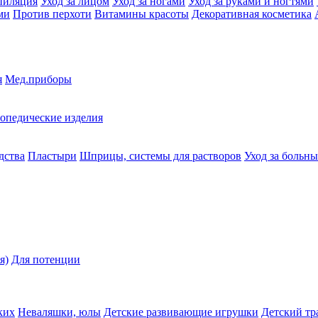
пиляция
Уход за лицом
Уход за ногами
Уход за руками и ногтями
ми
Против перхоти
Витамины красоты
Декоративная косметика
я
Мед.приборы
опедические изделия
дства
Пластыри
Шприцы, системы для растворов
Уход за больн
я)
Для потенции
ких
Неваляшки, юлы
Детские развивающие игрушки
Детский тр