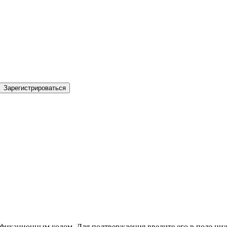
Зарегистрироваться
фикационным кодом. Для подтверждения введите его в поле ниж