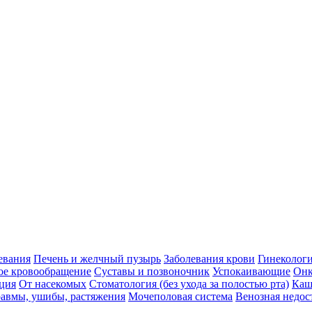
евания
Печень и желчный пузырь
Заболевания крови
Гинеколог
ое кровообращение
Суставы и позвоночник
Успокаивающие
Онк
ция
От насекомых
Стоматология (без ухода за полостью рта)
Каш
авмы, ушибы, растяжения
Мочеполовая система
Венозная недос