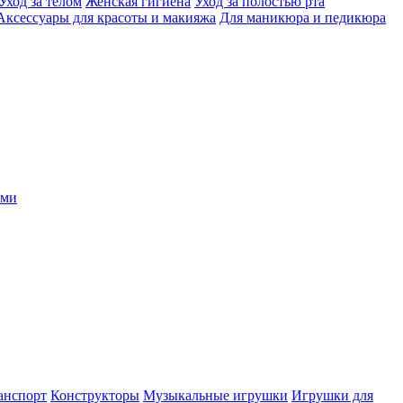
Уход за телом
Женская гигиена
Уход за полостью рта
Аксессуары для красоты и макияжа
Для маникюра и педикюра
ыми
анспорт
Конструкторы
Музыкальные игрушки
Игрушки для