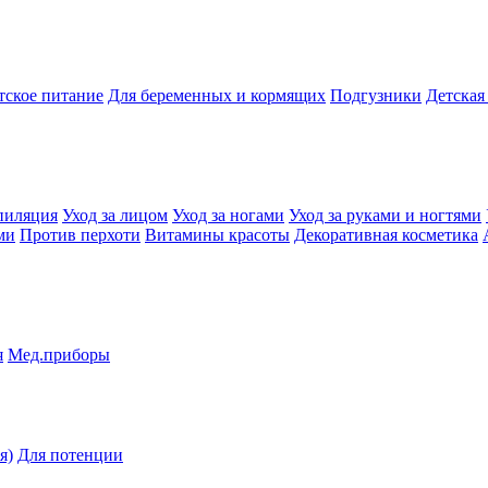
тское питание
Для беременных и кормящих
Подгузники
Детская
пиляция
Уход за лицом
Уход за ногами
Уход за руками и ногтями
ми
Против перхоти
Витамины красоты
Декоративная косметика
я
Мед.приборы
я)
Для потенции