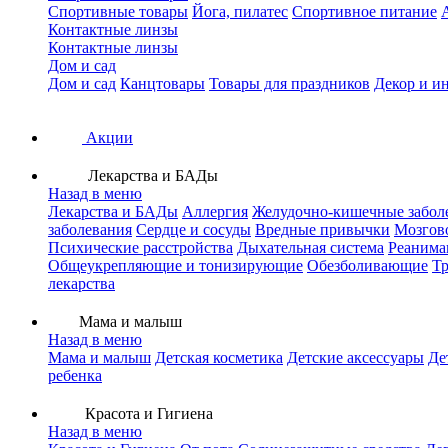
Спортивные товары
Йога, пилатес
Спортивное питание
Контактные линзы
Контактные линзы
Дом и сад
Дом и сад
Канцтовары
Товары для праздников
Декор и и
Акции
Лекарства и БАДы
Назад в меню
Лекарства и БАДы
Аллергия
Желудочно-кишечные забол
заболевания
Сердце и сосуды
Вредные привычки
Мозгов
Психические расстройства
Дыхательная система
Реанима
Общеукрепляющие и тонизирующие
Обезболивающие
Тр
лекарства
Мама и малыш
Назад в меню
Мама и малыш
Детская косметика
Детские аксессуары
Де
ребенка
Красота и Гигиена
Назад в меню