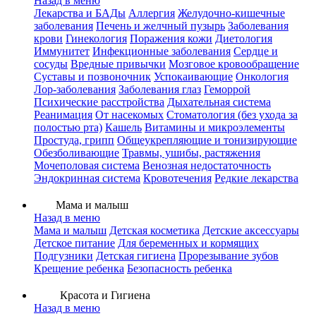
Назад в меню
Лекарства и БАДы
Аллергия
Желудочно-кишечные
заболевания
Печень и желчный пузырь
Заболевания
крови
Гинекология
Поражения кожи
Диетология
Иммунитет
Инфекционные заболевания
Сердце и
сосуды
Вредные привычки
Мозговое кровообращение
Суставы и позвоночник
Успокаивающие
Онкология
Лор-заболевания
Заболевания глаз
Геморрой
Психические расстройства
Дыхательная система
Реанимация
От насекомых
Стоматология (без ухода за
полостью рта)
Кашель
Витамины и микроэлементы
Простуда, грипп
Общеукрепляющие и тонизирующие
Обезболивающие
Травмы, ушибы, растяжения
Мочеполовая система
Венозная недостаточность
Эндокринная система
Кровотечения
Редкие лекарства
Мама и малыш
Назад в меню
Мама и малыш
Детская косметика
Детские аксессуары
Детское питание
Для беременных и кормящих
Подгузники
Детская гигиена
Прорезывание зубов
Крещение ребенка
Безопасность ребенка
Красота и Гигиена
Назад в меню