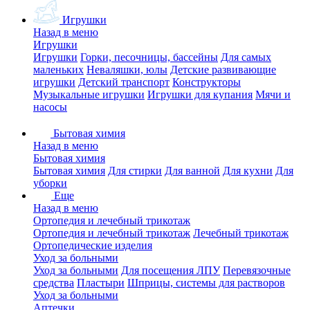
Игрушки
Назад в меню
Игрушки
Игрушки
Горки, песочницы, бассейны
Для самых
маленьких
Неваляшки, юлы
Детские развивающие
игрушки
Детский транспорт
Конструкторы
Музыкальные игрушки
Игрушки для купания
Мячи и
насосы
Бытовая химия
Назад в меню
Бытовая химия
Бытовая химия
Для стирки
Для ванной
Для кухни
Для
уборки
Еще
Назад в меню
Ортопедия и лечебный трикотаж
Ортопедия и лечебный трикотаж
Лечебный трикотаж
Ортопедические изделия
Уход за больными
Уход за больными
Для посещения ЛПУ
Перевязочные
средства
Пластыри
Шприцы, системы для растворов
Уход за больными
Аптечки