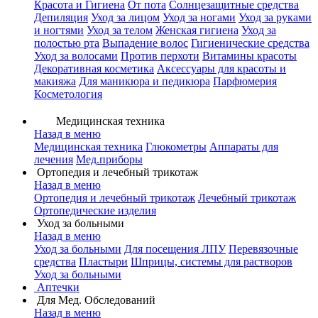
Красота и Гигиена
От пота
Солнцезащитные средства
Депиляция
Уход за лицом
Уход за ногами
Уход за руками
и ногтями
Уход за телом
Женская гигиена
Уход за
полостью рта
Выпадение волос
Гигиенические средства
Уход за волосами
Против перхоти
Витамины красоты
Декоративная косметика
Аксессуары для красоты и
макияжа
Для маникюра и педикюра
Парфюмерия
Косметология
Медицинская техника
Назад в меню
Медицинская техника
Глюкометры
Аппараты для
лечения
Мед.приборы
Ортопедия и лечебный трикотаж
Назад в меню
Ортопедия и лечебный трикотаж
Лечебный трикотаж
Ортопедические изделия
Уход за больными
Назад в меню
Уход за больными
Для посещения ЛПУ
Перевязочные
средства
Пластыри
Шприцы, системы для растворов
Уход за больными
Аптечки
Для Мед. Обследований
Назад в меню