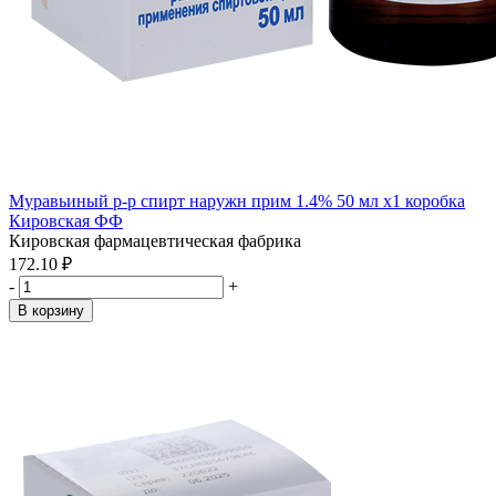
Муравьиный р-р спирт наружн прим 1.4% 50 мл x1 коробка
Кировская ФФ
Кировская фармацевтическая фабрика
172.10 ₽
-
+
В корзину