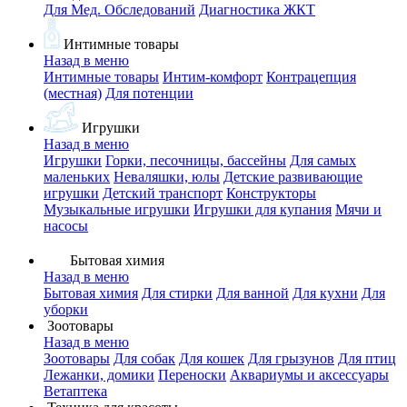
Для Мед. Обследований
Диагностика ЖКТ
Интимные товары
Назад в меню
Интимные товары
Интим-комфорт
Контрацепция
(местная)
Для потенции
Игрушки
Назад в меню
Игрушки
Горки, песочницы, бассейны
Для самых
маленьких
Неваляшки, юлы
Детские развивающие
игрушки
Детский транспорт
Конструкторы
Музыкальные игрушки
Игрушки для купания
Мячи и
насосы
Бытовая химия
Назад в меню
Бытовая химия
Для стирки
Для ванной
Для кухни
Для
уборки
Зоотовары
Назад в меню
Зоотовары
Для собак
Для кошек
Для грызунов
Для птиц
Лежанки, домики
Переноски
Аквариумы и аксессуары
Ветаптека