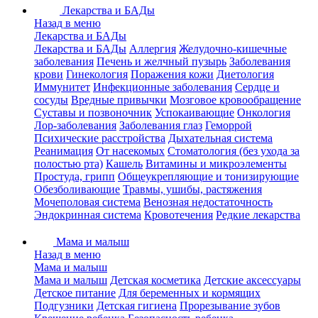
Лекарства и БАДы
Назад в меню
Лекарства и БАДы
Лекарства и БАДы
Аллергия
Желудочно-кишечные
заболевания
Печень и желчный пузырь
Заболевания
крови
Гинекология
Поражения кожи
Диетология
Иммунитет
Инфекционные заболевания
Сердце и
сосуды
Вредные привычки
Мозговое кровообращение
Суставы и позвоночник
Успокаивающие
Онкология
Лор-заболевания
Заболевания глаз
Геморрой
Психические расстройства
Дыхательная система
Реанимация
От насекомых
Стоматология (без ухода за
полостью рта)
Кашель
Витамины и микроэлементы
Простуда, грипп
Общеукрепляющие и тонизирующие
Обезболивающие
Травмы, ушибы, растяжения
Мочеполовая система
Венозная недостаточность
Эндокринная система
Кровотечения
Редкие лекарства
Мама и малыш
Назад в меню
Мама и малыш
Мама и малыш
Детская косметика
Детские аксессуары
Детское питание
Для беременных и кормящих
Подгузники
Детская гигиена
Прорезывание зубов