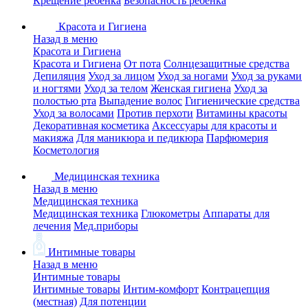
Крещение ребенка
Безопасность ребенка
Красота и Гигиена
Назад в меню
Красота и Гигиена
Красота и Гигиена
От пота
Солнцезащитные средства
Депиляция
Уход за лицом
Уход за ногами
Уход за руками
и ногтями
Уход за телом
Женская гигиена
Уход за
полостью рта
Выпадение волос
Гигиенические средства
Уход за волосами
Против перхоти
Витамины красоты
Декоративная косметика
Аксессуары для красоты и
макияжа
Для маникюра и педикюра
Парфюмерия
Косметология
Медицинская техника
Назад в меню
Медицинская техника
Медицинская техника
Глюкометры
Аппараты для
лечения
Мед.приборы
Интимные товары
Назад в меню
Интимные товары
Интимные товары
Интим-комфорт
Контрацепция
(местная)
Для потенции