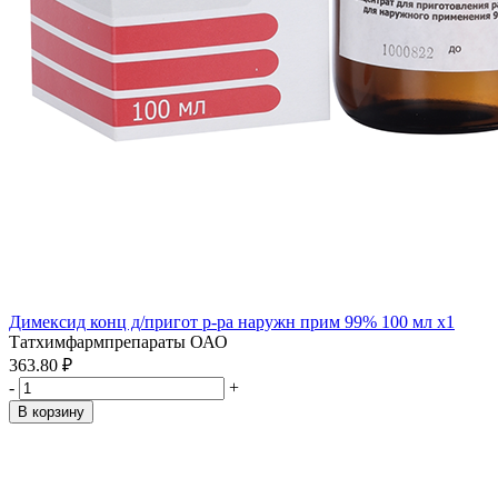
Димексид конц д/пригот р-ра наружн прим 99% 100 мл x1
Татхимфармпрепараты ОАО
363.80 ₽
-
+
В корзину