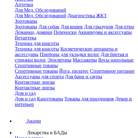
Аптечки
Для Мед. Обследований
Для Мед. Обследований
Диагностика ЖКТ
Зоотовары
Зоотовары
Для собак
Для кошек
Для грызунов
Для птиц
Лежанки, домики
Переноски
Аквариумы и аксессуары
Ветаптека
Техника для красоты
Техника для красоты
Косметические аппараты и
аксессуары
Приборы для укладки волос
Для бритья и
стрижки волос
Эпиляторы
Массажеры
Весы напольные
Спортивные товары
Спортивные товары
Йога, пилатес
Спортивное питание
Аксессуары для спорта
Для бани и сауны
Контактные линзы
Контактные линзы
Дом и сад
Дом и сад
Канцтовары
Товары для праздников
Декор и
интерьер
Акции
Лекарства и БАДы