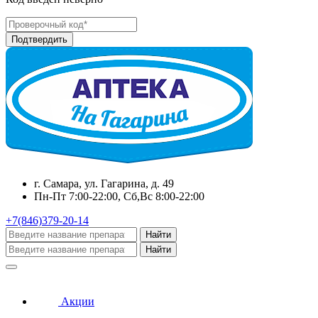
г. Самара, ул. Гагарина, д. 49
Пн-Пт 7:00-22:00, Сб,Вс 8:00-22:00
+7(846)379-20-14
Найти
Найти
Акции