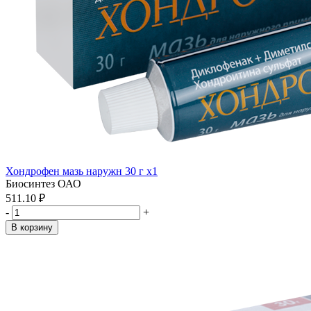
Хондрофен мазь наружн 30 г x1
Биосинтез ОАО
511.10 ₽
-
+
В корзину