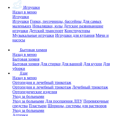
Игрушки
Назад в меню
Игрушки
Игрушки
Горки, песочницы, бассейны
Для самых
маленьких
Неваляшки, юлы
Детские развивающие
игрушки
Детский транспорт
Конструкторы
Музыкальные игрушки
Игрушки для купания
Мячи и
насосы
Бытовая химия
Назад в меню
Бытовая химия
Бытовая химия
Для стирки
Для ванной
Для кухни
Для
уборки
Еще
Назад в меню
Ортопедия и лечебный трикотаж
Ортопедия и лечебный трикотаж
Лечебный трикотаж
Ортопедические изделия
Уход за больными
Уход за больными
Для посещения ЛПУ
Перевязочные
средства
Пластыри
Шприцы, системы для растворов
Уход за больными
Аптечки