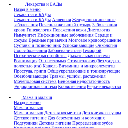
Лекарства и БАДы
Назад в меню
Лекарства и БАДы
Лекарства и БАДы
Аллергия
Желудочно-кишечные
заболевания
Печень и желчный пузырь
Заболевания
крови
Гинекология
Поражения кожи
Диетология
Иммунитет
Инфекционные заболевания
Сердце и
сосуды
Вредные привычки
Мозговое кровообращение
Суставы и позвоночник
Успокаивающие
Онкология
Лор-заболевания
Заболевания глаз
Геморрой
Психические расстройства
Дыхательная система
Реанимация
От насекомых
Стоматология (без ухода за
полостью рта)
Кашель
Витамины и микроэлементы
Простуда, грипп
Общеукрепляющие и тонизирующие
Обезболивающие
Травмы, ушибы, растяжения
Мочеполовая система
Венозная недостаточность
Эндокринная система
Кровотечения
Редкие лекарства
Мама и малыш
Назад в меню
Мама и малыш
Мама и малыш
Детская косметика
Детские аксессуары
Детское питание
Для беременных и кормящих
Подгузники
Детская гигиена
Прорезывание зубов