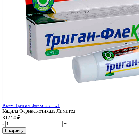
Крем Триган-флекс 25 г x1
Кадила Фармасьютикалз Лимитед
312.50 ₽
-
+
В корзину