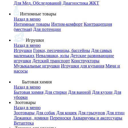
Для Мед. Обследований
Диагностика ЖКТ
Интимные товары
Назад в меню
Интимные товары
Интим-комфорт
Контрацепция
(местная)
Для потенции
Игрушки
Назад в меню
Игрушки
Горки, песочницы, бассейны
Для самых
маленьких
Неваляшки, юлы
Детские развивающие
игрушки
Детский транспорт
Конструкторы
Музыкальные игрушки
Игрушки для купания
Мячи и
насосы
Бытовая химия
Назад в меню
Бытовая химия
Для стирки
Для ванной
Для кухни
Для
уборки
Зоотовары
Назад в меню
Зоотовары
Для собак
Для кошек
Для грызунов
Для птиц
Лежанки, домики
Переноски
Аквариумы и аксессуары
Ветаптека