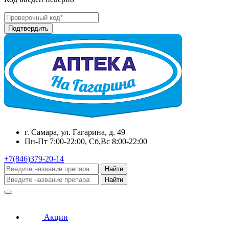
г. Самара, ул. Гагарина, д. 49
Пн-Пт 7:00-22:00, Сб,Вс 8:00-22:00
+7(846)379-20-14
Найти
Найти
Акции