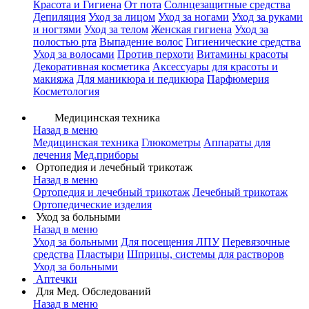
Красота и Гигиена
От пота
Солнцезащитные средства
Депиляция
Уход за лицом
Уход за ногами
Уход за руками
и ногтями
Уход за телом
Женская гигиена
Уход за
полостью рта
Выпадение волос
Гигиенические средства
Уход за волосами
Против перхоти
Витамины красоты
Декоративная косметика
Аксессуары для красоты и
макияжа
Для маникюра и педикюра
Парфюмерия
Косметология
Медицинская техника
Назад в меню
Медицинская техника
Глюкометры
Аппараты для
лечения
Мед.приборы
Ортопедия и лечебный трикотаж
Назад в меню
Ортопедия и лечебный трикотаж
Лечебный трикотаж
Ортопедические изделия
Уход за больными
Назад в меню
Уход за больными
Для посещения ЛПУ
Перевязочные
средства
Пластыри
Шприцы, системы для растворов
Уход за больными
Аптечки
Для Мед. Обследований
Назад в меню