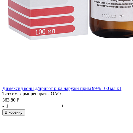
Димексид конц д/пригот р-ра наружн прим 99% 100 мл x1
Татхимфармпрепараты ОАО
363.80 ₽
-
+
В корзину