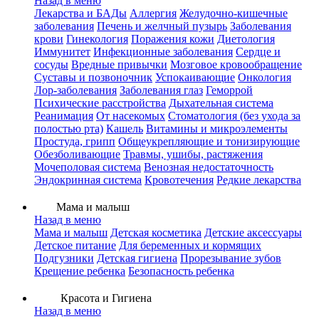
Назад в меню
Лекарства и БАДы
Аллергия
Желудочно-кишечные
заболевания
Печень и желчный пузырь
Заболевания
крови
Гинекология
Поражения кожи
Диетология
Иммунитет
Инфекционные заболевания
Сердце и
сосуды
Вредные привычки
Мозговое кровообращение
Суставы и позвоночник
Успокаивающие
Онкология
Лор-заболевания
Заболевания глаз
Геморрой
Психические расстройства
Дыхательная система
Реанимация
От насекомых
Стоматология (без ухода за
полостью рта)
Кашель
Витамины и микроэлементы
Простуда, грипп
Общеукрепляющие и тонизирующие
Обезболивающие
Травмы, ушибы, растяжения
Мочеполовая система
Венозная недостаточность
Эндокринная система
Кровотечения
Редкие лекарства
Мама и малыш
Назад в меню
Мама и малыш
Детская косметика
Детские аксессуары
Детское питание
Для беременных и кормящих
Подгузники
Детская гигиена
Прорезывание зубов
Крещение ребенка
Безопасность ребенка
Красота и Гигиена
Назад в меню