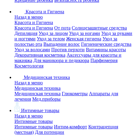
Крещение ребенка
Безопасность ребенка
Красота и Гигиена
Назад в меню
Красота и Гигиена
Красота и Гигиена
От пота
Солнцезащитные средства
Депиляция
Уход за лицом
Уход за ногами
Уход за руками
и ногтями
Уход за телом
Женская гигиена
Уход за
полостью рта
Выпадение волос
Гигиенические средства
Уход за волосами
Против перхоти
Витамины красоты
Декоративная косметика
Аксессуары для красоты и
макияжа
Для маникюра и педикюра
Парфюмерия
Косметология
Медицинская техника
Назад в меню
Медицинская техника
Медицинская техника
Глюкометры
Аппараты для
лечения
Мед.приборы
Интимные товары
Назад в меню
Интимные товары
Интимные товары
Интим-комфорт
Контрацепция
(местная)
Для потенции