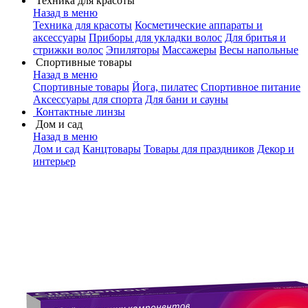
Техника для красоты
Назад в меню
Техника для красоты
Косметические аппараты и
аксессуары
Приборы для укладки волос
Для бритья и
стрижки волос
Эпиляторы
Массажеры
Весы напольные
Спортивные товары
Назад в меню
Спортивные товары
Йога, пилатес
Спортивное питание
Аксессуары для спорта
Для бани и сауны
Контактные линзы
Дом и сад
Назад в меню
Дом и сад
Канцтовары
Товары для праздников
Декор и
интерьер