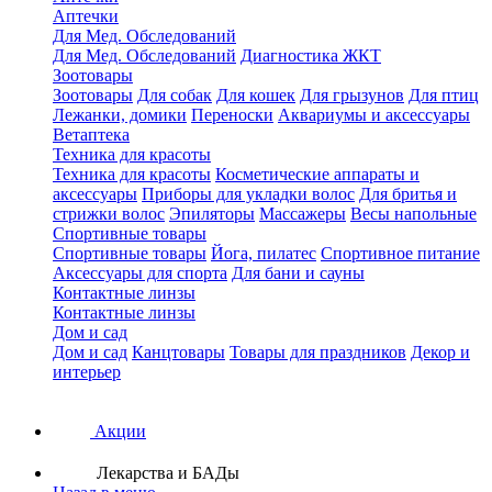
Аптечки
Для Мед. Обследований
Для Мед. Обследований
Диагностика ЖКТ
Зоотовары
Зоотовары
Для собак
Для кошек
Для грызунов
Для птиц
Лежанки, домики
Переноски
Аквариумы и аксессуары
Ветаптека
Техника для красоты
Техника для красоты
Косметические аппараты и
аксессуары
Приборы для укладки волос
Для бритья и
стрижки волос
Эпиляторы
Массажеры
Весы напольные
Спортивные товары
Спортивные товары
Йога, пилатес
Спортивное питание
Аксессуары для спорта
Для бани и сауны
Контактные линзы
Контактные линзы
Дом и сад
Дом и сад
Канцтовары
Товары для праздников
Декор и
интерьер
Акции
Лекарства и БАДы