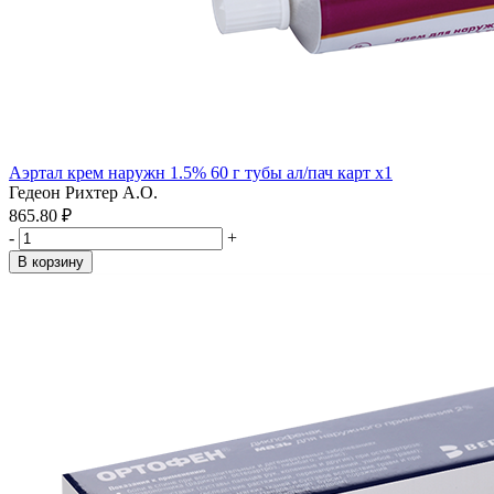
Аэртал крем наружн 1.5% 60 г тубы ал/пач карт x1
Гедеон Рихтер А.О.
865.80 ₽
-
+
В корзину