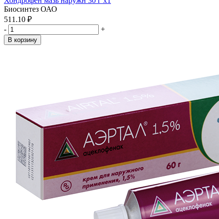
Хондрофен мазь наружн 30 г x1
Биосинтез ОАО
511.10 ₽
-
+
В корзину