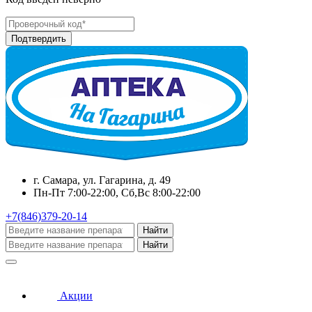
г. Самара, ул. Гагарина, д. 49
Пн-Пт 7:00-22:00, Сб,Вс 8:00-22:00
+7(846)379-20-14
Найти
Найти
Акции