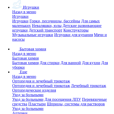
Игрушки
Назад в меню
Игрушки
Игрушки
Горки, песочницы, бассейны
Для самых
маленьких
Неваляшки, юлы
Детские развивающие
игрушки
Детский транспорт
Конструкторы
Музыкальные игрушки
Игрушки для купания
Мячи и
насосы
Бытовая химия
Назад в меню
Бытовая химия
Бытовая химия
Для стирки
Для ванной
Для кухни
Для
уборки
Еще
Назад в меню
Ортопедия и лечебный трикотаж
Ортопедия и лечебный трикотаж
Лечебный трикотаж
Ортопедические изделия
Уход за больными
Уход за больными
Для посещения ЛПУ
Перевязочные
средства
Пластыри
Шприцы, системы для растворов
Уход за больными
Аптечки