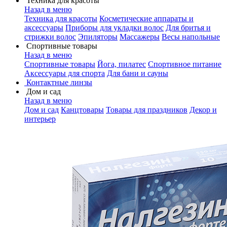
Техника для красоты
Назад в меню
Техника для красоты
Косметические аппараты и
аксессуары
Приборы для укладки волос
Для бритья и
стрижки волос
Эпиляторы
Массажеры
Весы напольные
Спортивные товары
Назад в меню
Спортивные товары
Йога, пилатес
Спортивное питание
Аксессуары для спорта
Для бани и сауны
Контактные линзы
Дом и сад
Назад в меню
Дом и сад
Канцтовары
Товары для праздников
Декор и
интерьер