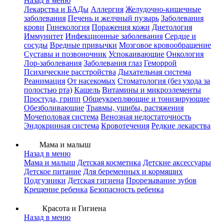
Назад в меню
Лекарства и БАДы
Аллергия
Желудочно-кишечные
заболевания
Печень и желчный пузырь
Заболевания
крови
Гинекология
Поражения кожи
Диетология
Иммунитет
Инфекционные заболевания
Сердце и
сосуды
Вредные привычки
Мозговое кровообращение
Суставы и позвоночник
Успокаивающие
Онкология
Лор-заболевания
Заболевания глаз
Геморрой
Психические расстройства
Дыхательная система
Реанимация
От насекомых
Стоматология (без ухода за
полостью рта)
Кашель
Витамины и микроэлементы
Простуда, грипп
Общеукрепляющие и тонизирующие
Обезболивающие
Травмы, ушибы, растяжения
Мочеполовая система
Венозная недостаточность
Эндокринная система
Кровотечения
Редкие лекарства
Мама и малыш
Назад в меню
Мама и малыш
Детская косметика
Детские аксессуары
Детское питание
Для беременных и кормящих
Подгузники
Детская гигиена
Прорезывание зубов
Крещение ребенка
Безопасность ребенка
Красота и Гигиена
Назад в меню