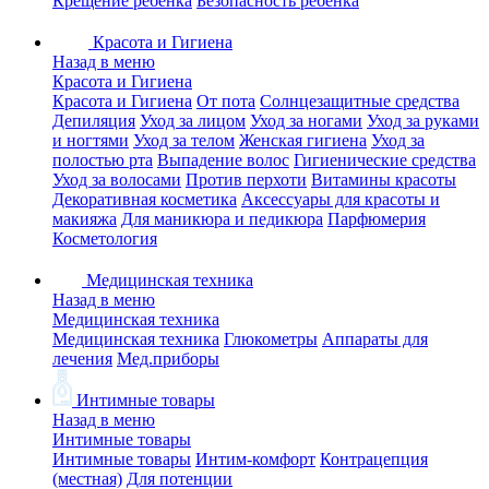
Крещение ребенка
Безопасность ребенка
Красота и Гигиена
Назад в меню
Красота и Гигиена
Красота и Гигиена
От пота
Солнцезащитные средства
Депиляция
Уход за лицом
Уход за ногами
Уход за руками
и ногтями
Уход за телом
Женская гигиена
Уход за
полостью рта
Выпадение волос
Гигиенические средства
Уход за волосами
Против перхоти
Витамины красоты
Декоративная косметика
Аксессуары для красоты и
макияжа
Для маникюра и педикюра
Парфюмерия
Косметология
Медицинская техника
Назад в меню
Медицинская техника
Медицинская техника
Глюкометры
Аппараты для
лечения
Мед.приборы
Интимные товары
Назад в меню
Интимные товары
Интимные товары
Интим-комфорт
Контрацепция
(местная)
Для потенции