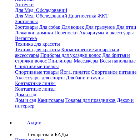
Аптечки
Для Мед. Обследований
Для Мед. Обследований
Диагностика ЖКТ
Зоотовары
Зоотовары
Для собак
Для кошек
Для грызунов
Для птиц
Лежанки, домики
Переноски
Аквариумы и аксессуары
Ветаптека
Техника для красоты
Техника для красоты
Косметические аппараты и
аксессуары
Приборы для укладки волос
Для бритья и
стрижки волос
Эпиляторы
Массажеры
Весы напольные
Спортивные товары
Спортивные товары
Йога, пилатес
Спортивное питание
Аксессуары для спорта
Для бани и сауны
Контактные линзы
Контактные линзы
Дом и сад
Дом и сад
Канцтовары
Товары для праздников
Декор и
интерьер
Акции
Лекарства и БАДы