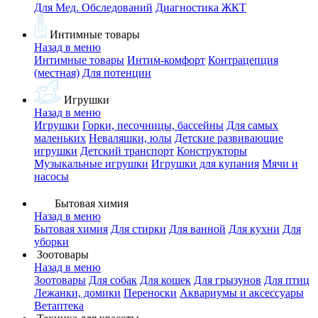
Для Мед. Обследований
Диагностика ЖКТ
Интимные товары
Назад в меню
Интимные товары
Интим-комфорт
Контрацепция
(местная)
Для потенции
Игрушки
Назад в меню
Игрушки
Горки, песочницы, бассейны
Для самых
маленьких
Неваляшки, юлы
Детские развивающие
игрушки
Детский транспорт
Конструкторы
Музыкальные игрушки
Игрушки для купания
Мячи и
насосы
Бытовая химия
Назад в меню
Бытовая химия
Для стирки
Для ванной
Для кухни
Для
уборки
Зоотовары
Назад в меню
Зоотовары
Для собак
Для кошек
Для грызунов
Для птиц
Лежанки, домики
Переноски
Аквариумы и аксессуары
Ветаптека