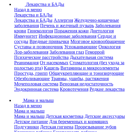
Лекарства и БАДы
Назад в меню
Лекарства и БАДы
Лекарства и БАДы
Аллергия
Желудочно-кишечные
заболевания
Печень и желчный пузырь
Заболевания
крови
Гинекология
Поражения кожи
Диетология
Иммунитет
Инфекционные заболевания
Сердце и
сосуды
Вредные привычки
Мозговое кровообращение
Суставы и позвоночник
Успокаивающие
Онкология
Лор-заболевания
Заболевания глаз
Геморрой
Психические расстройства
Дыхательная система
Реанимация
От насекомых
Стоматология (без ухода за
полостью рта)
Кашель
Витамины и микроэлементы
Простуда, грипп
Общеукрепляющие и тонизирующие
Обезболивающие
Травмы, ушибы, растяжения
Мочеполовая система
Венозная недостаточность
Эндокринная система
Кровотечения
Редкие лекарства
Мама и малыш
Назад в меню
Мама и малыш
Мама и малыш
Детская косметика
Детские аксессуары
Детское питание
Для беременных и кормящих
Подгузники
Детская гигиена
Прорезывание зубов