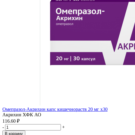
Омепразол-Акрихин капс кишечнораств 20 мг x30
Акрихин ХФК АО
116.60 ₽
-
+
В корзину