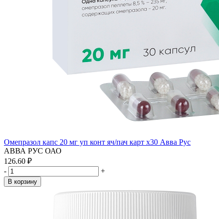
Омепразол капс 20 мг уп конт яч/пач карт x30 Авва Рус
АВВА РУС ОАО
126.60 ₽
-
+
В корзину