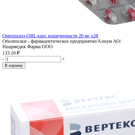
Омепразол-OBL капс кишечнораств 20 мг x28
Оболенское - фармацевтическое предприятие/Алиум АО/
Ниармедик Фарма ООО
133.10 ₽
-
+
В корзину