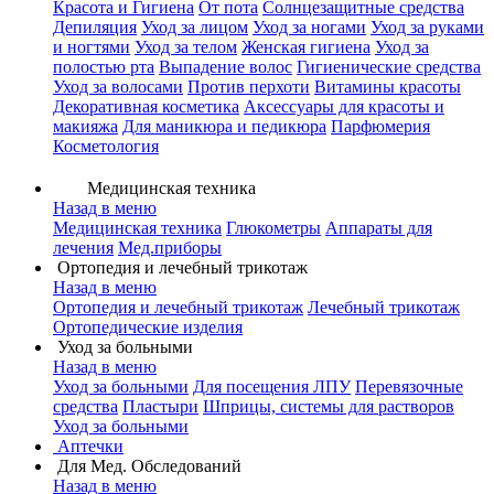
Красота и Гигиена
От пота
Солнцезащитные средства
Депиляция
Уход за лицом
Уход за ногами
Уход за руками
и ногтями
Уход за телом
Женская гигиена
Уход за
полостью рта
Выпадение волос
Гигиенические средства
Уход за волосами
Против перхоти
Витамины красоты
Декоративная косметика
Аксессуары для красоты и
макияжа
Для маникюра и педикюра
Парфюмерия
Косметология
Медицинская техника
Назад в меню
Медицинская техника
Глюкометры
Аппараты для
лечения
Мед.приборы
Ортопедия и лечебный трикотаж
Назад в меню
Ортопедия и лечебный трикотаж
Лечебный трикотаж
Ортопедические изделия
Уход за больными
Назад в меню
Уход за больными
Для посещения ЛПУ
Перевязочные
средства
Пластыри
Шприцы, системы для растворов
Уход за больными
Аптечки
Для Мед. Обследований
Назад в меню