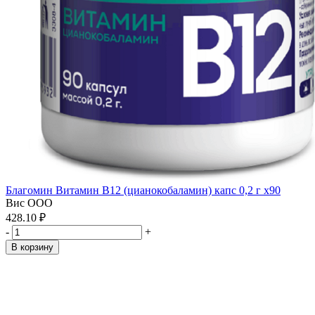
Благомин Витамин В12 (цианокобаламин) капс 0,2 г x90
Вис ООО
428.10 ₽
-
+
В корзину