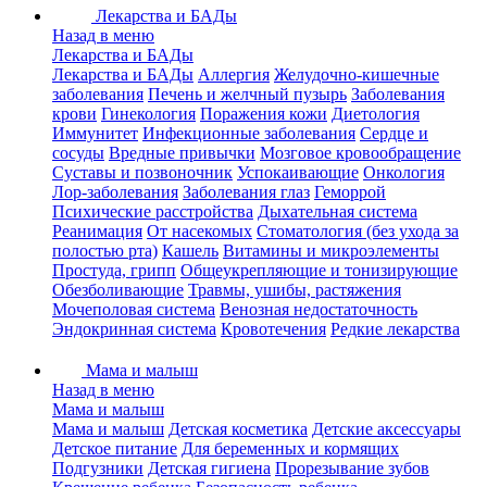
Лекарства и БАДы
Назад в меню
Лекарства и БАДы
Лекарства и БАДы
Аллергия
Желудочно-кишечные
заболевания
Печень и желчный пузырь
Заболевания
крови
Гинекология
Поражения кожи
Диетология
Иммунитет
Инфекционные заболевания
Сердце и
сосуды
Вредные привычки
Мозговое кровообращение
Суставы и позвоночник
Успокаивающие
Онкология
Лор-заболевания
Заболевания глаз
Геморрой
Психические расстройства
Дыхательная система
Реанимация
От насекомых
Стоматология (без ухода за
полостью рта)
Кашель
Витамины и микроэлементы
Простуда, грипп
Общеукрепляющие и тонизирующие
Обезболивающие
Травмы, ушибы, растяжения
Мочеполовая система
Венозная недостаточность
Эндокринная система
Кровотечения
Редкие лекарства
Мама и малыш
Назад в меню
Мама и малыш
Мама и малыш
Детская косметика
Детские аксессуары
Детское питание
Для беременных и кормящих
Подгузники
Детская гигиена
Прорезывание зубов