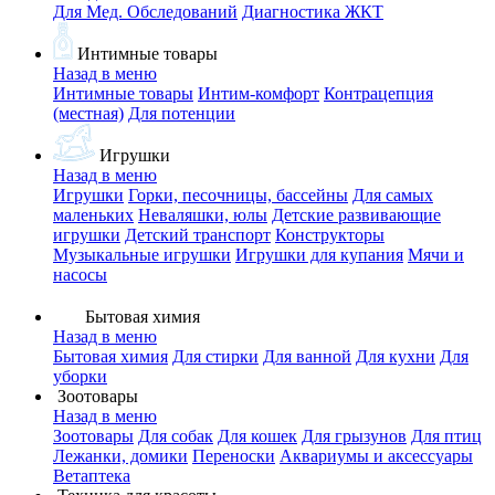
Для Мед. Обследований
Диагностика ЖКТ
Интимные товары
Назад в меню
Интимные товары
Интим-комфорт
Контрацепция
(местная)
Для потенции
Игрушки
Назад в меню
Игрушки
Горки, песочницы, бассейны
Для самых
маленьких
Неваляшки, юлы
Детские развивающие
игрушки
Детский транспорт
Конструкторы
Музыкальные игрушки
Игрушки для купания
Мячи и
насосы
Бытовая химия
Назад в меню
Бытовая химия
Для стирки
Для ванной
Для кухни
Для
уборки
Зоотовары
Назад в меню
Зоотовары
Для собак
Для кошек
Для грызунов
Для птиц
Лежанки, домики
Переноски
Аквариумы и аксессуары
Ветаптека