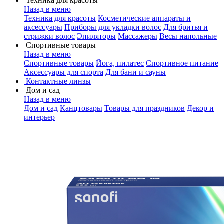
Техника для красоты
Назад в меню
Техника для красоты
Косметические аппараты и
аксессуары
Приборы для укладки волос
Для бритья и
стрижки волос
Эпиляторы
Массажеры
Весы напольные
Спортивные товары
Назад в меню
Спортивные товары
Йога, пилатес
Спортивное питание
Аксессуары для спорта
Для бани и сауны
Контактные линзы
Дом и сад
Назад в меню
Дом и сад
Канцтовары
Товары для праздников
Декор и
интерьер