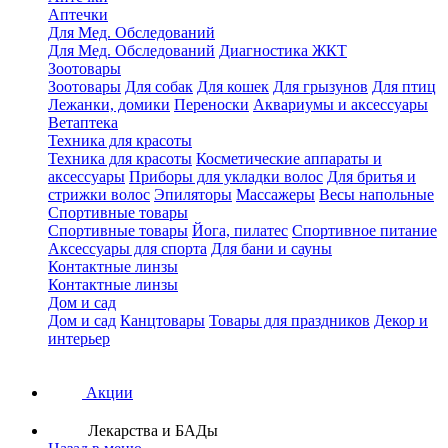
Аптечки
Для Мед. Обследований
Для Мед. Обследований
Диагностика ЖКТ
Зоотовары
Зоотовары
Для собак
Для кошек
Для грызунов
Для птиц
Лежанки, домики
Переноски
Аквариумы и аксессуары
Ветаптека
Техника для красоты
Техника для красоты
Косметические аппараты и
аксессуары
Приборы для укладки волос
Для бритья и
стрижки волос
Эпиляторы
Массажеры
Весы напольные
Спортивные товары
Спортивные товары
Йога, пилатес
Спортивное питание
Аксессуары для спорта
Для бани и сауны
Контактные линзы
Контактные линзы
Дом и сад
Дом и сад
Канцтовары
Товары для праздников
Декор и
интерьер
Акции
Лекарства и БАДы