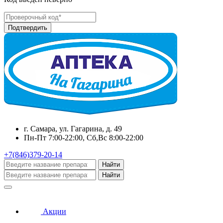
г. Самара, ул. Гагарина, д. 49
Пн-Пт 7:00-22:00, Сб,Вс 8:00-22:00
+7(846)379-20-14
Найти
Найти
Акции