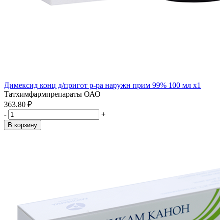
Димексид конц д/пригот р-ра наружн прим 99% 100 мл x1
Татхимфармпрепараты ОАО
363.80 ₽
-
+
В корзину