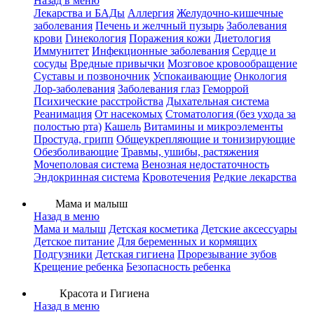
Назад в меню
Лекарства и БАДы
Аллергия
Желудочно-кишечные
заболевания
Печень и желчный пузырь
Заболевания
крови
Гинекология
Поражения кожи
Диетология
Иммунитет
Инфекционные заболевания
Сердце и
сосуды
Вредные привычки
Мозговое кровообращение
Суставы и позвоночник
Успокаивающие
Онкология
Лор-заболевания
Заболевания глаз
Геморрой
Психические расстройства
Дыхательная система
Реанимация
От насекомых
Стоматология (без ухода за
полостью рта)
Кашель
Витамины и микроэлементы
Простуда, грипп
Общеукрепляющие и тонизирующие
Обезболивающие
Травмы, ушибы, растяжения
Мочеполовая система
Венозная недостаточность
Эндокринная система
Кровотечения
Редкие лекарства
Мама и малыш
Назад в меню
Мама и малыш
Детская косметика
Детские аксессуары
Детское питание
Для беременных и кормящих
Подгузники
Детская гигиена
Прорезывание зубов
Крещение ребенка
Безопасность ребенка
Красота и Гигиена
Назад в меню