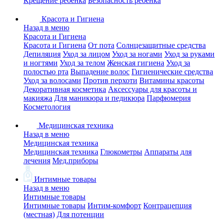
Крещение ребенка
Безопасность ребенка
Красота и Гигиена
Назад в меню
Красота и Гигиена
Красота и Гигиена
От пота
Солнцезащитные средства
Депиляция
Уход за лицом
Уход за ногами
Уход за руками
и ногтями
Уход за телом
Женская гигиена
Уход за
полостью рта
Выпадение волос
Гигиенические средства
Уход за волосами
Против перхоти
Витамины красоты
Декоративная косметика
Аксессуары для красоты и
макияжа
Для маникюра и педикюра
Парфюмерия
Косметология
Медицинская техника
Назад в меню
Медицинская техника
Медицинская техника
Глюкометры
Аппараты для
лечения
Мед.приборы
Интимные товары
Назад в меню
Интимные товары
Интимные товары
Интим-комфорт
Контрацепция
(местная)
Для потенции