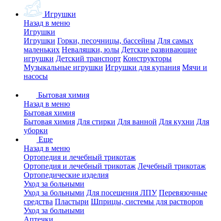
Игрушки
Назад в меню
Игрушки
Игрушки
Горки, песочницы, бассейны
Для самых
маленьких
Неваляшки, юлы
Детские развивающие
игрушки
Детский транспорт
Конструкторы
Музыкальные игрушки
Игрушки для купания
Мячи и
насосы
Бытовая химия
Назад в меню
Бытовая химия
Бытовая химия
Для стирки
Для ванной
Для кухни
Для
уборки
Еще
Назад в меню
Ортопедия и лечебный трикотаж
Ортопедия и лечебный трикотаж
Лечебный трикотаж
Ортопедические изделия
Уход за больными
Уход за больными
Для посещения ЛПУ
Перевязочные
средства
Пластыри
Шприцы, системы для растворов
Уход за больными
Аптечки