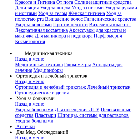
Красота и Гигиена
От пота
Солнцезащитные средства
Депиляция
Уход за лицом
Уход за ногами
Уход за руками
и ногтями
Уход за телом
Женская гигиена
Уход за
полостью рта
Выпадение волос
Гигиенические средства
Уход за волосами
Против перхоти
Витамины красоты
Декоративная косметика
Аксессуары для красоты и
макияжа
Для маникюра и педикюра
Парфюмерия
Косметология
Медицинская техника
Назад в меню
Медицинская техника
Глюкометры
Аппараты для
лечения
Мед.приборы
Ортопедия и лечебный трикотаж
Назад в меню
Ортопедия и лечебный трикотаж
Лечебный трикотаж
Ортопедические изделия
Уход за больными
Назад в меню
Уход за больными
Для посещения ЛПУ
Перевязочные
средства
Пластыри
Шприцы, системы для растворов
Уход за больными
Аптечки
Для Мед. Обследований
Назад в меню