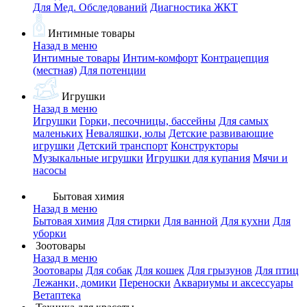
Для Мед. Обследований
Диагностика ЖКТ
Интимные товары
Назад в меню
Интимные товары
Интим-комфорт
Контрацепция
(местная)
Для потенции
Игрушки
Назад в меню
Игрушки
Горки, песочницы, бассейны
Для самых
маленьких
Неваляшки, юлы
Детские развивающие
игрушки
Детский транспорт
Конструкторы
Музыкальные игрушки
Игрушки для купания
Мячи и
насосы
Бытовая химия
Назад в меню
Бытовая химия
Для стирки
Для ванной
Для кухни
Для
уборки
Зоотовары
Назад в меню
Зоотовары
Для собак
Для кошек
Для грызунов
Для птиц
Лежанки, домики
Переноски
Аквариумы и аксессуары
Ветаптека