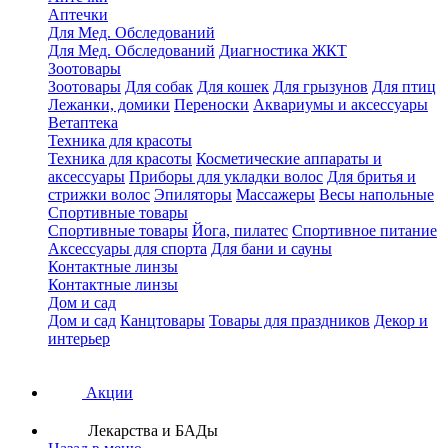
Аптечки
Для Мед. Обследований
Для Мед. Обследований
Диагностика ЖКТ
Зоотовары
Зоотовары
Для собак
Для кошек
Для грызунов
Для птиц
Лежанки, домики
Переноски
Аквариумы и аксессуары
Ветаптека
Техника для красоты
Техника для красоты
Косметические аппараты и
аксессуары
Приборы для укладки волос
Для бритья и
стрижки волос
Эпиляторы
Массажеры
Весы напольные
Спортивные товары
Спортивные товары
Йога, пилатес
Спортивное питание
Аксессуары для спорта
Для бани и сауны
Контактные линзы
Контактные линзы
Дом и сад
Дом и сад
Канцтовары
Товары для праздников
Декор и
интерьер
Акции
Лекарства и БАДы