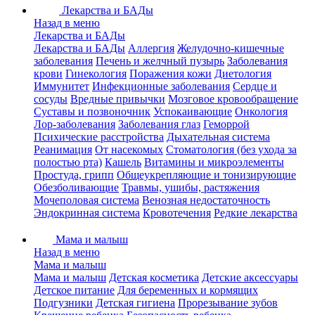
Лекарства и БАДы
Назад в меню
Лекарства и БАДы
Лекарства и БАДы
Аллергия
Желудочно-кишечные
заболевания
Печень и желчный пузырь
Заболевания
крови
Гинекология
Поражения кожи
Диетология
Иммунитет
Инфекционные заболевания
Сердце и
сосуды
Вредные привычки
Мозговое кровообращение
Суставы и позвоночник
Успокаивающие
Онкология
Лор-заболевания
Заболевания глаз
Геморрой
Психические расстройства
Дыхательная система
Реанимация
От насекомых
Стоматология (без ухода за
полостью рта)
Кашель
Витамины и микроэлементы
Простуда, грипп
Общеукрепляющие и тонизирующие
Обезболивающие
Травмы, ушибы, растяжения
Мочеполовая система
Венозная недостаточность
Эндокринная система
Кровотечения
Редкие лекарства
Мама и малыш
Назад в меню
Мама и малыш
Мама и малыш
Детская косметика
Детские аксессуары
Детское питание
Для беременных и кормящих
Подгузники
Детская гигиена
Прорезывание зубов