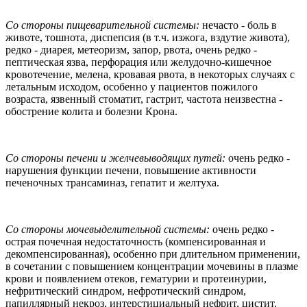
Со стороны пищеварительной системы:
нечасто - боль в
животе, тошнота, диспепсия (в т.ч. изжога, вздутие живота),
редко - диарея, метеоризм, запор, рвота, очень редко -
пептическая язва, перфорация или желудочно-кишечное
кровотечение, мелена, кровавая рвота, в некоторых случаях с
летальным исходом, особенно у пациентов пожилого
возраста, язвенный стоматит, гастрит, частота неизвестна -
обострение колита и болезни Крона.
Со стороны печени и желчевыводящих путей:
очень редко -
нарушения функции печени, повышение активности
печеночных трансаминаз, гепатит и желтуха.
Со стороны мочевыделительной системы:
очень редко -
острая почечная недостаточность (компенсированная и
декомпенсированная), особенно при длительном применении,
в сочетании с повышением концентрации мочевины в плазме
крови и появлением отеков, гематурии и протеинурии,
нефритический синдром, нефротический синдром,
папиллярный некроз, интерстициальный нефрит, цистит.