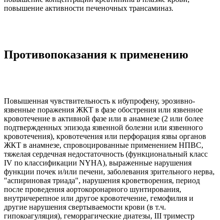
повышение активности печеночных трансаминаз.
Противопоказания к применению
Повышенная чувствительность к ибупрофену, эрозивно-
язвенные поражения ЖКТ в фазе обострения или язвенное
кровотечение в активной фазе или в анамнезе (2 или более
подтвержденных эпизода язвенной болезни или язвенного
кровотечения), кровотечения или перфорация язвы органов
ЖКТ в анамнезе, спровоцированные применением НПВС,
тяжелая сердечная недостаточность (функциональный класс
IV по классификации NYHA), выраженные нарушения
функции почек и/или печени, заболевания зрительного нерва,
"аспириновая триада", нарушения кроветворения, период
после проведения аортокоронарного шунтирования,
внутричерепное или другое кровотечение, гемофилия и
другие нарушения свертываемости крови (в т.ч.
гипокоагуляция), геморрагические диатезы, III триместр