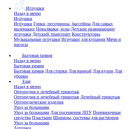
Игрушки
Назад в меню
Игрушки
Игрушки
Горки, песочницы, бассейны
Для самых
маленьких
Неваляшки, юлы
Детские развивающие
игрушки
Детский транспорт
Конструкторы
Музыкальные игрушки
Игрушки для купания
Мячи и
насосы
Бытовая химия
Назад в меню
Бытовая химия
Бытовая химия
Для стирки
Для ванной
Для кухни
Для
уборки
Еще
Назад в меню
Ортопедия и лечебный трикотаж
Ортопедия и лечебный трикотаж
Лечебный трикотаж
Ортопедические изделия
Уход за больными
Уход за больными
Для посещения ЛПУ
Перевязочные
средства
Пластыри
Шприцы, системы для растворов
Уход за больными
Аптечки