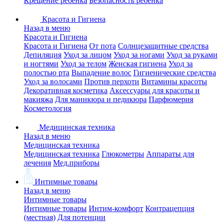
Крещение ребенка
Безопасность ребенка
Красота и Гигиена
Назад в меню
Красота и Гигиена
Красота и Гигиена
От пота
Солнцезащитные средства
Депиляция
Уход за лицом
Уход за ногами
Уход за руками
и ногтями
Уход за телом
Женская гигиена
Уход за
полостью рта
Выпадение волос
Гигиенические средства
Уход за волосами
Против перхоти
Витамины красоты
Декоративная косметика
Аксессуары для красоты и
макияжа
Для маникюра и педикюра
Парфюмерия
Косметология
Медицинская техника
Назад в меню
Медицинская техника
Медицинская техника
Глюкометры
Аппараты для
лечения
Мед.приборы
Интимные товары
Назад в меню
Интимные товары
Интимные товары
Интим-комфорт
Контрацепция
(местная)
Для потенции