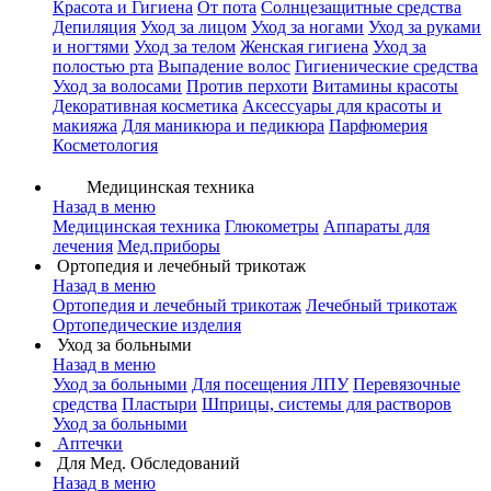
Красота и Гигиена
От пота
Солнцезащитные средства
Депиляция
Уход за лицом
Уход за ногами
Уход за руками
и ногтями
Уход за телом
Женская гигиена
Уход за
полостью рта
Выпадение волос
Гигиенические средства
Уход за волосами
Против перхоти
Витамины красоты
Декоративная косметика
Аксессуары для красоты и
макияжа
Для маникюра и педикюра
Парфюмерия
Косметология
Медицинская техника
Назад в меню
Медицинская техника
Глюкометры
Аппараты для
лечения
Мед.приборы
Ортопедия и лечебный трикотаж
Назад в меню
Ортопедия и лечебный трикотаж
Лечебный трикотаж
Ортопедические изделия
Уход за больными
Назад в меню
Уход за больными
Для посещения ЛПУ
Перевязочные
средства
Пластыри
Шприцы, системы для растворов
Уход за больными
Аптечки
Для Мед. Обследований
Назад в меню