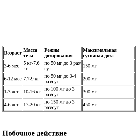
Масса
Режим
Максимальная
Возраст
тела
дозирования
суточная доза
5 кг-7.6
по 50 мг до 3 раз/
3-6 мес
150 мг
кг
сут
по 50 мг до 3-4
6-12 мес
7.7-9 кг
200 мг
раз/сут
по 100 мг до 3
1-3 лет
10-16 кг
300 мг
раз/сут
по 150 мг до 3
4-6 лет
17-20 кг
450 мг
раз/сут
Побочное действие