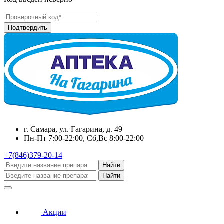
г. Самара, ул. Гагарина, д. 49
Пн-Пт 7:00-22:00, Сб,Вс 8:00-22:00
+7(846)379-20-14
Найти
Найти
Акции