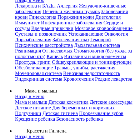
Назад в меню
Лекарства и БАДы
Аллергия
Желудочно-кишечные
заболевания
Печень и желчный пузырь
Заболевания
крови
Гинекология
Поражения кожи
Диетология
Иммунитет
Инфекционные заболевания
Сердце и
сосуды
Вредные привычки
Мозговое кровообращение
Суставы и позвоночник
Успокаивающие
Онкология
Лор-заболевания
Заболевания глаз
Геморрой
Психические расстройства
Дыхательная система
Реанимация
От насекомых
Стоматология (без ухода за
полостью рта)
Кашель
Витамины и микроэлементы
Простуда, грипп
Общеукрепляющие и тонизирующие
Обезболивающие
Травмы, ушибы, растяжения
Мочеполовая система
Венозная недостаточность
Эндокринная система
Кровотечения
Редкие лекарства
Мама и малыш
Назад в меню
Мама и малыш
Детская косметика
Детские аксессуары
Детское питание
Для беременных и кормящих
Подгузники
Детская гигиена
Прорезывание зубов
Крещение ребенка
Безопасность ребенка
Красота и Гигиена
Назад в меню