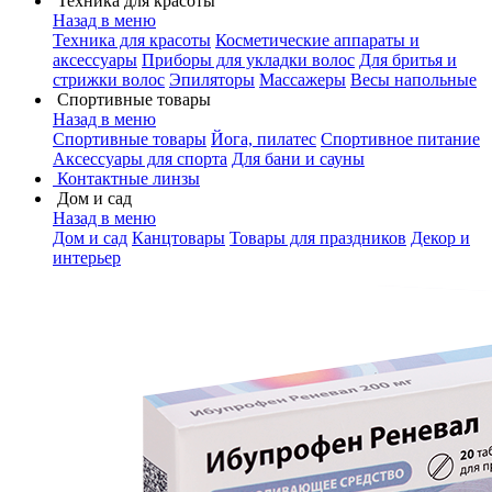
Техника для красоты
Назад в меню
Техника для красоты
Косметические аппараты и
аксессуары
Приборы для укладки волос
Для бритья и
стрижки волос
Эпиляторы
Массажеры
Весы напольные
Спортивные товары
Назад в меню
Спортивные товары
Йога, пилатес
Спортивное питание
Аксессуары для спорта
Для бани и сауны
Контактные линзы
Дом и сад
Назад в меню
Дом и сад
Канцтовары
Товары для праздников
Декор и
интерьер