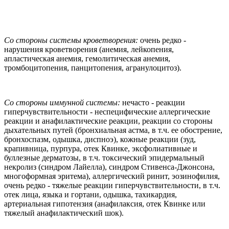
Со стороны системы кроветворения:
очень редко -
нарушения кроветворения (анемия, лейкопения,
апластическая анемия, гемолитическая анемия,
тромбоцитопения, панцитопения, агранулоцитоз).
Со стороны иммунной системы:
нечасто - реакции
гиперчувствительности - неспецифические аллергические
реакции и анафилактические реакции, реакции со стороны
дыхательных путей (бронхиальная астма, в т.ч. ее обострение,
бронхоспазм, одышка, диспноэ), кожные реакции (зуд,
крапивница, пурпура, отек Квинке, эксфолиативные и
буллезные дерматозы, в т.ч. токсический эпидермальный
некролиз (синдром Лайелла), синдром Стивенса-Джонсона,
многоформная эритема), аллергический ринит, эозинофилия,
очень редко - тяжелые реакции гиперчувствительности, в т.ч.
отек лица, языка и гортани, одышка, тахикардия,
артериальная гипотензия (анафилаксия, отек Квинке или
тяжелый анафилактический шок).