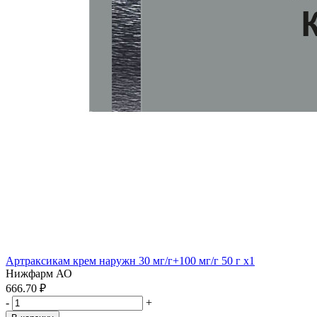
Артраксикам крем наружн 30 мг/г+100 мг/г 50 г x1
Нижфарм АО
666.70 ₽
-
+