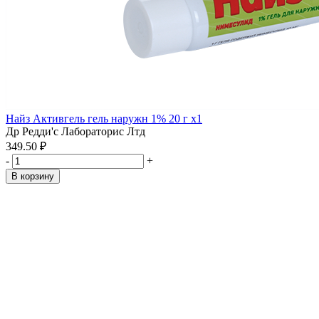
Найз Активгель гель наружн 1% 20 г x1
Др Редди'с Лабораторис Лтд
349.50 ₽
-
+
В корзину