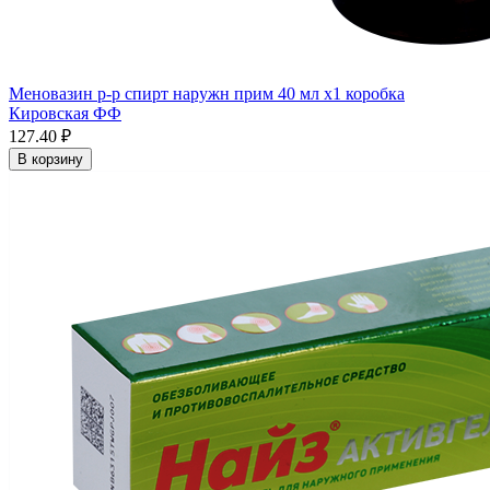
Меновазин р-р спирт наружн прим 40 мл x1 коробка
Кировская ФФ
127.40 ₽
В корзину