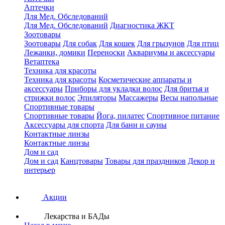
Аптечки
Для Мед. Обследований
Для Мед. Обследований
Диагностика ЖКТ
Зоотовары
Зоотовары
Для собак
Для кошек
Для грызунов
Для птиц
Лежанки, домики
Переноски
Аквариумы и аксессуары
Ветаптека
Техника для красоты
Техника для красоты
Косметические аппараты и
аксессуары
Приборы для укладки волос
Для бритья и
стрижки волос
Эпиляторы
Массажеры
Весы напольные
Спортивные товары
Спортивные товары
Йога, пилатес
Спортивное питание
Аксессуары для спорта
Для бани и сауны
Контактные линзы
Контактные линзы
Дом и сад
Дом и сад
Канцтовары
Товары для праздников
Декор и
интерьер
Акции
Лекарства и БАДы