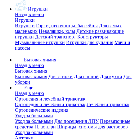
Игрушки
Назад в меню
Игрушки
Игрушки
Горки, песочницы, бассейны
Для самых
маленьких
Неваляшки, юлы
Детские развивающие
игрушки
Детский транспорт
Конструкторы
Музыкальные игрушки
Игрушки для купания
Мячи и
насосы
Бытовая химия
Назад в меню
Бытовая химия
Бытовая химия
Для стирки
Для ванной
Для кухни
Для
уборки
Еще
Назад в меню
Ортопедия и лечебный трикотаж
Ортопедия и лечебный трикотаж
Лечебный трикотаж
Ортопедические изделия
Уход за больными
Уход за больными
Для посещения ЛПУ
Перевязочные
средства
Пластыри
Шприцы, системы для растворов
Уход за больными
Аптечки