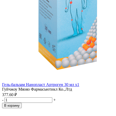
Гель-бальзам Нанопласт Артроген 30 мл x1
Гуйчжоу Мяояо Фармасьютикл Ко.,Лтд
377.60 ₽
-
+
В корзину