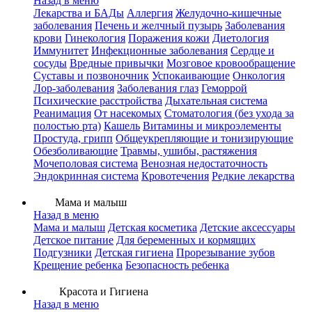
Назад в меню
Лекарства и БАДы
Аллергия
Желудочно-кишечные
заболевания
Печень и желчный пузырь
Заболевания
крови
Гинекология
Поражения кожи
Диетология
Иммунитет
Инфекционные заболевания
Сердце и
сосуды
Вредные привычки
Мозговое кровообращение
Суставы и позвоночник
Успокаивающие
Онкология
Лор-заболевания
Заболевания глаз
Геморрой
Психические расстройства
Дыхательная система
Реанимация
От насекомых
Стоматология (без ухода за
полостью рта)
Кашель
Витамины и микроэлементы
Простуда, грипп
Общеукрепляющие и тонизирующие
Обезболивающие
Травмы, ушибы, растяжения
Мочеполовая система
Венозная недостаточность
Эндокринная система
Кровотечения
Редкие лекарства
Мама и малыш
Назад в меню
Мама и малыш
Детская косметика
Детские аксессуары
Детское питание
Для беременных и кормящих
Подгузники
Детская гигиена
Прорезывание зубов
Крещение ребенка
Безопасность ребенка
Красота и Гигиена
Назад в меню