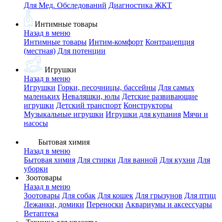
Для Мед. Обследований
Диагностика ЖКТ
Интимные товары
Назад в меню
Интимные товары
Интим-комфорт
Контрацепция
(местная)
Для потенции
Игрушки
Назад в меню
Игрушки
Горки, песочницы, бассейны
Для самых
маленьких
Неваляшки, юлы
Детские развивающие
игрушки
Детский транспорт
Конструкторы
Музыкальные игрушки
Игрушки для купания
Мячи и
насосы
Бытовая химия
Назад в меню
Бытовая химия
Для стирки
Для ванной
Для кухни
Для
уборки
Зоотовары
Назад в меню
Зоотовары
Для собак
Для кошек
Для грызунов
Для птиц
Лежанки, домики
Переноски
Аквариумы и аксессуары
Ветаптека