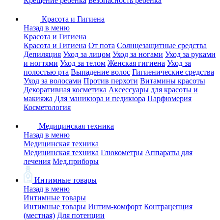
Крещение ребенка
Безопасность ребенка
Красота и Гигиена
Назад в меню
Красота и Гигиена
Красота и Гигиена
От пота
Солнцезащитные средства
Депиляция
Уход за лицом
Уход за ногами
Уход за руками
и ногтями
Уход за телом
Женская гигиена
Уход за
полостью рта
Выпадение волос
Гигиенические средства
Уход за волосами
Против перхоти
Витамины красоты
Декоративная косметика
Аксессуары для красоты и
макияжа
Для маникюра и педикюра
Парфюмерия
Косметология
Медицинская техника
Назад в меню
Медицинская техника
Медицинская техника
Глюкометры
Аппараты для
лечения
Мед.приборы
Интимные товары
Назад в меню
Интимные товары
Интимные товары
Интим-комфорт
Контрацепция
(местная)
Для потенции