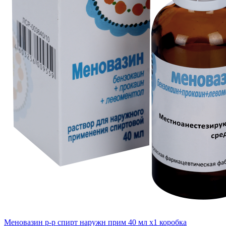
Меновазин р-р спирт наружн прим 40 мл x1 коробка