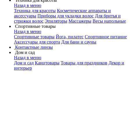
Техника для красоты
Назад в меню
Техника для красоты
Косметические аппараты и
аксессуары
Приборы для укладки волос
Для бритья и
стрижки волос
Эпиляторы
Массажеры
Весы напольные
Спортивные товары
Назад в меню
Спортивные товары
Йога, пилатес
Спортивное питание
Аксессуары для спорта
Для бани и сауны
Контактные линзы
Дом и сад
Назад в меню
Дом и сад
Канцтовары
Товары для праздников
Декор и
интерьер