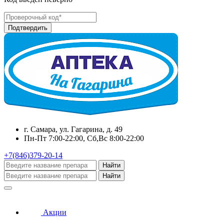
г. Самара, ул. Гагарина, д. 49
Пн-Пт 7:00-22:00, Сб,Вс 8:00-22:00
+7(846)379-20-14
Найти
Найти
Акции