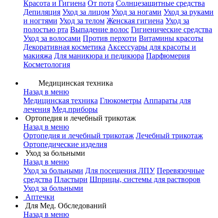
Красота и Гигиена
От пота
Солнцезащитные средства
Депиляция
Уход за лицом
Уход за ногами
Уход за руками
и ногтями
Уход за телом
Женская гигиена
Уход за
полостью рта
Выпадение волос
Гигиенические средства
Уход за волосами
Против перхоти
Витамины красоты
Декоративная косметика
Аксессуары для красоты и
макияжа
Для маникюра и педикюра
Парфюмерия
Косметология
Медицинская техника
Назад в меню
Медицинская техника
Глюкометры
Аппараты для
лечения
Мед.приборы
Ортопедия и лечебный трикотаж
Назад в меню
Ортопедия и лечебный трикотаж
Лечебный трикотаж
Ортопедические изделия
Уход за больными
Назад в меню
Уход за больными
Для посещения ЛПУ
Перевязочные
средства
Пластыри
Шприцы, системы для растворов
Уход за больными
Аптечки
Для Мед. Обследований
Назад в меню