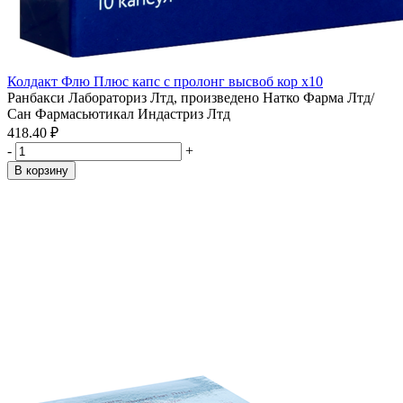
Колдакт Флю Плюс капс с пролонг высвоб кор x10
Ранбакси Лабораториз Лтд, произведено Натко Фарма Лтд/
Сан Фармасьютикал Индастриз Лтд
418.40 ₽
-
+
В корзину