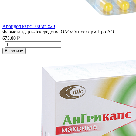
Арбидол капс 100 мг x20
Фармстандарт-Лексредства ОАО/Отисифарм Про АО
673.80 ₽
-
+
В корзину