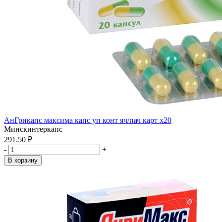
АнГрикапс максима капс уп конт яч/пач карт x20
Минскинтеркапс
291.50 ₽
-
+
В корзину