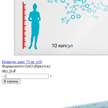
Номидес капс 75 мг x10
Фармасинтез ОАО (Иркутск)
983.20 ₽
-
+
В корзину