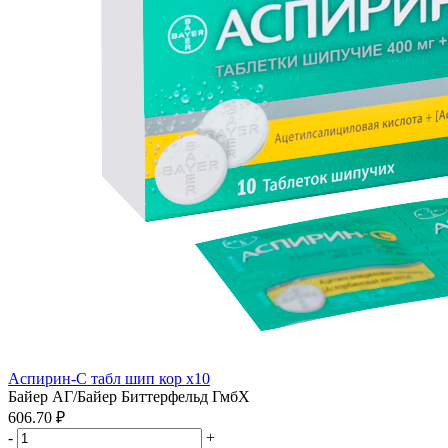
Аспирин-С табл шип кор x10
Байер АГ/Байер Биттерфельд ГмбХ
606.70 ₽
-
+