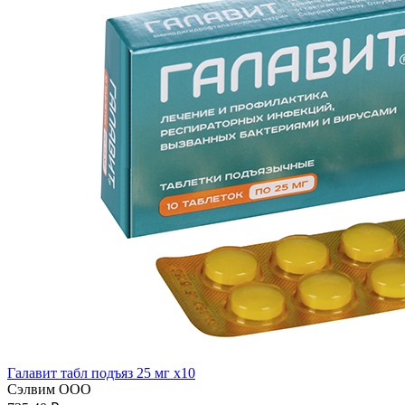
Галавит табл подъяз 25 мг x10
Сэлвим ООО