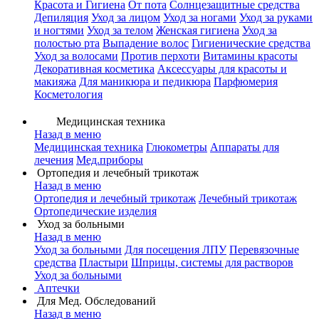
Красота и Гигиена
От пота
Солнцезащитные средства
Депиляция
Уход за лицом
Уход за ногами
Уход за руками
и ногтями
Уход за телом
Женская гигиена
Уход за
полостью рта
Выпадение волос
Гигиенические средства
Уход за волосами
Против перхоти
Витамины красоты
Декоративная косметика
Аксессуары для красоты и
макияжа
Для маникюра и педикюра
Парфюмерия
Косметология
Медицинская техника
Назад в меню
Медицинская техника
Глюкометры
Аппараты для
лечения
Мед.приборы
Ортопедия и лечебный трикотаж
Назад в меню
Ортопедия и лечебный трикотаж
Лечебный трикотаж
Ортопедические изделия
Уход за больными
Назад в меню
Уход за больными
Для посещения ЛПУ
Перевязочные
средства
Пластыри
Шприцы, системы для растворов
Уход за больными
Аптечки
Для Мед. Обследований
Назад в меню