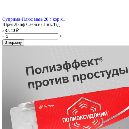
Суприма-Плюс мазь 20 г кор x1
Шрея Лайф Саенсиз Пвт.Лтд
287.40 ₽
-
+
В корзину