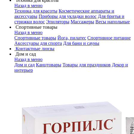
Техника для красоты
Назад в меню
Техника для красоты
Косметические аппараты и
аксессуары
Приборы для укладки волос
Для бритья и
стрижки волос
Эпиляторы
Массажеры
Весы напольные
Спортивные товары
Назад в меню
Спортивные товары
Йога, пилатес
Спортивное питание
Аксессуары для спорта
Для бани и сауны
Контактные линзы
Дом и сад
Назад в меню
Дом и сад
Канцтовары
Товары для праздников
Декор и
интерьер