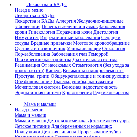
Лекарства и БАДы
Назад в меню
Лекарства и БАДы
Лекарства и БАДы
Аллергия
Желудочно-кишечные
заболевания
Печень и желчный пузырь
Заболевания
крови
Гинекология
Поражения кожи
Диетология
Иммунитет
Инфекционные заболевания
Сердце и
сосуды
Вредные привычки
Мозговое кровообращение
Суставы и позвоночник
Успокаивающие
Онкология
Лор-заболевания
Заболевания глаз
Геморрой
Психические расстройства
Дыхательная система
Реанимация
От насекомых
Стоматология (без ухода за
полостью рта)
Кашель
Витамины и микроэлементы
Простуда, грипп
Общеукрепляющие и тонизирующие
Обезболивающие
Травмы, ушибы, растяжения
Мочеполовая система
Венозная недостаточность
Эндокринная система
Кровотечения
Редкие лекарства
Мама и малыш
Назад в меню
Мама и малыш
Мама и малыш
Детская косметика
Детские аксессуары
Детское питание
Для беременных и кормящих
Подгузники
Детская гигиена
Прорезывание зубов