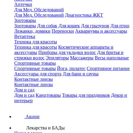
Аптечки
Для Мед. Обследований
Для Мед. Обследований
Диагностика ЖКТ
Зоотовары
Зоотовары
Для собак
Для кошек
Для грызунов
Для птиц
Лежанки, домики
Переноски
Аквариумы и аксессуары
Ветаптека
Техника для красоты
Техника для красоты
Косметические аппараты и
аксессуары
Приборы для укладки волос
Для бритья и
стрижки волос
Эпиляторы
Массажеры
Весы напольные
Спортивные товары
Спортивные товары
Йога, пилатес
Спортивное питание
Аксессуары для спорта
Для бани и сауны
Контактные линзы
Контактные линзы
Дом и сад
Дом и сад
Канцтовары
Товары для праздников
Декор и
интерьер
Акции
Лекарства и БАДы