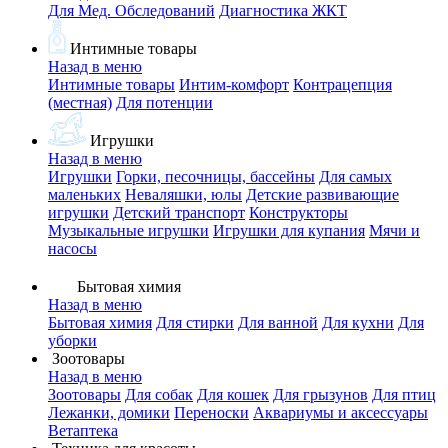
Для Мед. Обследований
Диагностика ЖКТ
Интимные товары
Назад в меню
Интимные товары
Интим-комфорт
Контрацепция
(местная)
Для потенции
Игрушки
Назад в меню
Игрушки
Горки, песочницы, бассейны
Для самых
маленьких
Неваляшки, юлы
Детские развивающие
игрушки
Детский транспорт
Конструкторы
Музыкальные игрушки
Игрушки для купания
Мячи и
насосы
Бытовая химия
Назад в меню
Бытовая химия
Для стирки
Для ванной
Для кухни
Для
уборки
Зоотовары
Назад в меню
Зоотовары
Для собак
Для кошек
Для грызунов
Для птиц
Лежанки, домики
Переноски
Аквариумы и аксессуары
Ветаптека