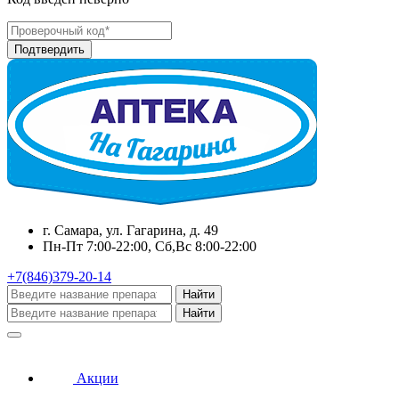
г. Самара, ул. Гагарина, д. 49
Пн-Пт 7:00-22:00, Сб,Вс 8:00-22:00
+7(846)379-20-14
Найти
Найти
Акции