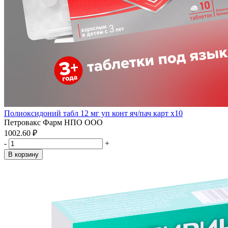
Полиоксидоний табл 12 мг уп конт яч/пач карт x10
Петровакс Фарм НПО ООО
1002.60 ₽
-
+
В корзину