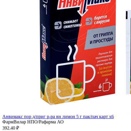
Анвимакс пор д/приг р-ра вн лимон 5 г пак/пач карт x6
ФармВилар НПО/Рафарма АО
392.40 ₽