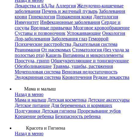
Назад в меню
Лекарства и БАДы
Аллергия
Желудочно-кишечные
заболевания
Печень и желчный пузырь
Заболевания
крови
Гинекология
Поражения кожи
Диетология
Иммунитет
Инфекционные заболевания
Сердце и
сосуды
Вредные привычки
Мозговое кровообращение
Суставы и позвоночник
Успокаивающие
Онкология
Лор-заболевания
Заболевания глаз
Геморрой
Психические расстройства
Дыхательная система
Реанимация
От насекомых
Стоматология (без ухода за
полостью рта)
Кашель
Витамины и микроэлементы
Простуда, грипп
Общеукрепляющие и тонизирующие
Обезболивающие
Травмы, ушибы, растяжения
Мочеполовая система
Венозная недостаточность
Эндокринная система
Кровотечения
Редкие лекарства
Мама и малыш
Назад в меню
Мама и малыш
Детская косметика
Детские аксессуары
Детское питание
Для беременных и кормящих
Подгузники
Детская гигиена
Прорезывание зубов
Крещение ребенка
Безопасность ребенка
Красота и Гигиена
Назад в меню