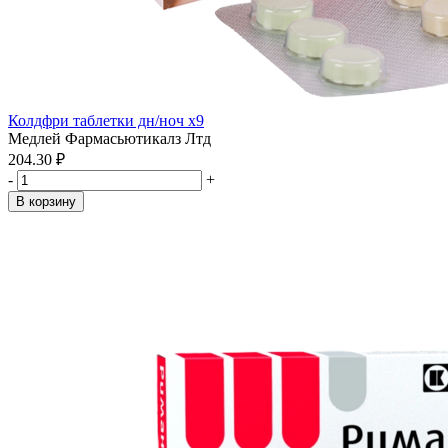
Колдфри таблетки дн/ноч x9
Медлей Фармасьютикалз Лтд
204.30 ₽
-
+
В корзину