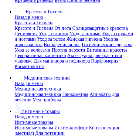
Крещение ребенка
Безопасность ребенка
Красота и Гигиена
Назад в меню
Красота и Гигиена
Красота и Гигиена
От пота
Солнцезащитные средства
Депиляция
Уход за лицом
Уход за ногами
Уход за руками
и ногтями
Уход за телом
Женская гигиена
Уход за
полостью рта
Выпадение волос
Гигиенические средства
Уход за волосами
Против перхоти
Витамины красоты
Декоративная косметика
Аксессуары для красоты и
макияжа
Для маникюра и педикюра
Парфюмерия
Косметология
Медицинская техника
Назад в меню
Медицинская техника
Медицинская техника
Глюкометры
Аппараты для
лечения
Мед.приборы
Интимные товары
Назад в меню
Интимные товары
Интимные товары
Интим-комфорт
Контрацепция
(местная)
Для потенции