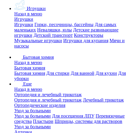
Игрушки
Назад в меню
Игрушки
Игрушки
Горки, песочницы, бассейны
Для самых
маленьких
Неваляшки, юлы
Детские развивающие
игрушки
Детский транспорт
Конструкторы
Музыкальные игрушки
Игрушки для купания
Мячи и
насосы
Бытовая химия
Назад в меню
Бытовая химия
Бытовая химия
Для стирки
Для ванной
Для кухни
Для
уборки
Еще
Назад в меню
Ортопедия и лечебный трикотаж
Ортопедия и лечебный трикотаж
Лечебный трикотаж
Ортопедические изделия
Уход за больными
Уход за больными
Для посещения ЛПУ
Перевязочные
средства
Пластыри
Шприцы, системы для растворов
Уход за больными
Аптечки