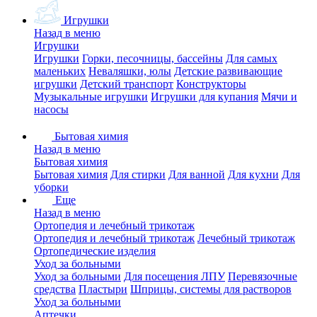
Игрушки
Назад в меню
Игрушки
Игрушки
Горки, песочницы, бассейны
Для самых
маленьких
Неваляшки, юлы
Детские развивающие
игрушки
Детский транспорт
Конструкторы
Музыкальные игрушки
Игрушки для купания
Мячи и
насосы
Бытовая химия
Назад в меню
Бытовая химия
Бытовая химия
Для стирки
Для ванной
Для кухни
Для
уборки
Еще
Назад в меню
Ортопедия и лечебный трикотаж
Ортопедия и лечебный трикотаж
Лечебный трикотаж
Ортопедические изделия
Уход за больными
Уход за больными
Для посещения ЛПУ
Перевязочные
средства
Пластыри
Шприцы, системы для растворов
Уход за больными
Аптечки