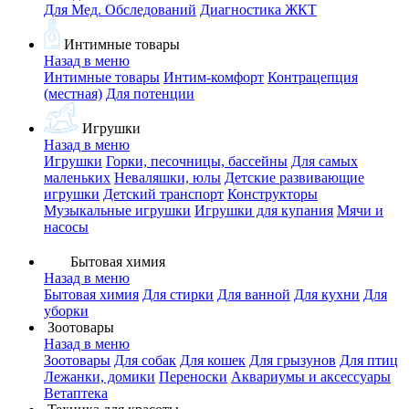
Для Мед. Обследований
Диагностика ЖКТ
Интимные товары
Назад в меню
Интимные товары
Интим-комфорт
Контрацепция
(местная)
Для потенции
Игрушки
Назад в меню
Игрушки
Горки, песочницы, бассейны
Для самых
маленьких
Неваляшки, юлы
Детские развивающие
игрушки
Детский транспорт
Конструкторы
Музыкальные игрушки
Игрушки для купания
Мячи и
насосы
Бытовая химия
Назад в меню
Бытовая химия
Для стирки
Для ванной
Для кухни
Для
уборки
Зоотовары
Назад в меню
Зоотовары
Для собак
Для кошек
Для грызунов
Для птиц
Лежанки, домики
Переноски
Аквариумы и аксессуары
Ветаптека