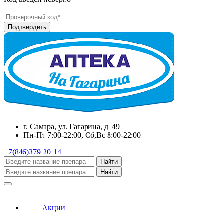
г. Самара, ул. Гагарина, д. 49
Пн-Пт 7:00-22:00, Сб,Вс 8:00-22:00
+7(846)379-20-14
Найти
Найти
Акции