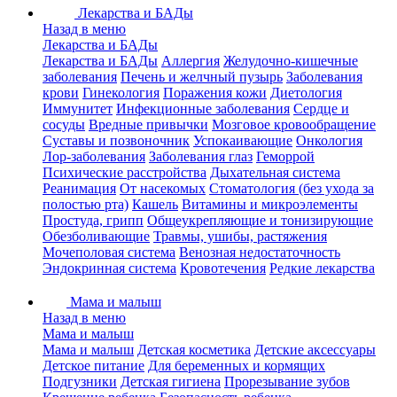
Лекарства и БАДы
Назад в меню
Лекарства и БАДы
Лекарства и БАДы
Аллергия
Желудочно-кишечные
заболевания
Печень и желчный пузырь
Заболевания
крови
Гинекология
Поражения кожи
Диетология
Иммунитет
Инфекционные заболевания
Сердце и
сосуды
Вредные привычки
Мозговое кровообращение
Суставы и позвоночник
Успокаивающие
Онкология
Лор-заболевания
Заболевания глаз
Геморрой
Психические расстройства
Дыхательная система
Реанимация
От насекомых
Стоматология (без ухода за
полостью рта)
Кашель
Витамины и микроэлементы
Простуда, грипп
Общеукрепляющие и тонизирующие
Обезболивающие
Травмы, ушибы, растяжения
Мочеполовая система
Венозная недостаточность
Эндокринная система
Кровотечения
Редкие лекарства
Мама и малыш
Назад в меню
Мама и малыш
Мама и малыш
Детская косметика
Детские аксессуары
Детское питание
Для беременных и кормящих
Подгузники
Детская гигиена
Прорезывание зубов