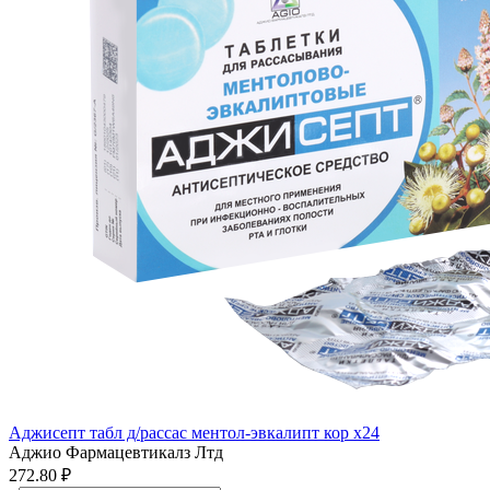
Аджисепт табл д/рассас ментол-эвкалипт кор x24
Аджио Фармацевтикалз Лтд
272.80 ₽