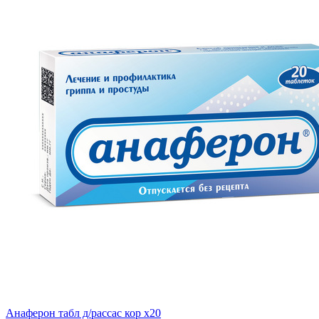
Анаферон табл д/рассас кор x20