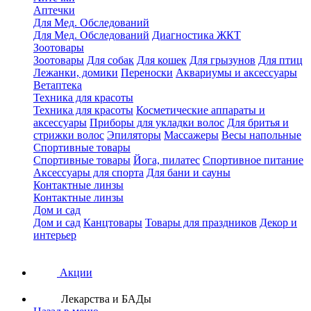
Аптечки
Для Мед. Обследований
Для Мед. Обследований
Диагностика ЖКТ
Зоотовары
Зоотовары
Для собак
Для кошек
Для грызунов
Для птиц
Лежанки, домики
Переноски
Аквариумы и аксессуары
Ветаптека
Техника для красоты
Техника для красоты
Косметические аппараты и
аксессуары
Приборы для укладки волос
Для бритья и
стрижки волос
Эпиляторы
Массажеры
Весы напольные
Спортивные товары
Спортивные товары
Йога, пилатес
Спортивное питание
Аксессуары для спорта
Для бани и сауны
Контактные линзы
Контактные линзы
Дом и сад
Дом и сад
Канцтовары
Товары для праздников
Декор и
интерьер
Акции
Лекарства и БАДы