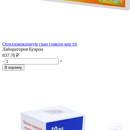
Оциллококцинум гран гомеоп кор x6
Лаборатория Буарон
837.70 ₽
-
+
В корзину