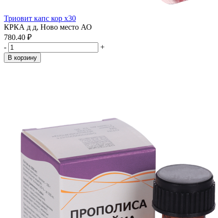
Триовит капс кор x30
КРКА д д, Ново место АО
780.40 ₽
-
+
В корзину