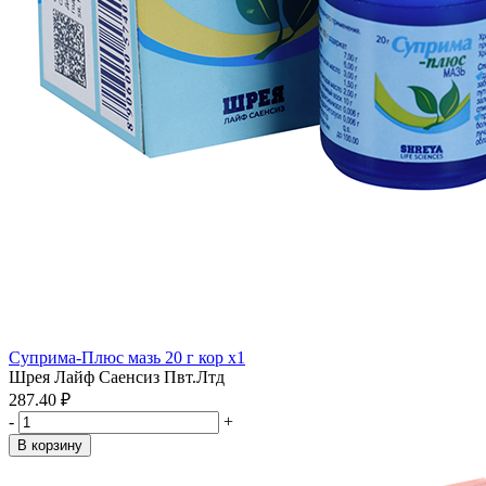
Суприма-Плюс мазь 20 г кор x1
Шрея Лайф Саенсиз Пвт.Лтд
287.40 ₽
-
+
В корзину