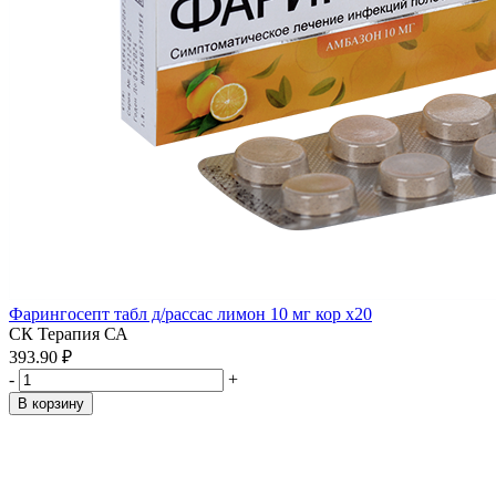
Фарингосепт табл д/рассас лимон 10 мг кор x20
СК Терапия СА
393.90 ₽
-
+
В корзину