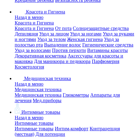
Крещение ребенка
Безопасность ребенка
Красота и Гигиена
Назад в меню
Красота и Гигиена
Красота и Гигиена
От пота
Солнцезащитные средства
Депиляция
Уход за лицом
Уход за ногами
Уход за руками
и ногтями
Уход за телом
Женская гигиена
Уход за
полостью рта
Выпадение волос
Гигиенические средства
Уход за волосами
Против перхоти
Витамины красоты
Декоративная косметика
Аксессуары для красоты и
макияжа
Для маникюра и педикюра
Парфюмерия
Косметология
Медицинская техника
Назад в меню
Медицинская техника
Медицинская техника
Глюкометры
Аппараты для
лечения
Мед.приборы
Интимные товары
Назад в меню
Интимные товары
Интимные товары
Интим-комфорт
Контрацепция
(местная)
Для потенции