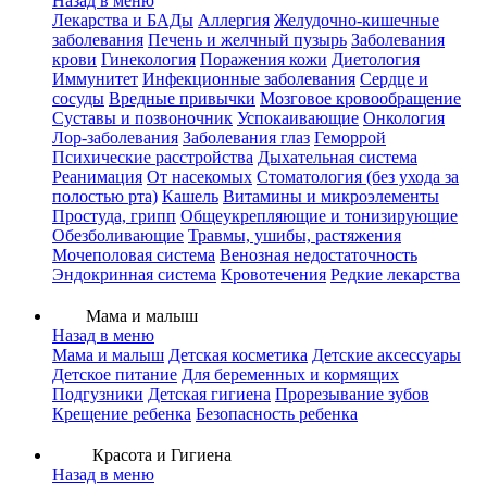
Назад в меню
Лекарства и БАДы
Аллергия
Желудочно-кишечные
заболевания
Печень и желчный пузырь
Заболевания
крови
Гинекология
Поражения кожи
Диетология
Иммунитет
Инфекционные заболевания
Сердце и
сосуды
Вредные привычки
Мозговое кровообращение
Суставы и позвоночник
Успокаивающие
Онкология
Лор-заболевания
Заболевания глаз
Геморрой
Психические расстройства
Дыхательная система
Реанимация
От насекомых
Стоматология (без ухода за
полостью рта)
Кашель
Витамины и микроэлементы
Простуда, грипп
Общеукрепляющие и тонизирующие
Обезболивающие
Травмы, ушибы, растяжения
Мочеполовая система
Венозная недостаточность
Эндокринная система
Кровотечения
Редкие лекарства
Мама и малыш
Назад в меню
Мама и малыш
Детская косметика
Детские аксессуары
Детское питание
Для беременных и кормящих
Подгузники
Детская гигиена
Прорезывание зубов
Крещение ребенка
Безопасность ребенка
Красота и Гигиена
Назад в меню