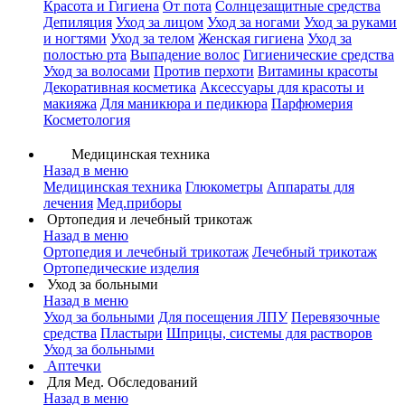
Красота и Гигиена
От пота
Солнцезащитные средства
Депиляция
Уход за лицом
Уход за ногами
Уход за руками
и ногтями
Уход за телом
Женская гигиена
Уход за
полостью рта
Выпадение волос
Гигиенические средства
Уход за волосами
Против перхоти
Витамины красоты
Декоративная косметика
Аксессуары для красоты и
макияжа
Для маникюра и педикюра
Парфюмерия
Косметология
Медицинская техника
Назад в меню
Медицинская техника
Глюкометры
Аппараты для
лечения
Мед.приборы
Ортопедия и лечебный трикотаж
Назад в меню
Ортопедия и лечебный трикотаж
Лечебный трикотаж
Ортопедические изделия
Уход за больными
Назад в меню
Уход за больными
Для посещения ЛПУ
Перевязочные
средства
Пластыри
Шприцы, системы для растворов
Уход за больными
Аптечки
Для Мед. Обследований
Назад в меню