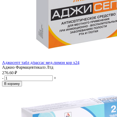
Аджисепт табл д/рассас мед-лимон кор x24
Аджио Фармацевтикалз Лтд
276.60 ₽
-
+
В корзину