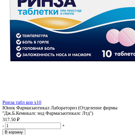
Ринза табл кор x10
Юник Фармасьютикал Лабораториз (Отделение фирмы
''Дж.Б.Кемикалс энд Фармасьютикалс Лтд'')
317.50 ₽
-
+
В корзину