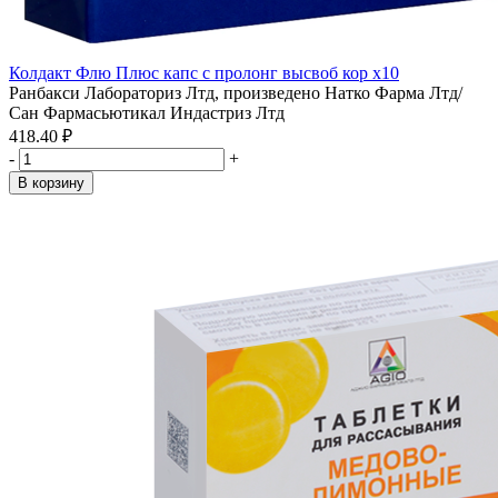
Колдакт Флю Плюс капс с пролонг высвоб кор x10
Ранбакси Лабораториз Лтд, произведено Натко Фарма Лтд/
Сан Фармасьютикал Индастриз Лтд
418.40 ₽
-
+
В корзину