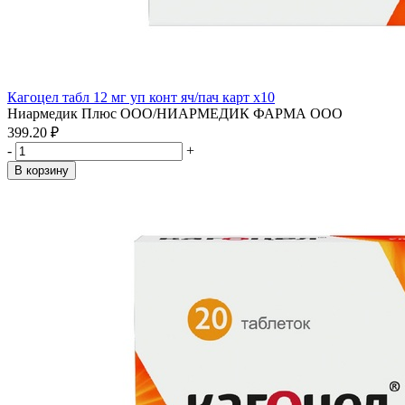
Кагоцел табл 12 мг уп конт яч/пач карт x10
Ниармедик Плюс ООО/НИАРМЕДИК ФАРМА ООО
399.20 ₽
-
+
В корзину