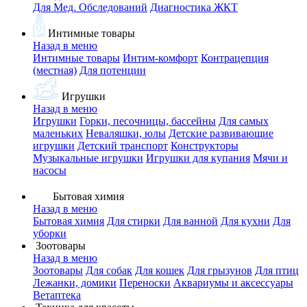
Для Мед. Обследований
Диагностика ЖКТ
Интимные товары
Назад в меню
Интимные товары
Интим-комфорт
Контрацепция
(местная)
Для потенции
Игрушки
Назад в меню
Игрушки
Горки, песочницы, бассейны
Для самых
маленьких
Неваляшки, юлы
Детские развивающие
игрушки
Детский транспорт
Конструкторы
Музыкальные игрушки
Игрушки для купания
Мячи и
насосы
Бытовая химия
Назад в меню
Бытовая химия
Для стирки
Для ванной
Для кухни
Для
уборки
Зоотовары
Назад в меню
Зоотовары
Для собак
Для кошек
Для грызунов
Для птиц
Лежанки, домики
Переноски
Аквариумы и аксессуары
Ветаптека