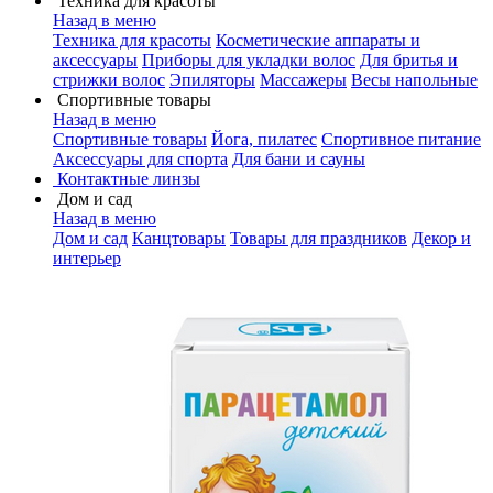
Техника для красоты
Назад в меню
Техника для красоты
Косметические аппараты и
аксессуары
Приборы для укладки волос
Для бритья и
стрижки волос
Эпиляторы
Массажеры
Весы напольные
Спортивные товары
Назад в меню
Спортивные товары
Йога, пилатес
Спортивное питание
Аксессуары для спорта
Для бани и сауны
Контактные линзы
Дом и сад
Назад в меню
Дом и сад
Канцтовары
Товары для праздников
Декор и
интерьер