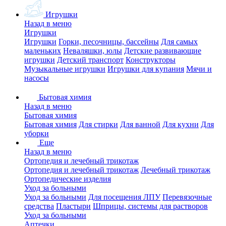
Игрушки
Назад в меню
Игрушки
Игрушки
Горки, песочницы, бассейны
Для самых
маленьких
Неваляшки, юлы
Детские развивающие
игрушки
Детский транспорт
Конструкторы
Музыкальные игрушки
Игрушки для купания
Мячи и
насосы
Бытовая химия
Назад в меню
Бытовая химия
Бытовая химия
Для стирки
Для ванной
Для кухни
Для
уборки
Еще
Назад в меню
Ортопедия и лечебный трикотаж
Ортопедия и лечебный трикотаж
Лечебный трикотаж
Ортопедические изделия
Уход за больными
Уход за больными
Для посещения ЛПУ
Перевязочные
средства
Пластыри
Шприцы, системы для растворов
Уход за больными
Аптечки