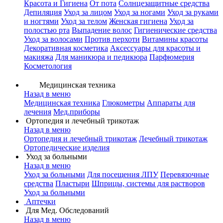
Красота и Гигиена
От пота
Солнцезащитные средства
Депиляция
Уход за лицом
Уход за ногами
Уход за руками
и ногтями
Уход за телом
Женская гигиена
Уход за
полостью рта
Выпадение волос
Гигиенические средства
Уход за волосами
Против перхоти
Витамины красоты
Декоративная косметика
Аксессуары для красоты и
макияжа
Для маникюра и педикюра
Парфюмерия
Косметология
Медицинская техника
Назад в меню
Медицинская техника
Глюкометры
Аппараты для
лечения
Мед.приборы
Ортопедия и лечебный трикотаж
Назад в меню
Ортопедия и лечебный трикотаж
Лечебный трикотаж
Ортопедические изделия
Уход за больными
Назад в меню
Уход за больными
Для посещения ЛПУ
Перевязочные
средства
Пластыри
Шприцы, системы для растворов
Уход за больными
Аптечки
Для Мед. Обследований
Назад в меню