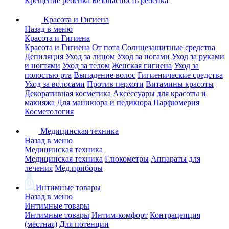
Крещение ребенка
Безопасность ребенка
Красота и Гигиена
Назад в меню
Красота и Гигиена
Красота и Гигиена
От пота
Солнцезащитные средства
Депиляция
Уход за лицом
Уход за ногами
Уход за руками
и ногтями
Уход за телом
Женская гигиена
Уход за
полостью рта
Выпадение волос
Гигиенические средства
Уход за волосами
Против перхоти
Витамины красоты
Декоративная косметика
Аксессуары для красоты и
макияжа
Для маникюра и педикюра
Парфюмерия
Косметология
Медицинская техника
Назад в меню
Медицинская техника
Медицинская техника
Глюкометры
Аппараты для
лечения
Мед.приборы
Интимные товары
Назад в меню
Интимные товары
Интимные товары
Интим-комфорт
Контрацепция
(местная)
Для потенции