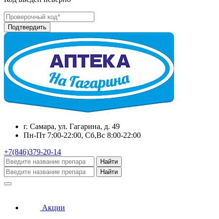
г. Самара, ул. Гагарина, д. 49
Пн-Пт 7:00-22:00, Сб,Вс 8:00-22:00
+7(846)379-20-14
Найти
Найти
Акции