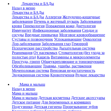
Лекарства и БАДы
Назад в меню
Лекарства и БАДы
Лекарства и БАДы
Аллергия
Желудочно-кишечные
заболевания
Печень и желчный пузырь
Заболевания
крови
Гинекология
Поражения кожи
Диетология
Иммунитет
Инфекционные заболевания
Сердце и
сосуды
Вредные привычки
Мозговое кровообращение
Суставы и позвоночник
Успокаивающие
Онкология
Лор-заболевания
Заболевания глаз
Геморрой
Психические расстройства
Дыхательная система
Реанимация
От насекомых
Стоматология (без ухода за
полостью рта)
Кашель
Витамины и микроэлементы
Простуда, грипп
Общеукрепляющие и тонизирующие
Обезболивающие
Травмы, ушибы, растяжения
Мочеполовая система
Венозная недостаточность
Эндокринная система
Кровотечения
Редкие лекарства
Мама и малыш
Назад в меню
Мама и малыш
Мама и малыш
Детская косметика
Детские аксессуары
Детское питание
Для беременных и кормящих
Подгузники
Детская гигиена
Прорезывание зубов