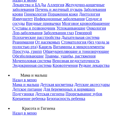
Назад в меню
Лекарства и БАДы
Аллергия
Желудочно-кишечные
заболевания
Печень и желчный пузырь
Заболевания
крови
Гинекология
Поражения кожи
Диетология
Иммунитет
Инфекционные заболевания
Сердце и
сосуды
Вредные привычки
Мозговое кровообращение
Суставы и позвоночник
Успокаивающие
Онкология
Лор-заболевания
Заболевания глаз
Геморрой
Психические расстройства
Дыхательная система
Реанимация
От насекомых
Стоматология (без ухода за
полостью рта)
Кашель
Витамины и микроэлементы
Простуда, грипп
Общеукрепляющие и тонизирующие
Обезболивающие
Травмы, ушибы, растяжения
Мочеполовая система
Венозная недостаточность
Эндокринная система
Кровотечения
Редкие лекарства
Мама и малыш
Назад в меню
Мама и малыш
Детская косметика
Детские аксессуары
Детское питание
Для беременных и кормящих
Подгузники
Детская гигиена
Прорезывание зубов
Крещение ребенка
Безопасность ребенка
Красота и Гигиена
Назад в меню