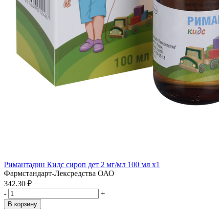
Римантадин Кидс сироп дет 2 мг/мл 100 мл x1
Фармстандарт-Лексредства ОАО
342.30 ₽
-
+
В корзину