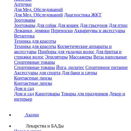
Аптечки
Для Мед. Обследований
Для Мед. Обследований
Диагностика ЖКТ
Зоотовары
Зоотовары
Для собак
Для кошек
Для грызунов
Для птиц
Лежанки, домики
Переноски
Аквариумы и аксессуары
Ветаптека
Техника для красоты
Техника для красоты
Косметические аппараты и
аксессуары
Приборы для укладки волос
Для бритья и
стрижки волос
Эпиляторы
Массажеры
Весы напольные
Спортивные товары
Спортивные товары
Йога, пилатес
Спортивное питание
Аксессуары для спорта
Для бани и сауны
Контактные линзы
Контактные линзы
Дом и сад
Дом и сад
Канцтовары
Товары для праздников
Декор и
интерьер
Акции
Лекарства и БАДы