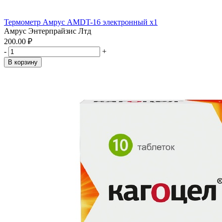
Термометр Амрус AMDT-16 электронный x1
Амрус Энтерпрайзис Лтд
200.00 ₽
-
+
В корзину