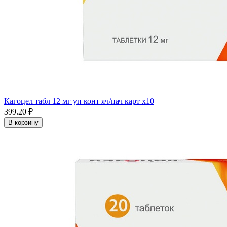
Кагоцел табл 12 мг уп конт яч/пач карт x10
399.20 ₽
В корзину