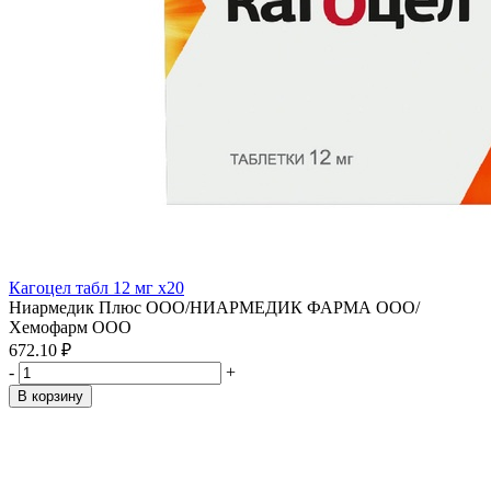
Кагоцел табл 12 мг x20
Ниармедик Плюс ООО/НИАРМЕДИК ФАРМА ООО/
Хемофарм ООО
672.10 ₽
-
+
В корзину