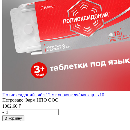
Полиоксидоний табл 12 мг уп конт яч/пач карт x10
Петровакс Фарм НПО ООО
1002.60 ₽
-
+
В корзину