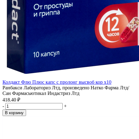
Колдакт Флю Плюс капс с пролонг высвоб кор x10
Ранбакси Лабораториз Лтд, произведено Натко Фарма Лтд/
Сан Фармасьютикал Индастриз Лтд
418.40 ₽
-
+
В корзину