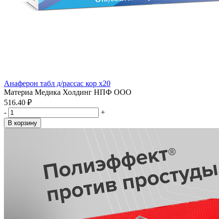
Анаферон табл д/рассас кор x20
Материа Медика Холдинг НПФ ООО
516.40 ₽
-
+
В корзину