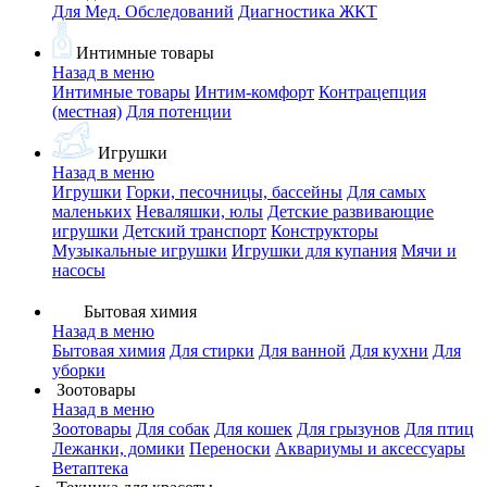
Для Мед. Обследований
Диагностика ЖКТ
Интимные товары
Назад в меню
Интимные товары
Интим-комфорт
Контрацепция
(местная)
Для потенции
Игрушки
Назад в меню
Игрушки
Горки, песочницы, бассейны
Для самых
маленьких
Неваляшки, юлы
Детские развивающие
игрушки
Детский транспорт
Конструкторы
Музыкальные игрушки
Игрушки для купания
Мячи и
насосы
Бытовая химия
Назад в меню
Бытовая химия
Для стирки
Для ванной
Для кухни
Для
уборки
Зоотовары
Назад в меню
Зоотовары
Для собак
Для кошек
Для грызунов
Для птиц
Лежанки, домики
Переноски
Аквариумы и аксессуары
Ветаптека