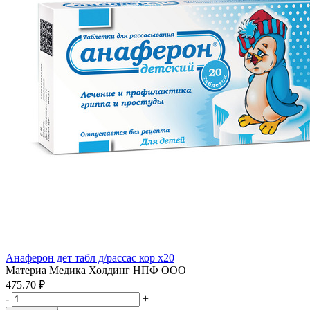
Анаферон дет табл д/рассас кор x20
Материа Медика Холдинг НПФ ООО
475.70 ₽
-
+