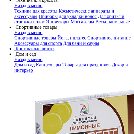
Техника для красоты
Назад в меню
Техника для красоты
Косметические аппараты и
аксессуары
Приборы для укладки волос
Для бритья и
стрижки волос
Эпиляторы
Массажеры
Весы напольные
Спортивные товары
Назад в меню
Спортивные товары
Йога, пилатес
Спортивное питание
Аксессуары для спорта
Для бани и сауны
Контактные линзы
Дом и сад
Назад в меню
Дом и сад
Канцтовары
Товары для праздников
Декор и
интерьер