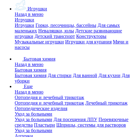
Игрушки
Назад в меню
Игрушки
Игрушки
Горки, песочницы, бассейны
Для самых
маленьких
Неваляшки, юлы
Детские развивающие
игрушки
Детский транспорт
Конструкторы
Музыкальные игрушки
Игрушки для купания
Мячи и
насосы
Бытовая химия
Назад в меню
Бытовая химия
Бытовая химия
Для стирки
Для ванной
Для кухни
Для
уборки
Еще
Назад в меню
Ортопедия и лечебный трикотаж
Ортопедия и лечебный трикотаж
Лечебный трикотаж
Ортопедические изделия
Уход за больными
Уход за больными
Для посещения ЛПУ
Перевязочные
средства
Пластыри
Шприцы, системы для растворов
Уход за больными
Аптечки