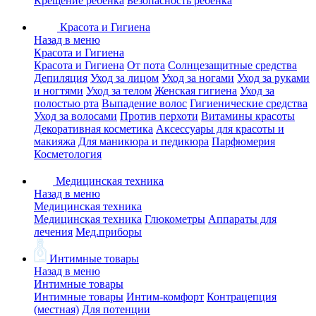
Крещение ребенка
Безопасность ребенка
Красота и Гигиена
Назад в меню
Красота и Гигиена
Красота и Гигиена
От пота
Солнцезащитные средства
Депиляция
Уход за лицом
Уход за ногами
Уход за руками
и ногтями
Уход за телом
Женская гигиена
Уход за
полостью рта
Выпадение волос
Гигиенические средства
Уход за волосами
Против перхоти
Витамины красоты
Декоративная косметика
Аксессуары для красоты и
макияжа
Для маникюра и педикюра
Парфюмерия
Косметология
Медицинская техника
Назад в меню
Медицинская техника
Медицинская техника
Глюкометры
Аппараты для
лечения
Мед.приборы
Интимные товары
Назад в меню
Интимные товары
Интимные товары
Интим-комфорт
Контрацепция
(местная)
Для потенции