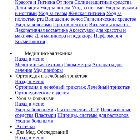
Красота и Гигиена
От пота
Солнцезащитные средства
Депиляция
Уход за лицом
Уход за ногами
Уход за руками
и ногтями
Уход за телом
Женская гигиена
Уход за
полостью рта
Выпадение волос
Гигиенические средства
Уход за волосами
Против перхоти
Витамины красоты
Декоративная косметика
Аксессуары для красоты и
макияжа
Для маникюра и педикюра
Парфюмерия
Косметология
Медицинская техника
Назад в меню
Медицинская техника
Глюкометры
Аппараты для
лечения
Мед.приборы
Ортопедия и лечебный трикотаж
Назад в меню
Ортопедия и лечебный трикотаж
Лечебный трикотаж
Ортопедические изделия
Уход за больными
Назад в меню
Уход за больными
Для посещения ЛПУ
Перевязочные
средства
Пластыри
Шприцы, системы для растворов
Уход за больными
Аптечки
Для Мед. Обследований
Назад в меню