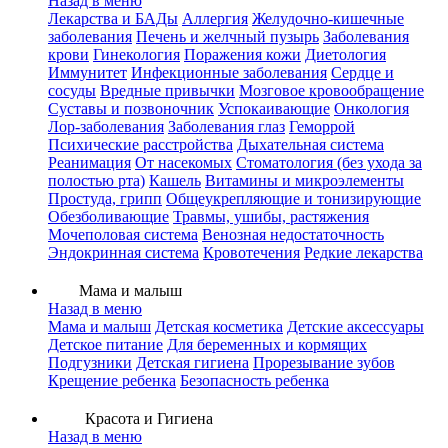
Назад в меню
Лекарства и БАДы
Аллергия
Желудочно-кишечные
заболевания
Печень и желчный пузырь
Заболевания
крови
Гинекология
Поражения кожи
Диетология
Иммунитет
Инфекционные заболевания
Сердце и
сосуды
Вредные привычки
Мозговое кровообращение
Суставы и позвоночник
Успокаивающие
Онкология
Лор-заболевания
Заболевания глаз
Геморрой
Психические расстройства
Дыхательная система
Реанимация
От насекомых
Стоматология (без ухода за
полостью рта)
Кашель
Витамины и микроэлементы
Простуда, грипп
Общеукрепляющие и тонизирующие
Обезболивающие
Травмы, ушибы, растяжения
Мочеполовая система
Венозная недостаточность
Эндокринная система
Кровотечения
Редкие лекарства
Мама и малыш
Назад в меню
Мама и малыш
Детская косметика
Детские аксессуары
Детское питание
Для беременных и кормящих
Подгузники
Детская гигиена
Прорезывание зубов
Крещение ребенка
Безопасность ребенка
Красота и Гигиена
Назад в меню