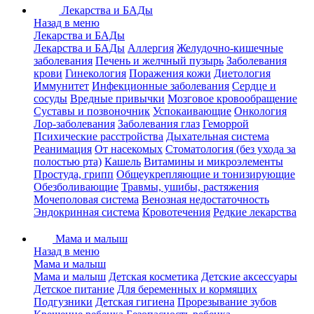
Лекарства и БАДы
Назад в меню
Лекарства и БАДы
Лекарства и БАДы
Аллергия
Желудочно-кишечные
заболевания
Печень и желчный пузырь
Заболевания
крови
Гинекология
Поражения кожи
Диетология
Иммунитет
Инфекционные заболевания
Сердце и
сосуды
Вредные привычки
Мозговое кровообращение
Суставы и позвоночник
Успокаивающие
Онкология
Лор-заболевания
Заболевания глаз
Геморрой
Психические расстройства
Дыхательная система
Реанимация
От насекомых
Стоматология (без ухода за
полостью рта)
Кашель
Витамины и микроэлементы
Простуда, грипп
Общеукрепляющие и тонизирующие
Обезболивающие
Травмы, ушибы, растяжения
Мочеполовая система
Венозная недостаточность
Эндокринная система
Кровотечения
Редкие лекарства
Мама и малыш
Назад в меню
Мама и малыш
Мама и малыш
Детская косметика
Детские аксессуары
Детское питание
Для беременных и кормящих
Подгузники
Детская гигиена
Прорезывание зубов