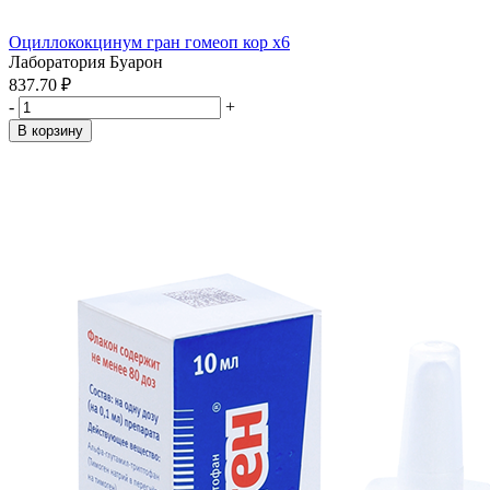
Оциллококцинум гран гомеоп кор x6
Лаборатория Буарон
837.70 ₽
-
+
В корзину