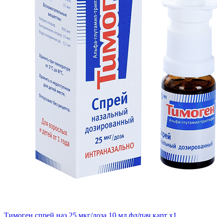
Тимоген спрей наз 25 мкг/доза 10 мл фл/пач карт x1