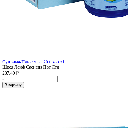
Суприма-Плюс мазь 20 г кор x1
Шрея Лайф Саенсиз Пвт.Лтд
287.40 ₽
-
+
В корзину