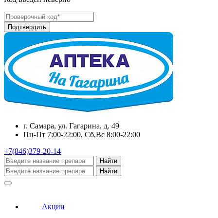
г. Самара, ул. Гагарина, д. 49
Пн-Пт 7:00-22:00, Сб,Вс 8:00-22:00
+7(846)379-20-14
Найти
Найти
Акции