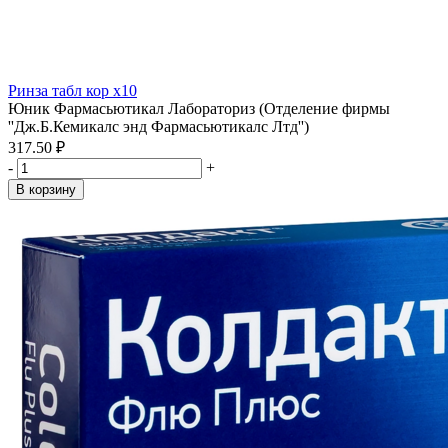
Ринза табл кор x10
Юник Фармасьютикал Лабораториз (Отделение фирмы
''Дж.Б.Кемикалс энд Фармасьютикалс Лтд'')
317.50 ₽
-
+
В корзину