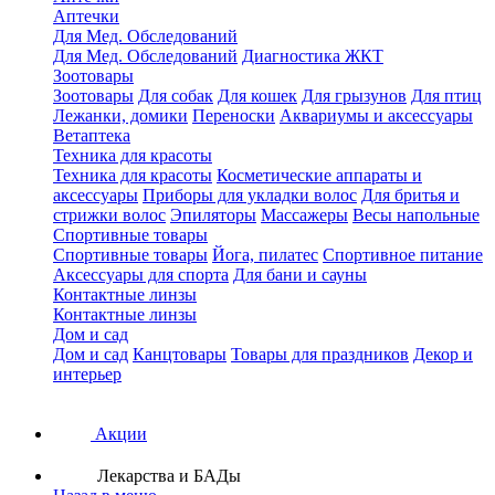
Аптечки
Для Мед. Обследований
Для Мед. Обследований
Диагностика ЖКТ
Зоотовары
Зоотовары
Для собак
Для кошек
Для грызунов
Для птиц
Лежанки, домики
Переноски
Аквариумы и аксессуары
Ветаптека
Техника для красоты
Техника для красоты
Косметические аппараты и
аксессуары
Приборы для укладки волос
Для бритья и
стрижки волос
Эпиляторы
Массажеры
Весы напольные
Спортивные товары
Спортивные товары
Йога, пилатес
Спортивное питание
Аксессуары для спорта
Для бани и сауны
Контактные линзы
Контактные линзы
Дом и сад
Дом и сад
Канцтовары
Товары для праздников
Декор и
интерьер
Акции
Лекарства и БАДы