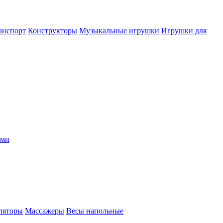
анспорт
Конструкторы
Музыкальные игрушки
Игрушки для
ыми
ляторы
Массажеры
Весы напольные