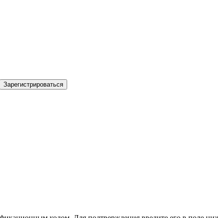
Зарегистрироваться
фикационным кодом. Для подтверждения введите его в поле ниж