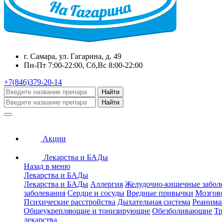
г. Самара, ул. Гагарина, д. 49
Пн-Пт 7:00-22:00, Сб,Вс 8:00-22:00
+7(846)379-20-14
Найти
Найти
Акции
Лекарства и БАДы
Назад в меню
Лекарства и БАДы
Лекарства и БАДы
Аллергия
Желудочно-кишечные забол
заболевания
Сердце и сосуды
Вредные привычки
Мозгов
Психические расстройства
Дыхательная система
Реанима
Общеукрепляющие и тонизирующие
Обезболивающие
Тр
лекарства