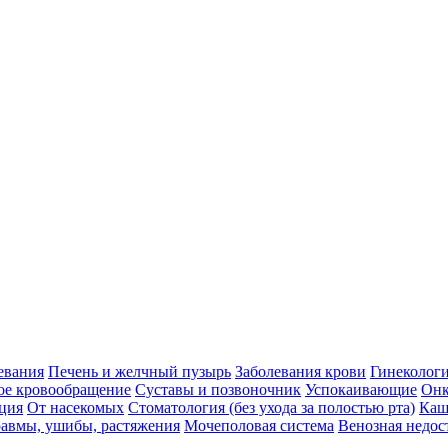
евания
Печень и желчный пузырь
Заболевания крови
Гинеколог
ое кровообращение
Суставы и позвоночник
Успокаивающие
Онк
ция
От насекомых
Стоматология (без ухода за полостью рта)
Каш
авмы, ушибы, растяжения
Мочеполовая система
Венозная недос