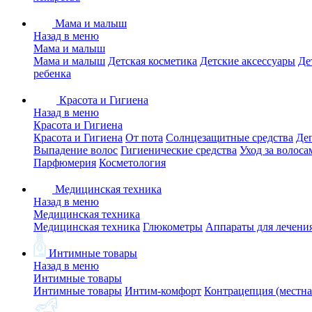
Мама и малыш
Назад в меню
Мама и малыш
Мама и малыш
Детская косметика
Детские аксессуары
Де
ребенка
Красота и Гигиена
Назад в меню
Красота и Гигиена
Красота и Гигиена
От пота
Солнцезащитные средства
Де
Выпадение волос
Гигиенические средства
Уход за волоса
Парфюмерия
Косметология
Медицинская техника
Назад в меню
Медицинская техника
Медицинская техника
Глюкометры
Аппараты для лечени
Интимные товары
Назад в меню
Интимные товары
Интимные товары
Интим-комфорт
Контрацепция (местна