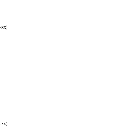
-хх)
-хх)