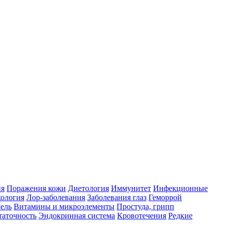
ия
Поражения кожи
Диетология
Иммунитет
Инфекционные
ология
Лор-заболевания
Заболевания глаз
Геморрой
ель
Витамины и микроэлементы
Простуда, грипп
таточность
Эндокринная система
Кровотечения
Редкие