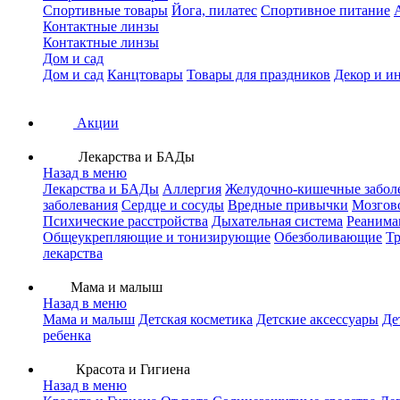
Спортивные товары
Йога, пилатес
Спортивное питание
Контактные линзы
Контактные линзы
Дом и сад
Дом и сад
Канцтовары
Товары для праздников
Декор и и
Акции
Лекарства и БАДы
Назад в меню
Лекарства и БАДы
Аллергия
Желудочно-кишечные забол
заболевания
Сердце и сосуды
Вредные привычки
Мозгов
Психические расстройства
Дыхательная система
Реанима
Общеукрепляющие и тонизирующие
Обезболивающие
Тр
лекарства
Мама и малыш
Назад в меню
Мама и малыш
Детская косметика
Детские аксессуары
Де
ребенка
Красота и Гигиена
Назад в меню