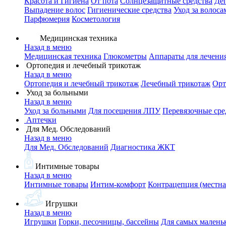
Красота и Гигиена
От пота
Солнцезащитные средства
Де
Выпадение волос
Гигиенические средства
Уход за волоса
Парфюмерия
Косметология
Медицинская техника
Назад в меню
Медицинская техника
Глюкометры
Аппараты для лечени
Ортопедия и лечебный трикотаж
Назад в меню
Ортопедия и лечебный трикотаж
Лечебный трикотаж
Орт
Уход за больными
Назад в меню
Уход за больными
Для посещения ЛПУ
Перевязочные сре
Аптечки
Для Мед. Обследований
Назад в меню
Для Мед. Обследований
Диагностика ЖКТ
Интимные товары
Назад в меню
Интимные товары
Интим-комфорт
Контрацепция (местна
Игрушки
Назад в меню
Игрушки
Горки, песочницы, бассейны
Для самых малень