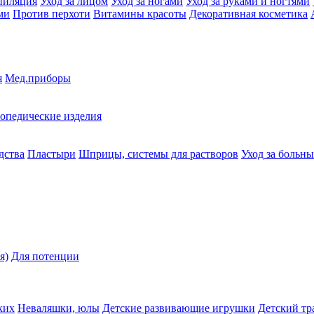
пиляция
Уход за лицом
Уход за ногами
Уход за руками и ногтями
ми
Против перхоти
Витамины красоты
Декоративная косметика
я
Мед.приборы
опедические изделия
дства
Пластыри
Шприцы, системы для растворов
Уход за больн
я)
Для потенции
ких
Неваляшки, юлы
Детские развивающие игрушки
Детский тр