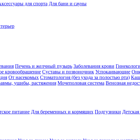
Аксессуары для спорта
Для бани и сауны
нтерьер
евания
Печень и желчный пузырь
Заболевания крови
Гинеколог
ое кровообращение
Суставы и позвоночник
Успокаивающие
Онк
ция
От насекомых
Стоматология (без ухода за полостью рта)
Каш
авмы, ушибы, растяжения
Мочеполовая система
Венозная недос
тское питание
Для беременных и кормящих
Подгузники
Детская