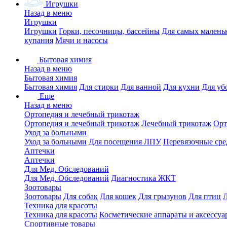
Игрушки
Назад в меню
Игрушки
Игрушки
Горки, песочницы, бассейны
Для самых малень
купания
Мячи и насосы
Бытовая химия
Назад в меню
Бытовая химия
Бытовая химия
Для стирки
Для ванной
Для кухни
Для уб
Еще
Назад в меню
Ортопедия и лечебный трикотаж
Ортопедия и лечебный трикотаж
Лечебный трикотаж
Орт
Уход за больными
Уход за больными
Для посещения ЛПУ
Перевязочные сре
Аптечки
Аптечки
Для Мед. Обследований
Для Мед. Обследований
Диагностика ЖКТ
Зоотовары
Зоотовары
Для собак
Для кошек
Для грызунов
Для птиц
Техника для красоты
Техника для красоты
Косметические аппараты и аксессуа
Спортивные товары