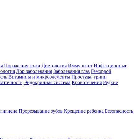
ия
Поражения кожи
Диетология
Иммунитет
Инфекционные
ология
Лор-заболевания
Заболевания глаз
Геморрой
ель
Витамины и микроэлементы
Простуда, грипп
таточность
Эндокринная система
Кровотечения
Редкие
 гигиена
Прорезывание зубов
Крещение ребенка
Безопасность