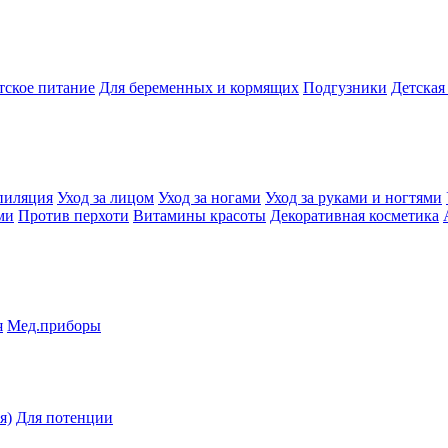
тское питание
Для беременных и кормящих
Подгузники
Детская
пиляция
Уход за лицом
Уход за ногами
Уход за руками и ногтями
ми
Против перхоти
Витамины красоты
Декоративная косметика
я
Мед.приборы
я)
Для потенции