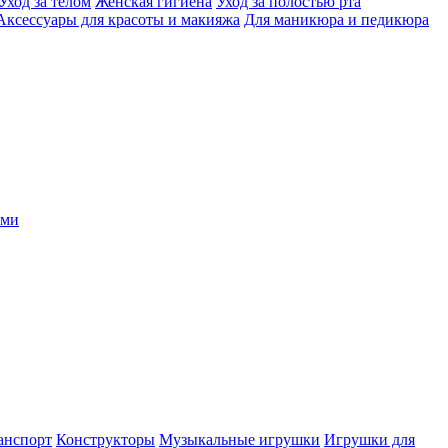
Уход за телом
Женская гигиена
Уход за полостью рта
Аксессуары для красоты и макияжа
Для маникюра и педикюра
ыми
анспорт
Конструкторы
Музыкальные игрушки
Игрушки для