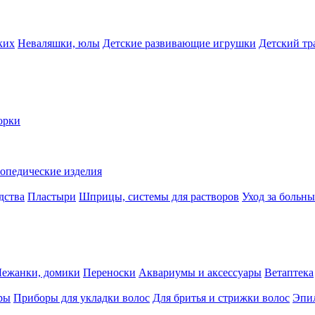
ких
Неваляшки, юлы
Детские развивающие игрушки
Детский тр
орки
опедические изделия
дства
Пластыри
Шприцы, системы для растворов
Уход за больн
Лежанки, домики
Переноски
Аквариумы и аксессуары
Ветаптека
ры
Приборы для укладки волос
Для бритья и стрижки волос
Эпи