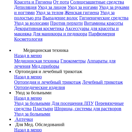
Красота и Гигиена
От пота
Солнцезащитные средства
Депиляция
Уход за лицом
Уход за ногами
Уход за руками
и ногтями
Уход за телом
Женская гигиена
Уход за
полостью рта
Выпадение волос
Гигиенические средства
Уход за волосами
Против перхоти
Витамины красоты
Декоративная косметика
Аксессуары для красоты и
макияжа
Для маникюра и педикюра
Парфюмерия
Косметология
Медицинская техника
Назад в меню
Медицинская техника
Глюкометры
Аппараты для
лечения
Мед.приборы
Ортопедия и лечебный трикотаж
Назад в меню
Ортопедия и лечебный трикотаж
Лечебный трикотаж
Ортопедические изделия
Уход за больными
Назад в меню
Уход за больными
Для посещения ЛПУ
Перевязочные
средства
Пластыри
Шприцы, системы для растворов
Уход за больными
Аптечки
Для Мед. Обследований
Назад в меню