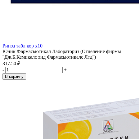
Ринза табл кор x10
Юник Фармасьютикал Лабораториз (Отделение фирмы
''Дж.Б.Кемикалс энд Фармасьютикалс Лтд'')
317.50 ₽
-
+
В корзину