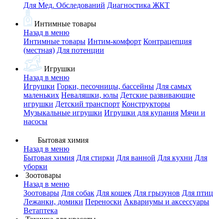
Для Мед. Обследований
Диагностика ЖКТ
Интимные товары
Назад в меню
Интимные товары
Интим-комфорт
Контрацепция
(местная)
Для потенции
Игрушки
Назад в меню
Игрушки
Горки, песочницы, бассейны
Для самых
маленьких
Неваляшки, юлы
Детские развивающие
игрушки
Детский транспорт
Конструкторы
Музыкальные игрушки
Игрушки для купания
Мячи и
насосы
Бытовая химия
Назад в меню
Бытовая химия
Для стирки
Для ванной
Для кухни
Для
уборки
Зоотовары
Назад в меню
Зоотовары
Для собак
Для кошек
Для грызунов
Для птиц
Лежанки, домики
Переноски
Аквариумы и аксессуары
Ветаптека