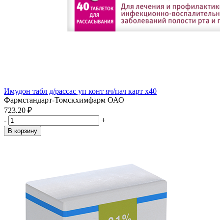
Имудон табл д/рассас уп конт яч/пач карт x40
Фармстандарт-Томскхимфарм ОАО
723.20 ₽
-
+
В корзину