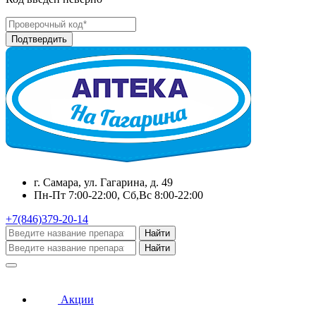
г. Самара, ул. Гагарина, д. 49
Пн-Пт 7:00-22:00, Сб,Вс 8:00-22:00
+7(846)379-20-14
Найти
Найти
Акции