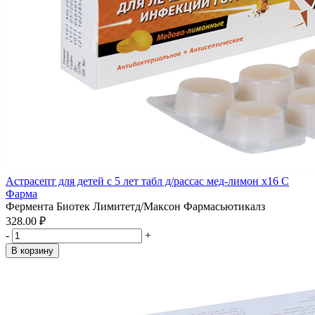
Астрасепт для детей с 5 лет табл д/рассас мед-лимон x16 С
Фарма
Фермента Биотек Лимитетд/Максон Фармасьютикалз
328.00 ₽
-
+
В корзину