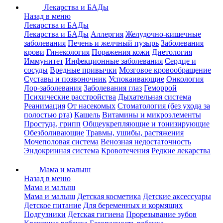
Лекарства и БАДы
Назад в меню
Лекарства и БАДы
Лекарства и БАДы
Аллергия
Желудочно-кишечные
заболевания
Печень и желчный пузырь
Заболевания
крови
Гинекология
Поражения кожи
Диетология
Иммунитет
Инфекционные заболевания
Сердце и
сосуды
Вредные привычки
Мозговое кровообращение
Суставы и позвоночник
Успокаивающие
Онкология
Лор-заболевания
Заболевания глаз
Геморрой
Психические расстройства
Дыхательная система
Реанимация
От насекомых
Стоматология (без ухода за
полостью рта)
Кашель
Витамины и микроэлементы
Простуда, грипп
Общеукрепляющие и тонизирующие
Обезболивающие
Травмы, ушибы, растяжения
Мочеполовая система
Венозная недостаточность
Эндокринная система
Кровотечения
Редкие лекарства
Мама и малыш
Назад в меню
Мама и малыш
Мама и малыш
Детская косметика
Детские аксессуары
Детское питание
Для беременных и кормящих
Подгузники
Детская гигиена
Прорезывание зубов