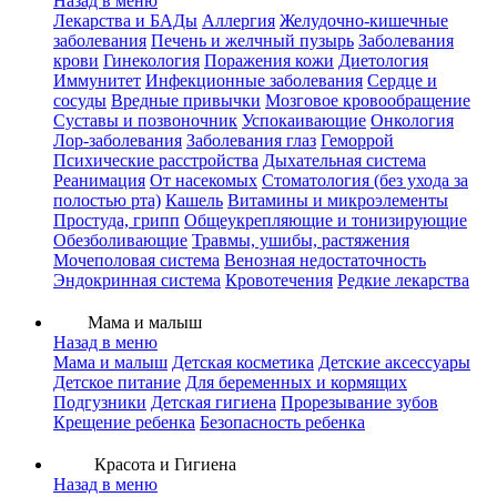
Назад в меню
Лекарства и БАДы
Аллергия
Желудочно-кишечные
заболевания
Печень и желчный пузырь
Заболевания
крови
Гинекология
Поражения кожи
Диетология
Иммунитет
Инфекционные заболевания
Сердце и
сосуды
Вредные привычки
Мозговое кровообращение
Суставы и позвоночник
Успокаивающие
Онкология
Лор-заболевания
Заболевания глаз
Геморрой
Психические расстройства
Дыхательная система
Реанимация
От насекомых
Стоматология (без ухода за
полостью рта)
Кашель
Витамины и микроэлементы
Простуда, грипп
Общеукрепляющие и тонизирующие
Обезболивающие
Травмы, ушибы, растяжения
Мочеполовая система
Венозная недостаточность
Эндокринная система
Кровотечения
Редкие лекарства
Мама и малыш
Назад в меню
Мама и малыш
Детская косметика
Детские аксессуары
Детское питание
Для беременных и кормящих
Подгузники
Детская гигиена
Прорезывание зубов
Крещение ребенка
Безопасность ребенка
Красота и Гигиена
Назад в меню