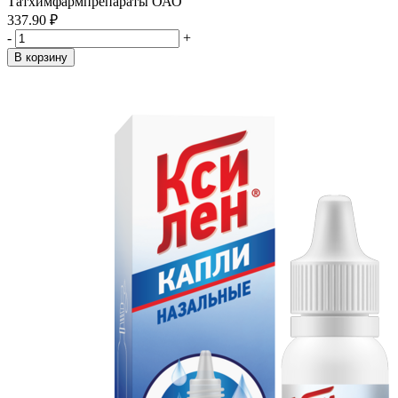
Татхимфармпрепараты ОАО
337.90 ₽
-
+
В корзину