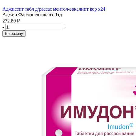
Аджисепт табл д/рассас ментол-эвкалипт кор x24
Аджио Фармацевтикалз Лтд
272.80 ₽
-
+
В корзину