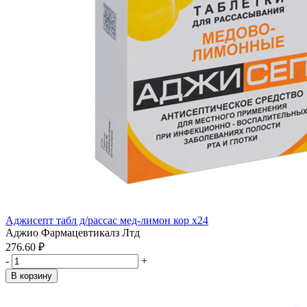
Аджисепт табл д/рассас мед-лимон кор x24
Аджио Фармацевтикалз Лтд
276.60 ₽
-
+
В корзину