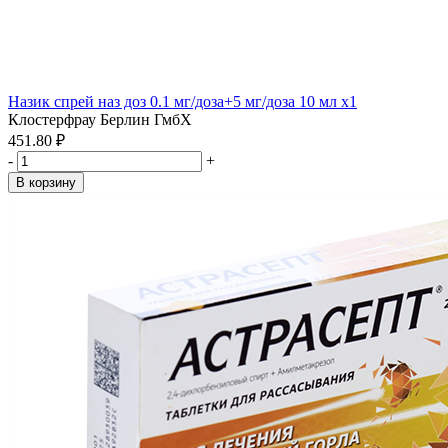
Назик спрей наз доз 0.1 мг/доза+5 мг/доза 10 мл x1
Клостерфрау Берлин ГмбХ
451.80 ₽
-
+
В корзину