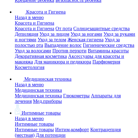
Крещение ребенка
Безопасность ребенка
Красота и Гигиена
Назад в меню
Красота и Гигиена
Красота и Гигиена
От пота
Солнцезащитные средства
Депиляция
Уход за лицом
Уход за ногами
Уход за руками
и ногтями
Уход за телом
Женская гигиена
Уход за
полостью рта
Выпадение волос
Гигиенические средства
Уход за волосами
Против перхоти
Витамины красоты
Декоративная косметика
Аксессуары для красоты и
макияжа
Для маникюра и педикюра
Парфюмерия
Косметология
Медицинская техника
Назад в меню
Медицинская техника
Медицинская техника
Глюкометры
Аппараты для
лечения
Мед.приборы
Интимные товары
Назад в меню
Интимные товары
Интимные товары
Интим-комфорт
Контрацепция
(местная)
Для потенции