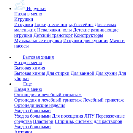
Игрушки
Назад в меню
Игрушки
Игрушки
Горки, песочницы, бассейны
Для самых
маленьких
Неваляшки, юлы
Детские развивающие
игрушки
Детский транспорт
Конструкторы
Музыкальные игрушки
Игрушки для купания
Мячи и
насосы
Бытовая химия
Назад в меню
Бытовая химия
Бытовая химия
Для стирки
Для ванной
Для кухни
Для
уборки
Еще
Назад в меню
Ортопедия и лечебный трикотаж
Ортопедия и лечебный трикотаж
Лечебный трикотаж
Ортопедические изделия
Уход за больными
Уход за больными
Для посещения ЛПУ
Перевязочные
средства
Пластыри
Шприцы, системы для растворов
Уход за больными
Аптечки