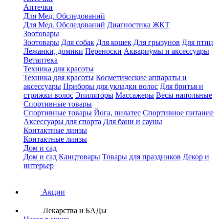
Аптечки
Для Мед. Обследований
Для Мед. Обследований
Диагностика ЖКТ
Зоотовары
Зоотовары
Для собак
Для кошек
Для грызунов
Для птиц
Лежанки, домики
Переноски
Аквариумы и аксессуары
Ветаптека
Техника для красоты
Техника для красоты
Косметические аппараты и
аксессуары
Приборы для укладки волос
Для бритья и
стрижки волос
Эпиляторы
Массажеры
Весы напольные
Спортивные товары
Спортивные товары
Йога, пилатес
Спортивное питание
Аксессуары для спорта
Для бани и сауны
Контактные линзы
Контактные линзы
Дом и сад
Дом и сад
Канцтовары
Товары для праздников
Декор и
интерьер
Акции
Лекарства и БАДы