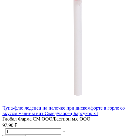
Чупа-флю леденец на палочке при дискомфорте в горле со
вкусом малины вит С/мед/чабрец Барсукор x1
Глобал Фарма СМ ООО/Бастион м.с ООО
97.90 ₽
-
+