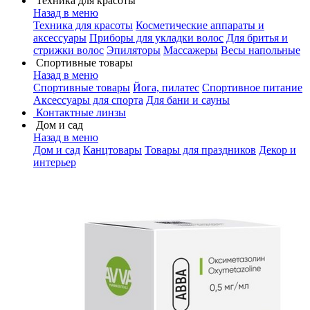
Техника для красоты
Назад в меню
Техника для красоты
Косметические аппараты и
аксессуары
Приборы для укладки волос
Для бритья и
стрижки волос
Эпиляторы
Массажеры
Весы напольные
Спортивные товары
Назад в меню
Спортивные товары
Йога, пилатес
Спортивное питание
Аксессуары для спорта
Для бани и сауны
Контактные линзы
Дом и сад
Назад в меню
Дом и сад
Канцтовары
Товары для праздников
Декор и
интерьер