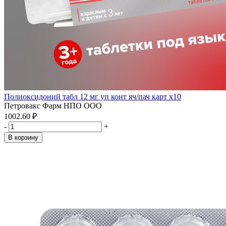
Полиоксидоний табл 12 мг уп конт яч/пач карт x10
Петровакс Фарм НПО ООО
1002.60 ₽
-
+
В корзину