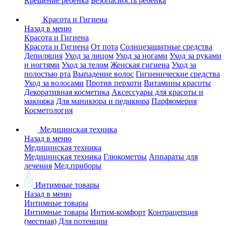
Крещение ребенка
Безопасность ребенка
Красота и Гигиена
Назад в меню
Красота и Гигиена
Красота и Гигиена
От пота
Солнцезащитные средства
Депиляция
Уход за лицом
Уход за ногами
Уход за руками
и ногтями
Уход за телом
Женская гигиена
Уход за
полостью рта
Выпадение волос
Гигиенические средства
Уход за волосами
Против перхоти
Витамины красоты
Декоративная косметика
Аксессуары для красоты и
макияжа
Для маникюра и педикюра
Парфюмерия
Косметология
Медицинская техника
Назад в меню
Медицинская техника
Медицинская техника
Глюкометры
Аппараты для
лечения
Мед.приборы
Интимные товары
Назад в меню
Интимные товары
Интимные товары
Интим-комфорт
Контрацепция
(местная)
Для потенции