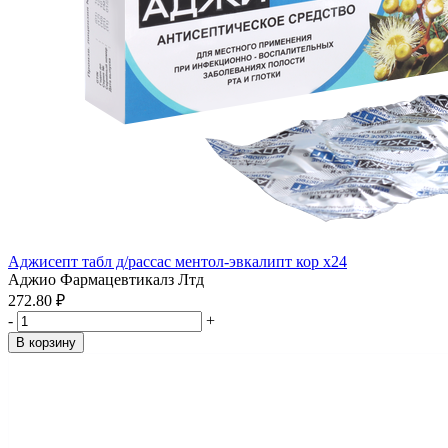
Аджисепт табл д/рассас ментол-эвкалипт кор x24
Аджио Фармацевтикалз Лтд
272.80 ₽
-
+
В корзину