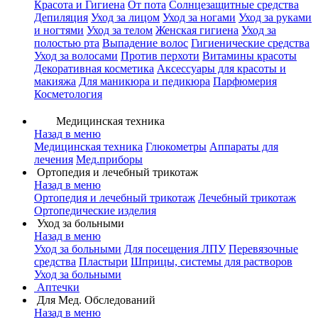
Красота и Гигиена
От пота
Солнцезащитные средства
Депиляция
Уход за лицом
Уход за ногами
Уход за руками
и ногтями
Уход за телом
Женская гигиена
Уход за
полостью рта
Выпадение волос
Гигиенические средства
Уход за волосами
Против перхоти
Витамины красоты
Декоративная косметика
Аксессуары для красоты и
макияжа
Для маникюра и педикюра
Парфюмерия
Косметология
Медицинская техника
Назад в меню
Медицинская техника
Глюкометры
Аппараты для
лечения
Мед.приборы
Ортопедия и лечебный трикотаж
Назад в меню
Ортопедия и лечебный трикотаж
Лечебный трикотаж
Ортопедические изделия
Уход за больными
Назад в меню
Уход за больными
Для посещения ЛПУ
Перевязочные
средства
Пластыри
Шприцы, системы для растворов
Уход за больными
Аптечки
Для Мед. Обследований
Назад в меню