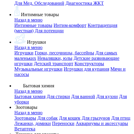
Для Мед. Обследований
Диагностика ЖКТ
Интимные товары
Назад в меню
Интимные товары
Интим-комфорт
Контрацепция
(местная)
Для потенции
Игрушки
Назад в меню
Игрушки
Горки, песочницы, бассейны
Для самых
маленьких
Неваляшки, юлы
Детские развивающие
игрушки
Детский транспорт
Конструкторы
Музыкальные игрушки
Игрушки для купания
Мячи и
насосы
Бытовая химия
Назад в меню
Бытовая химия
Для стирки
Для ванной
Для кухни
Для
уборки
Зоотовары
Назад в меню
Зоотовары
Для собак
Для кошек
Для грызунов
Для птиц
Лежанки, домики
Переноски
Аквариумы и аксессуары
Ветаптека