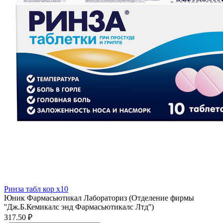
Ринза табл кор x10
Юник Фармасьютикал Лабораториз (Отделение фирмы
''Дж.Б.Кемикалс энд Фармасьютикалс Лтд'')
317.50 ₽