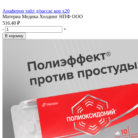
Анаферон табл д/рассас кор x20
Материа Медика Холдинг НПФ ООО
516.40 ₽
-
+
В корзину