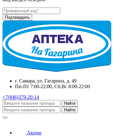
г. Самара, ул. Гагарина, д. 49
Пн-Пт 7:00-22:00, Сб,Вс 8:00-22:00
+7(846)379-20-14
Найти
Найти
Акции