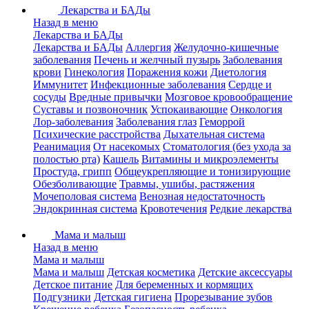
Лекарства и БАДы
Назад в меню
Лекарства и БАДы
Лекарства и БАДы
Аллергия
Желудочно-кишечные
заболевания
Печень и желчный пузырь
Заболевания
крови
Гинекология
Поражения кожи
Диетология
Иммунитет
Инфекционные заболевания
Сердце и
сосуды
Вредные привычки
Мозговое кровообращение
Суставы и позвоночник
Успокаивающие
Онкология
Лор-заболевания
Заболевания глаз
Геморрой
Психические расстройства
Дыхательная система
Реанимация
От насекомых
Стоматология (без ухода за
полостью рта)
Кашель
Витамины и микроэлементы
Простуда, грипп
Общеукрепляющие и тонизирующие
Обезболивающие
Травмы, ушибы, растяжения
Мочеполовая система
Венозная недостаточность
Эндокринная система
Кровотечения
Редкие лекарства
Мама и малыш
Назад в меню
Мама и малыш
Мама и малыш
Детская косметика
Детские аксессуары
Детское питание
Для беременных и кормящих
Подгузники
Детская гигиена
Прорезывание зубов