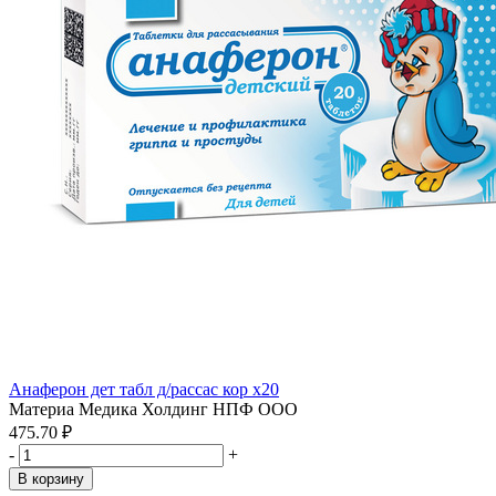
Анаферон дет табл д/рассас кор x20
Материа Медика Холдинг НПФ ООО
475.70 ₽
-
+
В корзину