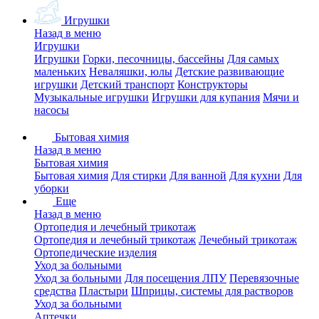
Игрушки
Назад в меню
Игрушки
Игрушки
Горки, песочницы, бассейны
Для самых
маленьких
Неваляшки, юлы
Детские развивающие
игрушки
Детский транспорт
Конструкторы
Музыкальные игрушки
Игрушки для купания
Мячи и
насосы
Бытовая химия
Назад в меню
Бытовая химия
Бытовая химия
Для стирки
Для ванной
Для кухни
Для
уборки
Еще
Назад в меню
Ортопедия и лечебный трикотаж
Ортопедия и лечебный трикотаж
Лечебный трикотаж
Ортопедические изделия
Уход за больными
Уход за больными
Для посещения ЛПУ
Перевязочные
средства
Пластыри
Шприцы, системы для растворов
Уход за больными
Аптечки