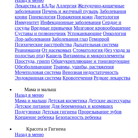
Назад в меню
Лекарства и БАДы
Аллергия
Желудочно-кишечные
заболевания
Печень и желчный пузырь
Заболевания
крови
Гинекология
Поражения кожи
Диетология
Иммунитет
Инфекционные заболевания
Сердце и
сосуды
Вредные привычки
Мозговое кровообращение
Суставы и позвоночник
Успокаивающие
Онкология
Лор-заболевания
Заболевания глаз
Геморрой
Психические расстройства
Дыхательная система
Реанимация
От насекомых
Стоматология (без ухода за
полостью рта)
Кашель
Витамины и микроэлементы
Простуда, грипп
Общеукрепляющие и тонизирующие
Обезболивающие
Травмы, ушибы, растяжения
Мочеполовая система
Венозная недостаточность
Эндокринная система
Кровотечения
Редкие лекарства
Мама и малыш
Назад в меню
Мама и малыш
Детская косметика
Детские аксессуары
Детское питание
Для беременных и кормящих
Подгузники
Детская гигиена
Прорезывание зубов
Крещение ребенка
Безопасность ребенка
Красота и Гигиена
Назад в меню