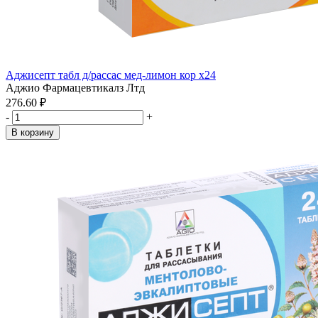
Аджисепт табл д/рассас мед-лимон кор x24
Аджио Фармацевтикалз Лтд
276.60 ₽
-
+
В корзину