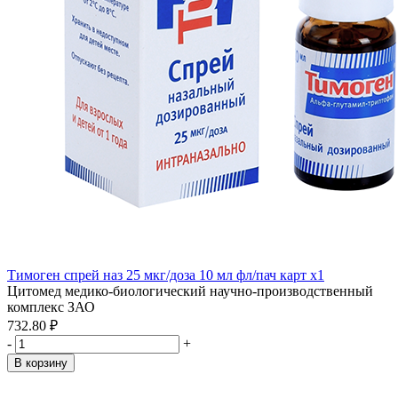
Тимоген спрей наз 25 мкг/доза 10 мл фл/пач карт x1
Цитомед медико-биологический научно-производственный
комплекс ЗАО
732.80 ₽
-
+
В корзину