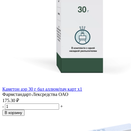
Каметон аэр 30 г бал аллюм/пач карт x1
Фармстандарт-Лексредства ОАО
175.30 ₽
-
+
В корзину