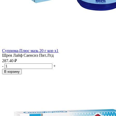
Суприма-Плюс мазь 20 г кор x1
Шрея Лайф Саенсиз Пвт.Лтд
287.40 ₽
-
+
В корзину