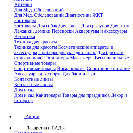
Аптечки
Для Мед. Обследований
Для Мед. Обследований
Диагностика ЖКТ
Зоотовары
Зоотовары
Для собак
Для кошек
Для грызунов
Для птиц
Лежанки, домики
Переноски
Аквариумы и аксессуары
Ветаптека
Техника для красоты
Техника для красоты
Косметические аппараты и
аксессуары
Приборы для укладки волос
Для бритья и
стрижки волос
Эпиляторы
Массажеры
Весы напольные
Спортивные товары
Спортивные товары
Йога, пилатес
Спортивное питание
Аксессуары для спорта
Для бани и сауны
Контактные линзы
Контактные линзы
Дом и сад
Дом и сад
Канцтовары
Товары для праздников
Декор и
интерьер
Акции
Лекарства и БАДы