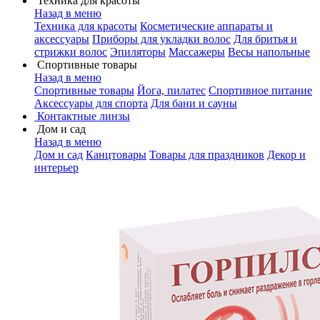
Техника для красоты
Назад в меню
Техника для красоты
Косметические аппараты и
аксессуары
Приборы для укладки волос
Для бритья и
стрижки волос
Эпиляторы
Массажеры
Весы напольные
Спортивные товары
Назад в меню
Спортивные товары
Йога, пилатес
Спортивное питание
Аксессуары для спорта
Для бани и сауны
Контактные линзы
Дом и сад
Назад в меню
Дом и сад
Канцтовары
Товары для праздников
Декор и
интерьер