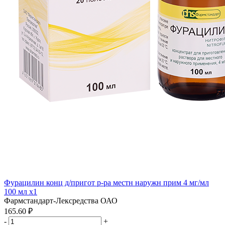
Фурацилин конц д/пригот р-ра местн наружн прим 4 мг/мл
100 мл x1
Фармстандарт-Лексредства ОАО
165.60 ₽
-
+