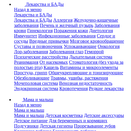
Лекарства и БАДы
Назад в меню
Лекарства и БАДы
Лекарства и БАДы
Аллергия
Желудочно-кишечные
заболевания
Печень и желчный пузырь
Заболевания
крови
Гинекология
Поражения кожи
Диетология
Иммунитет
Инфекционные заболевания
Сердце и
сосуды
Вредные привычки
Мозговое кровообращение
Суставы и позвоночник
Успокаивающие
Онкология
Лор-заболевания
Заболевания глаз
Геморрой
Психические расстройства
Дыхательная система
Реанимация
От насекомых
Стоматология (без ухода за
полостью рта)
Кашель
Витамины и микроэлементы
Простуда, грипп
Общеукрепляющие и тонизирующие
Обезболивающие
Травмы, ушибы, растяжения
Мочеполовая система
Венозная недостаточность
Эндокринная система
Кровотечения
Редкие лекарства
Мама и малыш
Назад в меню
Мама и малыш
Мама и малыш
Детская косметика
Детские аксессуары
Детское питание
Для беременных и кормящих
Подгузники
Детская гигиена
Прорезывание зубов