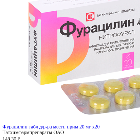
Фурацилин табл д/р-ра местн прим 20 мг x20
Татхимфармпрепараты ОАО
148.30 ₽