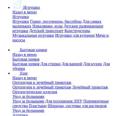
Игрушки
Назад в меню
Игрушки
Игрушки
Горки, песочницы, бассейны
Для самых
маленьких
Неваляшки, юлы
Детские развивающие
игрушки
Детский транспорт
Конструкторы
Музыкальные игрушки
Игрушки для купания
Мячи и
насосы
Бытовая химия
Назад в меню
Бытовая химия
Бытовая химия
Для стирки
Для ванной
Для кухни
Для
уборки
Еще
Назад в меню
Ортопедия и лечебный трикотаж
Ортопедия и лечебный трикотаж
Лечебный трикотаж
Ортопедические изделия
Уход за больными
Уход за больными
Для посещения ЛПУ
Перевязочные
средства
Пластыри
Шприцы, системы для растворов
Уход за больными
Аптечки