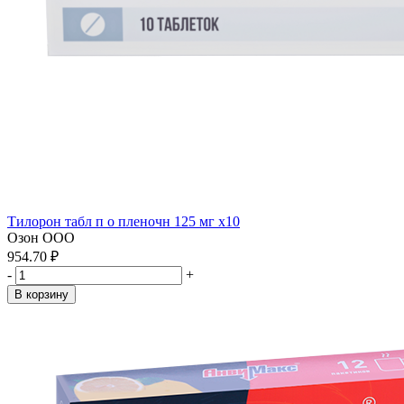
Тилорон табл п о пленочн 125 мг x10
Озон ООО
954.70 ₽
-
+
В корзину