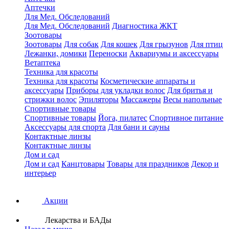
Аптечки
Для Мед. Обследований
Для Мед. Обследований
Диагностика ЖКТ
Зоотовары
Зоотовары
Для собак
Для кошек
Для грызунов
Для птиц
Лежанки, домики
Переноски
Аквариумы и аксессуары
Ветаптека
Техника для красоты
Техника для красоты
Косметические аппараты и
аксессуары
Приборы для укладки волос
Для бритья и
стрижки волос
Эпиляторы
Массажеры
Весы напольные
Спортивные товары
Спортивные товары
Йога, пилатес
Спортивное питание
Аксессуары для спорта
Для бани и сауны
Контактные линзы
Контактные линзы
Дом и сад
Дом и сад
Канцтовары
Товары для праздников
Декор и
интерьер
Акции
Лекарства и БАДы