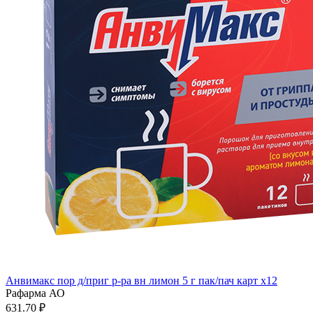
Анвимакс пор д/приг р-ра вн лимон 5 г пак/пач карт x12
Рафарма АО
631.70 ₽