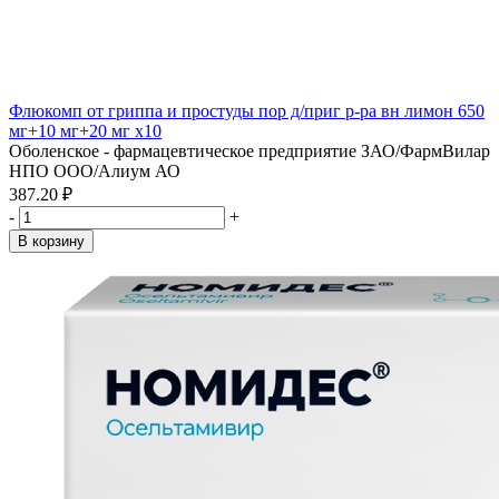
Флюкомп от гриппа и простуды пор д/приг р-ра вн лимон 650
мг+10 мг+20 мг x10
Оболенское - фармацевтическое предприятие ЗАО/ФармВилар
НПО ООО/Алиум АО
387.20 ₽
-
+
В корзину