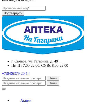
г. Самара, ул. Гагарина, д. 49
Пн-Пт 7:00-22:00, Сб,Вс 8:00-22:00
+7(846)379-20-14
Найти
Найти
Акции