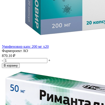
Умифеновир капс 200 мг x20
Фармпроект АО
870.10 ₽
-
+
В корзину