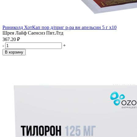
Риниколд ХотКап пор д/приг р-ра вн апельсин 5 г x10
Шрея Лайф Саенсиз Пвт.Лтд
367.20 ₽
-
+
В корзину