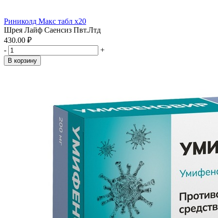
Риниколд Макс табл x20
Шрея Лайф Саенсиз Пвт.Лтд
430.00 ₽
-
+
В корзину