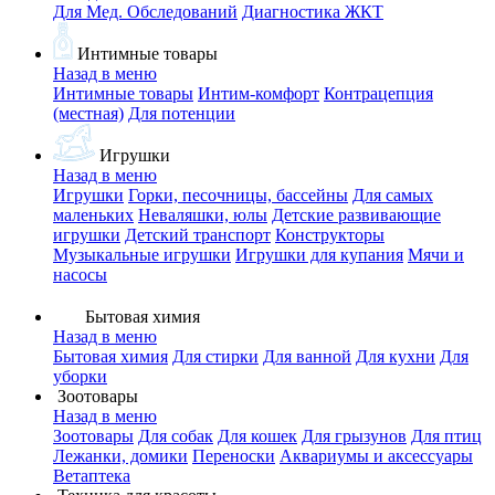
Для Мед. Обследований
Диагностика ЖКТ
Интимные товары
Назад в меню
Интимные товары
Интим-комфорт
Контрацепция
(местная)
Для потенции
Игрушки
Назад в меню
Игрушки
Горки, песочницы, бассейны
Для самых
маленьких
Неваляшки, юлы
Детские развивающие
игрушки
Детский транспорт
Конструкторы
Музыкальные игрушки
Игрушки для купания
Мячи и
насосы
Бытовая химия
Назад в меню
Бытовая химия
Для стирки
Для ванной
Для кухни
Для
уборки
Зоотовары
Назад в меню
Зоотовары
Для собак
Для кошек
Для грызунов
Для птиц
Лежанки, домики
Переноски
Аквариумы и аксессуары
Ветаптека