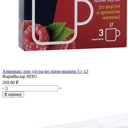
Анвимакс пор д/р-ра вн прим малина 5 г x3
ФармВилар НПО
269.80 ₽
-
+
В корзину