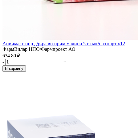
Анвимакс пор д/р-ра вн прим малина 5 г пак/пач карт x12
ФармВилар НПО/Фармпроект АО
634.80 ₽
-
+
В корзину