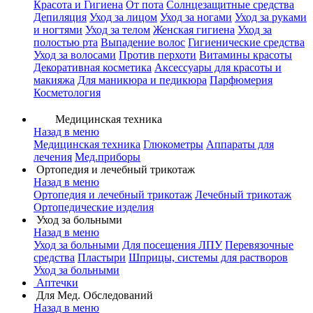
Красота и Гигиена
От пота
Солнцезащитные средства
Депиляция
Уход за лицом
Уход за ногами
Уход за руками
и ногтями
Уход за телом
Женская гигиена
Уход за
полостью рта
Выпадение волос
Гигиенические средства
Уход за волосами
Против перхоти
Витамины красоты
Декоративная косметика
Аксессуары для красоты и
макияжа
Для маникюра и педикюра
Парфюмерия
Косметология
Медицинская техника
Назад в меню
Медицинская техника
Глюкометры
Аппараты для
лечения
Мед.приборы
Ортопедия и лечебный трикотаж
Назад в меню
Ортопедия и лечебный трикотаж
Лечебный трикотаж
Ортопедические изделия
Уход за больными
Назад в меню
Уход за больными
Для посещения ЛПУ
Перевязочные
средства
Пластыри
Шприцы, системы для растворов
Уход за больными
Аптечки
Для Мед. Обследований
Назад в меню