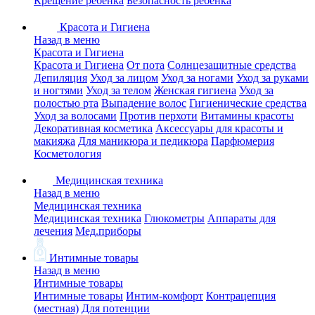
Крещение ребенка
Безопасность ребенка
Красота и Гигиена
Назад в меню
Красота и Гигиена
Красота и Гигиена
От пота
Солнцезащитные средства
Депиляция
Уход за лицом
Уход за ногами
Уход за руками
и ногтями
Уход за телом
Женская гигиена
Уход за
полостью рта
Выпадение волос
Гигиенические средства
Уход за волосами
Против перхоти
Витамины красоты
Декоративная косметика
Аксессуары для красоты и
макияжа
Для маникюра и педикюра
Парфюмерия
Косметология
Медицинская техника
Назад в меню
Медицинская техника
Медицинская техника
Глюкометры
Аппараты для
лечения
Мед.приборы
Интимные товары
Назад в меню
Интимные товары
Интимные товары
Интим-комфорт
Контрацепция
(местная)
Для потенции