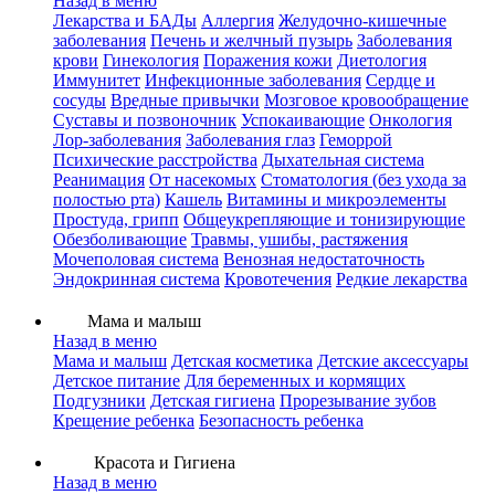
Назад в меню
Лекарства и БАДы
Аллергия
Желудочно-кишечные
заболевания
Печень и желчный пузырь
Заболевания
крови
Гинекология
Поражения кожи
Диетология
Иммунитет
Инфекционные заболевания
Сердце и
сосуды
Вредные привычки
Мозговое кровообращение
Суставы и позвоночник
Успокаивающие
Онкология
Лор-заболевания
Заболевания глаз
Геморрой
Психические расстройства
Дыхательная система
Реанимация
От насекомых
Стоматология (без ухода за
полостью рта)
Кашель
Витамины и микроэлементы
Простуда, грипп
Общеукрепляющие и тонизирующие
Обезболивающие
Травмы, ушибы, растяжения
Мочеполовая система
Венозная недостаточность
Эндокринная система
Кровотечения
Редкие лекарства
Мама и малыш
Назад в меню
Мама и малыш
Детская косметика
Детские аксессуары
Детское питание
Для беременных и кормящих
Подгузники
Детская гигиена
Прорезывание зубов
Крещение ребенка
Безопасность ребенка
Красота и Гигиена
Назад в меню