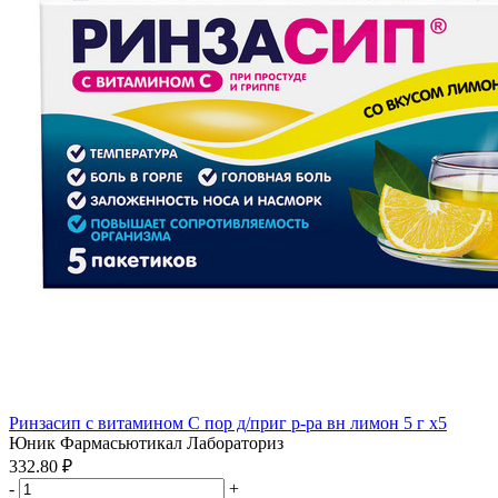
Ринзасип с витамином С пор д/приг р-ра вн лимон 5 г x5
Юник Фармасьютикал Лабораториз
332.80 ₽
-
+