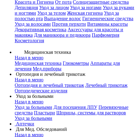
Красота и Гигиена
От пота
Солнцезащитные средства
Депиляция
Уход за лицом
Уход за ногами
Уход за руками
и ногтями
Уход за телом
Женская гигиена
Уход за
полостью рта
Выпадение волос
Гигиенические средства
Уход за волосами
Против перхоти
Витамины красоты
Декоративная косметика
Аксессуары для красоты и
макияжа
Для маникюра и педикюра
Парфюмерия
Косметология
Медицинская техника
Назад в меню
Медицинская техника
Глюкометры
Аппараты для
лечения
Мед.приборы
Ортопедия и лечебный трикотаж
Назад в меню
Ортопедия и лечебный трикотаж
Лечебный трикотаж
Ортопедические изделия
Уход за больными
Назад в меню
Уход за больными
Для посещения ЛПУ
Перевязочные
средства
Пластыри
Шприцы, системы для растворов
Уход за больными
Аптечки
Для Мед. Обследований
Назад в меню