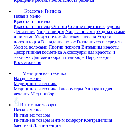
Крещение ребенка
Безопасность ребенка
Красота и Гигиена
Назад в меню
Красота и Гигиена
Красота и Гигиена
От пота
Солнцезащитные средства
Депиляция
Уход за лицом
Уход за ногами
Уход за руками
и ногтями
Уход за телом
Женская гигиена
Уход за
полостью рта
Выпадение волос
Гигиенические средства
Уход за волосами
Против перхоти
Витамины красоты
Декоративная косметика
Аксессуары для красоты и
макияжа
Для маникюра и педикюра
Парфюмерия
Косметология
Медицинская техника
Назад в меню
Медицинская техника
Медицинская техника
Глюкометры
Аппараты для
лечения
Мед.приборы
Интимные товары
Назад в меню
Интимные товары
Интимные товары
Интим-комфорт
Контрацепция
(местная)
Для потенции