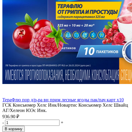
ТераФлю пор д/р-ра вн прим лесные ягоды пак/пач карт x10
ГСК Консьюмер Хелс Инк/Новартис Консьюмер Хелс Швайц
АГ/Хелеон ЮЭс Инк.
936.90 ₽
-
+
В корзину