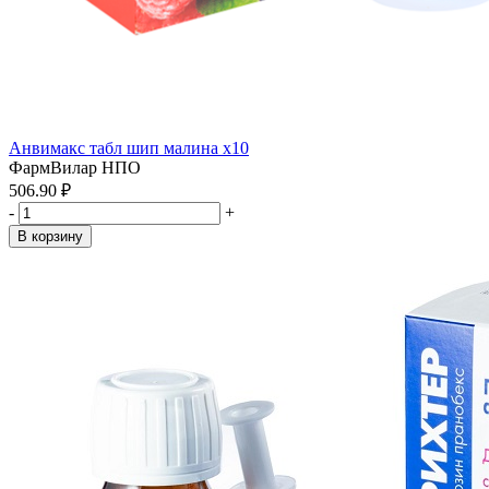
Анвимакс табл шип малина x10
ФармВилар НПО
506.90 ₽
-
+
В корзину