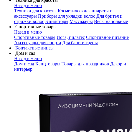
Техника для красоты
Назад в меню
Техника для красоты
Косметические аппараты и
аксессуары
Приборы для укладки волос
Для бритья и
стрижки волос
Эпиляторы
Массажеры
Весы напольные
Спортивные товары
Назад в меню
Спортивные товары
Йога, пилатес
Спортивное питание
Аксессуары для спорта
Для бани и сауны
Контактные линзы
Дом и сад
Назад в меню
Дом и сад
Канцтовары
Товары для праздников
Декор и
интерьер