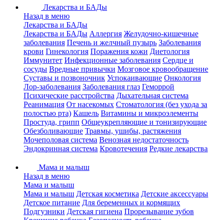
Лекарства и БАДы
Назад в меню
Лекарства и БАДы
Лекарства и БАДы
Аллергия
Желудочно-кишечные
заболевания
Печень и желчный пузырь
Заболевания
крови
Гинекология
Поражения кожи
Диетология
Иммунитет
Инфекционные заболевания
Сердце и
сосуды
Вредные привычки
Мозговое кровообращение
Суставы и позвоночник
Успокаивающие
Онкология
Лор-заболевания
Заболевания глаз
Геморрой
Психические расстройства
Дыхательная система
Реанимация
От насекомых
Стоматология (без ухода за
полостью рта)
Кашель
Витамины и микроэлементы
Простуда, грипп
Общеукрепляющие и тонизирующие
Обезболивающие
Травмы, ушибы, растяжения
Мочеполовая система
Венозная недостаточность
Эндокринная система
Кровотечения
Редкие лекарства
Мама и малыш
Назад в меню
Мама и малыш
Мама и малыш
Детская косметика
Детские аксессуары
Детское питание
Для беременных и кормящих
Подгузники
Детская гигиена
Прорезывание зубов