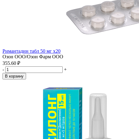
Римантадин табл 50 мг x20
Озон ООО/Озон Фарм ООО
355.60 ₽
-
+
В корзину