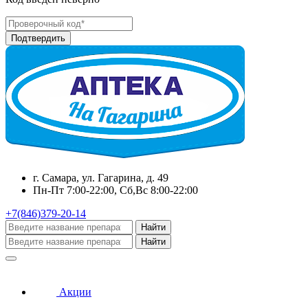
г. Самара, ул. Гагарина, д. 49
Пн-Пт 7:00-22:00, Сб,Вс 8:00-22:00
+7(846)379-20-14
Найти
Найти
Акции