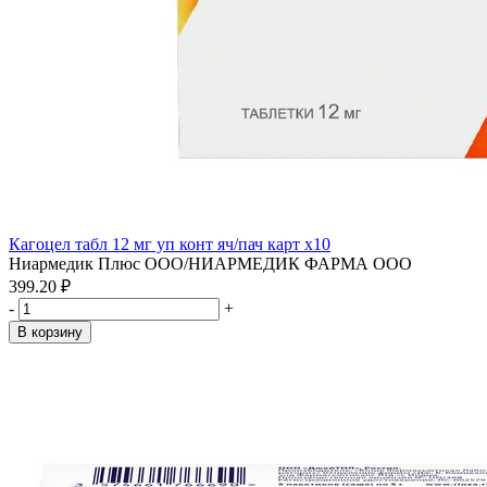
Кагоцел табл 12 мг уп конт яч/пач карт x10
Ниармедик Плюс ООО/НИАРМЕДИК ФАРМА ООО
399.20 ₽
-
+
В корзину