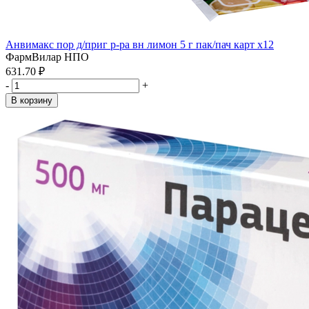
Анвимакс пор д/приг р-ра вн лимон 5 г пак/пач карт x12
ФармВилар НПО
631.70 ₽
-
+
В корзину