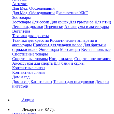
Аптечки
Для Мед. Обследований
Для Мед. Обследований
Диагностика ЖКТ
Зоотовары
Зоотовары
Для собак
Для кошек
Для грызунов
Для птиц
Лежанки, домики
Переноски
Аквариумы и аксессуары
Ветаптека
Техника для красоты
Техника для красоты
Косметические аппараты и
аксессуары
Приборы для укладки волос
Для бритья и
стрижки волос
Эпиляторы
Массажеры
Весы напольные
Спортивные товары
Спортивные товары
Йога, пилатес
Спортивное питание
Аксессуары для спорта
Для бани и сауны
Контактные линзы
Контактные линзы
Дом и сад
Дом и сад
Канцтовары
Товары для праздников
Декор и
интерьер
Акции
Лекарства и БАДы