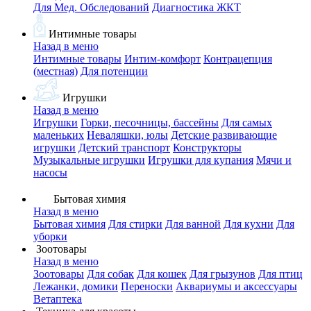
Для Мед. Обследований
Диагностика ЖКТ
Интимные товары
Назад в меню
Интимные товары
Интим-комфорт
Контрацепция
(местная)
Для потенции
Игрушки
Назад в меню
Игрушки
Горки, песочницы, бассейны
Для самых
маленьких
Неваляшки, юлы
Детские развивающие
игрушки
Детский транспорт
Конструкторы
Музыкальные игрушки
Игрушки для купания
Мячи и
насосы
Бытовая химия
Назад в меню
Бытовая химия
Для стирки
Для ванной
Для кухни
Для
уборки
Зоотовары
Назад в меню
Зоотовары
Для собак
Для кошек
Для грызунов
Для птиц
Лежанки, домики
Переноски
Аквариумы и аксессуары
Ветаптека