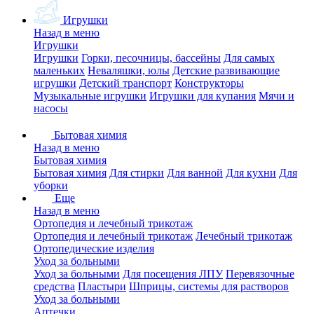
Игрушки
Назад в меню
Игрушки
Игрушки
Горки, песочницы, бассейны
Для самых
маленьких
Неваляшки, юлы
Детские развивающие
игрушки
Детский транспорт
Конструкторы
Музыкальные игрушки
Игрушки для купания
Мячи и
насосы
Бытовая химия
Назад в меню
Бытовая химия
Бытовая химия
Для стирки
Для ванной
Для кухни
Для
уборки
Еще
Назад в меню
Ортопедия и лечебный трикотаж
Ортопедия и лечебный трикотаж
Лечебный трикотаж
Ортопедические изделия
Уход за больными
Уход за больными
Для посещения ЛПУ
Перевязочные
средства
Пластыри
Шприцы, системы для растворов
Уход за больными
Аптечки