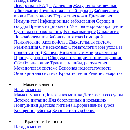
Назад в меню
Лекарства и БАДы
Аллергия
Желудочно-кишечные
заболевания
Печень и желчный пузырь
Заболевания
крови
Гинекология
Поражения кожи
Диетология
Иммунитет
Инфекционные заболевания
Сердце и
сосуды
Вредные привычки
Мозговое кровообращение
Суставы и позвоночник
Успокаивающие
Онкология
Лор-заболевания
Заболевания глаз
Геморрой
Психические расстройства
Дыхательная система
Реанимация
От насекомых
Стоматология (без ухода за
полостью рта)
Кашель
Витамины и микроэлементы
Простуда, грипп
Общеукрепляющие и тонизирующие
Обезболивающие
Травмы, ушибы, растяжения
Мочеполовая система
Венозная недостаточность
Эндокринная система
Кровотечения
Редкие лекарства
Мама и малыш
Назад в меню
Мама и малыш
Детская косметика
Детские аксессуары
Детское питание
Для беременных и кормящих
Подгузники
Детская гигиена
Прорезывание зубов
Крещение ребенка
Безопасность ребенка
Красота и Гигиена
Назад в меню