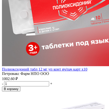
Полиоксидоний табл 12 мг уп конт яч/пач карт x10
Петровакс Фарм НПО ООО
1002.60 ₽
-
+
В корзину