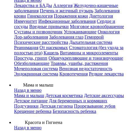
Назад в меню
Лекарства и БАДы
Аллергия
Желудочно-кишечные
заболевания
Печень и желчный пузырь
Заболевания
крови
Гинекология
Поражения кожи
Диетология
Иммунитет
Инфекционные заболевания
Сердце и
сосуды
Вредные привычки
Мозговое кровообращение
Суставы и позвоночник
Успокаивающие
Онкология
Лор-заболевания
Заболевания глаз
Геморрой
Психические расстройства
Дыхательная система
Реанимация
От насекомых
Стоматология (без ухода за
полостью рта)
Кашель
Витамины и микроэлементы
Простуда, грипп
Общеукрепляющие и тонизирующие
Обезболивающие
Травмы, ушибы, растяжения
Мочеполовая система
Венозная недостаточность
Эндокринная система
Кровотечения
Редкие лекарства
Мама и малыш
Назад в меню
Мама и малыш
Детская косметика
Детские аксессуары
Детское питание
Для беременных и кормящих
Подгузники
Детская гигиена
Прорезывание зубов
Крещение ребенка
Безопасность ребенка
Красота и Гигиена
Назад в меню