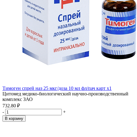
Тимоген спрей наз 25 мкг/доза 10 мл фл/пач карт x1
Цитомед медико-биологический научно-производственный
комплекс ЗАО
732.80 ₽
-
+
В корзину