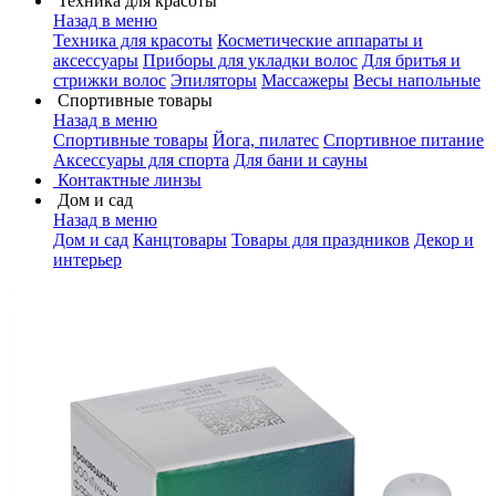
Техника для красоты
Назад в меню
Техника для красоты
Косметические аппараты и
аксессуары
Приборы для укладки волос
Для бритья и
стрижки волос
Эпиляторы
Массажеры
Весы напольные
Спортивные товары
Назад в меню
Спортивные товары
Йога, пилатес
Спортивное питание
Аксессуары для спорта
Для бани и сауны
Контактные линзы
Дом и сад
Назад в меню
Дом и сад
Канцтовары
Товары для праздников
Декор и
интерьер