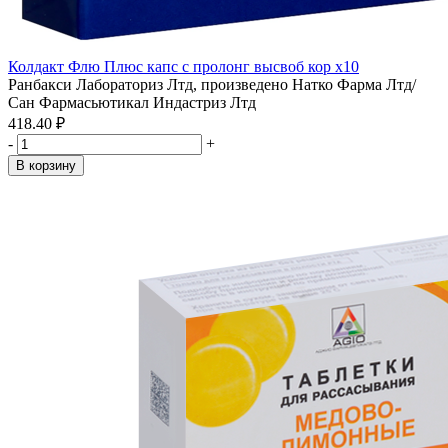
Колдакт Флю Плюс капс с пролонг высвоб кор x10
Ранбакси Лабораториз Лтд, произведено Натко Фарма Лтд/
Сан Фармасьютикал Индастриз Лтд
418.40 ₽
-
+
В корзину