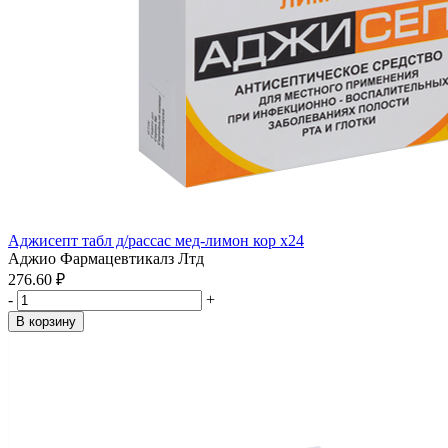
Аджисепт табл д/рассас мед-лимон кор x24
Аджио Фармацевтикалз Лтд
276.60 ₽
-
+
В корзину