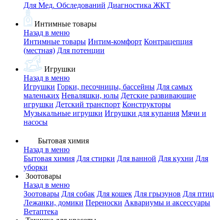
Для Мед. Обследований
Диагностика ЖКТ
Интимные товары
Назад в меню
Интимные товары
Интим-комфорт
Контрацепция
(местная)
Для потенции
Игрушки
Назад в меню
Игрушки
Горки, песочницы, бассейны
Для самых
маленьких
Неваляшки, юлы
Детские развивающие
игрушки
Детский транспорт
Конструкторы
Музыкальные игрушки
Игрушки для купания
Мячи и
насосы
Бытовая химия
Назад в меню
Бытовая химия
Для стирки
Для ванной
Для кухни
Для
уборки
Зоотовары
Назад в меню
Зоотовары
Для собак
Для кошек
Для грызунов
Для птиц
Лежанки, домики
Переноски
Аквариумы и аксессуары
Ветаптека