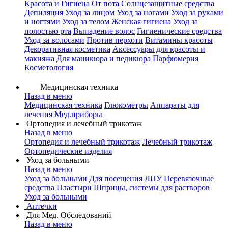
Красота и Гигиена
От пота
Солнцезащитные средства
Депиляция
Уход за лицом
Уход за ногами
Уход за руками
и ногтями
Уход за телом
Женская гигиена
Уход за
полостью рта
Выпадение волос
Гигиенические средства
Уход за волосами
Против перхоти
Витамины красоты
Декоративная косметика
Аксессуары для красоты и
макияжа
Для маникюра и педикюра
Парфюмерия
Косметология
Медицинская техника
Назад в меню
Медицинская техника
Глюкометры
Аппараты для
лечения
Мед.приборы
Ортопедия и лечебный трикотаж
Назад в меню
Ортопедия и лечебный трикотаж
Лечебный трикотаж
Ортопедические изделия
Уход за больными
Назад в меню
Уход за больными
Для посещения ЛПУ
Перевязочные
средства
Пластыри
Шприцы, системы для растворов
Уход за больными
Аптечки
Для Мед. Обследований
Назад в меню