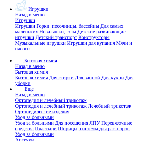
Игрушки
Назад в меню
Игрушки
Игрушки
Горки, песочницы, бассейны
Для самых
маленьких
Неваляшки, юлы
Детские развивающие
игрушки
Детский транспорт
Конструкторы
Музыкальные игрушки
Игрушки для купания
Мячи и
насосы
Бытовая химия
Назад в меню
Бытовая химия
Бытовая химия
Для стирки
Для ванной
Для кухни
Для
уборки
Еще
Назад в меню
Ортопедия и лечебный трикотаж
Ортопедия и лечебный трикотаж
Лечебный трикотаж
Ортопедические изделия
Уход за больными
Уход за больными
Для посещения ЛПУ
Перевязочные
средства
Пластыри
Шприцы, системы для растворов
Уход за больными
Аптечки