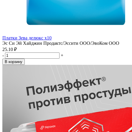
Платки Зева делюкс х10
Эс Си Эй Хайджин Продактс/Эссити ООО/ЭвоКом ООО
25.10 ₽
-
+
В корзину