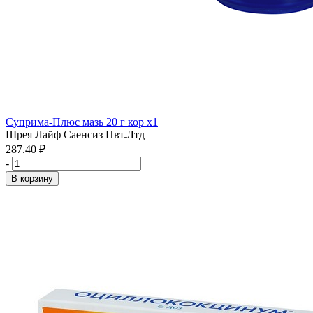
Суприма-Плюс мазь 20 г кор x1
Шрея Лайф Саенсиз Пвт.Лтд
287.40 ₽
-
+
В корзину