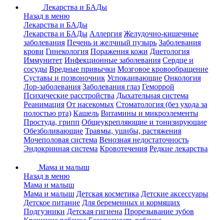
Лекарства и БАДы
Назад в меню
Лекарства и БАДы
Лекарства и БАДы
Аллергия
Желудочно-кишечные
заболевания
Печень и желчный пузырь
Заболевания
крови
Гинекология
Поражения кожи
Диетология
Иммунитет
Инфекционные заболевания
Сердце и
сосуды
Вредные привычки
Мозговое кровообращение
Суставы и позвоночник
Успокаивающие
Онкология
Лор-заболевания
Заболевания глаз
Геморрой
Психические расстройства
Дыхательная система
Реанимация
От насекомых
Стоматология (без ухода за
полостью рта)
Кашель
Витамины и микроэлементы
Простуда, грипп
Общеукрепляющие и тонизирующие
Обезболивающие
Травмы, ушибы, растяжения
Мочеполовая система
Венозная недостаточность
Эндокринная система
Кровотечения
Редкие лекарства
Мама и малыш
Назад в меню
Мама и малыш
Мама и малыш
Детская косметика
Детские аксессуары
Детское питание
Для беременных и кормящих
Подгузники
Детская гигиена
Прорезывание зубов