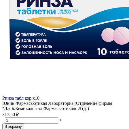
Ринза табл кор x10
Юник Фармасьютикал Лабораториз (Отделение фирмы
''Дж.Б.Кемикалс энд Фармасьютикалс Лтд'')
317.50 ₽
-
+
В корзину