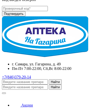
г. Самара, ул. Гагарина, д. 49
Пн-Пт 7:00-22:00, Сб,Вс 8:00-22:00
+7(846)379-20-14
Найти
Найти
Акции