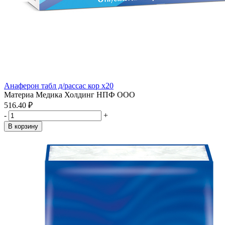
Анаферон табл д/рассас кор x20
Материа Медика Холдинг НПФ ООО
516.40 ₽
-
+
В корзину