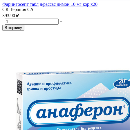
Фарингосепт табл д/рассас лимон 10 мг кор x20
СК Терапия СА
393.90 ₽
-
+
В корзину