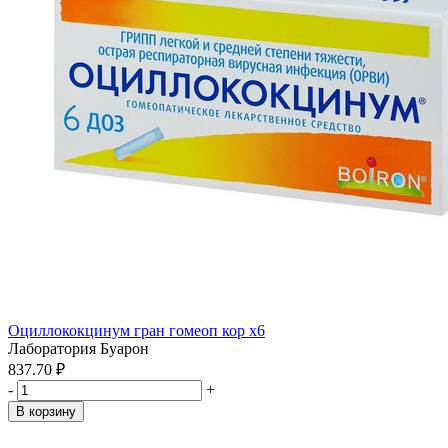
Оциллококцинум гран гомеоп кор x6
Лаборатория Буарон
837.70 ₽
-
+
В корзину