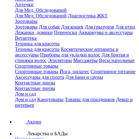
Аптечки
Для Мед. Обследований
Для Мед. Обследований
Диагностика ЖКТ
Зоотовары
Зоотовары
Для собак
Для кошек
Для грызунов
Для птиц
Лежанки, домики
Переноски
Аквариумы и аксессуары
Ветаптека
Техника для красоты
Техника для красоты
Косметические аппараты и
аксессуары
Приборы для укладки волос
Для бритья и
стрижки волос
Эпиляторы
Массажеры
Весы напольные
Спортивные товары
Спортивные товары
Йога, пилатес
Спортивное питание
Аксессуары для спорта
Для бани и сауны
Контактные линзы
Контактные линзы
Дом и сад
Дом и сад
Канцтовары
Товары для праздников
Декор и
интерьер
Акции
Лекарства и БАДы