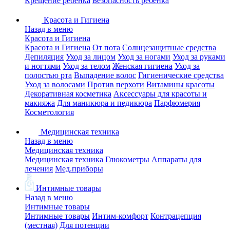
Крещение ребенка
Безопасность ребенка
Красота и Гигиена
Назад в меню
Красота и Гигиена
Красота и Гигиена
От пота
Солнцезащитные средства
Депиляция
Уход за лицом
Уход за ногами
Уход за руками
и ногтями
Уход за телом
Женская гигиена
Уход за
полостью рта
Выпадение волос
Гигиенические средства
Уход за волосами
Против перхоти
Витамины красоты
Декоративная косметика
Аксессуары для красоты и
макияжа
Для маникюра и педикюра
Парфюмерия
Косметология
Медицинская техника
Назад в меню
Медицинская техника
Медицинская техника
Глюкометры
Аппараты для
лечения
Мед.приборы
Интимные товары
Назад в меню
Интимные товары
Интимные товары
Интим-комфорт
Контрацепция
(местная)
Для потенции