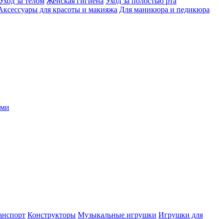
Уход за телом
Женская гигиена
Уход за полостью рта
Аксессуары для красоты и макияжа
Для маникюра и педикюра
ыми
анспорт
Конструкторы
Музыкальные игрушки
Игрушки для