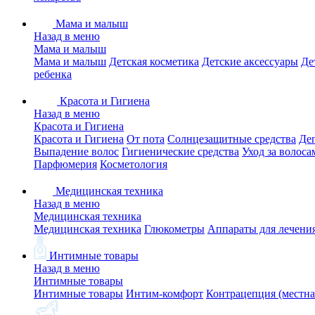
Мама и малыш
Назад в меню
Мама и малыш
Мама и малыш
Детская косметика
Детские аксессуары
Де
ребенка
Красота и Гигиена
Назад в меню
Красота и Гигиена
Красота и Гигиена
От пота
Солнцезащитные средства
Де
Выпадение волос
Гигиенические средства
Уход за волоса
Парфюмерия
Косметология
Медицинская техника
Назад в меню
Медицинская техника
Медицинская техника
Глюкометры
Аппараты для лечени
Интимные товары
Назад в меню
Интимные товары
Интимные товары
Интим-комфорт
Контрацепция (местна