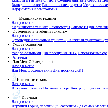
Красота и Гигиена
От пота
Солнцезащитные средства
Де
Выпадение волос
Гигиенические средства
Уход за волоса
Парфюмерия
Косметология
Медицинская техника
Назад в меню
Медицинская техника
Глюкометры
Аппараты для лечени
Ортопедия и лечебный трикотаж
Назад в меню
Ортопедия и лечебный трикотаж
Лечебный трикотаж
Орт
Уход за больными
Назад в меню
Уход за больными
Для посещения ЛПУ
Перевязочные сре
Аптечки
Для Мед. Обследований
Назад в меню
Для Мед. Обследований
Диагностика ЖКТ
Интимные товары
Назад в меню
Интимные товары
Интим-комфорт
Контрацепция (местна
Игрушки
Назад в меню
Игрушки
Горки, песочницы, бассейны
Для самых малень