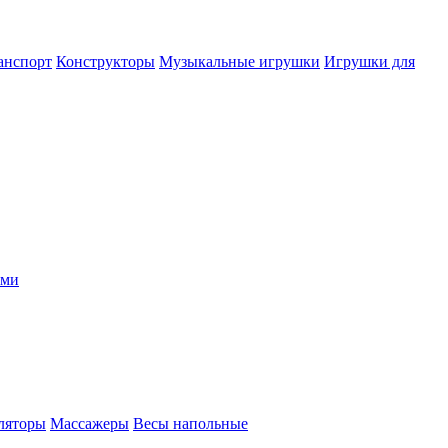
анспорт
Конструкторы
Музыкальные игрушки
Игрушки для
ыми
ляторы
Массажеры
Весы напольные