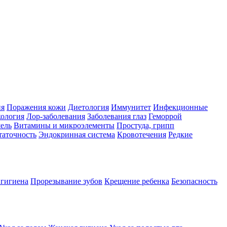
ия
Поражения кожи
Диетология
Иммунитет
Инфекционные
ология
Лор-заболевания
Заболевания глаз
Геморрой
ель
Витамины и микроэлементы
Простуда, грипп
таточность
Эндокринная система
Кровотечения
Редкие
 гигиена
Прорезывание зубов
Крещение ребенка
Безопасность