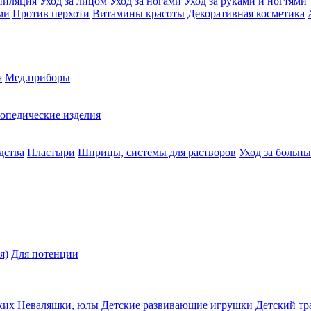
пиляция
Уход за лицом
Уход за ногами
Уход за руками и ногтями
ми
Против перхоти
Витамины красоты
Декоративная косметика
я
Мед.приборы
опедические изделия
дства
Пластыри
Шприцы, системы для растворов
Уход за больн
я)
Для потенции
ких
Неваляшки, юлы
Детские развивающие игрушки
Детский тр