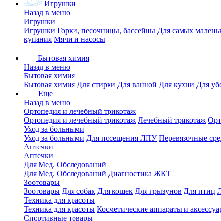
Игрушки
Назад в меню
Игрушки
Игрушки
Горки, песочницы, бассейны
Для самых малень
купания
Мячи и насосы
Бытовая химия
Назад в меню
Бытовая химия
Бытовая химия
Для стирки
Для ванной
Для кухни
Для уб
Еще
Назад в меню
Ортопедия и лечебный трикотаж
Ортопедия и лечебный трикотаж
Лечебный трикотаж
Орт
Уход за больными
Уход за больными
Для посещения ЛПУ
Перевязочные сре
Аптечки
Аптечки
Для Мед. Обследований
Для Мед. Обследований
Диагностика ЖКТ
Зоотовары
Зоотовары
Для собак
Для кошек
Для грызунов
Для птиц
Техника для красоты
Техника для красоты
Косметические аппараты и аксессуа
Спортивные товары