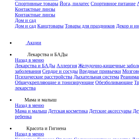
Спортивные товары
Йога, пилатес
Спортивное питание
Контактные линзы
Контактные линзы
Дом и сад
Дом и сад
Канцтовары
Товары для праздников
Декор и и
Акции
Лекарства и БАДы
Назад в меню
Лекарства и БАДы
Аллергия
Желудочно-кишечные забол
заболевания
Сердце и сосуды
Вредные привычки
Мозгов
Психические расстройства
Дыхательная система
Реанима
Общеукрепляющие и тонизирующие
Обезболивающие
Тр
лекарства
Мама и малыш
Назад в меню
Мама и малыш
Детская косметика
Детские аксессуары
Де
ребенка
Красота и Гигиена
Назад в меню