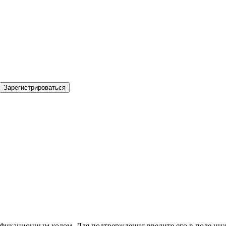
Зарегистрироваться
фикационным кодом. Для подтверждения введите его в поле ниж