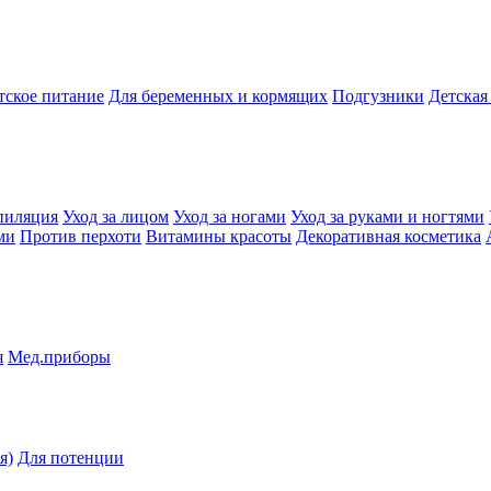
тское питание
Для беременных и кормящих
Подгузники
Детская
пиляция
Уход за лицом
Уход за ногами
Уход за руками и ногтями
ми
Против перхоти
Витамины красоты
Декоративная косметика
я
Мед.приборы
я)
Для потенции