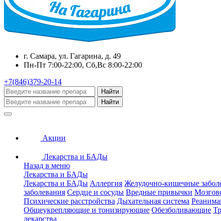
г. Самара, ул. Гагарина, д. 49
Пн-Пт 7:00-22:00, Сб,Вс 8:00-22:00
+7(846)379-20-14
Найти
Найти
Акции
Лекарства и БАДы
Назад в меню
Лекарства и БАДы
Лекарства и БАДы
Аллергия
Желудочно-кишечные забол
заболевания
Сердце и сосуды
Вредные привычки
Мозгов
Психические расстройства
Дыхательная система
Реанима
Общеукрепляющие и тонизирующие
Обезболивающие
Тр
лекарства