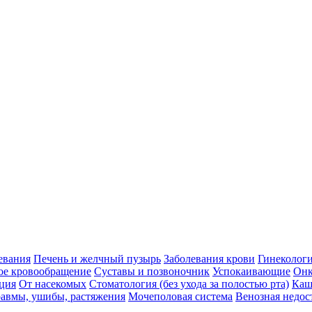
евания
Печень и желчный пузырь
Заболевания крови
Гинеколог
ое кровообращение
Суставы и позвоночник
Успокаивающие
Онк
ция
От насекомых
Стоматология (без ухода за полостью рта)
Каш
авмы, ушибы, растяжения
Мочеполовая система
Венозная недос