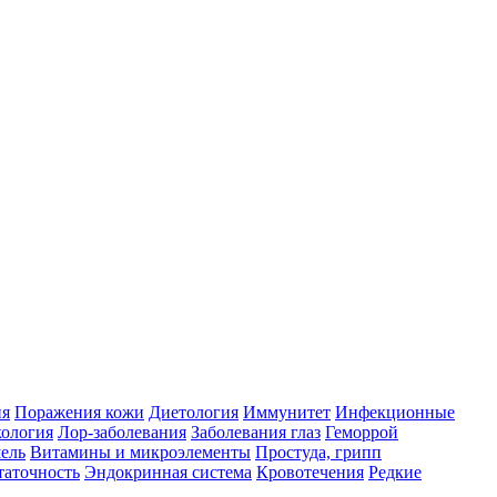
ия
Поражения кожи
Диетология
Иммунитет
Инфекционные
ология
Лор-заболевания
Заболевания глаз
Геморрой
ель
Витамины и микроэлементы
Простуда, грипп
таточность
Эндокринная система
Кровотечения
Редкие