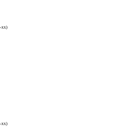
-хх)
-хх)