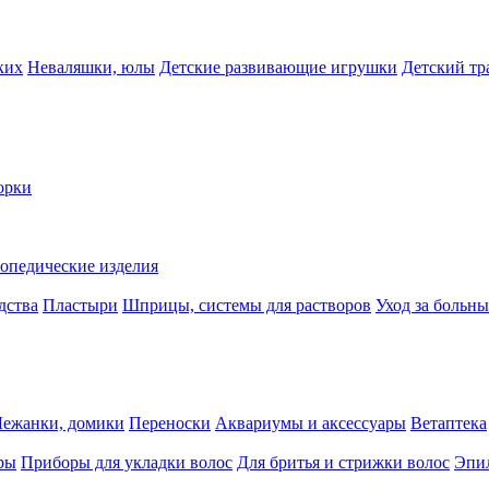
ких
Неваляшки, юлы
Детские развивающие игрушки
Детский тр
орки
опедические изделия
дства
Пластыри
Шприцы, системы для растворов
Уход за больн
Лежанки, домики
Переноски
Аквариумы и аксессуары
Ветаптека
ры
Приборы для укладки волос
Для бритья и стрижки волос
Эпи