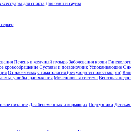
Аксессуары для спорта
Для бани и сауны
нтерьер
евания
Печень и желчный пузырь
Заболевания крови
Гинеколог
ое кровообращение
Суставы и позвоночник
Успокаивающие
Онк
ция
От насекомых
Стоматология (без ухода за полостью рта)
Каш
авмы, ушибы, растяжения
Мочеполовая система
Венозная недос
тское питание
Для беременных и кормящих
Подгузники
Детская