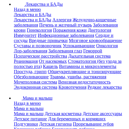
Лекарства и БАДы
Назад в меню
Лекарства и БАДы
Лекарства и БАДы
Аллергия
Желудочно-кишечные
заболевания
Печень и желчный пузырь
Заболевания
крови
Гинекология
Поражения кожи
Диетология
Иммунитет
Инфекционные заболевания
Сердце и
сосуды
Вредные привычки
Мозговое кровообращение
Суставы и позвоночник
Успокаивающие
Онкология
Лор-заболевания
Заболевания глаз
Геморрой
Психические расстройства
Дыхательная система
Реанимация
От насекомых
Стоматология (без ухода за
полостью рта)
Кашель
Витамины и микроэлементы
Простуда, грипп
Общеукрепляющие и тонизирующие
Обезболивающие
Травмы, ушибы, растяжения
Мочеполовая система
Венозная недостаточность
Эндокринная система
Кровотечения
Редкие лекарства
Мама и малыш
Назад в меню
Мама и малыш
Мама и малыш
Детская косметика
Детские аксессуары
Детское питание
Для беременных и кормящих
Подгузники
Детская гигиена
Прорезывание зубов