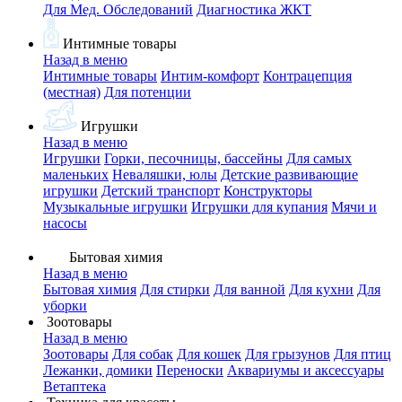
Для Мед. Обследований
Диагностика ЖКТ
Интимные товары
Назад в меню
Интимные товары
Интим-комфорт
Контрацепция
(местная)
Для потенции
Игрушки
Назад в меню
Игрушки
Горки, песочницы, бассейны
Для самых
маленьких
Неваляшки, юлы
Детские развивающие
игрушки
Детский транспорт
Конструкторы
Музыкальные игрушки
Игрушки для купания
Мячи и
насосы
Бытовая химия
Назад в меню
Бытовая химия
Для стирки
Для ванной
Для кухни
Для
уборки
Зоотовары
Назад в меню
Зоотовары
Для собак
Для кошек
Для грызунов
Для птиц
Лежанки, домики
Переноски
Аквариумы и аксессуары
Ветаптека