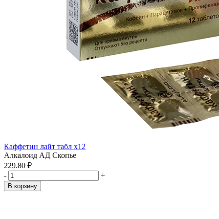
Каффетин лайт табл x12
Алкалоид АД Скопье
229.80 ₽
-
+
В корзину