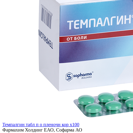
Темпалгин табл п о пленочн кор x100
Фармахим Холдинг ЕАО, Софарма АО