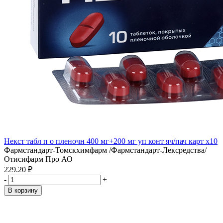
Некст табл п о пленочн 400 мг+200 мг уп конт яч/пач карт x10
Фармстандарт-Томскхимфарм /Фармстандарт-Лексредства/
Отисифарм Про АО
229.20 ₽
-
+
В корзину