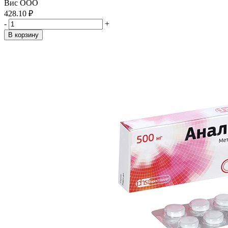
Вис ООО
428.10 ₽
-
+
В корзину