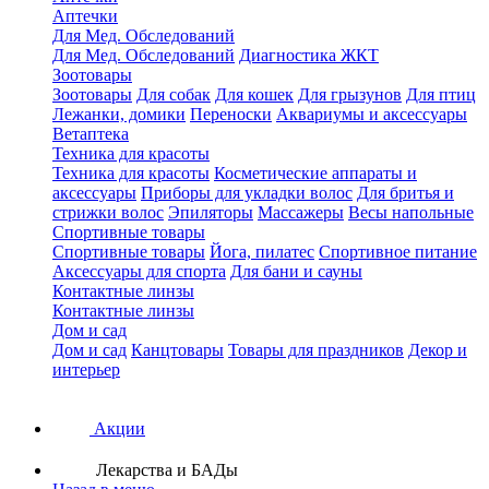
Аптечки
Для Мед. Обследований
Для Мед. Обследований
Диагностика ЖКТ
Зоотовары
Зоотовары
Для собак
Для кошек
Для грызунов
Для птиц
Лежанки, домики
Переноски
Аквариумы и аксессуары
Ветаптека
Техника для красоты
Техника для красоты
Косметические аппараты и
аксессуары
Приборы для укладки волос
Для бритья и
стрижки волос
Эпиляторы
Массажеры
Весы напольные
Спортивные товары
Спортивные товары
Йога, пилатес
Спортивное питание
Аксессуары для спорта
Для бани и сауны
Контактные линзы
Контактные линзы
Дом и сад
Дом и сад
Канцтовары
Товары для праздников
Декор и
интерьер
Акции
Лекарства и БАДы