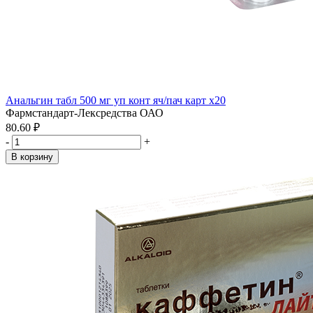
Анальгин табл 500 мг уп конт яч/пач карт x20
Фармстандарт-Лексредства ОАО
80.60 ₽
-
+
В корзину