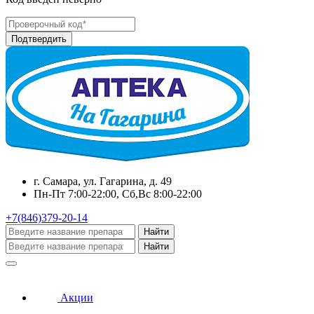
г. Самара, ул. Гагарина, д. 49
Пн-Пт 7:00-22:00, Сб,Вс 8:00-22:00
+7(846)379-20-14
Найти
Найти
Акции