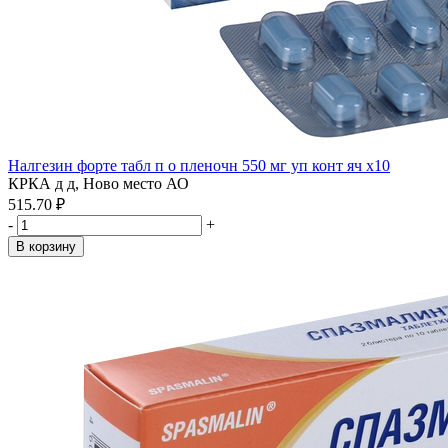
Налгезин форте табл п о пленочн 550 мг уп конт яч x10
КРКА д д, Ново место АО
515.70 ₽
-
+
В корзину