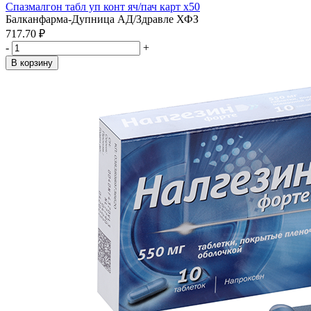
Спазмалгон табл уп конт яч/пач карт x50
Балканфарма-Дупница АД/Здравле ХФЗ
717.70 ₽
-
+
В корзину