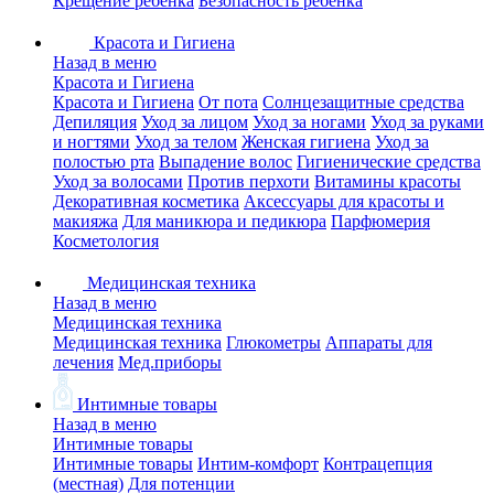
Крещение ребенка
Безопасность ребенка
Красота и Гигиена
Назад в меню
Красота и Гигиена
Красота и Гигиена
От пота
Солнцезащитные средства
Депиляция
Уход за лицом
Уход за ногами
Уход за руками
и ногтями
Уход за телом
Женская гигиена
Уход за
полостью рта
Выпадение волос
Гигиенические средства
Уход за волосами
Против перхоти
Витамины красоты
Декоративная косметика
Аксессуары для красоты и
макияжа
Для маникюра и педикюра
Парфюмерия
Косметология
Медицинская техника
Назад в меню
Медицинская техника
Медицинская техника
Глюкометры
Аппараты для
лечения
Мед.приборы
Интимные товары
Назад в меню
Интимные товары
Интимные товары
Интим-комфорт
Контрацепция
(местная)
Для потенции