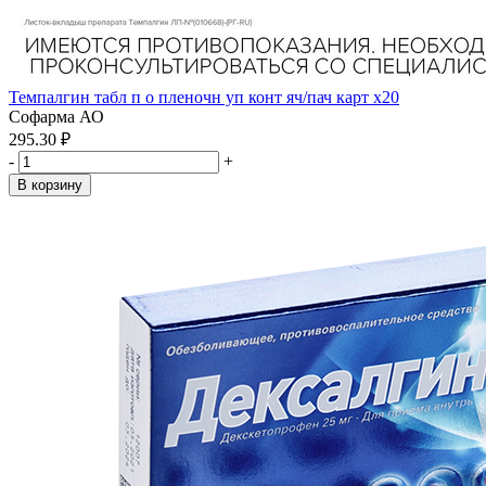
Темпалгин табл п о пленочн уп конт яч/пач карт x20
Софарма АО
295.30 ₽
-
+
В корзину