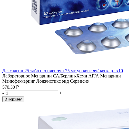
Дексалгин 25 табл п о пленочн 25 мг уп конт яч/пач карт x10
Лабораториос Менарини СА/Берлин-Хеми АГ/А Менарини
Мэнюфекчеринг Лоджистикс энд Сервисиз
570.30 ₽
-
+
В корзину