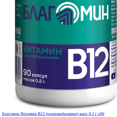
Благомин Витамин В12 (цианокобаламин) капс 0,2 г x90