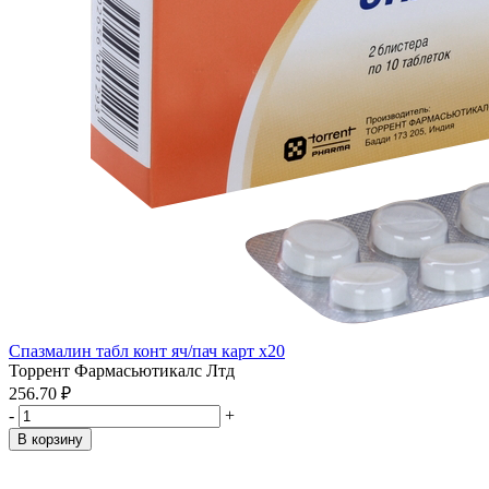
Спазмалин табл конт яч/пач карт x20
Торрент Фармасьютикалс Лтд
256.70 ₽
-
+
В корзину