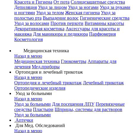
Красота и Гигиена
От пота
Солнцезащитные средства
Депиляция
Уход за лицом
Уход за ногами
Уход за руками
и ногтями
Уход за телом
Женская гигиена
Уход за
полостью рта
Выпадение волос
Гигиенические средства
Уход за волосами
Против перхоти
Витамины красоты
Декоративная косметика
Аксессуары для красоты и
макияжа
Для маникюра и педикюра
Парфюмерия
Косметология
Медицинская техника
Назад в меню
Медицинская техника
Глюкометры
Аппараты для
лечения
Мед.приборы
Ортопедия и лечебный трикотаж
Назад в меню
Ортопедия и лечебный трикотаж
Лечебный трикотаж
Ортопедические изделия
Уход за больными
Назад в меню
Уход за больными
Для посещения ЛПУ
Перевязочные
средства
Пластыри
Шприцы, системы для растворов
Уход за больными
Аптечки
Для Мед. Обследований
Назад в меню