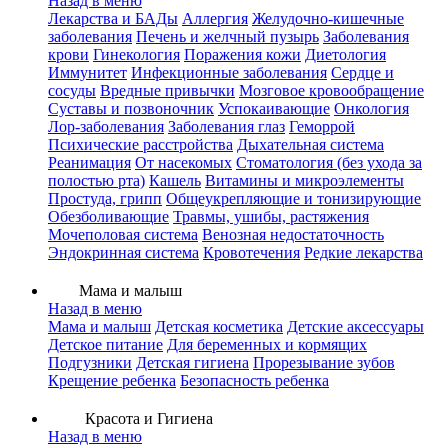
Назад в меню
Лекарства и БАДы
Аллергия
Желудочно-кишечные
заболевания
Печень и желчный пузырь
Заболевания
крови
Гинекология
Поражения кожи
Диетология
Иммунитет
Инфекционные заболевания
Сердце и
сосуды
Вредные привычки
Мозговое кровообращение
Суставы и позвоночник
Успокаивающие
Онкология
Лор-заболевания
Заболевания глаз
Геморрой
Психические расстройства
Дыхательная система
Реанимация
От насекомых
Стоматология (без ухода за
полостью рта)
Кашель
Витамины и микроэлементы
Простуда, грипп
Общеукрепляющие и тонизирующие
Обезболивающие
Травмы, ушибы, растяжения
Мочеполовая система
Венозная недостаточность
Эндокринная система
Кровотечения
Редкие лекарства
Мама и малыш
Назад в меню
Мама и малыш
Детская косметика
Детские аксессуары
Детское питание
Для беременных и кормящих
Подгузники
Детская гигиена
Прорезывание зубов
Крещение ребенка
Безопасность ребенка
Красота и Гигиена
Назад в меню