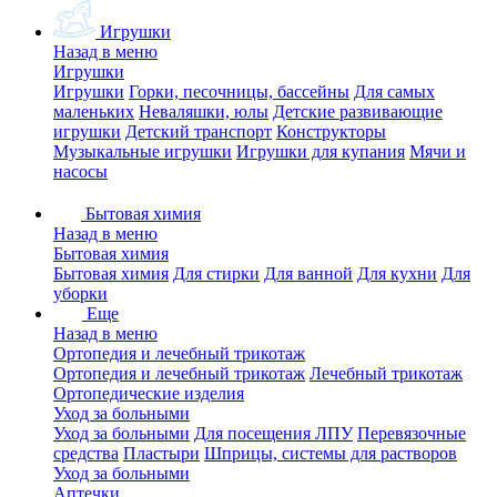
Игрушки
Назад в меню
Игрушки
Игрушки
Горки, песочницы, бассейны
Для самых
маленьких
Неваляшки, юлы
Детские развивающие
игрушки
Детский транспорт
Конструкторы
Музыкальные игрушки
Игрушки для купания
Мячи и
насосы
Бытовая химия
Назад в меню
Бытовая химия
Бытовая химия
Для стирки
Для ванной
Для кухни
Для
уборки
Еще
Назад в меню
Ортопедия и лечебный трикотаж
Ортопедия и лечебный трикотаж
Лечебный трикотаж
Ортопедические изделия
Уход за больными
Уход за больными
Для посещения ЛПУ
Перевязочные
средства
Пластыри
Шприцы, системы для растворов
Уход за больными
Аптечки