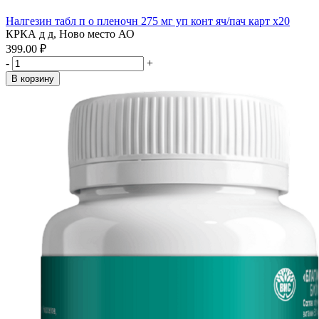
Налгезин табл п о пленочн 275 мг уп конт яч/пач карт x20
КРКА д д, Ново место АО
399.00 ₽
-
+
В корзину