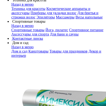
Техника для красоты
Назад в меню
Техника для красоты
Косметические аппараты и
аксессуары
Приборы для укладки волос
Для бритья и
стрижки волос
Эпиляторы
Массажеры
Весы напольные
Спортивные товары
Назад в меню
Спортивные товары
Йога, пилатес
Спортивное питание
Аксессуары для спорта
Для бани и сауны
Контактные линзы
Дом и сад
Назад в меню
Дом и сад
Канцтовары
Товары для праздников
Декор и
интерьер