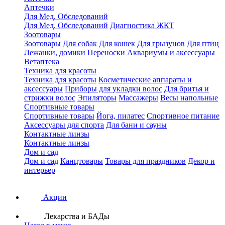
Аптечки
Для Мед. Обследований
Для Мед. Обследований
Диагностика ЖКТ
Зоотовары
Зоотовары
Для собак
Для кошек
Для грызунов
Для птиц
Лежанки, домики
Переноски
Аквариумы и аксессуары
Ветаптека
Техника для красоты
Техника для красоты
Косметические аппараты и
аксессуары
Приборы для укладки волос
Для бритья и
стрижки волос
Эпиляторы
Массажеры
Весы напольные
Спортивные товары
Спортивные товары
Йога, пилатес
Спортивное питание
Аксессуары для спорта
Для бани и сауны
Контактные линзы
Контактные линзы
Дом и сад
Дом и сад
Канцтовары
Товары для праздников
Декор и
интерьер
Акции
Лекарства и БАДы