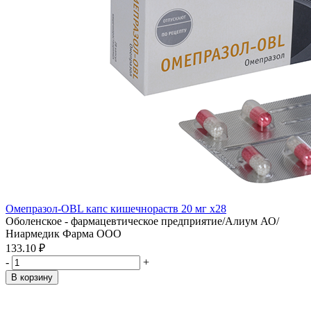
Омепразол-OBL капс кишечнораств 20 мг x28
Оболенское - фармацевтическое предприятие/Алиум АО/
Ниармедик Фарма ООО
133.10 ₽
-
+
В корзину