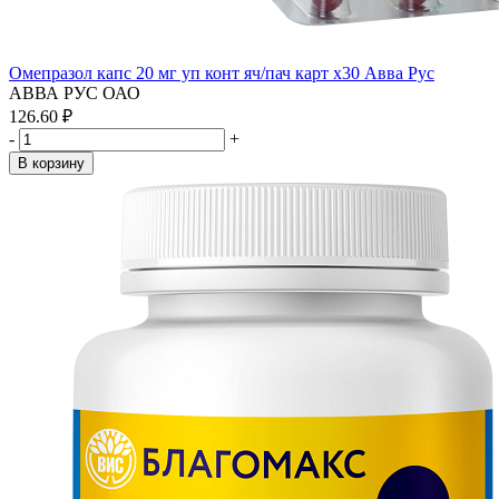
Омепразол капс 20 мг уп конт яч/пач карт x30 Авва Рус
АВВА РУС ОАО
126.60 ₽
-
+
В корзину