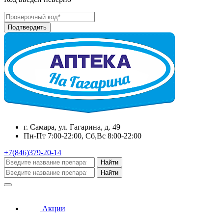
г. Самара, ул. Гагарина, д. 49
Пн-Пт 7:00-22:00, Сб,Вс 8:00-22:00
+7(846)379-20-14
Найти
Найти
Акции