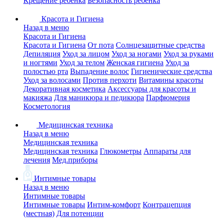
Крещение ребенка
Безопасность ребенка
Красота и Гигиена
Назад в меню
Красота и Гигиена
Красота и Гигиена
От пота
Солнцезащитные средства
Депиляция
Уход за лицом
Уход за ногами
Уход за руками
и ногтями
Уход за телом
Женская гигиена
Уход за
полостью рта
Выпадение волос
Гигиенические средства
Уход за волосами
Против перхоти
Витамины красоты
Декоративная косметика
Аксессуары для красоты и
макияжа
Для маникюра и педикюра
Парфюмерия
Косметология
Медицинская техника
Назад в меню
Медицинская техника
Медицинская техника
Глюкометры
Аппараты для
лечения
Мед.приборы
Интимные товары
Назад в меню
Интимные товары
Интимные товары
Интим-комфорт
Контрацепция
(местная)
Для потенции