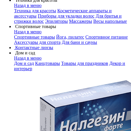
Техника для красоты
Назад в меню
Техника для красоты
Косметические аппараты и
аксессуары
Приборы для укладки волос
Для бритья и
стрижки волос
Эпиляторы
Массажеры
Весы напольные
Спортивные товары
Назад в меню
Спортивные товары
Йога, пилатес
Спортивное питание
Аксессуары для спорта
Для бани и сауны
Контактные линзы
Дом и сад
Назад в меню
Дом и сад
Канцтовары
Товары для праздников
Декор и
интерьер