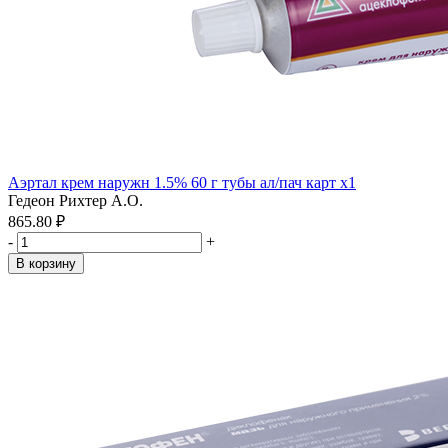
Аэртал крем наружн 1.5% 60 г тубы ал/пач карт x1
Гедеон Рихтер А.О.
865.80 ₽
-
+
В корзину