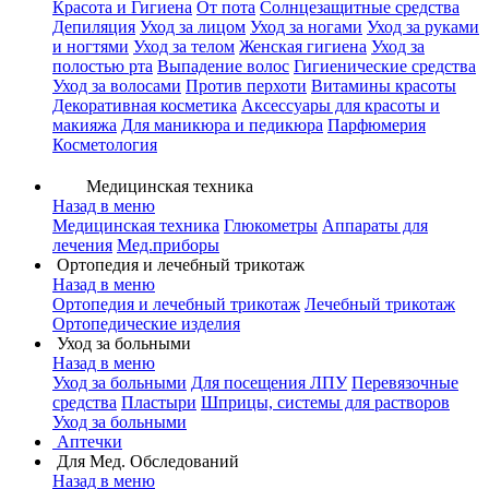
Красота и Гигиена
От пота
Солнцезащитные средства
Депиляция
Уход за лицом
Уход за ногами
Уход за руками
и ногтями
Уход за телом
Женская гигиена
Уход за
полостью рта
Выпадение волос
Гигиенические средства
Уход за волосами
Против перхоти
Витамины красоты
Декоративная косметика
Аксессуары для красоты и
макияжа
Для маникюра и педикюра
Парфюмерия
Косметология
Медицинская техника
Назад в меню
Медицинская техника
Глюкометры
Аппараты для
лечения
Мед.приборы
Ортопедия и лечебный трикотаж
Назад в меню
Ортопедия и лечебный трикотаж
Лечебный трикотаж
Ортопедические изделия
Уход за больными
Назад в меню
Уход за больными
Для посещения ЛПУ
Перевязочные
средства
Пластыри
Шприцы, системы для растворов
Уход за больными
Аптечки
Для Мед. Обследований
Назад в меню