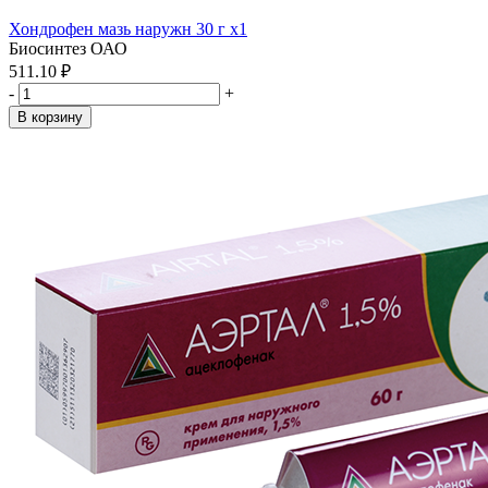
Хондрофен мазь наружн 30 г x1
Биосинтез ОАО
511.10 ₽
-
+
В корзину