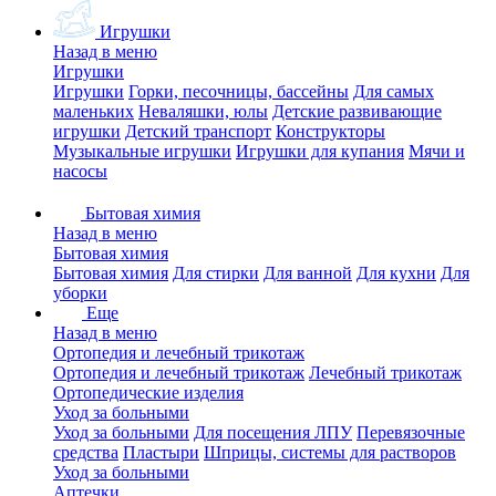
Игрушки
Назад в меню
Игрушки
Игрушки
Горки, песочницы, бассейны
Для самых
маленьких
Неваляшки, юлы
Детские развивающие
игрушки
Детский транспорт
Конструкторы
Музыкальные игрушки
Игрушки для купания
Мячи и
насосы
Бытовая химия
Назад в меню
Бытовая химия
Бытовая химия
Для стирки
Для ванной
Для кухни
Для
уборки
Еще
Назад в меню
Ортопедия и лечебный трикотаж
Ортопедия и лечебный трикотаж
Лечебный трикотаж
Ортопедические изделия
Уход за больными
Уход за больными
Для посещения ЛПУ
Перевязочные
средства
Пластыри
Шприцы, системы для растворов
Уход за больными
Аптечки