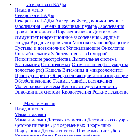
Лекарства и БАДы
Назад в меню
Лекарства и БАДы
Лекарства и БАДы
Аллергия
Желудочно-кишечные
заболевания
Печень и желчный пузырь
Заболевания
крови
Гинекология
Поражения кожи
Диетология
Иммунитет
Инфекционные заболевания
Сердце и
сосуды
Вредные привычки
Мозговое кровообращение
Суставы и позвоночник
Успокаивающие
Онкология
Лор-заболевания
Заболевания глаз
Геморрой
Психические расстройства
Дыхательная система
Реанимация
От насекомых
Стоматология (без ухода за
полостью рта)
Кашель
Витамины и микроэлементы
Простуда, грипп
Общеукрепляющие и тонизирующие
Обезболивающие
Травмы, ушибы, растяжения
Мочеполовая система
Венозная недостаточность
Эндокринная система
Кровотечения
Редкие лекарства
Мама и малыш
Назад в меню
Мама и малыш
Мама и малыш
Детская косметика
Детские аксессуары
Детское питание
Для беременных и кормящих
Подгузники
Детская гигиена
Прорезывание зубов