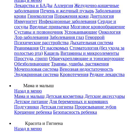
Назад в меню
Лекарства и БАДы
Аллергия
Желудочно-кишечные
заболевания
Печень и желчный пузырь
Заболевания
крови
Гинекология
Поражения кожи
Диетология
Иммунитет
Инфекционные заболевания
Сердце и
сосуды
Вредные привычки
Мозговое кровообращение
Суставы и позвоночник
Успокаивающие
Онкология
Лор-заболевания
Заболевания глаз
Геморрой
Психические расстройства
Дыхательная система
Реанимация
От насекомых
Стоматология (без ухода за
полостью рта)
Кашель
Витамины и микроэлементы
Простуда, грипп
Общеукрепляющие и тонизирующие
Обезболивающие
Травмы, ушибы, растяжения
Мочеполовая система
Венозная недостаточность
Эндокринная система
Кровотечения
Редкие лекарства
Мама и малыш
Назад в меню
Мама и малыш
Детская косметика
Детские аксессуары
Детское питание
Для беременных и кормящих
Подгузники
Детская гигиена
Прорезывание зубов
Крещение ребенка
Безопасность ребенка
Красота и Гигиена
Назад в меню