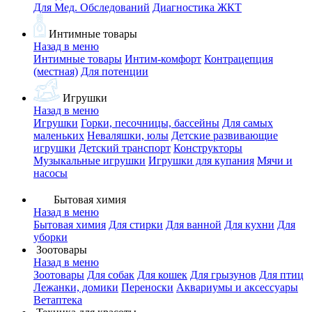
Для Мед. Обследований
Диагностика ЖКТ
Интимные товары
Назад в меню
Интимные товары
Интим-комфорт
Контрацепция
(местная)
Для потенции
Игрушки
Назад в меню
Игрушки
Горки, песочницы, бассейны
Для самых
маленьких
Неваляшки, юлы
Детские развивающие
игрушки
Детский транспорт
Конструкторы
Музыкальные игрушки
Игрушки для купания
Мячи и
насосы
Бытовая химия
Назад в меню
Бытовая химия
Для стирки
Для ванной
Для кухни
Для
уборки
Зоотовары
Назад в меню
Зоотовары
Для собак
Для кошек
Для грызунов
Для птиц
Лежанки, домики
Переноски
Аквариумы и аксессуары
Ветаптека