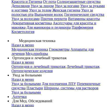
Красота и Гигиена
От пота
Солнцезащитные средства
Депиляция
Уход за лицом
Уход за ногами
Уход за руками
и ногтями
Уход за телом
Женская гигиена
Уход за
полостью рта
Выпадение волос
Гигиенические средства
Уход за волосами
Против перхоти
Витамины красоты
Декоративная косметика
Аксессуары для красоты и
макияжа
Для маникюра и педикюра
Парфюмерия
Косметология
Медицинская техника
Назад в меню
Медицинская техника
Глюкометры
Аппараты для
лечения
Мед.приборы
Ортопедия и лечебный трикотаж
Назад в меню
Ортопедия и лечебный трикотаж
Лечебный трикотаж
Ортопедические изделия
Уход за больными
Назад в меню
Уход за больными
Для посещения ЛПУ
Перевязочные
средства
Пластыри
Шприцы, системы для растворов
Уход за больными
Аптечки
Для Мед. Обследований
Назад в меню