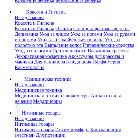
Крещение ребенка
Безопасность ребенка
Красота и Гигиена
Назад в меню
Красота и Гигиена
Красота и Гигиена
От пота
Солнцезащитные средства
Депиляция
Уход за лицом
Уход за ногами
Уход за руками
и ногтями
Уход за телом
Женская гигиена
Уход за
полостью рта
Выпадение волос
Гигиенические средства
Уход за волосами
Против перхоти
Витамины красоты
Декоративная косметика
Аксессуары для красоты и
макияжа
Для маникюра и педикюра
Парфюмерия
Косметология
Медицинская техника
Назад в меню
Медицинская техника
Медицинская техника
Глюкометры
Аппараты для
лечения
Мед.приборы
Интимные товары
Назад в меню
Интимные товары
Интимные товары
Интим-комфорт
Контрацепция
(местная)
Для потенции