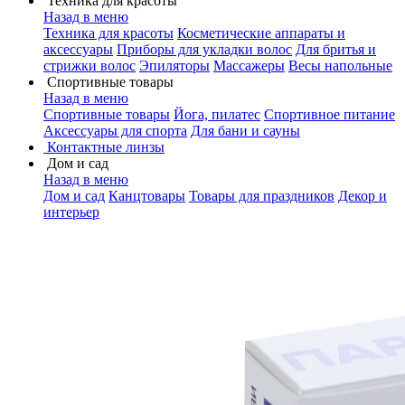
Техника для красоты
Назад в меню
Техника для красоты
Косметические аппараты и
аксессуары
Приборы для укладки волос
Для бритья и
стрижки волос
Эпиляторы
Массажеры
Весы напольные
Спортивные товары
Назад в меню
Спортивные товары
Йога, пилатес
Спортивное питание
Аксессуары для спорта
Для бани и сауны
Контактные линзы
Дом и сад
Назад в меню
Дом и сад
Канцтовары
Товары для праздников
Декор и
интерьер