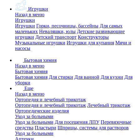
Игрушки
Назад в меню
Игрушки
Игрушки
Горки, песочницы, бассейны
Для самых
маленьких
Неваляшки, юлы
Детские развивающие
игрушки
Детский транспорт
Конструкторы
Музыкальные игрушки
Игрушки для купания
Мячи и
насосы
Бытовая химия
Назад в меню
Бытовая химия
Бытовая химия
Для стирки
Для ванной
Для кухни
Для
уборки
Еще
Назад в меню
Ортопедия и лечебный трикотаж
Ортопедия и лечебный трикотаж
Лечебный трикотаж
Ортопедические изделия
Уход за больными
Уход за больными
Для посещения ЛПУ
Перевязочные
средства
Пластыри
Шприцы, системы для растворов
Уход за больными
Аптечки