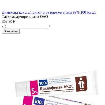
Димексид конц д/пригот р-ра наружн прим 99% 100 мл x1
Татхимфармпрепараты ОАО
363.80 ₽
-
+
В корзину