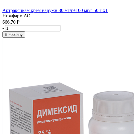
Артраксикам крем наружн 30 мг/г+100 мг/г 50 г x1
Нижфарм АО
666.70 ₽
-
+
В корзину