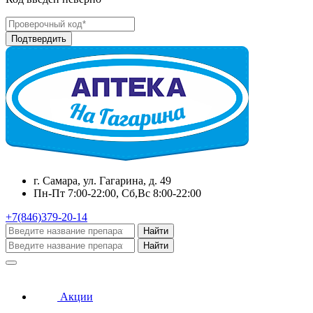
г. Самара, ул. Гагарина, д. 49
Пн-Пт 7:00-22:00, Сб,Вс 8:00-22:00
+7(846)379-20-14
Найти
Найти
Акции