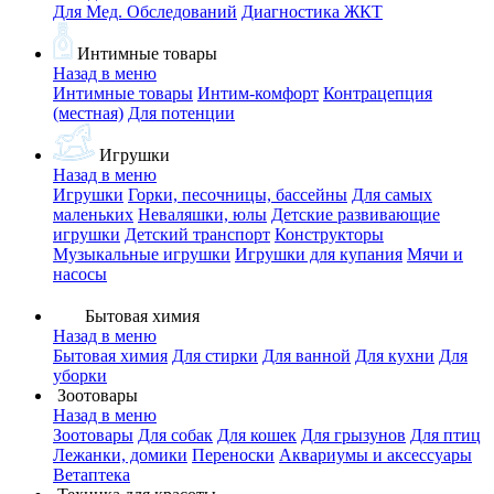
Для Мед. Обследований
Диагностика ЖКТ
Интимные товары
Назад в меню
Интимные товары
Интим-комфорт
Контрацепция
(местная)
Для потенции
Игрушки
Назад в меню
Игрушки
Горки, песочницы, бассейны
Для самых
маленьких
Неваляшки, юлы
Детские развивающие
игрушки
Детский транспорт
Конструкторы
Музыкальные игрушки
Игрушки для купания
Мячи и
насосы
Бытовая химия
Назад в меню
Бытовая химия
Для стирки
Для ванной
Для кухни
Для
уборки
Зоотовары
Назад в меню
Зоотовары
Для собак
Для кошек
Для грызунов
Для птиц
Лежанки, домики
Переноски
Аквариумы и аксессуары
Ветаптека