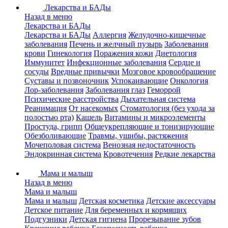
Лекарства и БАДы
Назад в меню
Лекарства и БАДы
Лекарства и БАДы
Аллергия
Желудочно-кишечные
заболевания
Печень и желчный пузырь
Заболевания
крови
Гинекология
Поражения кожи
Диетология
Иммунитет
Инфекционные заболевания
Сердце и
сосуды
Вредные привычки
Мозговое кровообращение
Суставы и позвоночник
Успокаивающие
Онкология
Лор-заболевания
Заболевания глаз
Геморрой
Психические расстройства
Дыхательная система
Реанимация
От насекомых
Стоматология (без ухода за
полостью рта)
Кашель
Витамины и микроэлементы
Простуда, грипп
Общеукрепляющие и тонизирующие
Обезболивающие
Травмы, ушибы, растяжения
Мочеполовая система
Венозная недостаточность
Эндокринная система
Кровотечения
Редкие лекарства
Мама и малыш
Назад в меню
Мама и малыш
Мама и малыш
Детская косметика
Детские аксессуары
Детское питание
Для беременных и кормящих
Подгузники
Детская гигиена
Прорезывание зубов