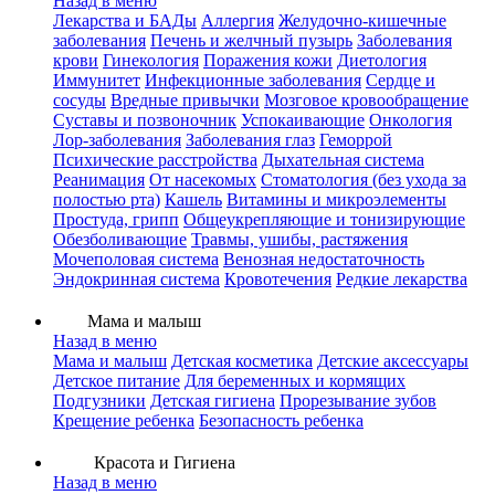
Назад в меню
Лекарства и БАДы
Аллергия
Желудочно-кишечные
заболевания
Печень и желчный пузырь
Заболевания
крови
Гинекология
Поражения кожи
Диетология
Иммунитет
Инфекционные заболевания
Сердце и
сосуды
Вредные привычки
Мозговое кровообращение
Суставы и позвоночник
Успокаивающие
Онкология
Лор-заболевания
Заболевания глаз
Геморрой
Психические расстройства
Дыхательная система
Реанимация
От насекомых
Стоматология (без ухода за
полостью рта)
Кашель
Витамины и микроэлементы
Простуда, грипп
Общеукрепляющие и тонизирующие
Обезболивающие
Травмы, ушибы, растяжения
Мочеполовая система
Венозная недостаточность
Эндокринная система
Кровотечения
Редкие лекарства
Мама и малыш
Назад в меню
Мама и малыш
Детская косметика
Детские аксессуары
Детское питание
Для беременных и кормящих
Подгузники
Детская гигиена
Прорезывание зубов
Крещение ребенка
Безопасность ребенка
Красота и Гигиена
Назад в меню