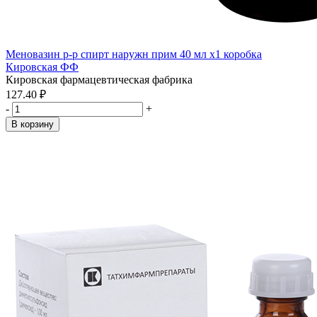
Меновазин р-р спирт наружн прим 40 мл x1 коробка
Кировская ФФ
Кировская фармацевтическая фабрика
127.40 ₽
-
+
В корзину