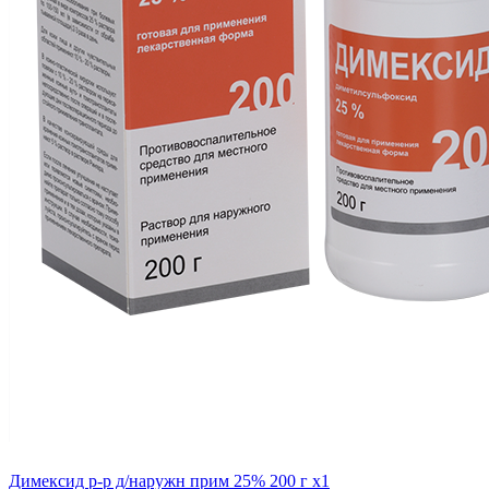
Димексид р-р д/наружн прим 25% 200 г x1