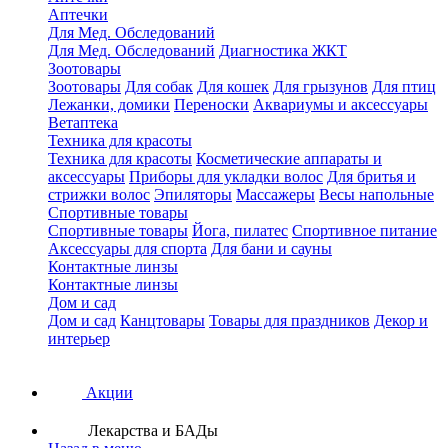
Аптечки
Для Мед. Обследований
Для Мед. Обследований
Диагностика ЖКТ
Зоотовары
Зоотовары
Для собак
Для кошек
Для грызунов
Для птиц
Лежанки, домики
Переноски
Аквариумы и аксессуары
Ветаптека
Техника для красоты
Техника для красоты
Косметические аппараты и
аксессуары
Приборы для укладки волос
Для бритья и
стрижки волос
Эпиляторы
Массажеры
Весы напольные
Спортивные товары
Спортивные товары
Йога, пилатес
Спортивное питание
Аксессуары для спорта
Для бани и сауны
Контактные линзы
Контактные линзы
Дом и сад
Дом и сад
Канцтовары
Товары для праздников
Декор и
интерьер
Акции
Лекарства и БАДы