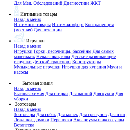
Для Мед. Обследований
Диагностика ЖКТ
Интимные товары
Назад в меню
Интимные товары
Интим-комфорт
Контрацепция
(местная)
Для потенции
Игрушки
Назад в меню
Игрушки
Горки, песочницы, бассейны
Для самых
маленьких
Неваляшки, юлы
Детские развивающие
игрушки
Детский транспорт
Конструкторы
Музыкальные игрушки
Игрушки для купания
Мячи и
насосы
Бытовая химия
Назад в меню
Бытовая химия
Для стирки
Для ванной
Для кухни
Для
уборки
Зоотовары
Назад в меню
Зоотовары
Для собак
Для кошек
Для грызунов
Для птиц
Лежанки, домики
Переноски
Аквариумы и аксессуары
Ветаптека