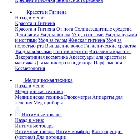
Крещение ребенка
Безопасность ребенка
Красота и Гигиена
Назад в меню
Красота и Гигиена
Красота и Гигиена
От пота
Солнцезащитные средства
Депиляция
Уход за лицом
Уход за ногами
Уход за руками
и ногтями
Уход за телом
Женская гигиена
Уход за
полостью рта
Выпадение волос
Гигиенические средства
Уход за волосами
Против перхоти
Витамины красоты
Декоративная косметика
Аксессуары для красоты и
макияжа
Для маникюра и педикюра
Парфюмерия
Косметология
Медицинская техника
Назад в меню
Медицинская техника
Медицинская техника
Глюкометры
Аппараты для
лечения
Мед.приборы
Интимные товары
Назад в меню
Интимные товары
Интимные товары
Интим-комфорт
Контрацепция
(местная)
Для потенции