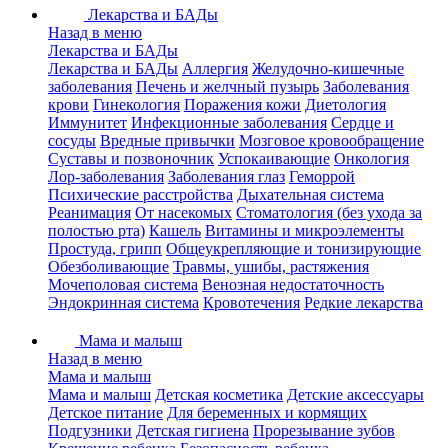
Лекарства и БАДы
Назад в меню
Лекарства и БАДы
Лекарства и БАДы
Аллергия
Желудочно-кишечные
заболевания
Печень и желчный пузырь
Заболевания
крови
Гинекология
Поражения кожи
Диетология
Иммунитет
Инфекционные заболевания
Сердце и
сосуды
Вредные привычки
Мозговое кровообращение
Суставы и позвоночник
Успокаивающие
Онкология
Лор-заболевания
Заболевания глаз
Геморрой
Психические расстройства
Дыхательная система
Реанимация
От насекомых
Стоматология (без ухода за
полостью рта)
Кашель
Витамины и микроэлементы
Простуда, грипп
Общеукрепляющие и тонизирующие
Обезболивающие
Травмы, ушибы, растяжения
Мочеполовая система
Венозная недостаточность
Эндокринная система
Кровотечения
Редкие лекарства
Мама и малыш
Назад в меню
Мама и малыш
Мама и малыш
Детская косметика
Детские аксессуары
Детское питание
Для беременных и кормящих
Подгузники
Детская гигиена
Прорезывание зубов