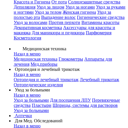
Красота и Гигиена
От пота
Солнцезащитные средства
Депиляция
Уход за лицом
Уход за ногами
Уход за руками
и ногтями
Уход за телом
Женская гигиена
Уход за
полостью рта
Выпадение волос
Гигиенические средства
Уход за волосами
Против перхоти
Витамины красоты
Декоративная косметика
Аксессуары для красоты и
макияжа
Для маникюра и педикюра
Парфюмерия
Косметология
Медицинская техника
Назад в меню
Медицинская техника
Глюкометры
Аппараты для
лечения
Мед.приборы
Ортопедия и лечебный трикотаж
Назад в меню
Ортопедия и лечебный трикотаж
Лечебный трикотаж
Ортопедические изделия
Уход за больными
Назад в меню
Уход за больными
Для посещения ЛПУ
Перевязочные
средства
Пластыри
Шприцы, системы для растворов
Уход за больными
Аптечки
Для Мед. Обследований
Назад в меню