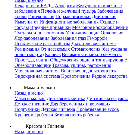
Назад в меню
Лекарства и БАДы
Аллергия
Желудочно-кишечные
заболевания
Печень и желчный пузырь
Заболевания
крови
Гинекология
Поражения кожи
Диетология
Иммунитет
Инфекционные заболевания
Сердце и
сосуды
Вредные привычки
Мозговое кровообращение
Суставы и позвоночник
Успокаивающие
Онкология
Лор-заболевания
Заболевания глаз
Геморрой
Психические расстройства
Дыхательная система
Реанимация
От насекомых
Стоматология (без ухода за
полостью рта)
Кашель
Витамины и микроэлементы
Простуда, грипп
Общеукрепляющие и тонизирующие
Обезболивающие
Травмы, ушибы, растяжения
Мочеполовая система
Венозная недостаточность
Эндокринная система
Кровотечения
Редкие лекарства
Мама и малыш
Назад в меню
Мама и малыш
Детская косметика
Детские аксессуары
Детское питание
Для беременных и кормящих
Подгузники
Детская гигиена
Прорезывание зубов
Крещение ребенка
Безопасность ребенка
Красота и Гигиена
Назад в меню