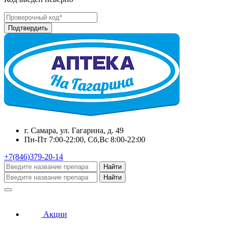
г. Самара, ул. Гагарина, д. 49
Пн-Пт 7:00-22:00, Сб,Вс 8:00-22:00
+7(846)379-20-14
Найти
Найти
Акции