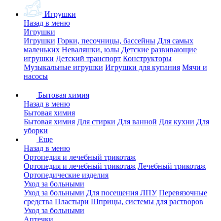
Игрушки
Назад в меню
Игрушки
Игрушки
Горки, песочницы, бассейны
Для самых
маленьких
Неваляшки, юлы
Детские развивающие
игрушки
Детский транспорт
Конструкторы
Музыкальные игрушки
Игрушки для купания
Мячи и
насосы
Бытовая химия
Назад в меню
Бытовая химия
Бытовая химия
Для стирки
Для ванной
Для кухни
Для
уборки
Еще
Назад в меню
Ортопедия и лечебный трикотаж
Ортопедия и лечебный трикотаж
Лечебный трикотаж
Ортопедические изделия
Уход за больными
Уход за больными
Для посещения ЛПУ
Перевязочные
средства
Пластыри
Шприцы, системы для растворов
Уход за больными
Аптечки