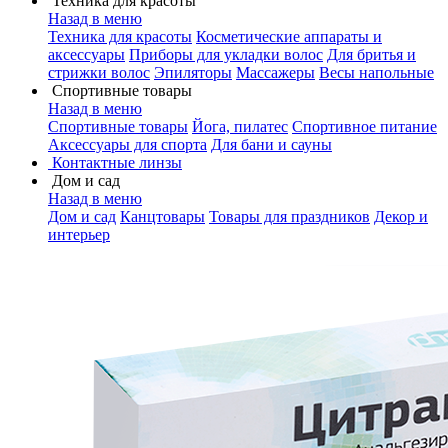
Техника для красоты
Назад в меню
Техника для красоты
Косметические аппараты и
аксессуары
Приборы для укладки волос
Для бритья и
стрижки волос
Эпиляторы
Массажеры
Весы напольные
Спортивные товары
Назад в меню
Спортивные товары
Йога, пилатес
Спортивное питание
Аксессуары для спорта
Для бани и сауны
Контактные линзы
Дом и сад
Назад в меню
Дом и сад
Канцтовары
Товары для праздников
Декор и
интерьер