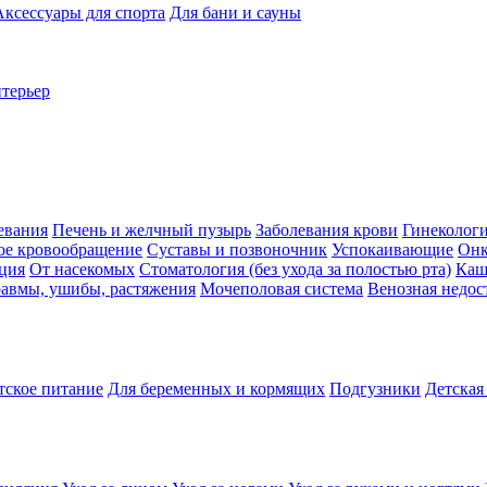
Аксессуары для спорта
Для бани и сауны
нтерьер
евания
Печень и желчный пузырь
Заболевания крови
Гинеколог
ое кровообращение
Суставы и позвоночник
Успокаивающие
Онк
ция
От насекомых
Стоматология (без ухода за полостью рта)
Каш
авмы, ушибы, растяжения
Мочеполовая система
Венозная недос
тское питание
Для беременных и кормящих
Подгузники
Детская