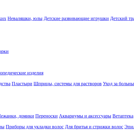
ких
Неваляшки, юлы
Детские развивающие игрушки
Детский тр
орки
опедические изделия
дства
Пластыри
Шприцы, системы для растворов
Уход за больн
Лежанки, домики
Переноски
Аквариумы и аксессуары
Ветаптека
ры
Приборы для укладки волос
Для бритья и стрижки волос
Эпи