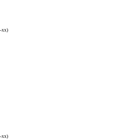
-хх)
-хх)