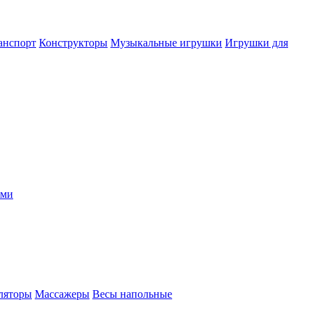
анспорт
Конструкторы
Музыкальные игрушки
Игрушки для
ыми
ляторы
Массажеры
Весы напольные