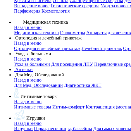
Красота и Гигиена
От пота
Солнцезащитные средства
Де
Выпадение волос
Гигиенические средства
Уход за волоса
Парфюмерия
Косметология
Медицинская техника
Назад в меню
Медицинская техника
Глюкометры
Аппараты для лечени
Ортопедия и лечебный трикотаж
Назад в меню
Ортопедия и лечебный трикотаж
Лечебный трикотаж
Орт
Уход за больными
Назад в меню
Уход за больными
Для посещения ЛПУ
Перевязочные сре
Аптечки
Для Мед. Обследований
Назад в меню
Для Мед. Обследований
Диагностика ЖКТ
Интимные товары
Назад в меню
Интимные товары
Интим-комфорт
Контрацепция (местна
Игрушки
Назад в меню
Игрушки
Горки, песочницы, бассейны
Для самых малень