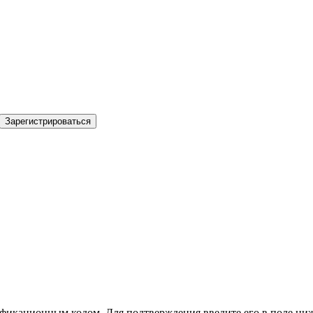
Зарегистрироваться
фикационным кодом. Для подтверждения введите его в поле ниж