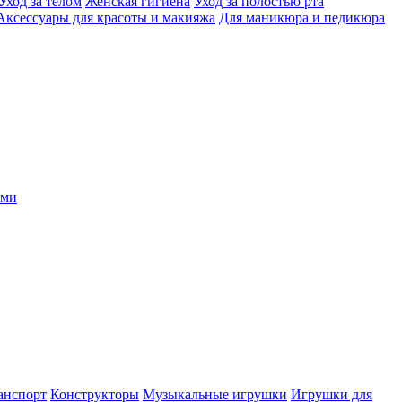
Уход за телом
Женская гигиена
Уход за полостью рта
Аксессуары для красоты и макияжа
Для маникюра и педикюра
ыми
анспорт
Конструкторы
Музыкальные игрушки
Игрушки для