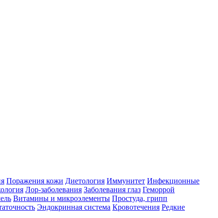
ия
Поражения кожи
Диетология
Иммунитет
Инфекционные
ология
Лор-заболевания
Заболевания глаз
Геморрой
ель
Витамины и микроэлементы
Простуда, грипп
таточность
Эндокринная система
Кровотечения
Редкие