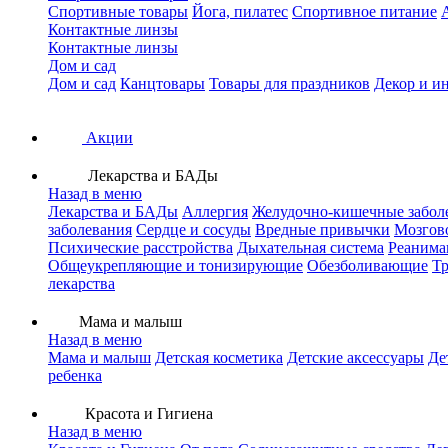
Спортивные товары
Йога, пилатес
Спортивное питание
Контактные линзы
Контактные линзы
Дом и сад
Дом и сад
Канцтовары
Товары для праздников
Декор и и
Акции
Лекарства и БАДы
Назад в меню
Лекарства и БАДы
Аллергия
Желудочно-кишечные забол
заболевания
Сердце и сосуды
Вредные привычки
Мозгов
Психические расстройства
Дыхательная система
Реанима
Общеукрепляющие и тонизирующие
Обезболивающие
Тр
лекарства
Мама и малыш
Назад в меню
Мама и малыш
Детская косметика
Детские аксессуары
Де
ребенка
Красота и Гигиена
Назад в меню