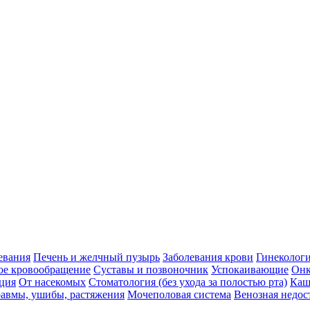
евания
Печень и желчный пузырь
Заболевания крови
Гинеколог
ое кровообращение
Суставы и позвоночник
Успокаивающие
Онк
ция
От насекомых
Стоматология (без ухода за полостью рта)
Каш
авмы, ушибы, растяжения
Мочеполовая система
Венозная недос