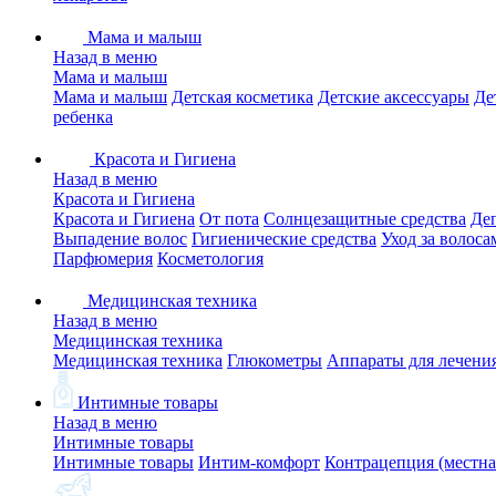
Мама и малыш
Назад в меню
Мама и малыш
Мама и малыш
Детская косметика
Детские аксессуары
Де
ребенка
Красота и Гигиена
Назад в меню
Красота и Гигиена
Красота и Гигиена
От пота
Солнцезащитные средства
Де
Выпадение волос
Гигиенические средства
Уход за волоса
Парфюмерия
Косметология
Медицинская техника
Назад в меню
Медицинская техника
Медицинская техника
Глюкометры
Аппараты для лечени
Интимные товары
Назад в меню
Интимные товары
Интимные товары
Интим-комфорт
Контрацепция (местна