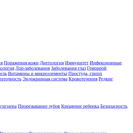
ия
Поражения кожи
Диетология
Иммунитет
Инфекционные
ология
Лор-заболевания
Заболевания глаз
Геморрой
ель
Витамины и микроэлементы
Простуда, грипп
таточность
Эндокринная система
Кровотечения
Редкие
 гигиена
Прорезывание зубов
Крещение ребенка
Безопасность