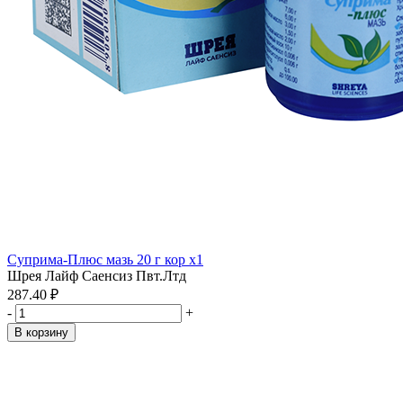
Суприма-Плюс мазь 20 г кор x1
Шрея Лайф Саенсиз Пвт.Лтд
287.40 ₽
-
+
В корзину