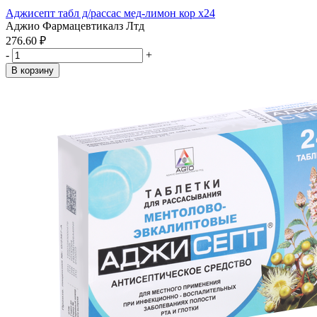
Аджисепт табл д/рассас мед-лимон кор x24
Аджио Фармацевтикалз Лтд
276.60 ₽
-
+
В корзину