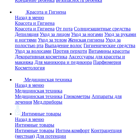
Крещение ребенка
Безопасность ребенка
Красота и Гигиена
Назад в меню
Красота и Гигиена
Красота и Гигиена
От пота
Солнцезащитные средства
Депиляция
Уход за лицом
Уход за ногами
Уход за руками
и ногтями
Уход за телом
Женская гигиена
Уход за
полостью рта
Выпадение волос
Гигиенические средства
Уход за волосами
Против перхоти
Витамины красоты
Декоративная косметика
Аксессуары для красоты и
макияжа
Для маникюра и педикюра
Парфюмерия
Косметология
Медицинская техника
Назад в меню
Медицинская техника
Медицинская техника
Глюкометры
Аппараты для
лечения
Мед.приборы
Интимные товары
Назад в меню
Интимные товары
Интимные товары
Интим-комфорт
Контрацепция
(местная)
Для потенции