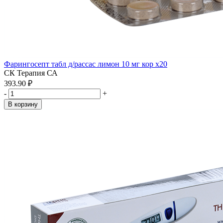
Фарингосепт табл д/рассас лимон 10 мг кор x20
СК Терапия СА
393.90 ₽
-
+
В корзину