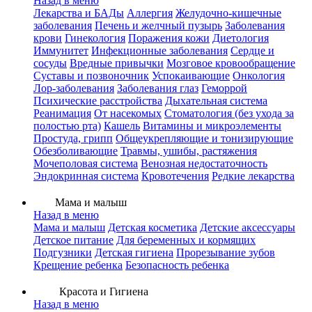
Назад в меню
Лекарства и БАДы
Аллергия
Желудочно-кишечные
заболевания
Печень и желчный пузырь
Заболевания
крови
Гинекология
Поражения кожи
Диетология
Иммунитет
Инфекционные заболевания
Сердце и
сосуды
Вредные привычки
Мозговое кровообращение
Суставы и позвоночник
Успокаивающие
Онкология
Лор-заболевания
Заболевания глаз
Геморрой
Психические расстройства
Дыхательная система
Реанимация
От насекомых
Стоматология (без ухода за
полостью рта)
Кашель
Витамины и микроэлементы
Простуда, грипп
Общеукрепляющие и тонизирующие
Обезболивающие
Травмы, ушибы, растяжения
Мочеполовая система
Венозная недостаточность
Эндокринная система
Кровотечения
Редкие лекарства
Мама и малыш
Назад в меню
Мама и малыш
Детская косметика
Детские аксессуары
Детское питание
Для беременных и кормящих
Подгузники
Детская гигиена
Прорезывание зубов
Крещение ребенка
Безопасность ребенка
Красота и Гигиена
Назад в меню