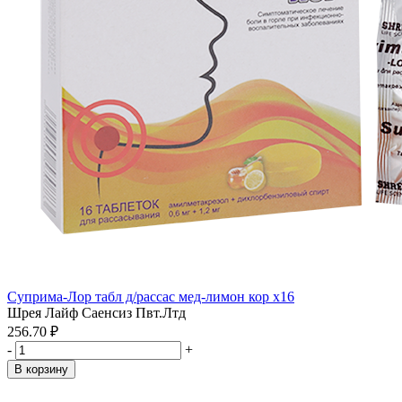
Суприма-Лор табл д/рассас мед-лимон кор x16
Шрея Лайф Саенсиз Пвт.Лтд
256.70 ₽
-
+
В корзину