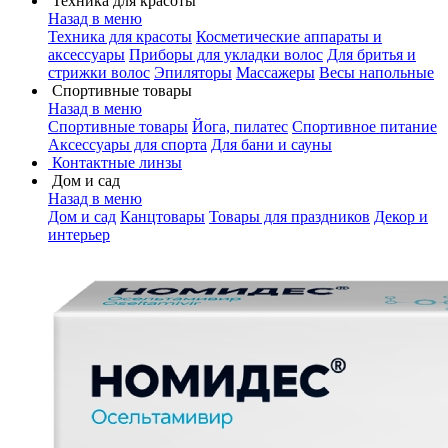
Техника для красоты
Назад в меню
Техника для красоты
Косметические аппараты и
аксессуары
Приборы для укладки волос
Для бритья и
стрижки волос
Эпиляторы
Массажеры
Весы напольные
Спортивные товары
Назад в меню
Спортивные товары
Йога, пилатес
Спортивное питание
Аксессуары для спорта
Для бани и сауны
Контактные линзы
Дом и сад
Назад в меню
Дом и сад
Канцтовары
Товары для праздников
Декор и
интерьер