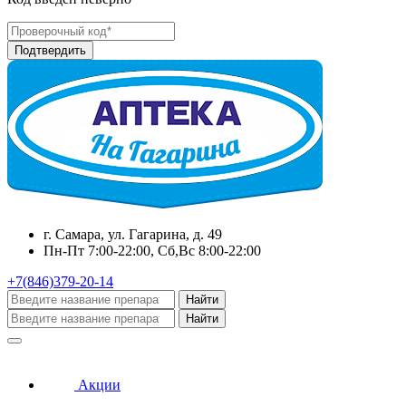
г. Самара, ул. Гагарина, д. 49
Пн-Пт 7:00-22:00, Сб,Вс 8:00-22:00
+7(846)379-20-14
Найти
Найти
Акции