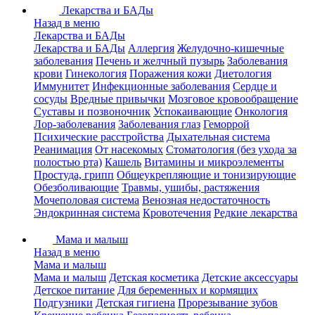
Лекарства и БАДы
Назад в меню
Лекарства и БАДы
Лекарства и БАДы
Аллергия
Желудочно-кишечные
заболевания
Печень и желчный пузырь
Заболевания
крови
Гинекология
Поражения кожи
Диетология
Иммунитет
Инфекционные заболевания
Сердце и
сосуды
Вредные привычки
Мозговое кровообращение
Суставы и позвоночник
Успокаивающие
Онкология
Лор-заболевания
Заболевания глаз
Геморрой
Психические расстройства
Дыхательная система
Реанимация
От насекомых
Стоматология (без ухода за
полостью рта)
Кашель
Витамины и микроэлементы
Простуда, грипп
Общеукрепляющие и тонизирующие
Обезболивающие
Травмы, ушибы, растяжения
Мочеполовая система
Венозная недостаточность
Эндокринная система
Кровотечения
Редкие лекарства
Мама и малыш
Назад в меню
Мама и малыш
Мама и малыш
Детская косметика
Детские аксессуары
Детское питание
Для беременных и кормящих
Подгузники
Детская гигиена
Прорезывание зубов