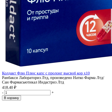
Колдакт Флю Плюс капс с пролонг высвоб кор x10
Ранбакси Лабораториз Лтд, произведено Натко Фарма Лтд/
Сан Фармасьютикал Индастриз Лтд
418.40 ₽
-
+
В корзину