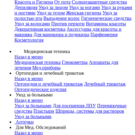
Красота и Гигиена
От пота
Солнцезащитные средства
Депиляция
Уход за лицом
Уход за ногами
Уход за руками
и ногтями
Уход за телом
Женская гигиена
Уход за
полостью рта
Выпадение волос
Гигиенические средства
Уход за волосами
Против перхоти
Витамины красоты
Декоративная косметика
Аксессуары для красоты и
макияжа
Для маникюра и педикюра
Парфюмерия
Косметология
Медицинская техника
Назад в меню
Медицинская техника
Глюкометры
Аппараты для
лечения
Мед.приборы
Ортопедия и лечебный трикотаж
Назад в меню
Ортопедия и лечебный трикотаж
Лечебный трикотаж
Ортопедические изделия
Уход за больными
Назад в меню
Уход за больными
Для посещения ЛПУ
Перевязочные
средства
Пластыри
Шприцы, системы для растворов
Уход за больными
Аптечки
Для Мед. Обследований
Назад в меню