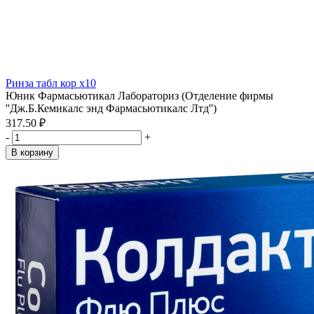
Ринза табл кор x10
Юник Фармасьютикал Лабораториз (Отделение фирмы
''Дж.Б.Кемикалс энд Фармасьютикалс Лтд'')
317.50 ₽
-
+
В корзину