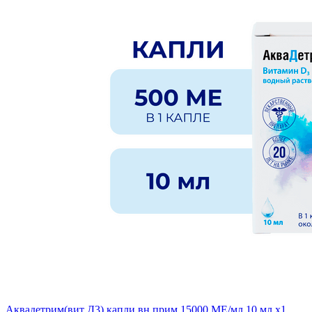
Аквадетрим(вит Д3) капли вн прим 15000 МЕ/мл 10 мл x1