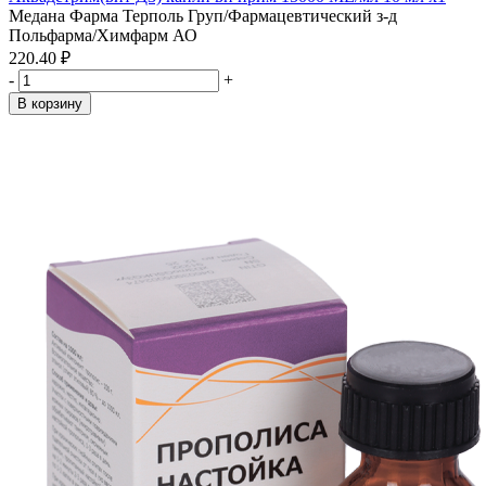
Медана Фарма Терполь Груп/Фармацевтический з-д
Польфарма/Химфарм АО
220.40 ₽
-
+
В корзину