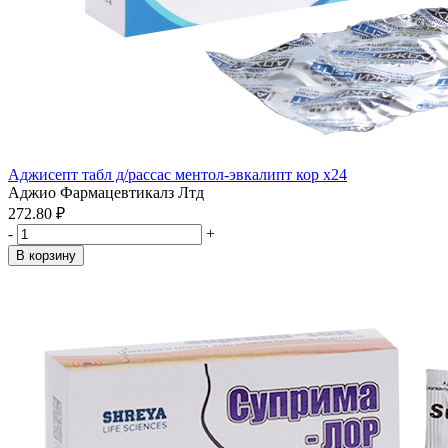
Аджисепт табл д/рассас ментол-эвкалипт кор x24
Аджио Фармацевтикалз Лтд
272.80 ₽
-
+
В корзину