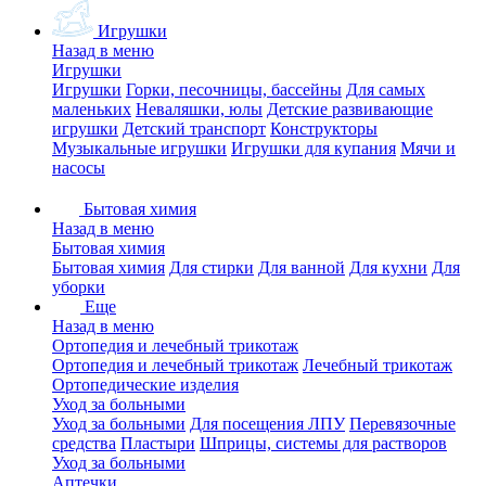
Игрушки
Назад в меню
Игрушки
Игрушки
Горки, песочницы, бассейны
Для самых
маленьких
Неваляшки, юлы
Детские развивающие
игрушки
Детский транспорт
Конструкторы
Музыкальные игрушки
Игрушки для купания
Мячи и
насосы
Бытовая химия
Назад в меню
Бытовая химия
Бытовая химия
Для стирки
Для ванной
Для кухни
Для
уборки
Еще
Назад в меню
Ортопедия и лечебный трикотаж
Ортопедия и лечебный трикотаж
Лечебный трикотаж
Ортопедические изделия
Уход за больными
Уход за больными
Для посещения ЛПУ
Перевязочные
средства
Пластыри
Шприцы, системы для растворов
Уход за больными
Аптечки