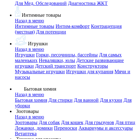
Для Мед. Обследований
Диагностика ЖКТ
Интимные товары
Назад в меню
Интимные товары
Интим-комфорт
Контрацепция
(местная)
Для потенции
Игрушки
Назад в меню
Игрушки
Горки, песочницы, бассейны
Для самых
маленьких
Неваляшки, юлы
Детские развивающие
игрушки
Детский транспорт
Конструкторы
Музыкальные игрушки
Игрушки для купания
Мячи и
насосы
Бытовая химия
Назад в меню
Бытовая химия
Для стирки
Для ванной
Для кухни
Для
уборки
Зоотовары
Назад в меню
Зоотовары
Для собак
Для кошек
Для грызунов
Для птиц
Лежанки, домики
Переноски
Аквариумы и аксессуары
Ветаптека