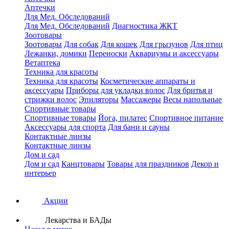
Аптечки
Для Мед. Обследований
Для Мед. Обследований
Диагностика ЖКТ
Зоотовары
Зоотовары
Для собак
Для кошек
Для грызунов
Для птиц
Лежанки, домики
Переноски
Аквариумы и аксессуары
Ветаптека
Техника для красоты
Техника для красоты
Косметические аппараты и
аксессуары
Приборы для укладки волос
Для бритья и
стрижки волос
Эпиляторы
Массажеры
Весы напольные
Спортивные товары
Спортивные товары
Йога, пилатес
Спортивное питание
Аксессуары для спорта
Для бани и сауны
Контактные линзы
Контактные линзы
Дом и сад
Дом и сад
Канцтовары
Товары для праздников
Декор и
интерьер
Акции
Лекарства и БАДы