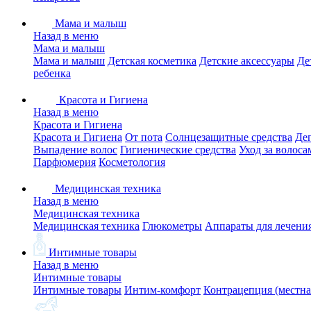
Мама и малыш
Назад в меню
Мама и малыш
Мама и малыш
Детская косметика
Детские аксессуары
Де
ребенка
Красота и Гигиена
Назад в меню
Красота и Гигиена
Красота и Гигиена
От пота
Солнцезащитные средства
Де
Выпадение волос
Гигиенические средства
Уход за волоса
Парфюмерия
Косметология
Медицинская техника
Назад в меню
Медицинская техника
Медицинская техника
Глюкометры
Аппараты для лечени
Интимные товары
Назад в меню
Интимные товары
Интимные товары
Интим-комфорт
Контрацепция (местна