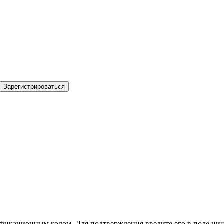
Зарегистрироваться
фикационным кодом. Для подтверждения введите его в поле ниж