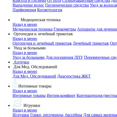
Красота и Гигиена
От пота
Солнцезащитные средства
Де
Выпадение волос
Гигиенические средства
Уход за волоса
Парфюмерия
Косметология
Медицинская техника
Назад в меню
Медицинская техника
Глюкометры
Аппараты для лечени
Ортопедия и лечебный трикотаж
Назад в меню
Ортопедия и лечебный трикотаж
Лечебный трикотаж
Орт
Уход за больными
Назад в меню
Уход за больными
Для посещения ЛПУ
Перевязочные сре
Аптечки
Для Мед. Обследований
Назад в меню
Для Мед. Обследований
Диагностика ЖКТ
Интимные товары
Назад в меню
Интимные товары
Интим-комфорт
Контрацепция (местна
Игрушки
Назад в меню
Игрушки
Горки, песочницы, бассейны
Для самых малень