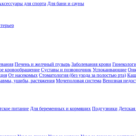
Аксессуары для спорта
Для бани и сауны
нтерьер
евания
Печень и желчный пузырь
Заболевания крови
Гинеколог
ое кровообращение
Суставы и позвоночник
Успокаивающие
Онк
ция
От насекомых
Стоматология (без ухода за полостью рта)
Каш
авмы, ушибы, растяжения
Мочеполовая система
Венозная недос
тское питание
Для беременных и кормящих
Подгузники
Детская