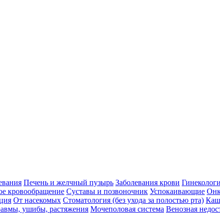
евания
Печень и желчный пузырь
Заболевания крови
Гинеколог
ое кровообращение
Суставы и позвоночник
Успокаивающие
Онк
ция
От насекомых
Стоматология (без ухода за полостью рта)
Каш
авмы, ушибы, растяжения
Мочеполовая система
Венозная недос