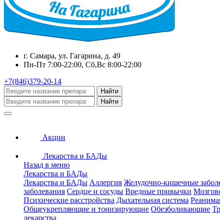
г. Самара, ул. Гагарина, д. 49
Пн-Пт 7:00-22:00, Сб,Вс 8:00-22:00
+7(846)379-20-14
Найти
Найти
Акции
Лекарства и БАДы
Назад в меню
Лекарства и БАДы
Лекарства и БАДы
Аллергия
Желудочно-кишечные забол
заболевания
Сердце и сосуды
Вредные привычки
Мозгов
Психические расстройства
Дыхательная система
Реанима
Общеукрепляющие и тонизирующие
Обезболивающие
Тр
лекарства