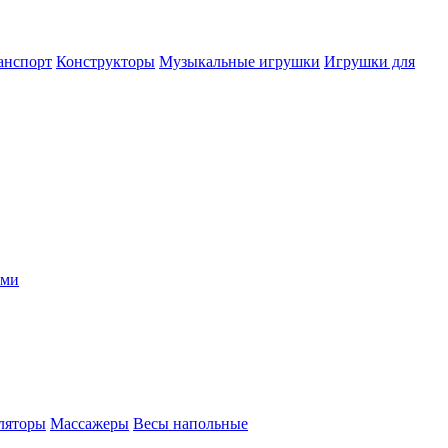
анспорт
Конструкторы
Музыкальные игрушки
Игрушки для
ыми
ляторы
Массажеры
Весы напольные