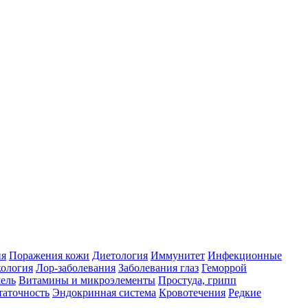
ия
Поражения кожи
Диетология
Иммунитет
Инфекционные
ология
Лор-заболевания
Заболевания глаз
Геморрой
ель
Витамины и микроэлементы
Простуда, грипп
таточность
Эндокринная система
Кровотечения
Редкие