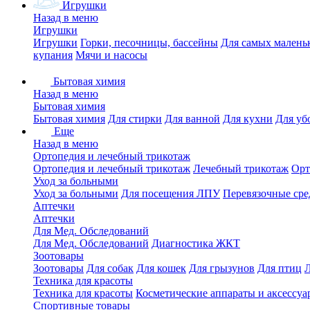
Игрушки
Назад в меню
Игрушки
Игрушки
Горки, песочницы, бассейны
Для самых малень
купания
Мячи и насосы
Бытовая химия
Назад в меню
Бытовая химия
Бытовая химия
Для стирки
Для ванной
Для кухни
Для уб
Еще
Назад в меню
Ортопедия и лечебный трикотаж
Ортопедия и лечебный трикотаж
Лечебный трикотаж
Орт
Уход за больными
Уход за больными
Для посещения ЛПУ
Перевязочные сре
Аптечки
Аптечки
Для Мед. Обследований
Для Мед. Обследований
Диагностика ЖКТ
Зоотовары
Зоотовары
Для собак
Для кошек
Для грызунов
Для птиц
Техника для красоты
Техника для красоты
Косметические аппараты и аксессуа
Спортивные товары