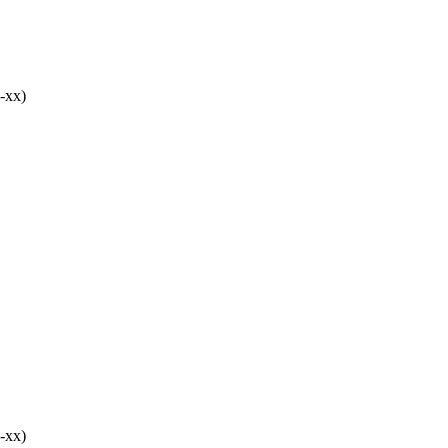
-хх)
-хх)