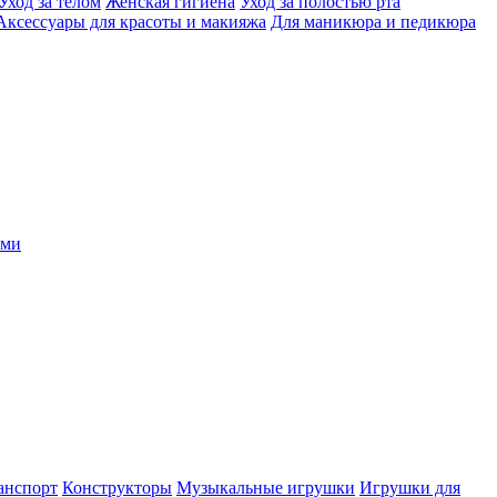
Уход за телом
Женская гигиена
Уход за полостью рта
Аксессуары для красоты и макияжа
Для маникюра и педикюра
ыми
анспорт
Конструкторы
Музыкальные игрушки
Игрушки для