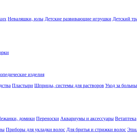
ких
Неваляшки, юлы
Детские развивающие игрушки
Детский тр
орки
опедические изделия
дства
Пластыри
Шприцы, системы для растворов
Уход за больн
Лежанки, домики
Переноски
Аквариумы и аксессуары
Ветаптека
ры
Приборы для укладки волос
Для бритья и стрижки волос
Эпи