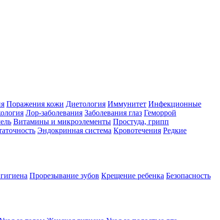
ия
Поражения кожи
Диетология
Иммунитет
Инфекционные
ология
Лор-заболевания
Заболевания глаз
Геморрой
ель
Витамины и микроэлементы
Простуда, грипп
таточность
Эндокринная система
Кровотечения
Редкие
 гигиена
Прорезывание зубов
Крещение ребенка
Безопасность