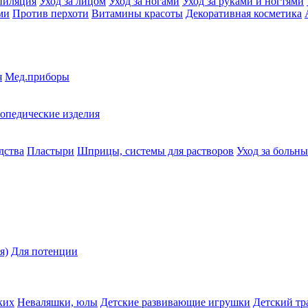
пиляция
Уход за лицом
Уход за ногами
Уход за руками и ногтями
ми
Против перхоти
Витамины красоты
Декоративная косметика
я
Мед.приборы
опедические изделия
дства
Пластыри
Шприцы, системы для растворов
Уход за больн
я)
Для потенции
ких
Неваляшки, юлы
Детские развивающие игрушки
Детский тр