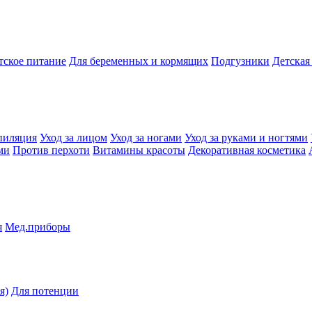
тское питание
Для беременных и кормящих
Подгузники
Детская
пиляция
Уход за лицом
Уход за ногами
Уход за руками и ногтями
ми
Против перхоти
Витамины красоты
Декоративная косметика
я
Мед.приборы
я)
Для потенции