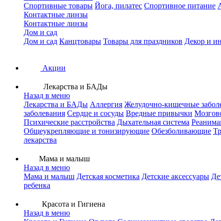
Спортивные товары
Йога, пилатес
Спортивное питание
Контактные линзы
Контактные линзы
Дом и сад
Дом и сад
Канцтовары
Товары для праздников
Декор и и
Акции
Лекарства и БАДы
Назад в меню
Лекарства и БАДы
Аллергия
Желудочно-кишечные забол
заболевания
Сердце и сосуды
Вредные привычки
Мозгов
Психические расстройства
Дыхательная система
Реанима
Общеукрепляющие и тонизирующие
Обезболивающие
Тр
лекарства
Мама и малыш
Назад в меню
Мама и малыш
Детская косметика
Детские аксессуары
Де
ребенка
Красота и Гигиена
Назад в меню