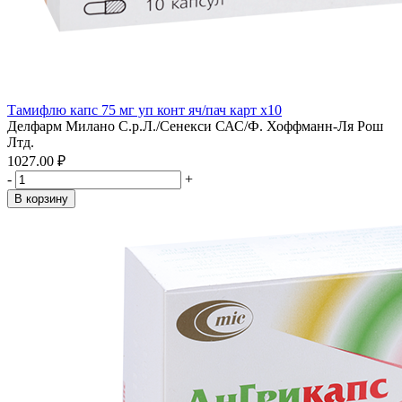
Тамифлю капс 75 мг уп конт яч/пач карт x10
Делфарм Милано С.р.Л./Сенекси САС/Ф. Хоффманн-Ля Рош
Лтд.
1027.00 ₽
-
+
В корзину