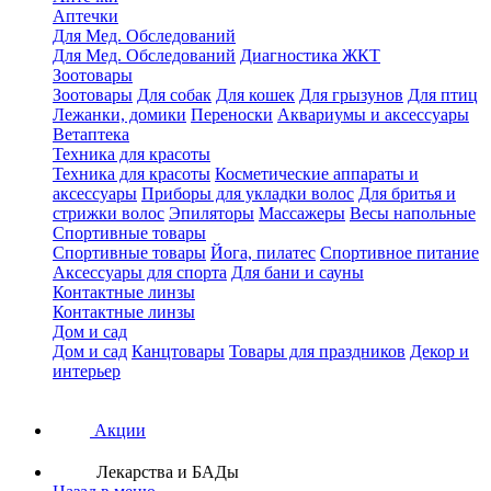
Аптечки
Для Мед. Обследований
Для Мед. Обследований
Диагностика ЖКТ
Зоотовары
Зоотовары
Для собак
Для кошек
Для грызунов
Для птиц
Лежанки, домики
Переноски
Аквариумы и аксессуары
Ветаптека
Техника для красоты
Техника для красоты
Косметические аппараты и
аксессуары
Приборы для укладки волос
Для бритья и
стрижки волос
Эпиляторы
Массажеры
Весы напольные
Спортивные товары
Спортивные товары
Йога, пилатес
Спортивное питание
Аксессуары для спорта
Для бани и сауны
Контактные линзы
Контактные линзы
Дом и сад
Дом и сад
Канцтовары
Товары для праздников
Декор и
интерьер
Акции
Лекарства и БАДы