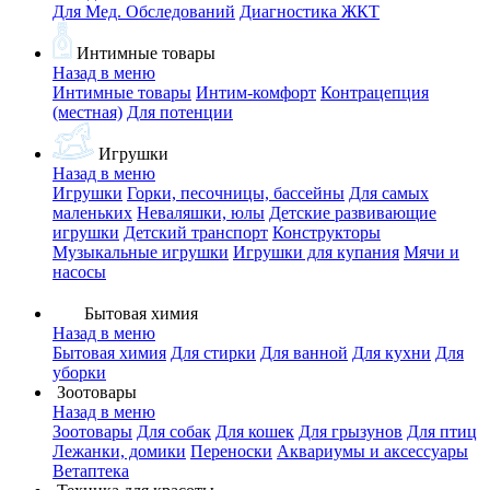
Для Мед. Обследований
Диагностика ЖКТ
Интимные товары
Назад в меню
Интимные товары
Интим-комфорт
Контрацепция
(местная)
Для потенции
Игрушки
Назад в меню
Игрушки
Горки, песочницы, бассейны
Для самых
маленьких
Неваляшки, юлы
Детские развивающие
игрушки
Детский транспорт
Конструкторы
Музыкальные игрушки
Игрушки для купания
Мячи и
насосы
Бытовая химия
Назад в меню
Бытовая химия
Для стирки
Для ванной
Для кухни
Для
уборки
Зоотовары
Назад в меню
Зоотовары
Для собак
Для кошек
Для грызунов
Для птиц
Лежанки, домики
Переноски
Аквариумы и аксессуары
Ветаптека