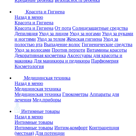
Крещение ребенка
Безопасность ребенка
Красота и Гигиена
Назад в меню
Красота и Гигиена
Красота и Гигиена
От пота
Солнцезащитные средства
Депиляция
Уход за лицом
Уход за ногами
Уход за руками
и ногтями
Уход за телом
Женская гигиена
Уход за
полостью рта
Выпадение волос
Гигиенические средства
Уход за волосами
Против перхоти
Витамины красоты
Декоративная косметика
Аксессуары для красоты и
макияжа
Для маникюра и педикюра
Парфюмерия
Косметология
Медицинская техника
Назад в меню
Медицинская техника
Медицинская техника
Глюкометры
Аппараты для
лечения
Мед.приборы
Интимные товары
Назад в меню
Интимные товары
Интимные товары
Интим-комфорт
Контрацепция
(местная)
Для потенции