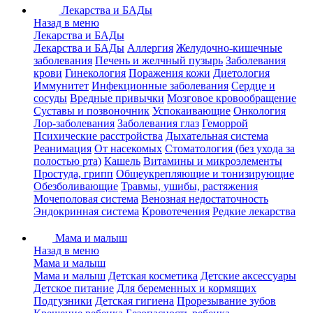
Лекарства и БАДы
Назад в меню
Лекарства и БАДы
Лекарства и БАДы
Аллергия
Желудочно-кишечные
заболевания
Печень и желчный пузырь
Заболевания
крови
Гинекология
Поражения кожи
Диетология
Иммунитет
Инфекционные заболевания
Сердце и
сосуды
Вредные привычки
Мозговое кровообращение
Суставы и позвоночник
Успокаивающие
Онкология
Лор-заболевания
Заболевания глаз
Геморрой
Психические расстройства
Дыхательная система
Реанимация
От насекомых
Стоматология (без ухода за
полостью рта)
Кашель
Витамины и микроэлементы
Простуда, грипп
Общеукрепляющие и тонизирующие
Обезболивающие
Травмы, ушибы, растяжения
Мочеполовая система
Венозная недостаточность
Эндокринная система
Кровотечения
Редкие лекарства
Мама и малыш
Назад в меню
Мама и малыш
Мама и малыш
Детская косметика
Детские аксессуары
Детское питание
Для беременных и кормящих
Подгузники
Детская гигиена
Прорезывание зубов