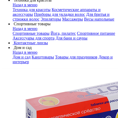
Техника для красоты
Назад в меню
Техника для красоты
Косметические аппараты и
аксессуары
Приборы для укладки волос
Для бритья и
стрижки волос
Эпиляторы
Массажеры
Весы напольные
Спортивные товары
Назад в меню
Спортивные товары
Йога, пилатес
Спортивное питание
Аксессуары для спорта
Для бани и сауны
Контактные линзы
Дом и сад
Назад в меню
Дом и сад
Канцтовары
Товары для праздников
Декор и
интерьер