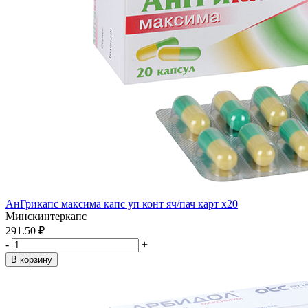
АнГрикапс максима капс уп конт яч/пач карт x20
Минскинтеркапс
291.50 ₽
-
+
В корзину