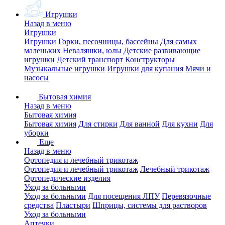
Игрушки
Назад в меню
Игрушки
Игрушки
Горки, песочницы, бассейны
Для самых
маленьких
Неваляшки, юлы
Детские развивающие
игрушки
Детский транспорт
Конструкторы
Музыкальные игрушки
Игрушки для купания
Мячи и
насосы
Бытовая химия
Назад в меню
Бытовая химия
Бытовая химия
Для стирки
Для ванной
Для кухни
Для
уборки
Еще
Назад в меню
Ортопедия и лечебный трикотаж
Ортопедия и лечебный трикотаж
Лечебный трикотаж
Ортопедические изделия
Уход за больными
Уход за больными
Для посещения ЛПУ
Перевязочные
средства
Пластыри
Шприцы, системы для растворов
Уход за больными
Аптечки