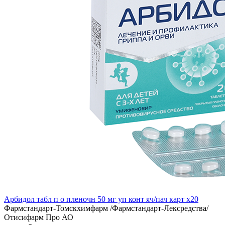
Арбидол табл п о пленочн 50 мг уп конт яч/пач карт x20
Фармстандарт-Томскхимфарм /Фармстандарт-Лексредства/
Отисифарм Про АО