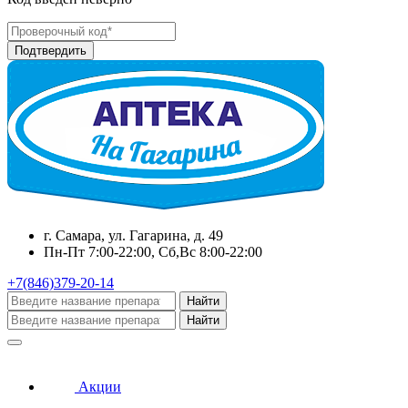
г. Самара, ул. Гагарина, д. 49
Пн-Пт 7:00-22:00, Сб,Вс 8:00-22:00
+7(846)379-20-14
Найти
Найти
Акции