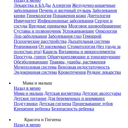
Назад в меню
Лекарства и БАДы
Аллергия
Желудочно-кишечные
заболевания
Печень и желчный пузырь
Заболевания
крови
Гинекология
Поражения кожи
Диетология
Иммунитет
Инфекционные заболевания
Сердце и
сосуды
Вредные привычки
Мозговое кровообращение
Суставы и позвоночник
Успокаивающие
Онкология
Лор-заболевания
Заболевания глаз
Геморрой
Психические расстройства
Дыхательная система
Реанимация
От насекомых
Стоматология (без ухода за
полостью рта)
Кашель
Витамины и микроэлементы
Простуда, грипп
Общеукрепляющие и тонизирующие
Обезболивающие
Травмы, ушибы, растяжения
Мочеполовая система
Венозная недостаточность
Эндокринная система
Кровотечения
Редкие лекарства
Мама и малыш
Назад в меню
Мама и малыш
Детская косметика
Детские аксессуары
Детское питание
Для беременных и кормящих
Подгузники
Детская гигиена
Прорезывание зубов
Крещение ребенка
Безопасность ребенка
Красота и Гигиена
Назад в меню