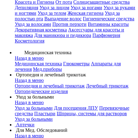
Красота и Гигиена
От пота
Солнцезащитные средства
Депиляция
Уход за лицом
Уход за ногами
Уход за руками
и ногтями
Уход за телом
Женская гигиена
Уход за
полостью рта
Выпадение волос
Гигиенические средства
Уход за волосами
Против перхоти
Витамины красоты
Декоративная косметика
Аксессуары для красоты и
макияжа
Для маникюра и педикюра
Парфюмерия
Косметология
Медицинская техника
Назад в меню
Медицинская техника
Глюкометры
Аппараты для
лечения
Мед.приборы
Ортопедия и лечебный трикотаж
Назад в меню
Ортопедия и лечебный трикотаж
Лечебный трикотаж
Ортопедические изделия
Уход за больными
Назад в меню
Уход за больными
Для посещения ЛПУ
Перевязочные
средства
Пластыри
Шприцы, системы для растворов
Уход за больными
Аптечки
Для Мед. Обследований
Назад в меню