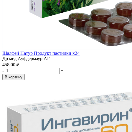
Шалфей Натур Продукт пастилки x24
Др мед Ауфдермаур АГ
458.00 ₽
-
+
В корзину