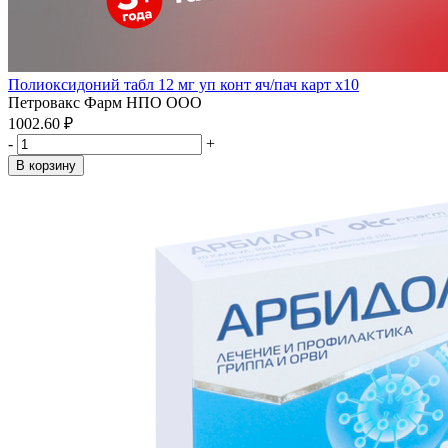
Полиоксидоний табл 12 мг уп конт яч/пач карт x10
Петровакс Фарм НПО ООО
1002.60 ₽
-
+
В корзину