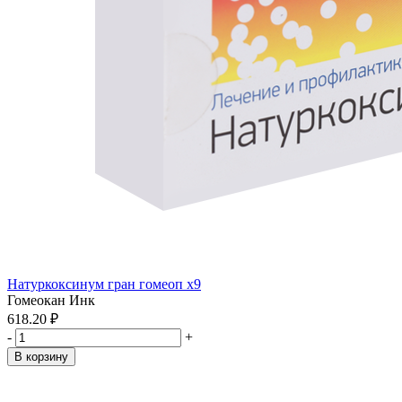
Натуркоксинум гран гомеоп x9
Гомеокан Инк
618.20 ₽
-
+
В корзину