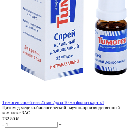
Тимоген спрей наз 25 мкг/доза 10 мл фл/пач карт x1
Цитомед медико-биологический научно-производственный
комплекс ЗАО
732.80 ₽
-
+