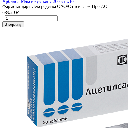
Арбидол Максимум капс 200 мг x10
Фармстандарт-Лексредства ОАО/Отисифарм Про АО
689.20 ₽
-
+
В корзину