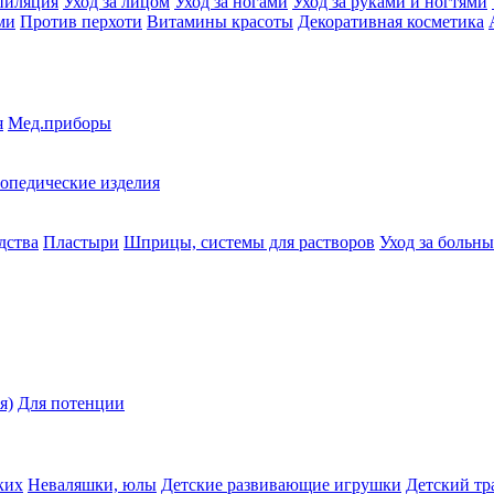
пиляция
Уход за лицом
Уход за ногами
Уход за руками и ногтями
ми
Против перхоти
Витамины красоты
Декоративная косметика
я
Мед.приборы
опедические изделия
дства
Пластыри
Шприцы, системы для растворов
Уход за больн
я)
Для потенции
ких
Неваляшки, юлы
Детские развивающие игрушки
Детский тр