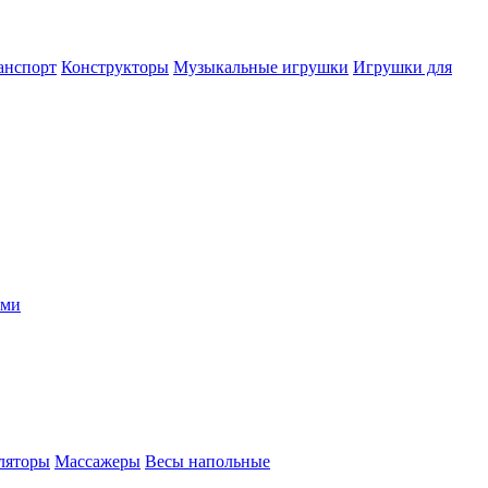
анспорт
Конструкторы
Музыкальные игрушки
Игрушки для
ыми
ляторы
Массажеры
Весы напольные