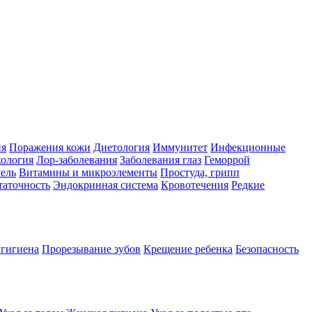
ия
Поражения кожи
Диетология
Иммунитет
Инфекционные
ология
Лор-заболевания
Заболевания глаз
Геморрой
ель
Витамины и микроэлементы
Простуда, грипп
таточность
Эндокринная система
Кровотечения
Редкие
 гигиена
Прорезывание зубов
Крещение ребенка
Безопасность