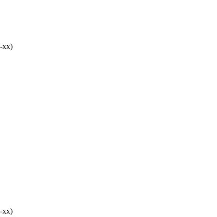
-хх)
-хх)