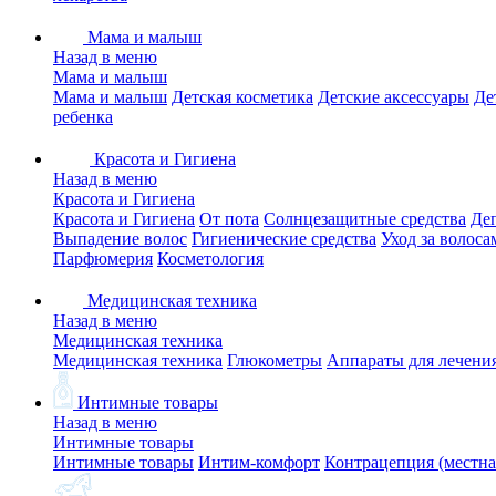
Мама и малыш
Назад в меню
Мама и малыш
Мама и малыш
Детская косметика
Детские аксессуары
Де
ребенка
Красота и Гигиена
Назад в меню
Красота и Гигиена
Красота и Гигиена
От пота
Солнцезащитные средства
Де
Выпадение волос
Гигиенические средства
Уход за волоса
Парфюмерия
Косметология
Медицинская техника
Назад в меню
Медицинская техника
Медицинская техника
Глюкометры
Аппараты для лечени
Интимные товары
Назад в меню
Интимные товары
Интимные товары
Интим-комфорт
Контрацепция (местна