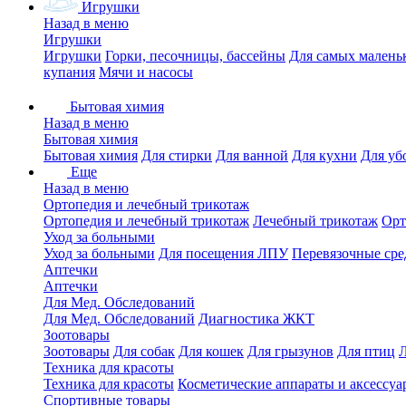
Игрушки
Назад в меню
Игрушки
Игрушки
Горки, песочницы, бассейны
Для самых малень
купания
Мячи и насосы
Бытовая химия
Назад в меню
Бытовая химия
Бытовая химия
Для стирки
Для ванной
Для кухни
Для уб
Еще
Назад в меню
Ортопедия и лечебный трикотаж
Ортопедия и лечебный трикотаж
Лечебный трикотаж
Орт
Уход за больными
Уход за больными
Для посещения ЛПУ
Перевязочные сре
Аптечки
Аптечки
Для Мед. Обследований
Для Мед. Обследований
Диагностика ЖКТ
Зоотовары
Зоотовары
Для собак
Для кошек
Для грызунов
Для птиц
Техника для красоты
Техника для красоты
Косметические аппараты и аксессуа
Спортивные товары