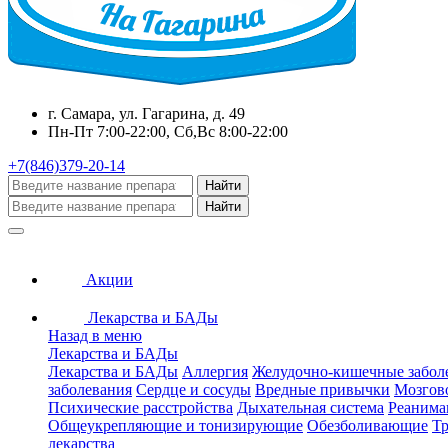
г. Самара, ул. Гагарина, д. 49
Пн-Пт 7:00-22:00, Сб,Вс 8:00-22:00
+7(846)379-20-14
Найти
Найти
Акции
Лекарства и БАДы
Назад в меню
Лекарства и БАДы
Лекарства и БАДы
Аллергия
Желудочно-кишечные забол
заболевания
Сердце и сосуды
Вредные привычки
Мозгов
Психические расстройства
Дыхательная система
Реанима
Общеукрепляющие и тонизирующие
Обезболивающие
Тр
лекарства