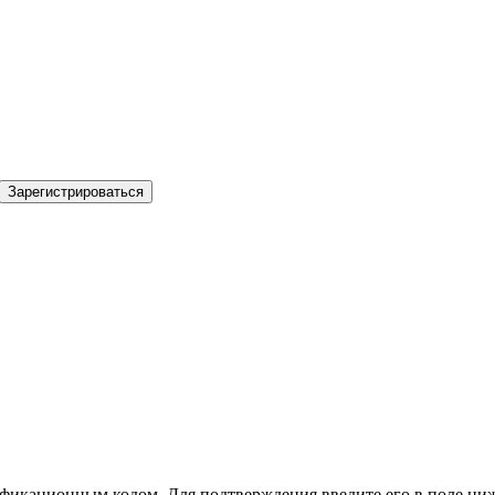
Зарегистрироваться
фикационным кодом. Для подтверждения введите его в поле ниж