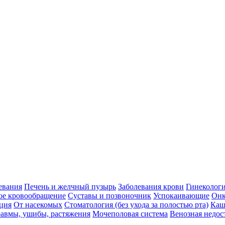
евания
Печень и желчный пузырь
Заболевания крови
Гинеколог
ое кровообращение
Суставы и позвоночник
Успокаивающие
Онк
ция
От насекомых
Стоматология (без ухода за полостью рта)
Каш
авмы, ушибы, растяжения
Мочеполовая система
Венозная недос