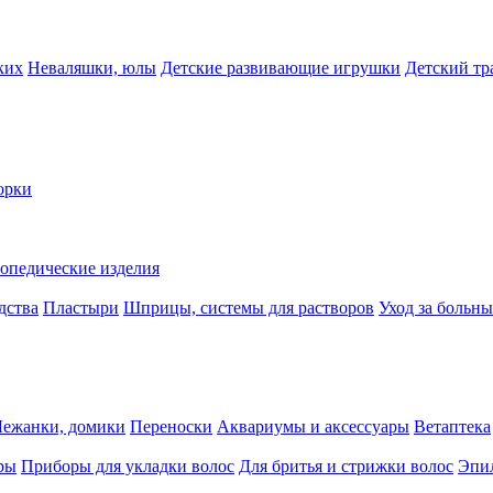
ких
Неваляшки, юлы
Детские развивающие игрушки
Детский тр
орки
опедические изделия
дства
Пластыри
Шприцы, системы для растворов
Уход за больн
Лежанки, домики
Переноски
Аквариумы и аксессуары
Ветаптека
ры
Приборы для укладки волос
Для бритья и стрижки волос
Эпи