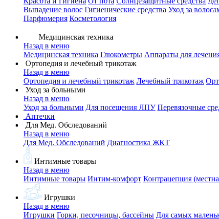
Красота и Гигиена
От пота
Солнцезащитные средства
Де
Выпадение волос
Гигиенические средства
Уход за волоса
Парфюмерия
Косметология
Медицинская техника
Назад в меню
Медицинская техника
Глюкометры
Аппараты для лечени
Ортопедия и лечебный трикотаж
Назад в меню
Ортопедия и лечебный трикотаж
Лечебный трикотаж
Орт
Уход за больными
Назад в меню
Уход за больными
Для посещения ЛПУ
Перевязочные сре
Аптечки
Для Мед. Обследований
Назад в меню
Для Мед. Обследований
Диагностика ЖКТ
Интимные товары
Назад в меню
Интимные товары
Интим-комфорт
Контрацепция (местна
Игрушки
Назад в меню
Игрушки
Горки, песочницы, бассейны
Для самых малень