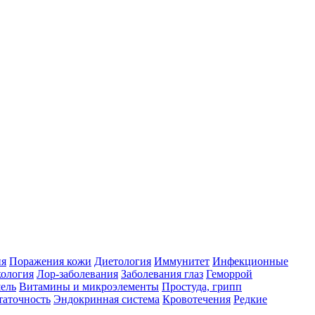
ия
Поражения кожи
Диетология
Иммунитет
Инфекционные
ология
Лор-заболевания
Заболевания глаз
Геморрой
ель
Витамины и микроэлементы
Простуда, грипп
таточность
Эндокринная система
Кровотечения
Редкие