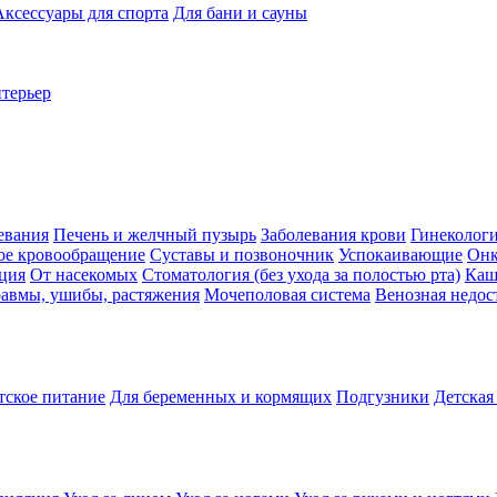
Аксессуары для спорта
Для бани и сауны
нтерьер
евания
Печень и желчный пузырь
Заболевания крови
Гинеколог
ое кровообращение
Суставы и позвоночник
Успокаивающие
Онк
ция
От насекомых
Стоматология (без ухода за полостью рта)
Каш
авмы, ушибы, растяжения
Мочеполовая система
Венозная недос
тское питание
Для беременных и кормящих
Подгузники
Детская