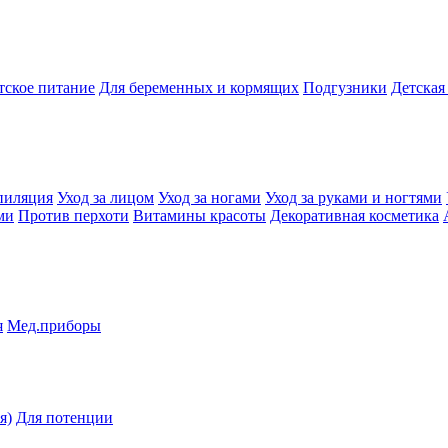
тское питание
Для беременных и кормящих
Подгузники
Детская
пиляция
Уход за лицом
Уход за ногами
Уход за руками и ногтями
ми
Против перхоти
Витамины красоты
Декоративная косметика
я
Мед.приборы
я)
Для потенции