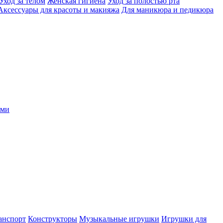
Уход за телом
Женская гигиена
Уход за полостью рта
Аксессуары для красоты и макияжа
Для маникюра и педикюра
ыми
анспорт
Конструкторы
Музыкальные игрушки
Игрушки для