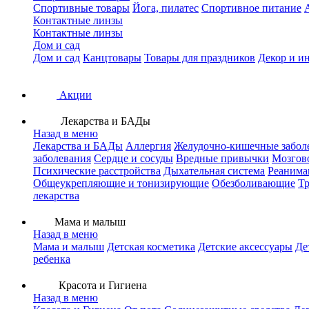
Спортивные товары
Йога, пилатес
Спортивное питание
Контактные линзы
Контактные линзы
Дом и сад
Дом и сад
Канцтовары
Товары для праздников
Декор и и
Акции
Лекарства и БАДы
Назад в меню
Лекарства и БАДы
Аллергия
Желудочно-кишечные забол
заболевания
Сердце и сосуды
Вредные привычки
Мозгов
Психические расстройства
Дыхательная система
Реанима
Общеукрепляющие и тонизирующие
Обезболивающие
Тр
лекарства
Мама и малыш
Назад в меню
Мама и малыш
Детская косметика
Детские аксессуары
Де
ребенка
Красота и Гигиена
Назад в меню