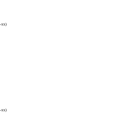
-хх)
-хх)