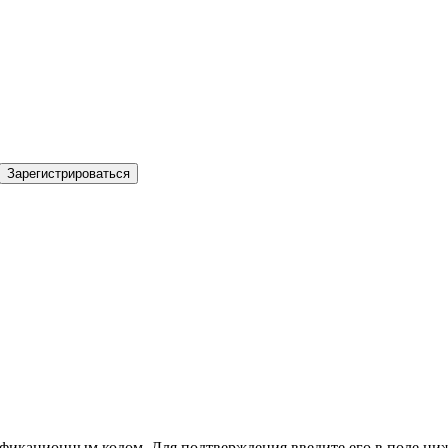
Зарегистрироваться
фикационным кодом. Для подтверждения введите его в поле ниж