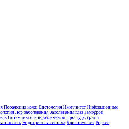
ия
Поражения кожи
Диетология
Иммунитет
Инфекционные
ология
Лор-заболевания
Заболевания глаз
Геморрой
ель
Витамины и микроэлементы
Простуда, грипп
таточность
Эндокринная система
Кровотечения
Редкие