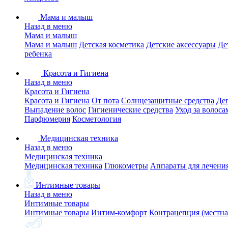
Мама и малыш
Назад в меню
Мама и малыш
Мама и малыш
Детская косметика
Детские аксессуары
Де
ребенка
Красота и Гигиена
Назад в меню
Красота и Гигиена
Красота и Гигиена
От пота
Солнцезащитные средства
Де
Выпадение волос
Гигиенические средства
Уход за волоса
Парфюмерия
Косметология
Медицинская техника
Назад в меню
Медицинская техника
Медицинская техника
Глюкометры
Аппараты для лечени
Интимные товары
Назад в меню
Интимные товары
Интимные товары
Интим-комфорт
Контрацепция (местна