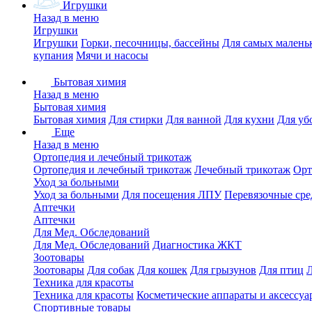
Игрушки
Назад в меню
Игрушки
Игрушки
Горки, песочницы, бассейны
Для самых малень
купания
Мячи и насосы
Бытовая химия
Назад в меню
Бытовая химия
Бытовая химия
Для стирки
Для ванной
Для кухни
Для уб
Еще
Назад в меню
Ортопедия и лечебный трикотаж
Ортопедия и лечебный трикотаж
Лечебный трикотаж
Орт
Уход за больными
Уход за больными
Для посещения ЛПУ
Перевязочные сре
Аптечки
Аптечки
Для Мед. Обследований
Для Мед. Обследований
Диагностика ЖКТ
Зоотовары
Зоотовары
Для собак
Для кошек
Для грызунов
Для птиц
Техника для красоты
Техника для красоты
Косметические аппараты и аксессуа
Спортивные товары