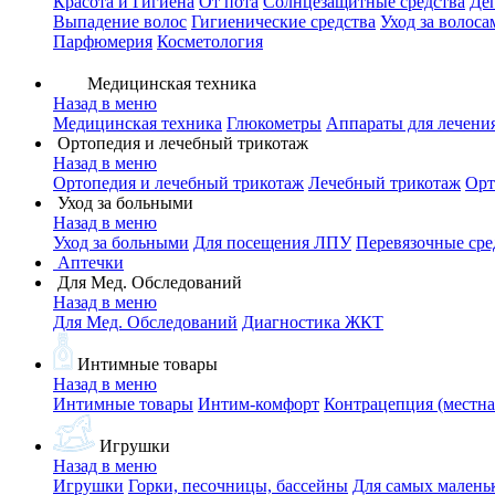
Красота и Гигиена
От пота
Солнцезащитные средства
Де
Выпадение волос
Гигиенические средства
Уход за волоса
Парфюмерия
Косметология
Медицинская техника
Назад в меню
Медицинская техника
Глюкометры
Аппараты для лечени
Ортопедия и лечебный трикотаж
Назад в меню
Ортопедия и лечебный трикотаж
Лечебный трикотаж
Орт
Уход за больными
Назад в меню
Уход за больными
Для посещения ЛПУ
Перевязочные сре
Аптечки
Для Мед. Обследований
Назад в меню
Для Мед. Обследований
Диагностика ЖКТ
Интимные товары
Назад в меню
Интимные товары
Интим-комфорт
Контрацепция (местна
Игрушки
Назад в меню
Игрушки
Горки, песочницы, бассейны
Для самых малень