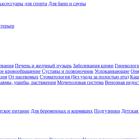
Аксессуары для спорта
Для бани и сауны
нтерьер
евания
Печень и желчный пузырь
Заболевания крови
Гинеколог
ое кровообращение
Суставы и позвоночник
Успокаивающие
Онк
ция
От насекомых
Стоматология (без ухода за полостью рта)
Каш
авмы, ушибы, растяжения
Мочеполовая система
Венозная недос
тское питание
Для беременных и кормящих
Подгузники
Детская