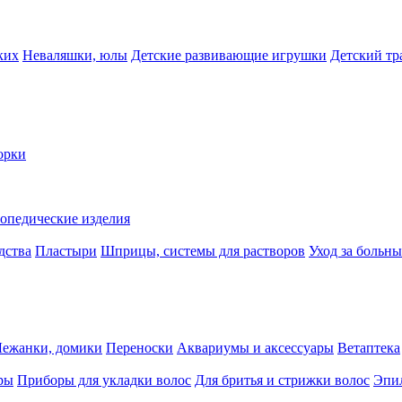
ких
Неваляшки, юлы
Детские развивающие игрушки
Детский тр
орки
опедические изделия
дства
Пластыри
Шприцы, системы для растворов
Уход за больн
Лежанки, домики
Переноски
Аквариумы и аксессуары
Ветаптека
ры
Приборы для укладки волос
Для бритья и стрижки волос
Эпи