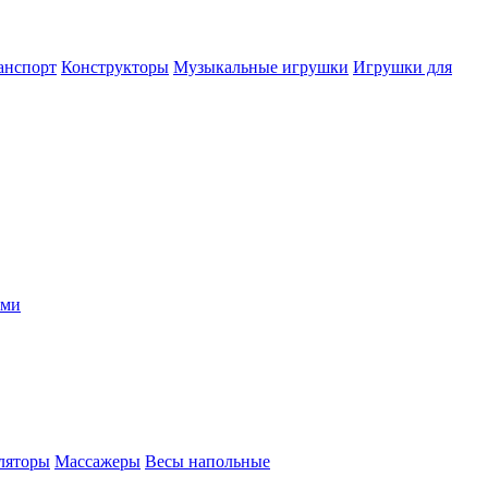
анспорт
Конструкторы
Музыкальные игрушки
Игрушки для
ыми
ляторы
Массажеры
Весы напольные