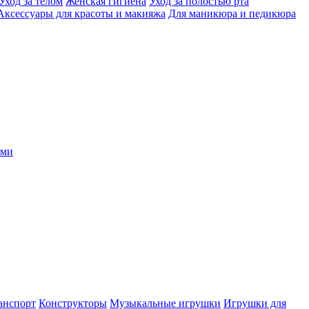
Уход за телом
Женская гигиена
Уход за полостью рта
Аксессуары для красоты и макияжа
Для маникюра и педикюра
ыми
анспорт
Конструкторы
Музыкальные игрушки
Игрушки для