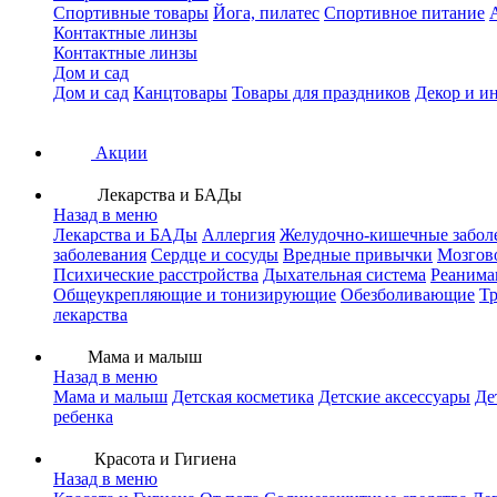
Спортивные товары
Йога, пилатес
Спортивное питание
Контактные линзы
Контактные линзы
Дом и сад
Дом и сад
Канцтовары
Товары для праздников
Декор и и
Акции
Лекарства и БАДы
Назад в меню
Лекарства и БАДы
Аллергия
Желудочно-кишечные забол
заболевания
Сердце и сосуды
Вредные привычки
Мозгов
Психические расстройства
Дыхательная система
Реанима
Общеукрепляющие и тонизирующие
Обезболивающие
Тр
лекарства
Мама и малыш
Назад в меню
Мама и малыш
Детская косметика
Детские аксессуары
Де
ребенка
Красота и Гигиена
Назад в меню