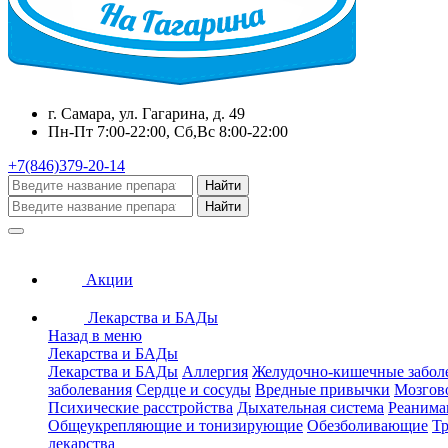
г. Самара, ул. Гагарина, д. 49
Пн-Пт 7:00-22:00, Сб,Вс 8:00-22:00
+7(846)379-20-14
Найти
Найти
Акции
Лекарства и БАДы
Назад в меню
Лекарства и БАДы
Лекарства и БАДы
Аллергия
Желудочно-кишечные забол
заболевания
Сердце и сосуды
Вредные привычки
Мозгов
Психические расстройства
Дыхательная система
Реанима
Общеукрепляющие и тонизирующие
Обезболивающие
Тр
лекарства