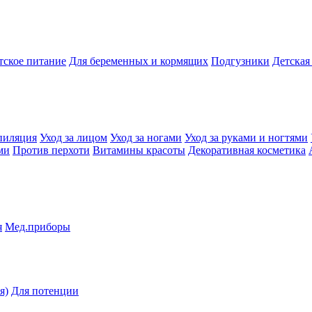
тское питание
Для беременных и кормящих
Подгузники
Детская
пиляция
Уход за лицом
Уход за ногами
Уход за руками и ногтями
ми
Против перхоти
Витамины красоты
Декоративная косметика
я
Мед.приборы
я)
Для потенции