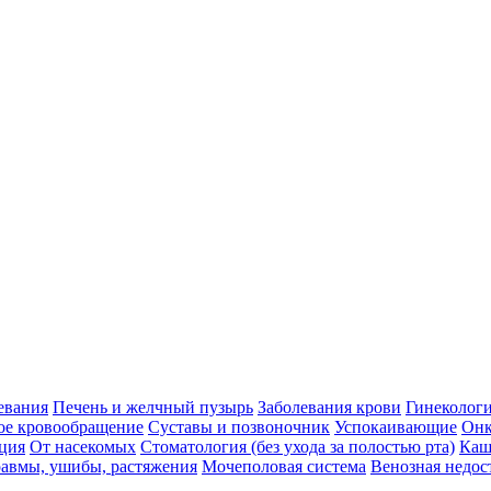
евания
Печень и желчный пузырь
Заболевания крови
Гинеколог
ое кровообращение
Суставы и позвоночник
Успокаивающие
Онк
ция
От насекомых
Стоматология (без ухода за полостью рта)
Каш
авмы, ушибы, растяжения
Мочеполовая система
Венозная недос