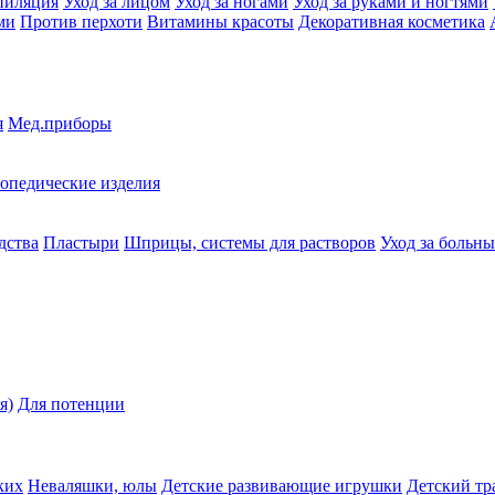
пиляция
Уход за лицом
Уход за ногами
Уход за руками и ногтями
ми
Против перхоти
Витамины красоты
Декоративная косметика
я
Мед.приборы
опедические изделия
дства
Пластыри
Шприцы, системы для растворов
Уход за больн
я)
Для потенции
ких
Неваляшки, юлы
Детские развивающие игрушки
Детский тр