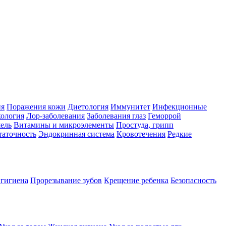
ия
Поражения кожи
Диетология
Иммунитет
Инфекционные
ология
Лор-заболевания
Заболевания глаз
Геморрой
ель
Витамины и микроэлементы
Простуда, грипп
таточность
Эндокринная система
Кровотечения
Редкие
 гигиена
Прорезывание зубов
Крещение ребенка
Безопасность