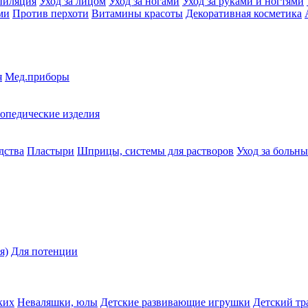
пиляция
Уход за лицом
Уход за ногами
Уход за руками и ногтями
ми
Против перхоти
Витамины красоты
Декоративная косметика
я
Мед.приборы
опедические изделия
дства
Пластыри
Шприцы, системы для растворов
Уход за больн
я)
Для потенции
ких
Неваляшки, юлы
Детские развивающие игрушки
Детский тр