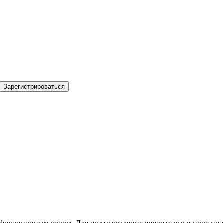
Зарегистрироваться
фикационным кодом. Для подтверждения введите его в поле ниж