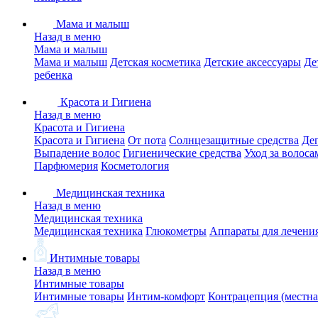
Мама и малыш
Назад в меню
Мама и малыш
Мама и малыш
Детская косметика
Детские аксессуары
Де
ребенка
Красота и Гигиена
Назад в меню
Красота и Гигиена
Красота и Гигиена
От пота
Солнцезащитные средства
Де
Выпадение волос
Гигиенические средства
Уход за волоса
Парфюмерия
Косметология
Медицинская техника
Назад в меню
Медицинская техника
Медицинская техника
Глюкометры
Аппараты для лечени
Интимные товары
Назад в меню
Интимные товары
Интимные товары
Интим-комфорт
Контрацепция (местна