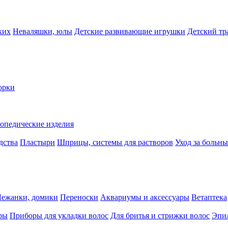
ких
Неваляшки, юлы
Детские развивающие игрушки
Детский тр
орки
опедические изделия
дства
Пластыри
Шприцы, системы для растворов
Уход за больн
Лежанки, домики
Переноски
Аквариумы и аксессуары
Ветаптека
ры
Приборы для укладки волос
Для бритья и стрижки волос
Эпи