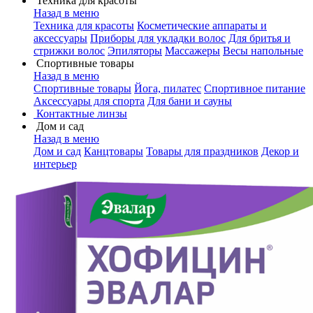
Техника для красоты
Назад в меню
Техника для красоты
Косметические аппараты и
аксессуары
Приборы для укладки волос
Для бритья и
стрижки волос
Эпиляторы
Массажеры
Весы напольные
Спортивные товары
Назад в меню
Спортивные товары
Йога, пилатес
Спортивное питание
Аксессуары для спорта
Для бани и сауны
Контактные линзы
Дом и сад
Назад в меню
Дом и сад
Канцтовары
Товары для праздников
Декор и
интерьер