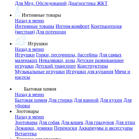
Для Мед. Обследований
Диагностика ЖКТ
Интимные товары
Назад в меню
Интимные товары
Интим-комфорт
Контрацепция
(местная)
Для потенции
Игрушки
Назад в меню
Игрушки
Горки, песочницы, бассейны
Для самых
маленьких
Неваляшки, юлы
Детские развивающие
игрушки
Детский транспорт
Конструкторы
Музыкальные игрушки
Игрушки для купания
Мячи и
насосы
Бытовая химия
Назад в меню
Бытовая химия
Для стирки
Для ванной
Для кухни
Для
уборки
Зоотовары
Назад в меню
Зоотовары
Для собак
Для кошек
Для грызунов
Для птиц
Лежанки, домики
Переноски
Аквариумы и аксессуары
Ветаптека