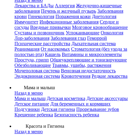
Назад в меню
Лекарства и БАДы
Аллергия
Желудочно-кишечные
заболевания
Печень и желчный пузырь
Заболевания
крови
Гинекология
Поражения кожи
Диетология
Иммунитет
Инфекционные заболевания
Сердце и
сосуды
Вредные привычки
Мозговое кровообращение
Суставы и позвоночник
Успокаивающие
Онкология
Лор-заболевания
Заболевания глаз
Геморрой
Психические расстройства
Дыхательная система
Реанимация
От насекомых
Стоматология (без ухода за
полостью рта)
Кашель
Витамины и микроэлементы
Простуда, грипп
Общеукрепляющие и тонизирующие
Обезболивающие
Травмы, ушибы, растяжения
Мочеполовая система
Венозная недостаточность
Эндокринная система
Кровотечения
Редкие лекарства
Мама и малыш
Назад в меню
Мама и малыш
Детская косметика
Детские аксессуары
Детское питание
Для беременных и кормящих
Подгузники
Детская гигиена
Прорезывание зубов
Крещение ребенка
Безопасность ребенка
Красота и Гигиена
Назад в меню