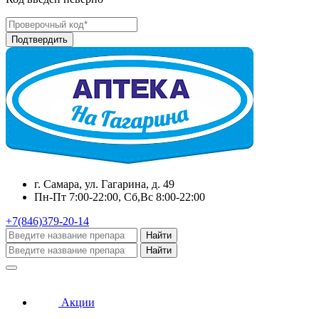
г. Самара, ул. Гагарина, д. 49
Пн-Пт 7:00-22:00, Сб,Вс 8:00-22:00
+7(846)379-20-14
Найти
Найти
Акции