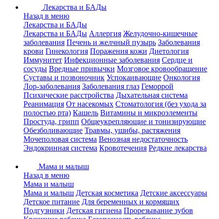
Лекарства и БАДы
Назад в меню
Лекарства и БАДы
Лекарства и БАДы
Аллергия
Желудочно-кишечные
заболевания
Печень и желчный пузырь
Заболевания
крови
Гинекология
Поражения кожи
Диетология
Иммунитет
Инфекционные заболевания
Сердце и
сосуды
Вредные привычки
Мозговое кровообращение
Суставы и позвоночник
Успокаивающие
Онкология
Лор-заболевания
Заболевания глаз
Геморрой
Психические расстройства
Дыхательная система
Реанимация
От насекомых
Стоматология (без ухода за
полостью рта)
Кашель
Витамины и микроэлементы
Простуда, грипп
Общеукрепляющие и тонизирующие
Обезболивающие
Травмы, ушибы, растяжения
Мочеполовая система
Венозная недостаточность
Эндокринная система
Кровотечения
Редкие лекарства
Мама и малыш
Назад в меню
Мама и малыш
Мама и малыш
Детская косметика
Детские аксессуары
Детское питание
Для беременных и кормящих
Подгузники
Детская гигиена
Прорезывание зубов