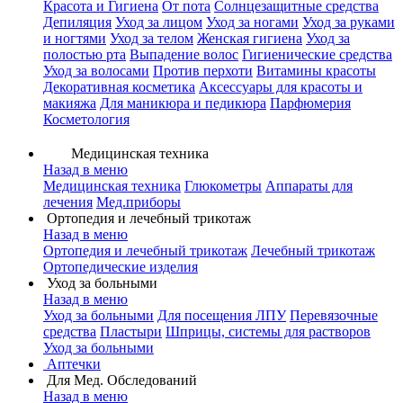
Красота и Гигиена
От пота
Солнцезащитные средства
Депиляция
Уход за лицом
Уход за ногами
Уход за руками
и ногтями
Уход за телом
Женская гигиена
Уход за
полостью рта
Выпадение волос
Гигиенические средства
Уход за волосами
Против перхоти
Витамины красоты
Декоративная косметика
Аксессуары для красоты и
макияжа
Для маникюра и педикюра
Парфюмерия
Косметология
Медицинская техника
Назад в меню
Медицинская техника
Глюкометры
Аппараты для
лечения
Мед.приборы
Ортопедия и лечебный трикотаж
Назад в меню
Ортопедия и лечебный трикотаж
Лечебный трикотаж
Ортопедические изделия
Уход за больными
Назад в меню
Уход за больными
Для посещения ЛПУ
Перевязочные
средства
Пластыри
Шприцы, системы для растворов
Уход за больными
Аптечки
Для Мед. Обследований
Назад в меню