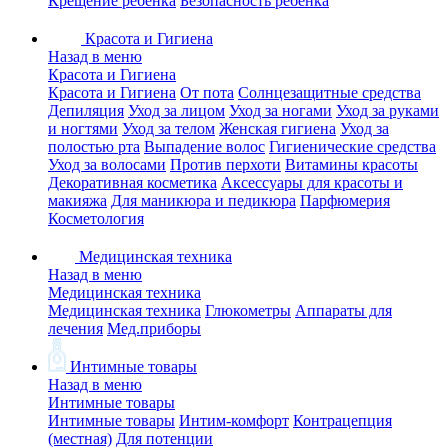
Крещение ребенка
Безопасность ребенка
Красота и Гигиена
Назад в меню
Красота и Гигиена
Красота и Гигиена
От пота
Солнцезащитные средства
Депиляция
Уход за лицом
Уход за ногами
Уход за руками
и ногтями
Уход за телом
Женская гигиена
Уход за
полостью рта
Выпадение волос
Гигиенические средства
Уход за волосами
Против перхоти
Витамины красоты
Декоративная косметика
Аксессуары для красоты и
макияжа
Для маникюра и педикюра
Парфюмерия
Косметология
Медицинская техника
Назад в меню
Медицинская техника
Медицинская техника
Глюкометры
Аппараты для
лечения
Мед.приборы
Интимные товары
Назад в меню
Интимные товары
Интимные товары
Интим-комфорт
Контрацепция
(местная)
Для потенции