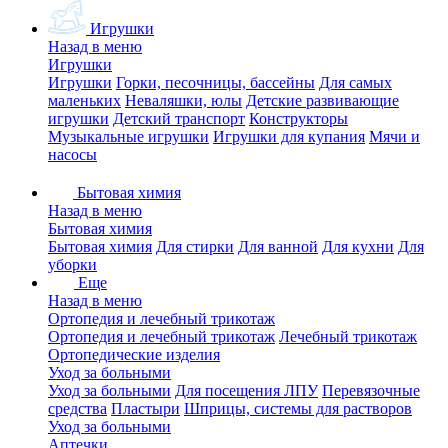
Игрушки
Назад в меню
Игрушки
Игрушки
Горки, песочницы, бассейны
Для самых
маленьких
Неваляшки, юлы
Детские развивающие
игрушки
Детский транспорт
Конструкторы
Музыкальные игрушки
Игрушки для купания
Мячи и
насосы
Бытовая химия
Назад в меню
Бытовая химия
Бытовая химия
Для стирки
Для ванной
Для кухни
Для
уборки
Еще
Назад в меню
Ортопедия и лечебный трикотаж
Ортопедия и лечебный трикотаж
Лечебный трикотаж
Ортопедические изделия
Уход за больными
Уход за больными
Для посещения ЛПУ
Перевязочные
средства
Пластыри
Шприцы, системы для растворов
Уход за больными
Аптечки