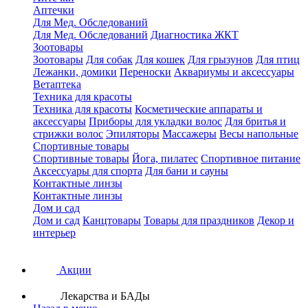
Аптечки
Для Мед. Обследований
Для Мед. Обследований
Диагностика ЖКТ
Зоотовары
Зоотовары
Для собак
Для кошек
Для грызунов
Для птиц
Лежанки, домики
Переноски
Аквариумы и аксессуары
Ветаптека
Техника для красоты
Техника для красоты
Косметические аппараты и
аксессуары
Приборы для укладки волос
Для бритья и
стрижки волос
Эпиляторы
Массажеры
Весы напольные
Спортивные товары
Спортивные товары
Йога, пилатес
Спортивное питание
Аксессуары для спорта
Для бани и сауны
Контактные линзы
Контактные линзы
Дом и сад
Дом и сад
Канцтовары
Товары для праздников
Декор и
интерьер
Акции
Лекарства и БАДы