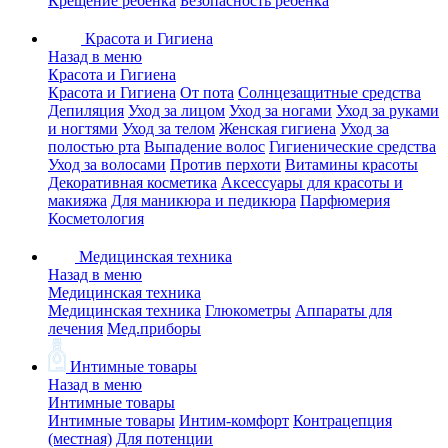
Крещение ребенка
Безопасность ребенка
Красота и Гигиена
Назад в меню
Красота и Гигиена
Красота и Гигиена
От пота
Солнцезащитные средства
Депиляция
Уход за лицом
Уход за ногами
Уход за руками
и ногтями
Уход за телом
Женская гигиена
Уход за
полостью рта
Выпадение волос
Гигиенические средства
Уход за волосами
Против перхоти
Витамины красоты
Декоративная косметика
Аксессуары для красоты и
макияжа
Для маникюра и педикюра
Парфюмерия
Косметология
Медицинская техника
Назад в меню
Медицинская техника
Медицинская техника
Глюкометры
Аппараты для
лечения
Мед.приборы
Интимные товары
Назад в меню
Интимные товары
Интимные товары
Интим-комфорт
Контрацепция
(местная)
Для потенции