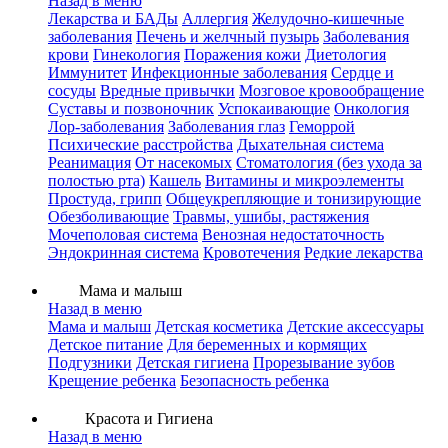
Назад в меню
Лекарства и БАДы
Аллергия
Желудочно-кишечные
заболевания
Печень и желчный пузырь
Заболевания
крови
Гинекология
Поражения кожи
Диетология
Иммунитет
Инфекционные заболевания
Сердце и
сосуды
Вредные привычки
Мозговое кровообращение
Суставы и позвоночник
Успокаивающие
Онкология
Лор-заболевания
Заболевания глаз
Геморрой
Психические расстройства
Дыхательная система
Реанимация
От насекомых
Стоматология (без ухода за
полостью рта)
Кашель
Витамины и микроэлементы
Простуда, грипп
Общеукрепляющие и тонизирующие
Обезболивающие
Травмы, ушибы, растяжения
Мочеполовая система
Венозная недостаточность
Эндокринная система
Кровотечения
Редкие лекарства
Мама и малыш
Назад в меню
Мама и малыш
Детская косметика
Детские аксессуары
Детское питание
Для беременных и кормящих
Подгузники
Детская гигиена
Прорезывание зубов
Крещение ребенка
Безопасность ребенка
Красота и Гигиена
Назад в меню