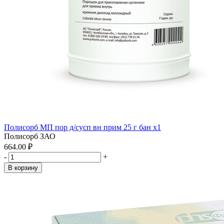
Полисорб МП пор д/сусп вн прим 25 г бан x1
Полисорб ЗАО
664.00 ₽
-
+
В корзину