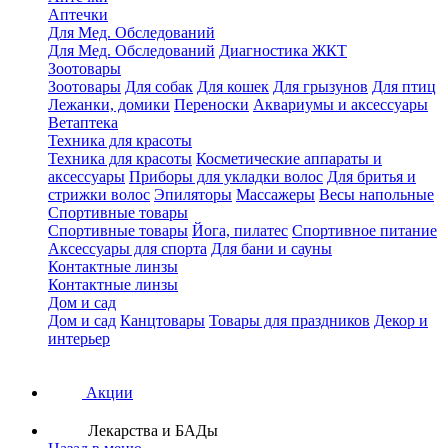
Аптечки
Для Мед. Обследований
Для Мед. Обследований
Диагностика ЖКТ
Зоотовары
Зоотовары
Для собак
Для кошек
Для грызунов
Для птиц
Лежанки, домики
Переноски
Аквариумы и аксессуары
Ветаптека
Техника для красоты
Техника для красоты
Косметические аппараты и
аксессуары
Приборы для укладки волос
Для бритья и
стрижки волос
Эпиляторы
Массажеры
Весы напольные
Спортивные товары
Спортивные товары
Йога, пилатес
Спортивное питание
Аксессуары для спорта
Для бани и сауны
Контактные линзы
Контактные линзы
Дом и сад
Дом и сад
Канцтовары
Товары для праздников
Декор и
интерьер
Акции
Лекарства и БАДы