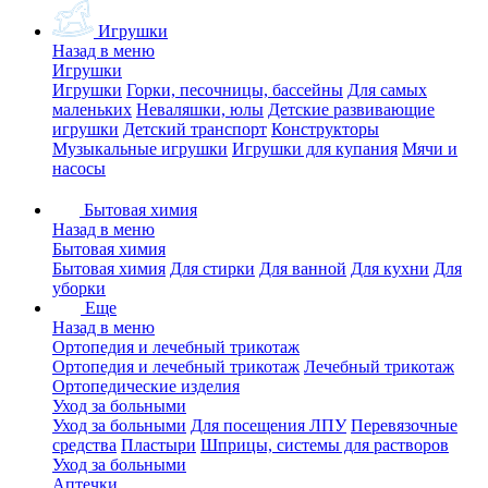
Игрушки
Назад в меню
Игрушки
Игрушки
Горки, песочницы, бассейны
Для самых
маленьких
Неваляшки, юлы
Детские развивающие
игрушки
Детский транспорт
Конструкторы
Музыкальные игрушки
Игрушки для купания
Мячи и
насосы
Бытовая химия
Назад в меню
Бытовая химия
Бытовая химия
Для стирки
Для ванной
Для кухни
Для
уборки
Еще
Назад в меню
Ортопедия и лечебный трикотаж
Ортопедия и лечебный трикотаж
Лечебный трикотаж
Ортопедические изделия
Уход за больными
Уход за больными
Для посещения ЛПУ
Перевязочные
средства
Пластыри
Шприцы, системы для растворов
Уход за больными
Аптечки