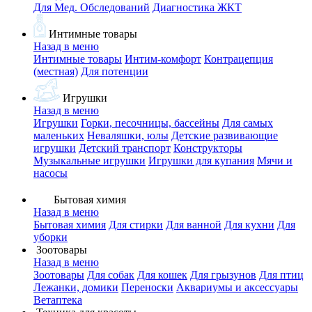
Для Мед. Обследований
Диагностика ЖКТ
Интимные товары
Назад в меню
Интимные товары
Интим-комфорт
Контрацепция
(местная)
Для потенции
Игрушки
Назад в меню
Игрушки
Горки, песочницы, бассейны
Для самых
маленьких
Неваляшки, юлы
Детские развивающие
игрушки
Детский транспорт
Конструкторы
Музыкальные игрушки
Игрушки для купания
Мячи и
насосы
Бытовая химия
Назад в меню
Бытовая химия
Для стирки
Для ванной
Для кухни
Для
уборки
Зоотовары
Назад в меню
Зоотовары
Для собак
Для кошек
Для грызунов
Для птиц
Лежанки, домики
Переноски
Аквариумы и аксессуары
Ветаптека