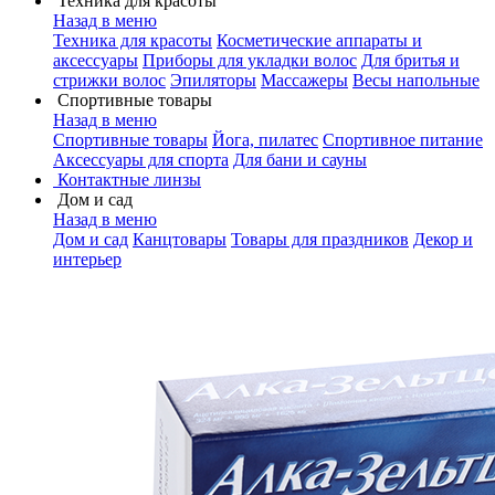
Техника для красоты
Назад в меню
Техника для красоты
Косметические аппараты и
аксессуары
Приборы для укладки волос
Для бритья и
стрижки волос
Эпиляторы
Массажеры
Весы напольные
Спортивные товары
Назад в меню
Спортивные товары
Йога, пилатес
Спортивное питание
Аксессуары для спорта
Для бани и сауны
Контактные линзы
Дом и сад
Назад в меню
Дом и сад
Канцтовары
Товары для праздников
Декор и
интерьер