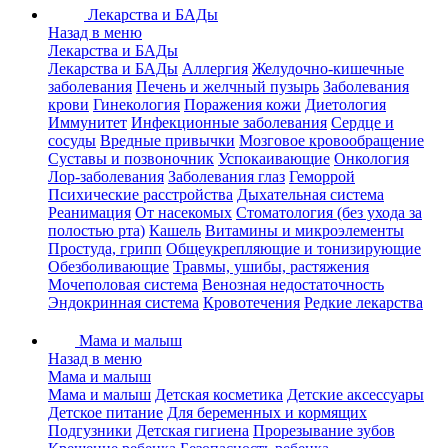
Лекарства и БАДы
Назад в меню
Лекарства и БАДы
Лекарства и БАДы
Аллергия
Желудочно-кишечные
заболевания
Печень и желчный пузырь
Заболевания
крови
Гинекология
Поражения кожи
Диетология
Иммунитет
Инфекционные заболевания
Сердце и
сосуды
Вредные привычки
Мозговое кровообращение
Суставы и позвоночник
Успокаивающие
Онкология
Лор-заболевания
Заболевания глаз
Геморрой
Психические расстройства
Дыхательная система
Реанимация
От насекомых
Стоматология (без ухода за
полостью рта)
Кашель
Витамины и микроэлементы
Простуда, грипп
Общеукрепляющие и тонизирующие
Обезболивающие
Травмы, ушибы, растяжения
Мочеполовая система
Венозная недостаточность
Эндокринная система
Кровотечения
Редкие лекарства
Мама и малыш
Назад в меню
Мама и малыш
Мама и малыш
Детская косметика
Детские аксессуары
Детское питание
Для беременных и кормящих
Подгузники
Детская гигиена
Прорезывание зубов