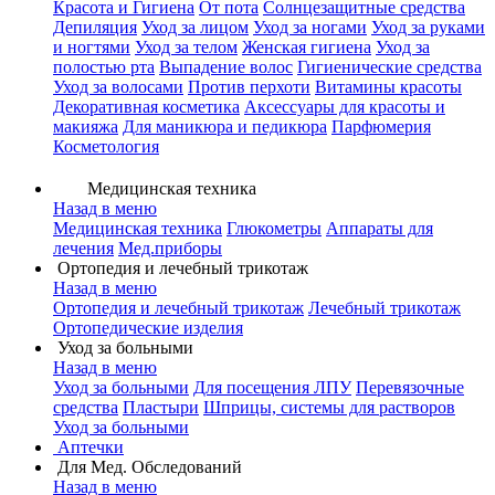
Красота и Гигиена
От пота
Солнцезащитные средства
Депиляция
Уход за лицом
Уход за ногами
Уход за руками
и ногтями
Уход за телом
Женская гигиена
Уход за
полостью рта
Выпадение волос
Гигиенические средства
Уход за волосами
Против перхоти
Витамины красоты
Декоративная косметика
Аксессуары для красоты и
макияжа
Для маникюра и педикюра
Парфюмерия
Косметология
Медицинская техника
Назад в меню
Медицинская техника
Глюкометры
Аппараты для
лечения
Мед.приборы
Ортопедия и лечебный трикотаж
Назад в меню
Ортопедия и лечебный трикотаж
Лечебный трикотаж
Ортопедические изделия
Уход за больными
Назад в меню
Уход за больными
Для посещения ЛПУ
Перевязочные
средства
Пластыри
Шприцы, системы для растворов
Уход за больными
Аптечки
Для Мед. Обследований
Назад в меню