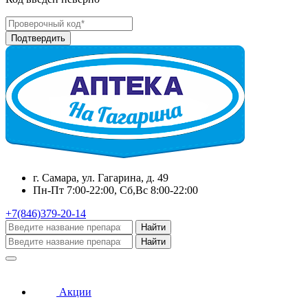
г. Самара, ул. Гагарина, д. 49
Пн-Пт 7:00-22:00, Сб,Вс 8:00-22:00
+7(846)379-20-14
Найти
Найти
Акции