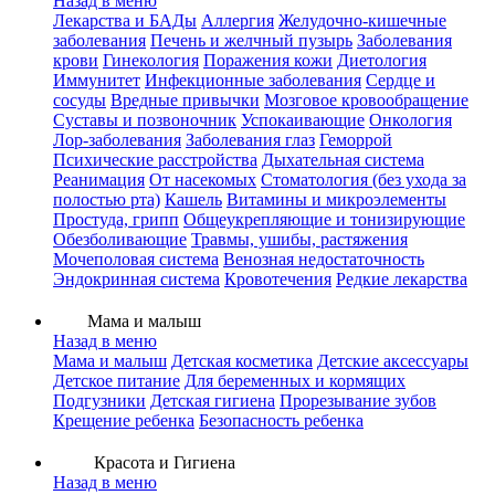
Назад в меню
Лекарства и БАДы
Аллергия
Желудочно-кишечные
заболевания
Печень и желчный пузырь
Заболевания
крови
Гинекология
Поражения кожи
Диетология
Иммунитет
Инфекционные заболевания
Сердце и
сосуды
Вредные привычки
Мозговое кровообращение
Суставы и позвоночник
Успокаивающие
Онкология
Лор-заболевания
Заболевания глаз
Геморрой
Психические расстройства
Дыхательная система
Реанимация
От насекомых
Стоматология (без ухода за
полостью рта)
Кашель
Витамины и микроэлементы
Простуда, грипп
Общеукрепляющие и тонизирующие
Обезболивающие
Травмы, ушибы, растяжения
Мочеполовая система
Венозная недостаточность
Эндокринная система
Кровотечения
Редкие лекарства
Мама и малыш
Назад в меню
Мама и малыш
Детская косметика
Детские аксессуары
Детское питание
Для беременных и кормящих
Подгузники
Детская гигиена
Прорезывание зубов
Крещение ребенка
Безопасность ребенка
Красота и Гигиена
Назад в меню