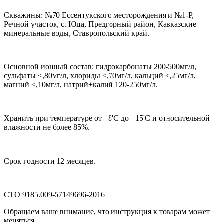
Скважины: №70 Ессентукского месторождения и №1-Р,
Речной участок, с. Юца, Предгорный район, Кавказские
минеральные воды, Ставропольский край.
Основной ионный состав: гидрокарбонаты 200-500мг/л,
сульфаты <,80мг/л, хлориды <,70мг/л, кальций <,25мг/л,
магний <,10мг/л, натрий+калий 120-250мг/л.
Хранить при температуре от +8'C до +15'C и относительной
влажности не более 85%.
Срок годности 12 месяцев.
СТО 9185.009-57149696-2016
Обращаем ваше внимание, что инструкция к товарам может
меняться.