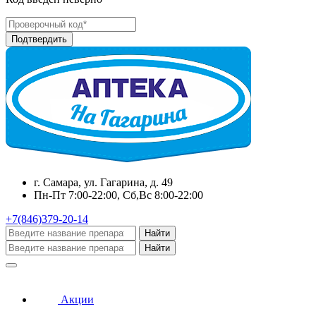
г. Самара, ул. Гагарина, д. 49
Пн-Пт 7:00-22:00, Сб,Вс 8:00-22:00
+7(846)379-20-14
Найти
Найти
Акции