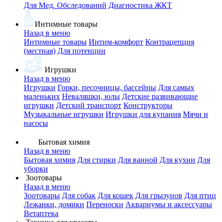
Для Мед. Обследований
Диагностика ЖКТ
Интимные товары
Назад в меню
Интимные товары
Интим-комфорт
Контрацепция
(местная)
Для потенции
Игрушки
Назад в меню
Игрушки
Горки, песочницы, бассейны
Для самых
маленьких
Неваляшки, юлы
Детские развивающие
игрушки
Детский транспорт
Конструкторы
Музыкальные игрушки
Игрушки для купания
Мячи и
насосы
Бытовая химия
Назад в меню
Бытовая химия
Для стирки
Для ванной
Для кухни
Для
уборки
Зоотовары
Назад в меню
Зоотовары
Для собак
Для кошек
Для грызунов
Для птиц
Лежанки, домики
Переноски
Аквариумы и аксессуары
Ветаптека