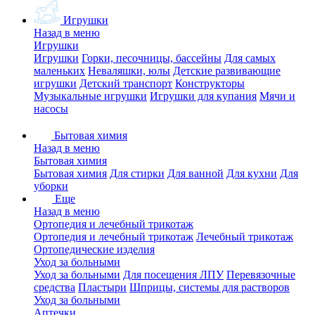
Игрушки
Назад в меню
Игрушки
Игрушки
Горки, песочницы, бассейны
Для самых
маленьких
Неваляшки, юлы
Детские развивающие
игрушки
Детский транспорт
Конструкторы
Музыкальные игрушки
Игрушки для купания
Мячи и
насосы
Бытовая химия
Назад в меню
Бытовая химия
Бытовая химия
Для стирки
Для ванной
Для кухни
Для
уборки
Еще
Назад в меню
Ортопедия и лечебный трикотаж
Ортопедия и лечебный трикотаж
Лечебный трикотаж
Ортопедические изделия
Уход за больными
Уход за больными
Для посещения ЛПУ
Перевязочные
средства
Пластыри
Шприцы, системы для растворов
Уход за больными
Аптечки