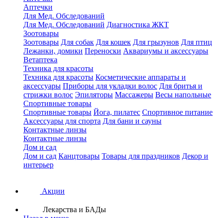
Аптечки
Для Мед. Обследований
Для Мед. Обследований
Диагностика ЖКТ
Зоотовары
Зоотовары
Для собак
Для кошек
Для грызунов
Для птиц
Лежанки, домики
Переноски
Аквариумы и аксессуары
Ветаптека
Техника для красоты
Техника для красоты
Косметические аппараты и
аксессуары
Приборы для укладки волос
Для бритья и
стрижки волос
Эпиляторы
Массажеры
Весы напольные
Спортивные товары
Спортивные товары
Йога, пилатес
Спортивное питание
Аксессуары для спорта
Для бани и сауны
Контактные линзы
Контактные линзы
Дом и сад
Дом и сад
Канцтовары
Товары для праздников
Декор и
интерьер
Акции
Лекарства и БАДы