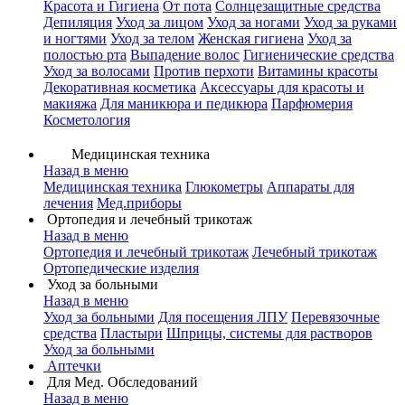
Красота и Гигиена
От пота
Солнцезащитные средства
Депиляция
Уход за лицом
Уход за ногами
Уход за руками
и ногтями
Уход за телом
Женская гигиена
Уход за
полостью рта
Выпадение волос
Гигиенические средства
Уход за волосами
Против перхоти
Витамины красоты
Декоративная косметика
Аксессуары для красоты и
макияжа
Для маникюра и педикюра
Парфюмерия
Косметология
Медицинская техника
Назад в меню
Медицинская техника
Глюкометры
Аппараты для
лечения
Мед.приборы
Ортопедия и лечебный трикотаж
Назад в меню
Ортопедия и лечебный трикотаж
Лечебный трикотаж
Ортопедические изделия
Уход за больными
Назад в меню
Уход за больными
Для посещения ЛПУ
Перевязочные
средства
Пластыри
Шприцы, системы для растворов
Уход за больными
Аптечки
Для Мед. Обследований
Назад в меню