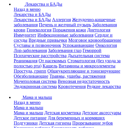
Лекарства и БАДы
Назад в меню
Лекарства и БАДы
Лекарства и БАДы
Аллергия
Желудочно-кишечные
заболевания
Печень и желчный пузырь
Заболевания
крови
Гинекология
Поражения кожи
Диетология
Иммунитет
Инфекционные заболевания
Сердце и
сосуды
Вредные привычки
Мозговое кровообращение
Суставы и позвоночник
Успокаивающие
Онкология
Лор-заболевания
Заболевания глаз
Геморрой
Психические расстройства
Дыхательная система
Реанимация
От насекомых
Стоматология (без ухода за
полостью рта)
Кашель
Витамины и микроэлементы
Простуда, грипп
Общеукрепляющие и тонизирующие
Обезболивающие
Травмы, ушибы, растяжения
Мочеполовая система
Венозная недостаточность
Эндокринная система
Кровотечения
Редкие лекарства
Мама и малыш
Назад в меню
Мама и малыш
Мама и малыш
Детская косметика
Детские аксессуары
Детское питание
Для беременных и кормящих
Подгузники
Детская гигиена
Прорезывание зубов