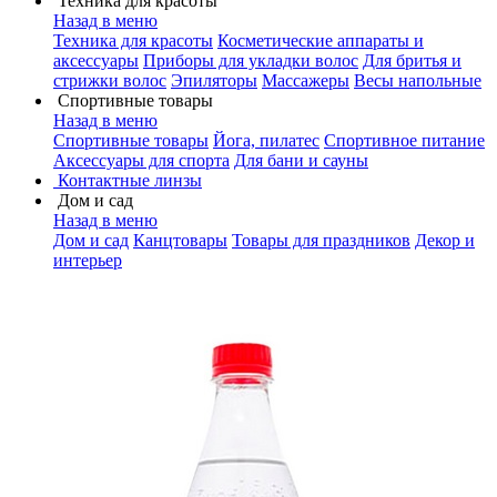
Техника для красоты
Назад в меню
Техника для красоты
Косметические аппараты и
аксессуары
Приборы для укладки волос
Для бритья и
стрижки волос
Эпиляторы
Массажеры
Весы напольные
Спортивные товары
Назад в меню
Спортивные товары
Йога, пилатес
Спортивное питание
Аксессуары для спорта
Для бани и сауны
Контактные линзы
Дом и сад
Назад в меню
Дом и сад
Канцтовары
Товары для праздников
Декор и
интерьер