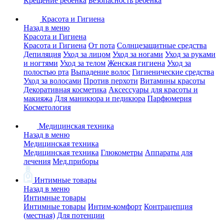
Крещение ребенка
Безопасность ребенка
Красота и Гигиена
Назад в меню
Красота и Гигиена
Красота и Гигиена
От пота
Солнцезащитные средства
Депиляция
Уход за лицом
Уход за ногами
Уход за руками
и ногтями
Уход за телом
Женская гигиена
Уход за
полостью рта
Выпадение волос
Гигиенические средства
Уход за волосами
Против перхоти
Витамины красоты
Декоративная косметика
Аксессуары для красоты и
макияжа
Для маникюра и педикюра
Парфюмерия
Косметология
Медицинская техника
Назад в меню
Медицинская техника
Медицинская техника
Глюкометры
Аппараты для
лечения
Мед.приборы
Интимные товары
Назад в меню
Интимные товары
Интимные товары
Интим-комфорт
Контрацепция
(местная)
Для потенции