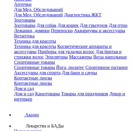
Аптечки
Для Мед. Обследований
Для Мед. Обследований
Диагностика ЖКТ
Зоотовары
Зоотовары
Для собак
Для кошек
Для грызунов
Для птиц
Лежанки, домики
Переноски
Аквариумы и аксессуары
Ветаптека
Техника для красоты
Техника для красоты
Косметические аппараты и
аксессуары
Приборы для укладки волос
Для бритья и
стрижки волос
Эпиляторы
Массажеры
Весы напольные
Спортивные товары
Спортивные товары
Йога, пилатес
Спортивное питание
Аксессуары для спорта
Для бани и сауны
Контактные линзы
Контактные линзы
Дом и сад
Дом и сад
Канцтовары
Товары для праздников
Декор и
интерьер
Акции
Лекарства и БАДы