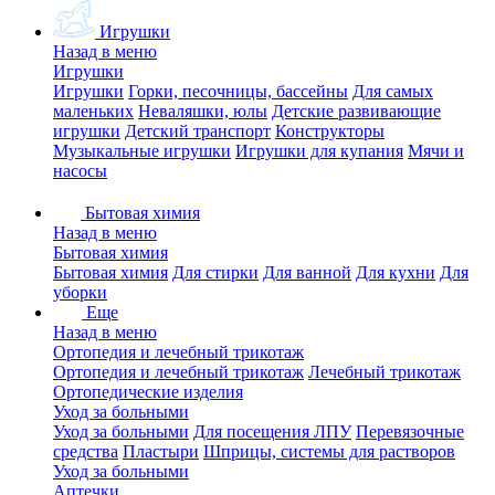
Игрушки
Назад в меню
Игрушки
Игрушки
Горки, песочницы, бассейны
Для самых
маленьких
Неваляшки, юлы
Детские развивающие
игрушки
Детский транспорт
Конструкторы
Музыкальные игрушки
Игрушки для купания
Мячи и
насосы
Бытовая химия
Назад в меню
Бытовая химия
Бытовая химия
Для стирки
Для ванной
Для кухни
Для
уборки
Еще
Назад в меню
Ортопедия и лечебный трикотаж
Ортопедия и лечебный трикотаж
Лечебный трикотаж
Ортопедические изделия
Уход за больными
Уход за больными
Для посещения ЛПУ
Перевязочные
средства
Пластыри
Шприцы, системы для растворов
Уход за больными
Аптечки