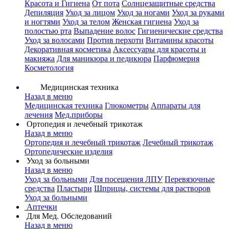
Красота и Гигиена
От пота
Солнцезащитные средства
Депиляция
Уход за лицом
Уход за ногами
Уход за руками
и ногтями
Уход за телом
Женская гигиена
Уход за
полостью рта
Выпадение волос
Гигиенические средства
Уход за волосами
Против перхоти
Витамины красоты
Декоративная косметика
Аксессуары для красоты и
макияжа
Для маникюра и педикюра
Парфюмерия
Косметология
Медицинская техника
Назад в меню
Медицинская техника
Глюкометры
Аппараты для
лечения
Мед.приборы
Ортопедия и лечебный трикотаж
Назад в меню
Ортопедия и лечебный трикотаж
Лечебный трикотаж
Ортопедические изделия
Уход за больными
Назад в меню
Уход за больными
Для посещения ЛПУ
Перевязочные
средства
Пластыри
Шприцы, системы для растворов
Уход за больными
Аптечки
Для Мед. Обследований
Назад в меню