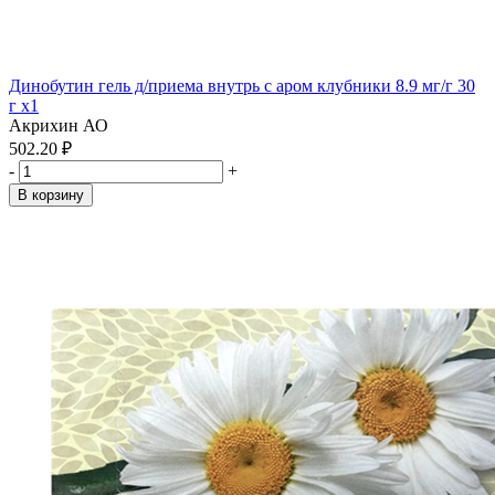
Динобутин гель д/приема внутрь с аром клубники 8.9 мг/г 30
г x1
Акрихин АО
502.20 ₽
-
+
В корзину