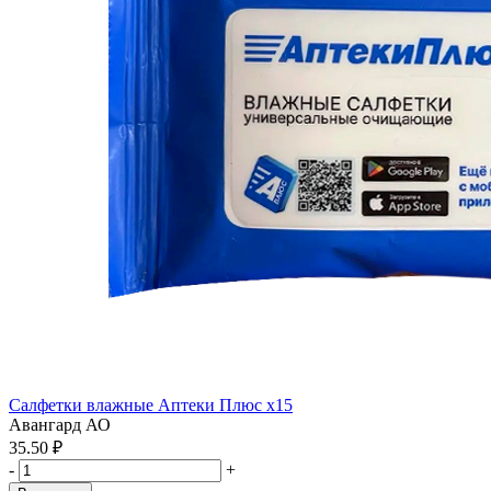
Салфетки влажные Аптеки Плюс x15
Авангард АО
35.50 ₽
-
+