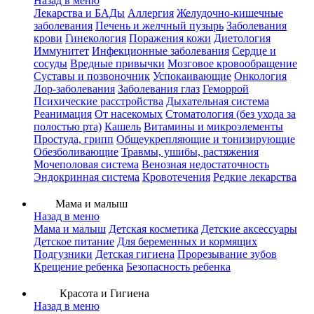
Назад в меню
Лекарства и БАДы
Аллергия
Желудочно-кишечные
заболевания
Печень и желчный пузырь
Заболевания
крови
Гинекология
Поражения кожи
Диетология
Иммунитет
Инфекционные заболевания
Сердце и
сосуды
Вредные привычки
Мозговое кровообращение
Суставы и позвоночник
Успокаивающие
Онкология
Лор-заболевания
Заболевания глаз
Геморрой
Психические расстройства
Дыхательная система
Реанимация
От насекомых
Стоматология (без ухода за
полостью рта)
Кашель
Витамины и микроэлементы
Простуда, грипп
Общеукрепляющие и тонизирующие
Обезболивающие
Травмы, ушибы, растяжения
Мочеполовая система
Венозная недостаточность
Эндокринная система
Кровотечения
Редкие лекарства
Мама и малыш
Назад в меню
Мама и малыш
Детская косметика
Детские аксессуары
Детское питание
Для беременных и кормящих
Подгузники
Детская гигиена
Прорезывание зубов
Крещение ребенка
Безопасность ребенка
Красота и Гигиена
Назад в меню