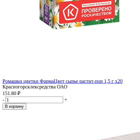
Ромашки цветки ФармаЦвет сырье растит-пор 1,5 г x20
Красногорсклексредства ОАО
151.80 ₽
-
+
В корзину