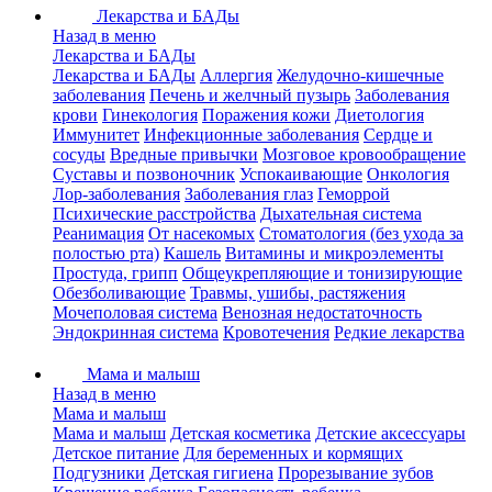
Лекарства и БАДы
Назад в меню
Лекарства и БАДы
Лекарства и БАДы
Аллергия
Желудочно-кишечные
заболевания
Печень и желчный пузырь
Заболевания
крови
Гинекология
Поражения кожи
Диетология
Иммунитет
Инфекционные заболевания
Сердце и
сосуды
Вредные привычки
Мозговое кровообращение
Суставы и позвоночник
Успокаивающие
Онкология
Лор-заболевания
Заболевания глаз
Геморрой
Психические расстройства
Дыхательная система
Реанимация
От насекомых
Стоматология (без ухода за
полостью рта)
Кашель
Витамины и микроэлементы
Простуда, грипп
Общеукрепляющие и тонизирующие
Обезболивающие
Травмы, ушибы, растяжения
Мочеполовая система
Венозная недостаточность
Эндокринная система
Кровотечения
Редкие лекарства
Мама и малыш
Назад в меню
Мама и малыш
Мама и малыш
Детская косметика
Детские аксессуары
Детское питание
Для беременных и кормящих
Подгузники
Детская гигиена
Прорезывание зубов