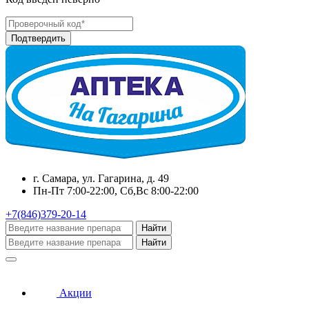
г. Самара, ул. Гагарина, д. 49
Пн-Пт 7:00-22:00, Сб,Вс 8:00-22:00
+7(846)379-20-14
Найти
Найти
Акции