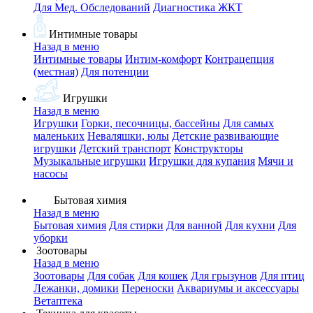
Для Мед. Обследований
Диагностика ЖКТ
Интимные товары
Назад в меню
Интимные товары
Интим-комфорт
Контрацепция
(местная)
Для потенции
Игрушки
Назад в меню
Игрушки
Горки, песочницы, бассейны
Для самых
маленьких
Неваляшки, юлы
Детские развивающие
игрушки
Детский транспорт
Конструкторы
Музыкальные игрушки
Игрушки для купания
Мячи и
насосы
Бытовая химия
Назад в меню
Бытовая химия
Для стирки
Для ванной
Для кухни
Для
уборки
Зоотовары
Назад в меню
Зоотовары
Для собак
Для кошек
Для грызунов
Для птиц
Лежанки, домики
Переноски
Аквариумы и аксессуары
Ветаптека