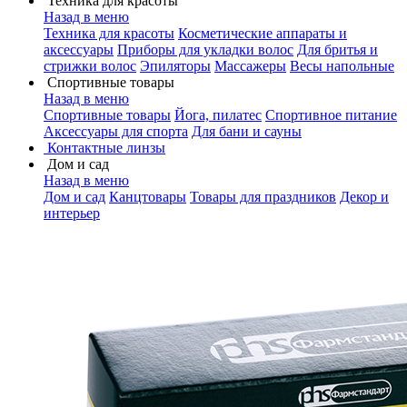
Техника для красоты
Назад в меню
Техника для красоты
Косметические аппараты и
аксессуары
Приборы для укладки волос
Для бритья и
стрижки волос
Эпиляторы
Массажеры
Весы напольные
Спортивные товары
Назад в меню
Спортивные товары
Йога, пилатес
Спортивное питание
Аксессуары для спорта
Для бани и сауны
Контактные линзы
Дом и сад
Назад в меню
Дом и сад
Канцтовары
Товары для праздников
Декор и
интерьер