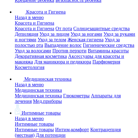
Крещение ребенка
Безопасность ребенка
Красота и Гигиена
Назад в меню
Красота и Гигиена
Красота и Гигиена
От пота
Солнцезащитные средства
Депиляция
Уход за лицом
Уход за ногами
Уход за руками
и ногтями
Уход за телом
Женская гигиена
Уход за
полостью рта
Выпадение волос
Гигиенические средства
Уход за волосами
Против перхоти
Витамины красоты
Декоративная косметика
Аксессуары для красоты и
макияжа
Для маникюра и педикюра
Парфюмерия
Косметология
Медицинская техника
Назад в меню
Медицинская техника
Медицинская техника
Глюкометры
Аппараты для
лечения
Мед.приборы
Интимные товары
Назад в меню
Интимные товары
Интимные товары
Интим-комфорт
Контрацепция
(местная)
Для потенции