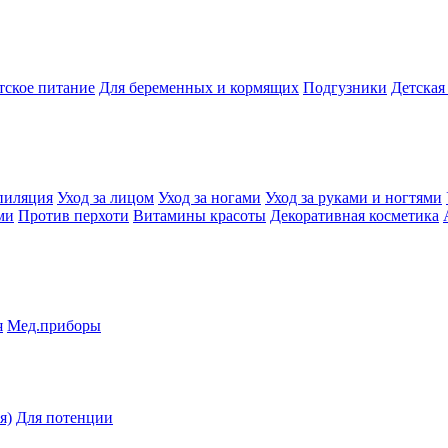
тское питание
Для беременных и кормящих
Подгузники
Детская
пиляция
Уход за лицом
Уход за ногами
Уход за руками и ногтями
ми
Против перхоти
Витамины красоты
Декоративная косметика
я
Мед.приборы
я)
Для потенции