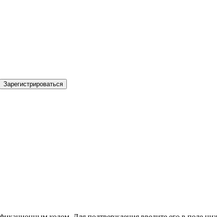
Зарегистрироваться
фикационным кодом. Для подтверждения введите его в поле ниж