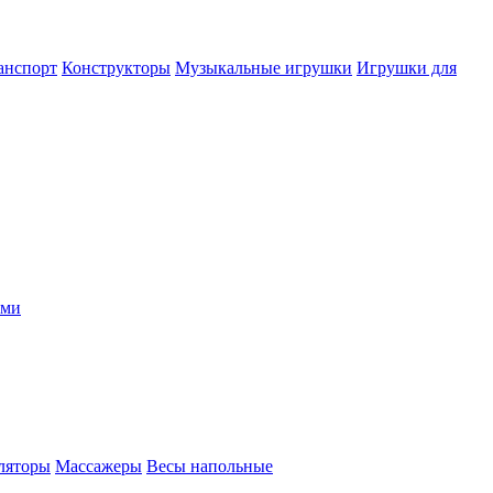
анспорт
Конструкторы
Музыкальные игрушки
Игрушки для
ыми
ляторы
Массажеры
Весы напольные