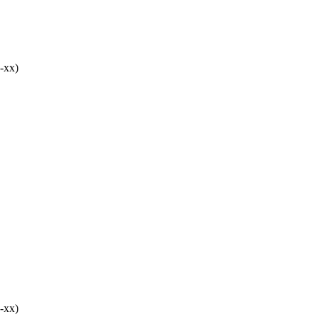
-хх)
-хх)