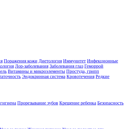
ия
Поражения кожи
Диетология
Иммунитет
Инфекционные
ология
Лор-заболевания
Заболевания глаз
Геморрой
ель
Витамины и микроэлементы
Простуда, грипп
таточность
Эндокринная система
Кровотечения
Редкие
 гигиена
Прорезывание зубов
Крещение ребенка
Безопасность