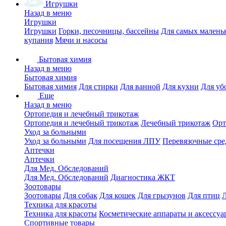
Игрушки
Назад в меню
Игрушки
Игрушки
Горки, песочницы, бассейны
Для самых малень
купания
Мячи и насосы
Бытовая химия
Назад в меню
Бытовая химия
Бытовая химия
Для стирки
Для ванной
Для кухни
Для уб
Еще
Назад в меню
Ортопедия и лечебный трикотаж
Ортопедия и лечебный трикотаж
Лечебный трикотаж
Орт
Уход за больными
Уход за больными
Для посещения ЛПУ
Перевязочные сре
Аптечки
Аптечки
Для Мед. Обследований
Для Мед. Обследований
Диагностика ЖКТ
Зоотовары
Зоотовары
Для собак
Для кошек
Для грызунов
Для птиц
Техника для красоты
Техника для красоты
Косметические аппараты и аксессуа
Спортивные товары