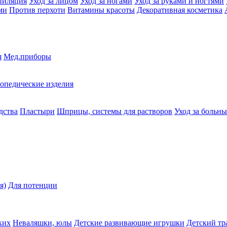
пиляция
Уход за лицом
Уход за ногами
Уход за руками и ногтями
ми
Против перхоти
Витамины красоты
Декоративная косметика
я
Мед.приборы
опедические изделия
дства
Пластыри
Шприцы, системы для растворов
Уход за больн
я)
Для потенции
ких
Неваляшки, юлы
Детские развивающие игрушки
Детский тр