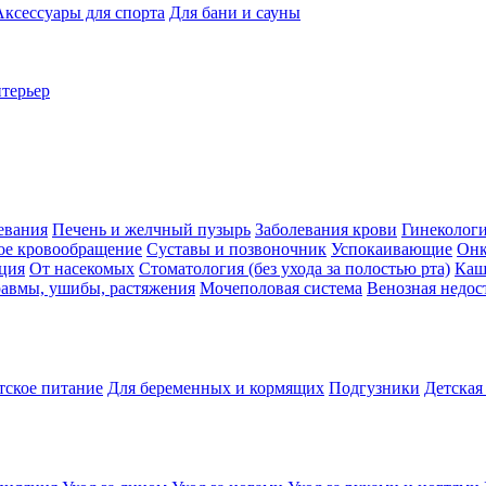
Аксессуары для спорта
Для бани и сауны
нтерьер
евания
Печень и желчный пузырь
Заболевания крови
Гинеколог
ое кровообращение
Суставы и позвоночник
Успокаивающие
Онк
ция
От насекомых
Стоматология (без ухода за полостью рта)
Каш
авмы, ушибы, растяжения
Мочеполовая система
Венозная недос
тское питание
Для беременных и кормящих
Подгузники
Детская