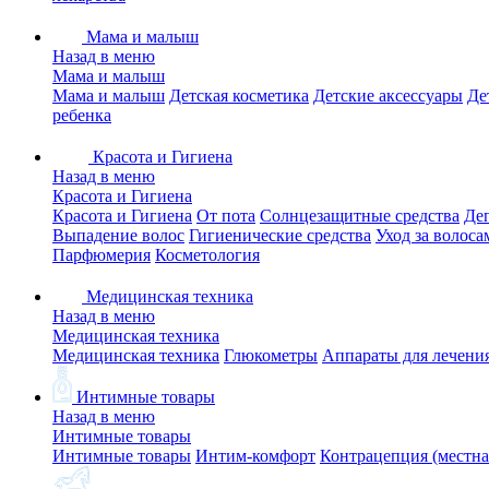
Мама и малыш
Назад в меню
Мама и малыш
Мама и малыш
Детская косметика
Детские аксессуары
Де
ребенка
Красота и Гигиена
Назад в меню
Красота и Гигиена
Красота и Гигиена
От пота
Солнцезащитные средства
Де
Выпадение волос
Гигиенические средства
Уход за волоса
Парфюмерия
Косметология
Медицинская техника
Назад в меню
Медицинская техника
Медицинская техника
Глюкометры
Аппараты для лечени
Интимные товары
Назад в меню
Интимные товары
Интимные товары
Интим-комфорт
Контрацепция (местна