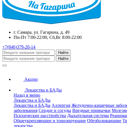
г. Самара, ул. Гагарина, д. 49
Пн-Пт 7:00-22:00, Сб,Вс 8:00-22:00
+7(846)379-20-14
Найти
Найти
Акции
Лекарства и БАДы
Назад в меню
Лекарства и БАДы
Лекарства и БАДы
Аллергия
Желудочно-кишечные забол
заболевания
Сердце и сосуды
Вредные привычки
Мозгов
Психические расстройства
Дыхательная система
Реанима
Общеукрепляющие и тонизирующие
Обезболивающие
Тр
лекарства