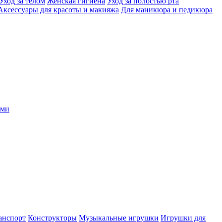
Уход за телом
Женская гигиена
Уход за полостью рта
Аксессуары для красоты и макияжа
Для маникюра и педикюра
ыми
анспорт
Конструкторы
Музыкальные игрушки
Игрушки для