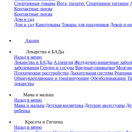
Спортивные товары
Йога, пилатес
Спортивное питание
Контактные линзы
Контактные линзы
Дом и сад
Дом и сад
Канцтовары
Товары для праздников
Декор и и
Акции
Лекарства и БАДы
Назад в меню
Лекарства и БАДы
Аллергия
Желудочно-кишечные забол
заболевания
Сердце и сосуды
Вредные привычки
Мозгов
Психические расстройства
Дыхательная система
Реанима
Общеукрепляющие и тонизирующие
Обезболивающие
Тр
лекарства
Мама и малыш
Назад в меню
Мама и малыш
Детская косметика
Детские аксессуары
Де
ребенка
Красота и Гигиена
Назад в меню