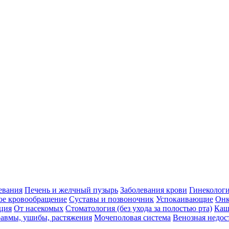
евания
Печень и желчный пузырь
Заболевания крови
Гинеколог
ое кровообращение
Суставы и позвоночник
Успокаивающие
Онк
ция
От насекомых
Стоматология (без ухода за полостью рта)
Каш
авмы, ушибы, растяжения
Мочеполовая система
Венозная недос