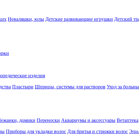
ких
Неваляшки, юлы
Детские развивающие игрушки
Детский тр
орки
опедические изделия
дства
Пластыри
Шприцы, системы для растворов
Уход за больн
Лежанки, домики
Переноски
Аквариумы и аксессуары
Ветаптека
ры
Приборы для укладки волос
Для бритья и стрижки волос
Эпи