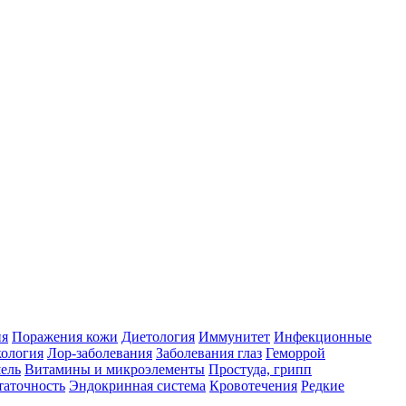
ия
Поражения кожи
Диетология
Иммунитет
Инфекционные
ология
Лор-заболевания
Заболевания глаз
Геморрой
ель
Витамины и микроэлементы
Простуда, грипп
таточность
Эндокринная система
Кровотечения
Редкие