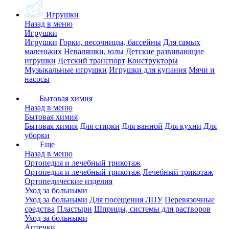
Игрушки
Назад в меню
Игрушки
Игрушки
Горки, песочницы, бассейны
Для самых
маленьких
Неваляшки, юлы
Детские развивающие
игрушки
Детский транспорт
Конструкторы
Музыкальные игрушки
Игрушки для купания
Мячи и
насосы
Бытовая химия
Назад в меню
Бытовая химия
Бытовая химия
Для стирки
Для ванной
Для кухни
Для
уборки
Еще
Назад в меню
Ортопедия и лечебный трикотаж
Ортопедия и лечебный трикотаж
Лечебный трикотаж
Ортопедические изделия
Уход за больными
Уход за больными
Для посещения ЛПУ
Перевязочные
средства
Пластыри
Шприцы, системы для растворов
Уход за больными
Аптечки