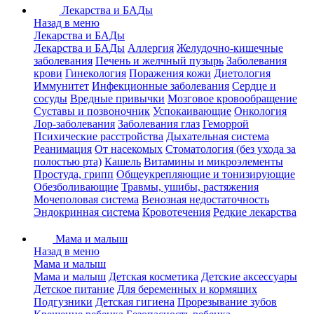
Лекарства и БАДы
Назад в меню
Лекарства и БАДы
Лекарства и БАДы
Аллергия
Желудочно-кишечные
заболевания
Печень и желчный пузырь
Заболевания
крови
Гинекология
Поражения кожи
Диетология
Иммунитет
Инфекционные заболевания
Сердце и
сосуды
Вредные привычки
Мозговое кровообращение
Суставы и позвоночник
Успокаивающие
Онкология
Лор-заболевания
Заболевания глаз
Геморрой
Психические расстройства
Дыхательная система
Реанимация
От насекомых
Стоматология (без ухода за
полостью рта)
Кашель
Витамины и микроэлементы
Простуда, грипп
Общеукрепляющие и тонизирующие
Обезболивающие
Травмы, ушибы, растяжения
Мочеполовая система
Венозная недостаточность
Эндокринная система
Кровотечения
Редкие лекарства
Мама и малыш
Назад в меню
Мама и малыш
Мама и малыш
Детская косметика
Детские аксессуары
Детское питание
Для беременных и кормящих
Подгузники
Детская гигиена
Прорезывание зубов