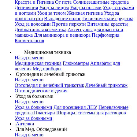
Красота и Гигиена
От пота
Солнцезащитные средства
Депиляция
Уход за лицом
Уход за ногами
Уход за руками
и ногтями
Уход за телом
Женская гигиена
Уход за
полостью рта
Выпадение волос
Гигиенические средства
Уход за волосами
Против перхоти
Витамины красоты
Декоративная косметика
Аксессуары для красоты и
макияжа
Для маникюра и педикюра
Парфюмерия
Косметология
Медицинская техника
Назад в меню
Медицинская техника
Глюкометры
Аппараты для
лечения
Мед.приборы
Ортопедия и лечебный трикотаж
Назад в меню
Ортопедия и лечебный трикотаж
Лечебный трикотаж
Ортопедические изделия
Уход за больными
Назад в меню
Уход за больными
Для посещения ЛПУ
Перевязочные
средства
Пластыри
Шприцы, системы для растворов
Уход за больными
Аптечки
Для Мед. Обследований
Назад в меню