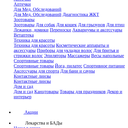
Аптечки
Для Мед. Обследований
Для Мед. Обследований
Диагностика ЖКТ
Зоотовары
Зоотовары
Для собак
Для кошек
Для грызунов
Для птиц
Лежанки, домики
Переноски
Аквариумы и аксессуары
Ветаптека
Техника для красоты
Техника для красоты
Косметические аппараты и
аксессуары
Приборы для укладки волос
Для бритья и
стрижки волос
Эпиляторы
Массажеры
Весы напольные
Спортивные товары
Спортивные товары
Йога, пилатес
Спортивное питание
Аксессуары для спорта
Для бани и сауны
Контактные линзы
Контактные линзы
Дом и сад
Дом и сад
Канцтовары
Товары для праздников
Декор и
интерьер
Акции
Лекарства и БАДы