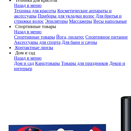
Техника для красоты
Назад в меню
Техника для красоты
Косметические аппараты и
аксессуары
Приборы для укладки волос
Для бритья и
стрижки волос
Эпиляторы
Массажеры
Весы напольные
Спортивные товары
Назад в меню
Спортивные товары
Йога, пилатес
Спортивное питание
Аксессуары для спорта
Для бани и сауны
Контактные линзы
Дом и сад
Назад в меню
Дом и сад
Канцтовары
Товары для праздников
Декор и
интерьер