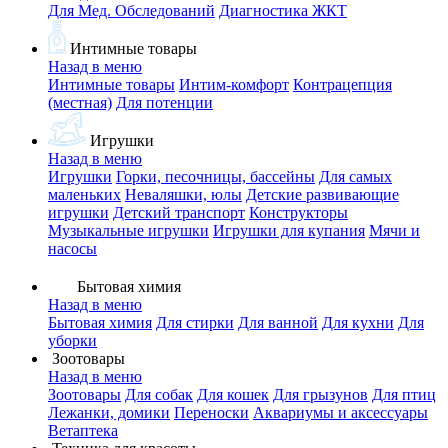
Для Мед. Обследований
Диагностика ЖКТ
Интимные товары
Назад в меню
Интимные товары
Интим-комфорт
Контрацепция
(местная)
Для потенции
Игрушки
Назад в меню
Игрушки
Горки, песочницы, бассейны
Для самых
маленьких
Неваляшки, юлы
Детские развивающие
игрушки
Детский транспорт
Конструкторы
Музыкальные игрушки
Игрушки для купания
Мячи и
насосы
Бытовая химия
Назад в меню
Бытовая химия
Для стирки
Для ванной
Для кухни
Для
уборки
Зоотовары
Назад в меню
Зоотовары
Для собак
Для кошек
Для грызунов
Для птиц
Лежанки, домики
Переноски
Аквариумы и аксессуары
Ветаптека