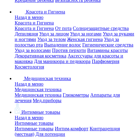
Крещение ребенка
Безопасность ребенка
Красота и Гигиена
Назад в меню
Красота и Гигиена
Красота и Гигиена
От пота
Солнцезащитные средства
Депиляция
Уход за лицом
Уход за ногами
Уход за руками
и ногтями
Уход за телом
Женская гигиена
Уход за
полостью рта
Выпадение волос
Гигиенические средства
Уход за волосами
Против перхоти
Витамины красоты
Декоративная косметика
Аксессуары для красоты и
макияжа
Для маникюра и педикюра
Парфюмерия
Косметология
Медицинская техника
Назад в меню
Медицинская техника
Медицинская техника
Глюкометры
Аппараты для
лечения
Мед.приборы
Интимные товары
Назад в меню
Интимные товары
Интимные товары
Интим-комфорт
Контрацепция
(местная)
Для потенции