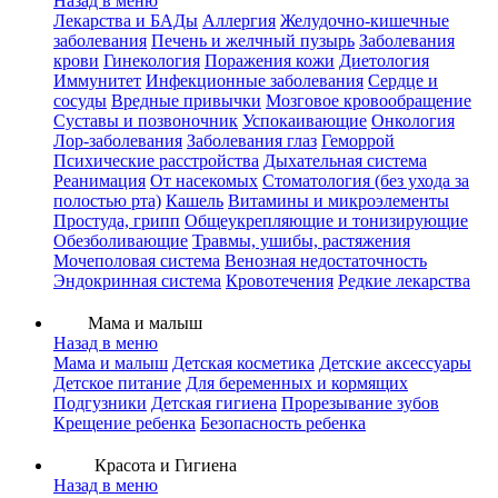
Назад в меню
Лекарства и БАДы
Аллергия
Желудочно-кишечные
заболевания
Печень и желчный пузырь
Заболевания
крови
Гинекология
Поражения кожи
Диетология
Иммунитет
Инфекционные заболевания
Сердце и
сосуды
Вредные привычки
Мозговое кровообращение
Суставы и позвоночник
Успокаивающие
Онкология
Лор-заболевания
Заболевания глаз
Геморрой
Психические расстройства
Дыхательная система
Реанимация
От насекомых
Стоматология (без ухода за
полостью рта)
Кашель
Витамины и микроэлементы
Простуда, грипп
Общеукрепляющие и тонизирующие
Обезболивающие
Травмы, ушибы, растяжения
Мочеполовая система
Венозная недостаточность
Эндокринная система
Кровотечения
Редкие лекарства
Мама и малыш
Назад в меню
Мама и малыш
Детская косметика
Детские аксессуары
Детское питание
Для беременных и кормящих
Подгузники
Детская гигиена
Прорезывание зубов
Крещение ребенка
Безопасность ребенка
Красота и Гигиена
Назад в меню