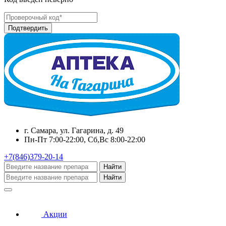
г. Самара, ул. Гагарина, д. 49
Пн-Пт 7:00-22:00, Сб,Вс 8:00-22:00
+7(846)379-20-14
Найти
Найти
Акции