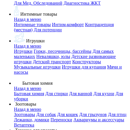
Для Мед. Обследований
Диагностика ЖКТ
Интимные товары
Назад в меню
Интимные товары
Интим-комфорт
Контрацепция
(местная)
Для потенции
Игрушки
Назад в меню
Игрушки
Горки, песочницы, бассейны
Для самых
маленьких
Неваляшки, юлы
Детские развивающие
игрушки
Детский транспорт
Конструкторы
Музыкальные игрушки
Игрушки для купания
Мячи и
насосы
Бытовая химия
Назад в меню
Бытовая химия
Для стирки
Для ванной
Для кухни
Для
уборки
Зоотовары
Назад в меню
Зоотовары
Для собак
Для кошек
Для грызунов
Для птиц
Лежанки, домики
Переноски
Аквариумы и аксессуары
Ветаптека