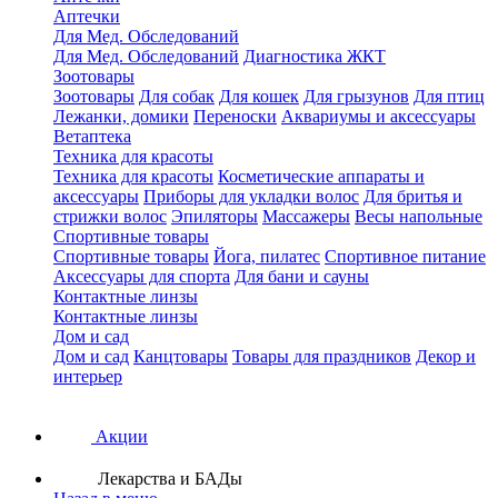
Аптечки
Для Мед. Обследований
Для Мед. Обследований
Диагностика ЖКТ
Зоотовары
Зоотовары
Для собак
Для кошек
Для грызунов
Для птиц
Лежанки, домики
Переноски
Аквариумы и аксессуары
Ветаптека
Техника для красоты
Техника для красоты
Косметические аппараты и
аксессуары
Приборы для укладки волос
Для бритья и
стрижки волос
Эпиляторы
Массажеры
Весы напольные
Спортивные товары
Спортивные товары
Йога, пилатес
Спортивное питание
Аксессуары для спорта
Для бани и сауны
Контактные линзы
Контактные линзы
Дом и сад
Дом и сад
Канцтовары
Товары для праздников
Декор и
интерьер
Акции
Лекарства и БАДы