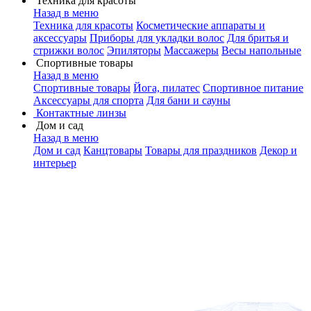
Техника для красоты
Назад в меню
Техника для красоты
Косметические аппараты и
аксессуары
Приборы для укладки волос
Для бритья и
стрижки волос
Эпиляторы
Массажеры
Весы напольные
Спортивные товары
Назад в меню
Спортивные товары
Йога, пилатес
Спортивное питание
Аксессуары для спорта
Для бани и сауны
Контактные линзы
Дом и сад
Назад в меню
Дом и сад
Канцтовары
Товары для праздников
Декор и
интерьер