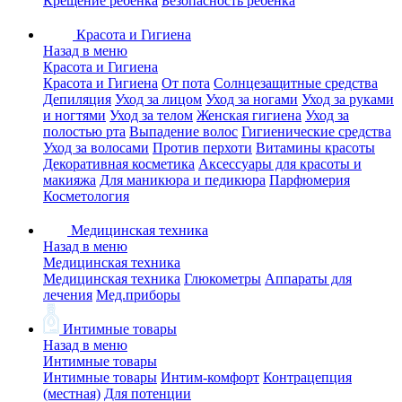
Крещение ребенка
Безопасность ребенка
Красота и Гигиена
Назад в меню
Красота и Гигиена
Красота и Гигиена
От пота
Солнцезащитные средства
Депиляция
Уход за лицом
Уход за ногами
Уход за руками
и ногтями
Уход за телом
Женская гигиена
Уход за
полостью рта
Выпадение волос
Гигиенические средства
Уход за волосами
Против перхоти
Витамины красоты
Декоративная косметика
Аксессуары для красоты и
макияжа
Для маникюра и педикюра
Парфюмерия
Косметология
Медицинская техника
Назад в меню
Медицинская техника
Медицинская техника
Глюкометры
Аппараты для
лечения
Мед.приборы
Интимные товары
Назад в меню
Интимные товары
Интимные товары
Интим-комфорт
Контрацепция
(местная)
Для потенции