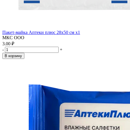
Пакет-майка Аптеки плюс 28х50 см x1
МКС ООО
3.00 ₽
-
+
В корзину