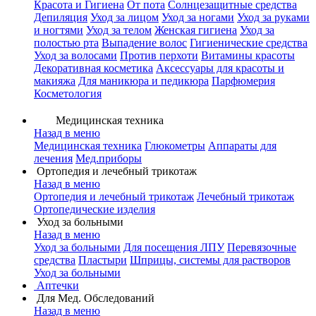
Красота и Гигиена
От пота
Солнцезащитные средства
Депиляция
Уход за лицом
Уход за ногами
Уход за руками
и ногтями
Уход за телом
Женская гигиена
Уход за
полостью рта
Выпадение волос
Гигиенические средства
Уход за волосами
Против перхоти
Витамины красоты
Декоративная косметика
Аксессуары для красоты и
макияжа
Для маникюра и педикюра
Парфюмерия
Косметология
Медицинская техника
Назад в меню
Медицинская техника
Глюкометры
Аппараты для
лечения
Мед.приборы
Ортопедия и лечебный трикотаж
Назад в меню
Ортопедия и лечебный трикотаж
Лечебный трикотаж
Ортопедические изделия
Уход за больными
Назад в меню
Уход за больными
Для посещения ЛПУ
Перевязочные
средства
Пластыри
Шприцы, системы для растворов
Уход за больными
Аптечки
Для Мед. Обследований
Назад в меню