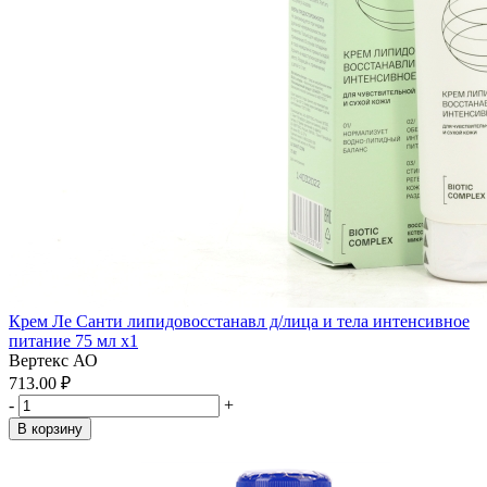
Крем Ле Санти липидовосстанавл д/лица и тела интенсивное
питание 75 мл x1
Вертекс АО
713.00 ₽
-
+
В корзину