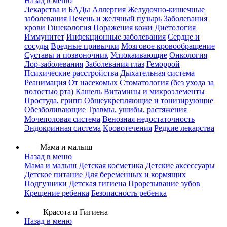
Назад в меню
Лекарства и БАДы
Аллергия
Желудочно-кишечные
заболевания
Печень и желчный пузырь
Заболевания
крови
Гинекология
Поражения кожи
Диетология
Иммунитет
Инфекционные заболевания
Сердце и
сосуды
Вредные привычки
Мозговое кровообращение
Суставы и позвоночник
Успокаивающие
Онкология
Лор-заболевания
Заболевания глаз
Геморрой
Психические расстройства
Дыхательная система
Реанимация
От насекомых
Стоматология (без ухода за
полостью рта)
Кашель
Витамины и микроэлементы
Простуда, грипп
Общеукрепляющие и тонизирующие
Обезболивающие
Травмы, ушибы, растяжения
Мочеполовая система
Венозная недостаточность
Эндокринная система
Кровотечения
Редкие лекарства
Мама и малыш
Назад в меню
Мама и малыш
Детская косметика
Детские аксессуары
Детское питание
Для беременных и кормящих
Подгузники
Детская гигиена
Прорезывание зубов
Крещение ребенка
Безопасность ребенка
Красота и Гигиена
Назад в меню