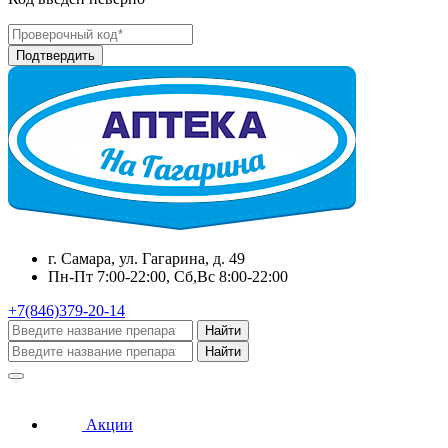
г. Самара, ул. Гагарина, д. 49
Пн-Пт 7:00-22:00, Сб,Вс 8:00-22:00
+7(846)379-20-14
Найти
Найти
Акции