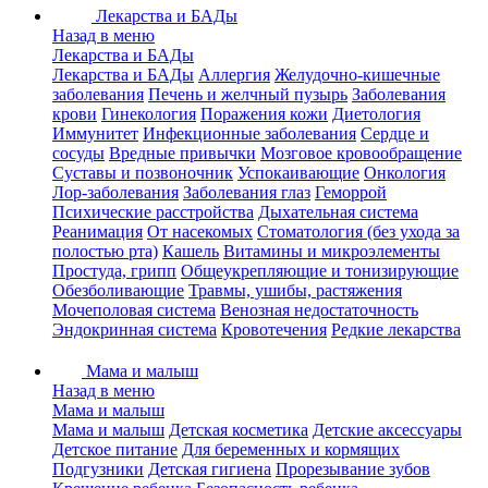
Лекарства и БАДы
Назад в меню
Лекарства и БАДы
Лекарства и БАДы
Аллергия
Желудочно-кишечные
заболевания
Печень и желчный пузырь
Заболевания
крови
Гинекология
Поражения кожи
Диетология
Иммунитет
Инфекционные заболевания
Сердце и
сосуды
Вредные привычки
Мозговое кровообращение
Суставы и позвоночник
Успокаивающие
Онкология
Лор-заболевания
Заболевания глаз
Геморрой
Психические расстройства
Дыхательная система
Реанимация
От насекомых
Стоматология (без ухода за
полостью рта)
Кашель
Витамины и микроэлементы
Простуда, грипп
Общеукрепляющие и тонизирующие
Обезболивающие
Травмы, ушибы, растяжения
Мочеполовая система
Венозная недостаточность
Эндокринная система
Кровотечения
Редкие лекарства
Мама и малыш
Назад в меню
Мама и малыш
Мама и малыш
Детская косметика
Детские аксессуары
Детское питание
Для беременных и кормящих
Подгузники
Детская гигиена
Прорезывание зубов