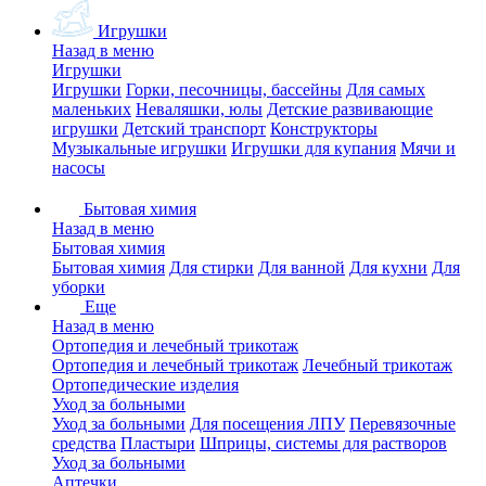
Игрушки
Назад в меню
Игрушки
Игрушки
Горки, песочницы, бассейны
Для самых
маленьких
Неваляшки, юлы
Детские развивающие
игрушки
Детский транспорт
Конструкторы
Музыкальные игрушки
Игрушки для купания
Мячи и
насосы
Бытовая химия
Назад в меню
Бытовая химия
Бытовая химия
Для стирки
Для ванной
Для кухни
Для
уборки
Еще
Назад в меню
Ортопедия и лечебный трикотаж
Ортопедия и лечебный трикотаж
Лечебный трикотаж
Ортопедические изделия
Уход за больными
Уход за больными
Для посещения ЛПУ
Перевязочные
средства
Пластыри
Шприцы, системы для растворов
Уход за больными
Аптечки