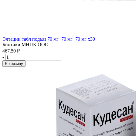
Элтацин табл подъяз 70 мг+70 мг+70 мг x30
Биотики МНПК ООО
467.50 ₽
-
+
В корзину