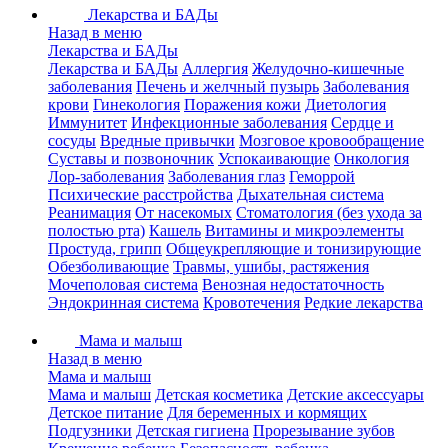
Лекарства и БАДы
Назад в меню
Лекарства и БАДы
Лекарства и БАДы
Аллергия
Желудочно-кишечные
заболевания
Печень и желчный пузырь
Заболевания
крови
Гинекология
Поражения кожи
Диетология
Иммунитет
Инфекционные заболевания
Сердце и
сосуды
Вредные привычки
Мозговое кровообращение
Суставы и позвоночник
Успокаивающие
Онкология
Лор-заболевания
Заболевания глаз
Геморрой
Психические расстройства
Дыхательная система
Реанимация
От насекомых
Стоматология (без ухода за
полостью рта)
Кашель
Витамины и микроэлементы
Простуда, грипп
Общеукрепляющие и тонизирующие
Обезболивающие
Травмы, ушибы, растяжения
Мочеполовая система
Венозная недостаточность
Эндокринная система
Кровотечения
Редкие лекарства
Мама и малыш
Назад в меню
Мама и малыш
Мама и малыш
Детская косметика
Детские аксессуары
Детское питание
Для беременных и кормящих
Подгузники
Детская гигиена
Прорезывание зубов