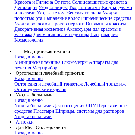
Красота и Гигиена
От пота
Солнцезащитные средства
Депиляция
Уход за лицом
Уход за ногами
Уход за руками
и ногтями
Уход за телом
Женская гигиена
Уход за
полостью рта
Выпадение волос
Гигиенические средства
Уход за волосами
Против перхоти
Витамины красоты
Декоративная косметика
Аксессуары для красоты и
макияжа
Для маникюра и педикюра
Парфюмерия
Косметология
Медицинская техника
Назад в меню
Медицинская техника
Глюкометры
Аппараты для
лечения
Мед.приборы
Ортопедия и лечебный трикотаж
Назад в меню
Ортопедия и лечебный трикотаж
Лечебный трикотаж
Ортопедические изделия
Уход за больными
Назад в меню
Уход за больными
Для посещения ЛПУ
Перевязочные
средства
Пластыри
Шприцы, системы для растворов
Уход за больными
Аптечки
Для Мед. Обследований
Назад в меню