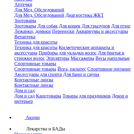
Аптечки
Для Мед. Обследований
Для Мед. Обследований
Диагностика ЖКТ
Зоотовары
Зоотовары
Для собак
Для кошек
Для грызунов
Для птиц
Лежанки, домики
Переноски
Аквариумы и аксессуары
Ветаптека
Техника для красоты
Техника для красоты
Косметические аппараты и
аксессуары
Приборы для укладки волос
Для бритья и
стрижки волос
Эпиляторы
Массажеры
Весы напольные
Спортивные товары
Спортивные товары
Йога, пилатес
Спортивное питание
Аксессуары для спорта
Для бани и сауны
Контактные линзы
Контактные линзы
Дом и сад
Дом и сад
Канцтовары
Товары для праздников
Декор и
интерьер
Акции
Лекарства и БАДы