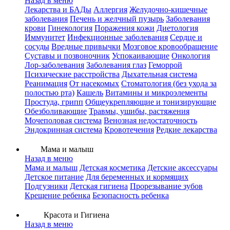
Назад в меню
Лекарства и БАДы
Аллергия
Желудочно-кишечные
заболевания
Печень и желчный пузырь
Заболевания
крови
Гинекология
Поражения кожи
Диетология
Иммунитет
Инфекционные заболевания
Сердце и
сосуды
Вредные привычки
Мозговое кровообращение
Суставы и позвоночник
Успокаивающие
Онкология
Лор-заболевания
Заболевания глаз
Геморрой
Психические расстройства
Дыхательная система
Реанимация
От насекомых
Стоматология (без ухода за
полостью рта)
Кашель
Витамины и микроэлементы
Простуда, грипп
Общеукрепляющие и тонизирующие
Обезболивающие
Травмы, ушибы, растяжения
Мочеполовая система
Венозная недостаточность
Эндокринная система
Кровотечения
Редкие лекарства
Мама и малыш
Назад в меню
Мама и малыш
Детская косметика
Детские аксессуары
Детское питание
Для беременных и кормящих
Подгузники
Детская гигиена
Прорезывание зубов
Крещение ребенка
Безопасность ребенка
Красота и Гигиена
Назад в меню