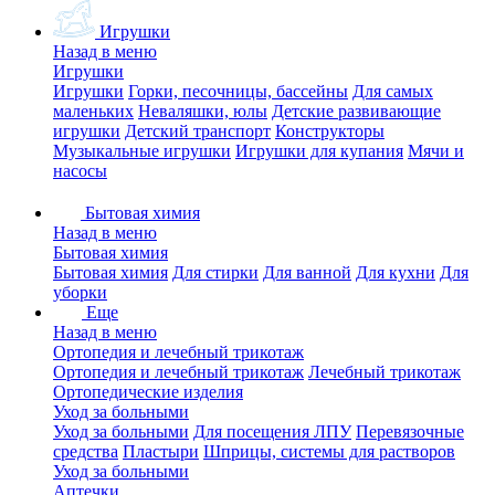
Игрушки
Назад в меню
Игрушки
Игрушки
Горки, песочницы, бассейны
Для самых
маленьких
Неваляшки, юлы
Детские развивающие
игрушки
Детский транспорт
Конструкторы
Музыкальные игрушки
Игрушки для купания
Мячи и
насосы
Бытовая химия
Назад в меню
Бытовая химия
Бытовая химия
Для стирки
Для ванной
Для кухни
Для
уборки
Еще
Назад в меню
Ортопедия и лечебный трикотаж
Ортопедия и лечебный трикотаж
Лечебный трикотаж
Ортопедические изделия
Уход за больными
Уход за больными
Для посещения ЛПУ
Перевязочные
средства
Пластыри
Шприцы, системы для растворов
Уход за больными
Аптечки