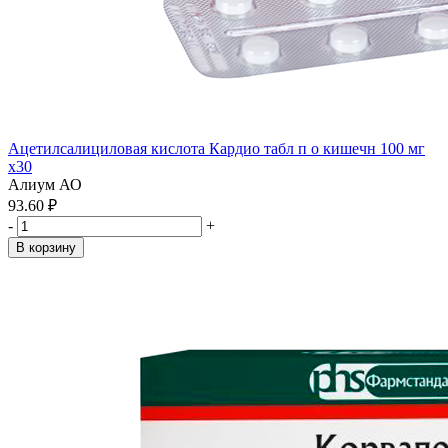
Ацетилсалициловая кислота Кардио табл п о кишечн 100 мг
x30
Алиум АО
93.60 ₽
-
+
В корзину