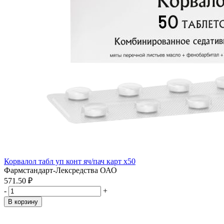
Корвалол табл уп конт яч/пач карт x50
Фармстандарт-Лексредства ОАО
571.50 ₽
-
+
В корзину