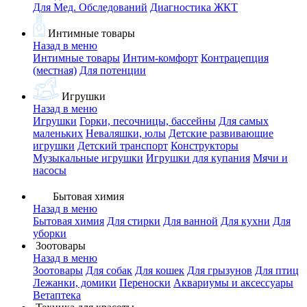
Для Мед. Обследований
Диагностика ЖКТ
Интимные товары
Назад в меню
Интимные товары
Интим-комфорт
Контрацепция
(местная)
Для потенции
Игрушки
Назад в меню
Игрушки
Горки, песочницы, бассейны
Для самых
маленьких
Неваляшки, юлы
Детские развивающие
игрушки
Детский транспорт
Конструкторы
Музыкальные игрушки
Игрушки для купания
Мячи и
насосы
Бытовая химия
Назад в меню
Бытовая химия
Для стирки
Для ванной
Для кухни
Для
уборки
Зоотовары
Назад в меню
Зоотовары
Для собак
Для кошек
Для грызунов
Для птиц
Лежанки, домики
Переноски
Аквариумы и аксессуары
Ветаптека