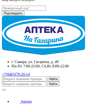
г. Самара, ул. Гагарина, д. 49
Пн-Пт 7:00-22:00, Сб,Вс 8:00-22:00
+7(846)379-20-14
Найти
Найти
Акции