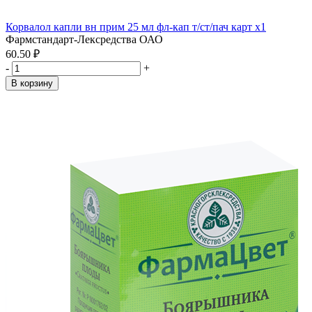
Корвалол капли вн прим 25 мл фл-кап т/ст/пач карт x1
Фармстандарт-Лексредства ОАО
60.50 ₽
-
+
В корзину