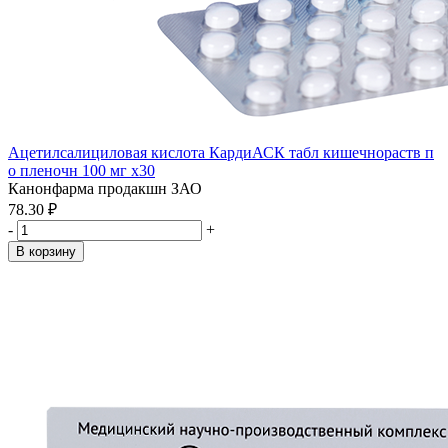
Ацетилсалициловая кислота КардиАСК табл кишечнораств п
о пленочн 100 мг x30
Канонфарма продакшн ЗАО
78.30 ₽
-
+
В корзину