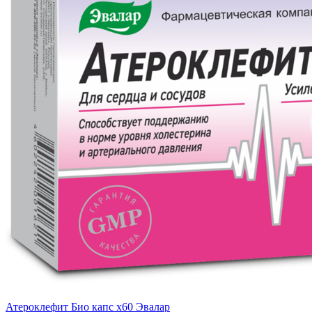
Атероклефит Био капс x60 Эвалар