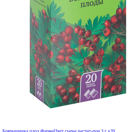
Боярышника плод ФармаЦвет сырье растит-пор 3 г x20