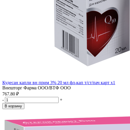
Кудесан капли вн прим 3% 20 мл фл-кап т/ст/пач карт x1
Внешторг Фарма ООО/ВТФ ООО
767.80 ₽
-
+
В корзину