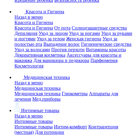
Крещение ребенка
Безопасность ребенка
Красота и Гигиена
Назад в меню
Красота и Гигиена
Красота и Гигиена
От пота
Солнцезащитные средства
Депиляция
Уход за лицом
Уход за ногами
Уход за руками
и ногтями
Уход за телом
Женская гигиена
Уход за
полостью рта
Выпадение волос
Гигиенические средства
Уход за волосами
Против перхоти
Витамины красоты
Декоративная косметика
Аксессуары для красоты и
макияжа
Для маникюра и педикюра
Парфюмерия
Косметология
Медицинская техника
Назад в меню
Медицинская техника
Медицинская техника
Глюкометры
Аппараты для
лечения
Мед.приборы
Интимные товары
Назад в меню
Интимные товары
Интимные товары
Интим-комфорт
Контрацепция
(местная)
Для потенции