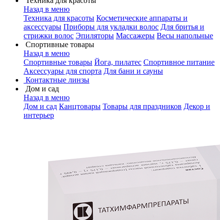
Техника для красоты
Назад в меню
Техника для красоты
Косметические аппараты и
аксессуары
Приборы для укладки волос
Для бритья и
стрижки волос
Эпиляторы
Массажеры
Весы напольные
Спортивные товары
Назад в меню
Спортивные товары
Йога, пилатес
Спортивное питание
Аксессуары для спорта
Для бани и сауны
Контактные линзы
Дом и сад
Назад в меню
Дом и сад
Канцтовары
Товары для праздников
Декор и
интерьер