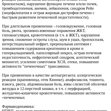
бронхоспазм), нарушение функции печени и/или почек,
тромбоцитопения, анемия, лейкопения, синдром Рейе
(энцефалопатия и острая жировая дистрофия печени с
быстрым развитием печеночной недостаточности).
При длительном применении - головокружение, головная
боль, рвота, эрозивно-язвенные поражения ЖКТ,
гипокоагуляция, кровотечения (в т.ч. в ЖКТ), нарушения
зрения, снижение остроты слуха, шум в ушах, бронхоспазм,
интерстициальный нефрит, преренальная азотемия с
повышением содержания креатинина в крови и
гиперкальциемией, папиллярный некроз, острая почечная
недостаточность, нефротический синдром, асептический
менингит, усиление симптомов ХСН, отеки, повышение
активности "печеночных" трансаминаз.
При применении в качестве антиагреганта: аллергические
реакции (крапивница, отек Квинке), анафилаксия, тошнота,
изжога, рвота, абдоминальная боль, язвы слизистой оболочки
желудка и 12-перстной кишки, в т.ч. с перфорацией,
желудочно-кишечное кровотечение, повышение активности
«печеночных
Фармакодинамика:
НПВП, оказывает противовоспалительное, анальгезирующее