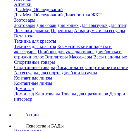
Аптечки
Для Мед. Обследований
Для Мед. Обследований
Диагностика ЖКТ
Зоотовары
Зоотовары
Для собак
Для кошек
Для грызунов
Для птиц
Лежанки, домики
Переноски
Аквариумы и аксессуары
Ветаптека
Техника для красоты
Техника для красоты
Косметические аппараты и
аксессуары
Приборы для укладки волос
Для бритья и
стрижки волос
Эпиляторы
Массажеры
Весы напольные
Спортивные товары
Спортивные товары
Йога, пилатес
Спортивное питание
Аксессуары для спорта
Для бани и сауны
Контактные линзы
Контактные линзы
Дом и сад
Дом и сад
Канцтовары
Товары для праздников
Декор и
интерьер
Акции
Лекарства и БАДы