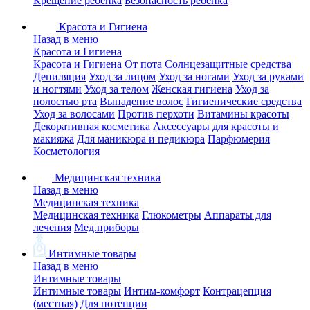
Крещение ребенка
Безопасность ребенка
Красота и Гигиена
Назад в меню
Красота и Гигиена
Красота и Гигиена
От пота
Солнцезащитные средства
Депиляция
Уход за лицом
Уход за ногами
Уход за руками
и ногтями
Уход за телом
Женская гигиена
Уход за
полостью рта
Выпадение волос
Гигиенические средства
Уход за волосами
Против перхоти
Витамины красоты
Декоративная косметика
Аксессуары для красоты и
макияжа
Для маникюра и педикюра
Парфюмерия
Косметология
Медицинская техника
Назад в меню
Медицинская техника
Медицинская техника
Глюкометры
Аппараты для
лечения
Мед.приборы
Интимные товары
Назад в меню
Интимные товары
Интимные товары
Интим-комфорт
Контрацепция
(местная)
Для потенции