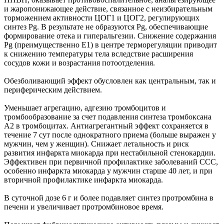
и жаропонижающее действие, связанное с неизбирательным
торможением активности ЦОГ1 и ЦОГ2, регулирующих
синтез Pg. В результате не образуются Pg, обеспечивающие
формирование отека и гиперальгезии. Снижение содержания
Pg (преимущественно Е1) в центре терморегуляции приводит
к снижению температуры тела вследствие расширения
сосудов кожи и возрастания потоотделения.
Обезболивающий эффект обусловлен как центральным, так и
периферическим действием.
Уменьшает агрегацию, адгезию тромбоцитов и
тромбообразование за счет подавления синтеза тромбоксана
А2 в тромбоцитах. Антиагрегантный эффект сохраняется в
течение 7 сут после однократного приема (больше выражен у
мужчин, чем у женщин). Снижает летальность и риск
развития инфаркта миокарда при нестабильной стенокардии.
Эффективен при первичной профилактике заболеваний ССС,
особенно инфаркта миокарда у мужчин старше 40 лет, и при
вторичной профилактике инфаркта миокарда.
В суточной дозе 6 г и более подавляет синтез протромбина в
печени и увеличивает протромбиновое время.