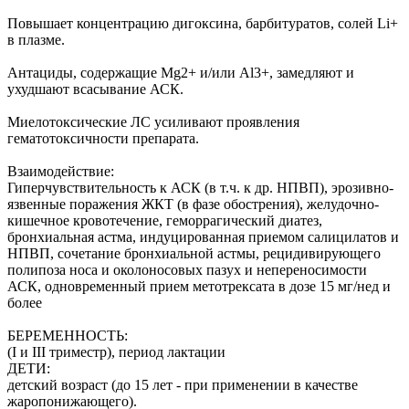
Повышает концентрацию дигоксина, барбитуратов, солей Li+
в плазме.
Антациды, содержащие Mg2+ и/или Al3+, замедляют и
ухудшают всасывание АСК.
Миелотоксические ЛС усиливают проявления
гематотоксичности препарата.
Взаимодействие:
Гиперчувствительность к АСК (в т.ч. к др. НПВП), эрозивно-
язвенные поражения ЖКТ (в фазе обострения), желудочно-
кишечное кровотечение, геморрагический диатез,
бронхиальная астма, индуцированная приемом салицилатов и
НПВП, сочетание бронхиальной астмы, рецидивирующего
полипоза носа и околоносовых пазух и непереносимости
АСК, одновременный прием метотрексата в дозе 15 мг/нед и
более
БЕРЕМЕННОСТЬ:
(I и III триместр), период лактации
ДЕТИ:
детский возраст (до 15 лет - при применении в качестве
жаропонижающего).