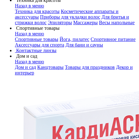
Техника для красоты
Назад в меню
Техника для красоты
Косметические аппараты и
аксессуары
Приборы для укладки волос
Для бритья и
стрижки волос
Эпиляторы
Массажеры
Весы напольные
Спортивные товары
Назад в меню
Спортивные товары
Йога, пилатес
Спортивное питание
Аксессуары для спорта
Для бани и сауны
Контактные линзы
Дом и сад
Назад в меню
Дом и сад
Канцтовары
Товары для праздников
Декор и
интерьер