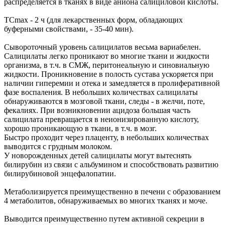
распределяется в тканях в виде аниона салициловой кислоты.
TCmax - 2 ч (для лекарственных форм, обладающих
буферными свойствами, - 35-40 мин).
Сывороточный уровень салицилатов весьма вариабелен.
Салицилаты легко проникают во многие ткани и жидкости
организма, в т.ч. в СМЖ, перитонеальную и синовиальную
жидкости. Проникновение в полость сустава ускоряется при
наличии гиперемии и отека и замедляется в пролиферативной
фазе воспаления. В небольших количествах салицилаты
обнаруживаются в мозговой ткани, следы - в желчи, поте,
фекалиях. При возникновении ацидоза большая часть
салицилата превращается в неионизированную кислоту,
хорошо проникающую в ткани, в т.ч. в мозг.
Быстро проходит через плаценту, в небольших количествах
выводится с грудным молоком.
У новорожденных детей салицилаты могут вытеснять
билирубин из связи с альбумином и способствовать развитию
билирубиновой энцефалопатии.
Метаболизируется преимущественно в печени с образованием
4 метаболитов, обнаруживаемых во многих тканях и моче.
Выводится преимущественно путем активной секреции в