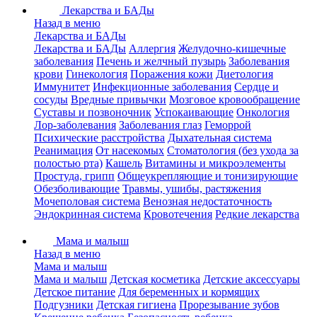
Лекарства и БАДы
Назад в меню
Лекарства и БАДы
Лекарства и БАДы
Аллергия
Желудочно-кишечные
заболевания
Печень и желчный пузырь
Заболевания
крови
Гинекология
Поражения кожи
Диетология
Иммунитет
Инфекционные заболевания
Сердце и
сосуды
Вредные привычки
Мозговое кровообращение
Суставы и позвоночник
Успокаивающие
Онкология
Лор-заболевания
Заболевания глаз
Геморрой
Психические расстройства
Дыхательная система
Реанимация
От насекомых
Стоматология (без ухода за
полостью рта)
Кашель
Витамины и микроэлементы
Простуда, грипп
Общеукрепляющие и тонизирующие
Обезболивающие
Травмы, ушибы, растяжения
Мочеполовая система
Венозная недостаточность
Эндокринная система
Кровотечения
Редкие лекарства
Мама и малыш
Назад в меню
Мама и малыш
Мама и малыш
Детская косметика
Детские аксессуары
Детское питание
Для беременных и кормящих
Подгузники
Детская гигиена
Прорезывание зубов