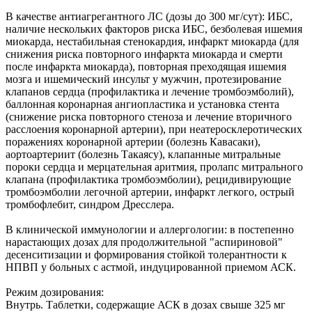
В качестве антиагрегантного ЛС (дозы до 300 мг/сут): ИБС,
наличие нескольких факторов риска ИБС, безболевая ишемия
миокарда, нестабильная стенокардия, инфаркт миокарда (для
снижения риска повторного инфаркта миокарда и смерти
после инфаркта миокарда), повторная преходящая ишемия
мозга и ишемический инсульт у мужчин, протезирование
клапанов сердца (профилактика и лечение тромбоэмболий),
баллонная коронарная ангиопластика и установка стента
(снижение риска повторного стеноза и лечение вторичного
расслоения коронарной артерии), при неатеросклеротических
поражениях коронарной артерии (болезнь Кавасаки),
аортоартериит (болезнь Такаясу), клапанные митральные
пороки сердца и мерцательная аритмия, пролапс митрального
клапана (профилактика тромбоэмболии), рецидивирующие
тромбоэмболии легочной артерии, инфаркт легкого, острый
тромбофлебит, синдром Дресслера.
В клинической иммунологии и аллергологии: в постепенно
нарастающих дозах для продолжительной "аспириновой"
десенситизации и формирования стойкой толерантности к
НПВП у больных с астмой, индуцированной приемом АСК.
Режим дозирования:
Внутрь. Таблетки, содержащие АСК в дозах свыше 325 мг