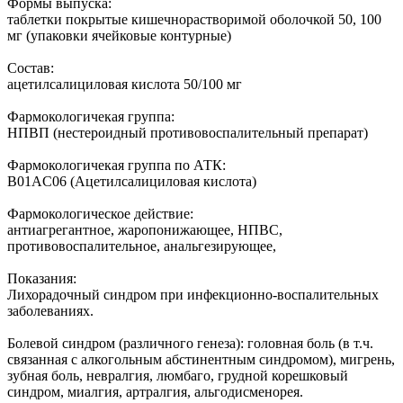
Формы выпуска:
таблетки покрытые кишечнорастворимой оболочкой 50, 100
мг (упаковки ячейковые контурные)
Состав:
ацетилсалициловая кислота 50/100 мг
Фармокологичекая группа:
НПВП (нестероидный противовоспалительный препарат)
Фармокологичекая группа по АТК:
B01AC06 (Ацетилсалициловая кислота)
Фармокологическое действие:
антиагрегантное, жаропонижающее, НПВС,
противовоспалительное, анальгезирующее,
Показания:
Лихорадочный синдром при инфекционно-воспалительных
заболеваниях.
Болевой синдром (различного генеза): головная боль (в т.ч.
связанная с алкогольным абстинентным синдромом), мигрень,
зубная боль, невралгия, люмбаго, грудной корешковый
синдром, миалгия, артралгия, альгодисменорея.