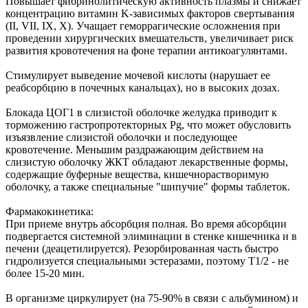
Повышает фибринолитическую активность плазмы и снижает
концентрацию витамин K-зависимых факторов свертывания
(II, VII, IX, X). Учащает геморрагические осложнения при
проведении хирургических вмешательств, увеличивает риск
развития кровотечения на фоне терапии антикоагулянтами.
Стимулирует выведение мочевой кислоты (нарушает ее
реабсорбцию в почечных канальцах), но в высоких дозах.
Блокада ЦОГ1 в слизистой оболочке желудка приводит к
торможению гастропротекторных Pg, что может обусловить
изъязвление слизистой оболочки и последующее
кровотечение. Меньшим раздражающим действием на
слизистую оболочку ЖКТ обладают лекарственные формы,
содержащие буферные вещества, кишечнорастворимую
оболочку, а также специальные "шипучие" формы таблеток.
Фармакокинетика:
При приеме внутрь абсорбция полная. Во время абсорбции
подвергается системной элиминации в стенке кишечника и в
печени (деацетилируется). Резорбированная часть быстро
гидролизуется специальными эстеразами, поэтому T1/2 - не
более 15-20 мин.
В организме циркулирует (на 75-90% в связи с альбумином) и