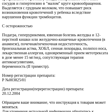
сосудов и гипертензию в "малом" круге кровообращения.
Выделяется с грудным молоком, что повышает риск
возникновения кровотечений у ребенка вследствие
нарушения функции тромбоцитов.
С осторожностью
Подагра, гиперурикемия, язвенная болезнь желудка и 12-
перстной кишки или желудочно-кишечные кровотечения (в
анамнезе), почечная/печеночная недостаточность,
бронхиальная астма, ХОБЛ, сенная лихорадка, полипоз носа,
лекарственная аллергия, одновременный прием метотрексата
в дозе менее 15 мг/нед, сопутствующая терапия
антикоагулянтами,
беременность (II триместр).
Номер регистрации препарата:
Р №003825/01
Дата регистрации(перерегистрации) препарата:
20.12.2004
Обращаем ваше внимание, что инструкция к товарам может
меняться.
Для уточнения актуальной информации обратитесь к