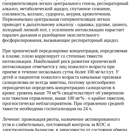
гипервентиляция легких центрального генеза, респираторный
алкалоз, метаболический ацидоз, спутанное сознание,
сонливость, коллапс, судороги, анурия, кровотечения.
Первоначально центральная гипервентиляция легких
приводит к дыхательному алкалозу - одышка, удушье, цианоз,
холодный липкий пот, с усилением интоксикации нарастает
паралич дыхания и разобщение окислительного
фосфорилирования, вызывающие респираторный ацидоз.
При хронической передозировке концентрация, определяемая
в плазме, плохо коррелирует со степенью тяжести
интоксикации. Наибольший риск развития хронической
интоксикации отмечается у лиц пожилого возраста при
приеме в течение нескольких суток более 100 мг/кг/сут. У
детей и пациентов пожилого возраста начальные признаки
салицилизма не всегда заметны, поэтому целесообразно
периодически определять концентрацию салицилатов в
крови: уровень выше 70 мг% свидетельствует об умеренном
или тяжелом отравлении, выше 100 мг% - о крайне тяжелом,
прогностически неблагоприятном. При отравлении средней
тяжести необходима госпитализация на 24 ч.
Лечение: провокация рвоты, назначение активированного
угля и слабительных, постоянный контроль за КОС и
электролитным балансом, в зависимости от состояния обмена