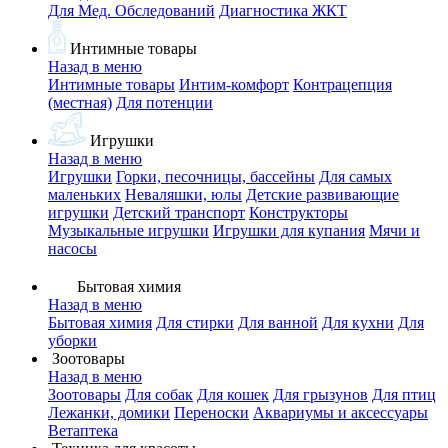
Для Мед. Обследований
Диагностика ЖКТ
Интимные товары
Назад в меню
Интимные товары
Интим-комфорт
Контрацепция
(местная)
Для потенции
Игрушки
Назад в меню
Игрушки
Горки, песочницы, бассейны
Для самых
маленьких
Неваляшки, юлы
Детские развивающие
игрушки
Детский транспорт
Конструкторы
Музыкальные игрушки
Игрушки для купания
Мячи и
насосы
Бытовая химия
Назад в меню
Бытовая химия
Для стирки
Для ванной
Для кухни
Для
уборки
Зоотовары
Назад в меню
Зоотовары
Для собак
Для кошек
Для грызунов
Для птиц
Лежанки, домики
Переноски
Аквариумы и аксессуары
Ветаптека