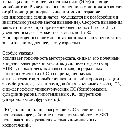
канальцах почек в неизмененном виде (60%) и в виде
метаболитов. Выведение неизмененного салицилата зависит
от pH мочи (при подщелачивании мочи возрастает
ионизирование салицилатов, ухудшается их реабсорбция и
значительно увеличивается выведение). Скорость выведения
зависит от дозы: при приеме небольших доз T1/2 - 2-3 ч, с
увеличением дозы может возрастать до 15-30 ч.
У новорожденных элиминация салицилатов осуществляется
значительно медленнее, чем у взрослых.
Особые указаня:
Усиливает токсичность метотрексата, снижая его почечный
клиренс, вальпроевой кислоты, усиливает эффекты др.
НПВП, наркотических анальгетиков, пероральных
гипогликемических ЛС, гепарина, непрямых
антикоагулянтов, тромболитиков и ингибиторов агрегации
тромбоцитов, сульфаниламидов (в т.ч. ко-тримоксазола), Т3,
снижает эффект урикозурических ЛС (бензбромарон,
сульфинпиразон), гипотензивных ЛС, диуретиков
(спиронолактон, фуросемид).
ГКС, этанол и этанолсодержащие ЛС увеличивают
повреждающее действие на слизистую оболочку ЖКТ,
повышают риск развития желудочно-кишечных
кровотечений.