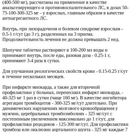
(400-500 мг), рассчитаны на применение в качестве
анальгезирующего и противовоспалительного ЛС, в дозах 50-
75-100-300-325 мг - у взрослых, главным образом в качестве
антиагрегантного ЛС.
Внутрь, при лихорадочном и болевом синдроме взрослым -
0.5-1 г/сут (до 3 г), разделенных на 3 приема.
Продолжительность лечения не должна превышать 2 нед.
Шипучие таблетки растворяют в 100-200 мл воды и
принимают внутрь, после еды, разовая доза - 0.25-1 г,
принимают 3-4 раза в сутки.
Для улучшения реологических свойств крови - 0.15-0.25 г/сут
в течение нескольких месяцев.
При инфаркте миокарда, а также для вторичной
профилактики у больных, перенесших инфаркт миокарда, -
40-325 мг 1 раз в сутки (чаще 160 мг). В качестве ингибитора
агрегации тромбоцитов - 300-325 мг/сут длительно. При
динамических нарушениях мозгового кровообращения у
мужчин, церебральных тромбоэмболиях - 325 мг/сут с
постепенным увеличением максимально до 1 г/сут, для
профилактики рецидивов - 125-300 мг/сут. Для профилактики
тромбоза или окклюзии аортального шунта - 325 мг каждые 7