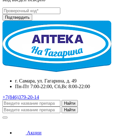
г. Самара, ул. Гагарина, д. 49
Пн-Пт 7:00-22:00, Сб,Вс 8:00-22:00
+7(846)379-20-14
Найти
Найти
Акции