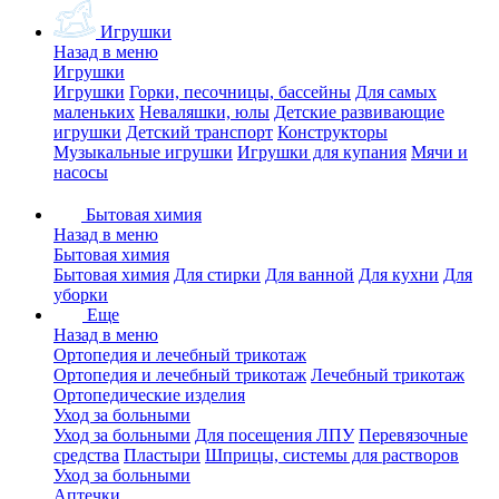
Игрушки
Назад в меню
Игрушки
Игрушки
Горки, песочницы, бассейны
Для самых
маленьких
Неваляшки, юлы
Детские развивающие
игрушки
Детский транспорт
Конструкторы
Музыкальные игрушки
Игрушки для купания
Мячи и
насосы
Бытовая химия
Назад в меню
Бытовая химия
Бытовая химия
Для стирки
Для ванной
Для кухни
Для
уборки
Еще
Назад в меню
Ортопедия и лечебный трикотаж
Ортопедия и лечебный трикотаж
Лечебный трикотаж
Ортопедические изделия
Уход за больными
Уход за больными
Для посещения ЛПУ
Перевязочные
средства
Пластыри
Шприцы, системы для растворов
Уход за больными
Аптечки