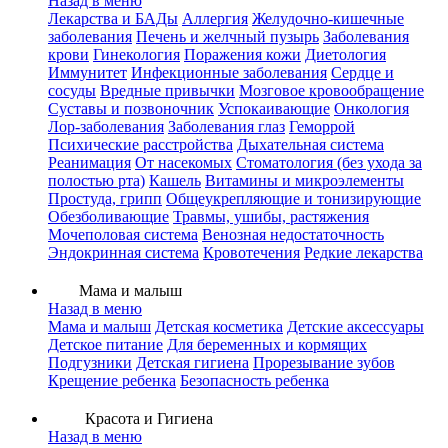
Назад в меню
Лекарства и БАДы
Аллергия
Желудочно-кишечные
заболевания
Печень и желчный пузырь
Заболевания
крови
Гинекология
Поражения кожи
Диетология
Иммунитет
Инфекционные заболевания
Сердце и
сосуды
Вредные привычки
Мозговое кровообращение
Суставы и позвоночник
Успокаивающие
Онкология
Лор-заболевания
Заболевания глаз
Геморрой
Психические расстройства
Дыхательная система
Реанимация
От насекомых
Стоматология (без ухода за
полостью рта)
Кашель
Витамины и микроэлементы
Простуда, грипп
Общеукрепляющие и тонизирующие
Обезболивающие
Травмы, ушибы, растяжения
Мочеполовая система
Венозная недостаточность
Эндокринная система
Кровотечения
Редкие лекарства
Мама и малыш
Назад в меню
Мама и малыш
Детская косметика
Детские аксессуары
Детское питание
Для беременных и кормящих
Подгузники
Детская гигиена
Прорезывание зубов
Крещение ребенка
Безопасность ребенка
Красота и Гигиена
Назад в меню