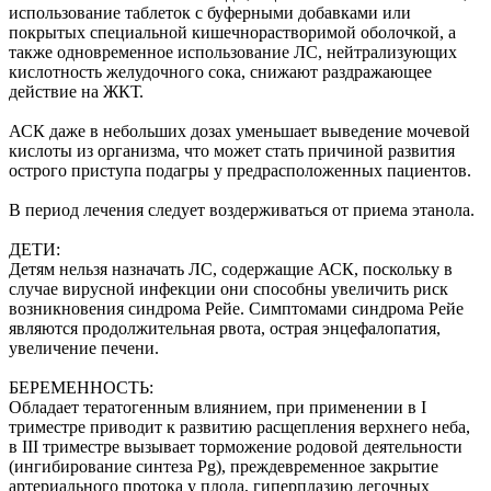
использование таблеток с буферными добавками или
покрытых специальной кишечнорастворимой оболочкой, а
также одновременное использование ЛС, нейтрализующих
кислотность желудочного сока, снижают раздражающее
действие на ЖКТ.
АСК даже в небольших дозах уменьшает выведение мочевой
кислоты из организма, что может стать причиной развития
острого приступа подагры у предрасположенных пациентов.
В период лечения следует воздерживаться от приема этанола.
ДЕТИ:
Детям нельзя назначать ЛС, содержащие АСК, поскольку в
случае вирусной инфекции они способны увеличить риск
возникновения синдрома Рейе. Симптомами синдрома Рейе
являются продолжительная рвота, острая энцефалопатия,
увеличение печени.
БЕРЕМЕННОСТЬ:
Обладает тератогенным влиянием, при применении в I
триместре приводит к развитию расщепления верхнего неба,
в III триместре вызывает торможение родовой деятельности
(ингибирование синтеза Pg), преждевременное закрытие
артериального протока у плода, гиперплазию легочных