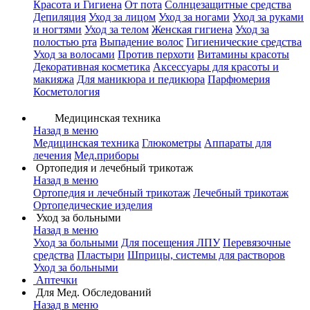
Красота и Гигиена
От пота
Солнцезащитные средства
Депиляция
Уход за лицом
Уход за ногами
Уход за руками
и ногтями
Уход за телом
Женская гигиена
Уход за
полостью рта
Выпадение волос
Гигиенические средства
Уход за волосами
Против перхоти
Витамины красоты
Декоративная косметика
Аксессуары для красоты и
макияжа
Для маникюра и педикюра
Парфюмерия
Косметология
Медицинская техника
Назад в меню
Медицинская техника
Глюкометры
Аппараты для
лечения
Мед.приборы
Ортопедия и лечебный трикотаж
Назад в меню
Ортопедия и лечебный трикотаж
Лечебный трикотаж
Ортопедические изделия
Уход за больными
Назад в меню
Уход за больными
Для посещения ЛПУ
Перевязочные
средства
Пластыри
Шприцы, системы для растворов
Уход за больными
Аптечки
Для Мед. Обследований
Назад в меню