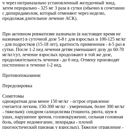
ч через интраназально установленный желудочный зонд,
затем перорально - 325 мг 3 раза в сутки (обычно в сочетании
с дипиридамолом, который отменяют через неделю,
продолжая длительное лечение АСК).
При активном ревматизме назначали (в настоящее время не
назначают) в суточной дозе 5-8 г для взрослых и 100-125 мг/кг
- для подростков (15-18 лет), кратность применения - 4-5 раз в
сутки. После 1-2 нед лечения детям уменьшают дозу до 60-70
мг/кг/сут, лечение взрослых продолжают в той же дозе,
продолжительность лечения - до 6 нед. Отмену производят
постепенно в течение 1-2 нед.
Противопоказания:
Передозировка
Симптомы
однократная доза менее 150 мг/кг - острое отравление
считается легким, 150-300 мг/кг - умеренным, более 300 мг/кг
- тяжелым): синдром салицилизма (тошнота, рвота, шум в
ушах, нарушение зрения, головокружение, сильная головная
боль, общее недомогание, лихорадка - плохой
прогностический признак у взрослых). Тяжелое отравление -