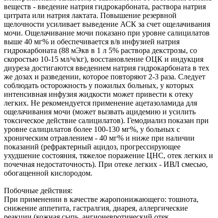
веществ - введение натрия гидрокарбоната, раствора натрия
цитрата или натрия лактата. Повышение резервной
щелочности усиливает выведение АСК за счет ощелачивания
мочи. Ощелачивание мочи показано при уровне салицилатов
выше 40 мг% и обеспечивается в/в инфузией натрия
гидрокарбоната (88 мЭкв в 1 л 5% раствора декстрозы, со
скоростью 10-15 мл/ч/кг), восстановление ОЦК и индукция
диуреза достигаются введением натрия гидрокарбоната в тех
же дозах и разведении, которое повторяют 2-3 раза. Следует
соблюдать осторожность у пожилых больных, у которых
интенсивная инфузия жидкости может привести к отеку
легких. Не рекомендуется применение ацетазоламида для
ощелачивания мочи (может вызвать ацидемию и усилить
токсическое действие салицилатов). Гемодиализ показан при
уровне салицилатов более 100-130 мг%, у больных с
хроническим отравлением - 40 мг% и ниже при наличии
показаний (рефрактерный ацидоз, прогрессирующее
ухудшение состояния, тяжелое поражение ЦНС, отек легких и
почечная недостаточность). При отеке легких - ИВЛ смесью,
обогащенной кислородом.
Побочные действия:
При применении в качестве жаропонижающего: тошнота,
снижение аппетита, гастралгия, диарея, аллергические
реакции (кожная сыпь, ангионевротический отек,