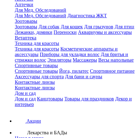
Аптечки
Для Мед. Обследований
Для Мед. Обследований
Диагностика ЖКТ
Зоотовары
Зоотовары
Для собак
Для кошек
Для грызунов
Для птиц
Лежанки, домики
Переноски
Аквариумы и аксессуары
Ветаптека
Техника для красоты
Техника для красоты
Косметические аппараты и
аксессуары
Приборы для укладки волос
Для бритья и
стрижки волос
Эпиляторы
Массажеры
Весы напольные
Спортивные товары
Спортивные товары
Йога, пилатес
Спортивное питание
Аксессуары для спорта
Для бани и сауны
Контактные линзы
Контактные линзы
Дом и сад
Дом и сад
Канцтовары
Товары для праздников
Декор и
интерьер
Акции
Лекарства и БАДы