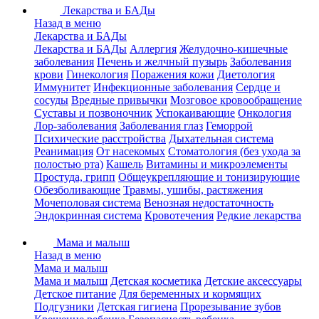
Лекарства и БАДы
Назад в меню
Лекарства и БАДы
Лекарства и БАДы
Аллергия
Желудочно-кишечные
заболевания
Печень и желчный пузырь
Заболевания
крови
Гинекология
Поражения кожи
Диетология
Иммунитет
Инфекционные заболевания
Сердце и
сосуды
Вредные привычки
Мозговое кровообращение
Суставы и позвоночник
Успокаивающие
Онкология
Лор-заболевания
Заболевания глаз
Геморрой
Психические расстройства
Дыхательная система
Реанимация
От насекомых
Стоматология (без ухода за
полостью рта)
Кашель
Витамины и микроэлементы
Простуда, грипп
Общеукрепляющие и тонизирующие
Обезболивающие
Травмы, ушибы, растяжения
Мочеполовая система
Венозная недостаточность
Эндокринная система
Кровотечения
Редкие лекарства
Мама и малыш
Назад в меню
Мама и малыш
Мама и малыш
Детская косметика
Детские аксессуары
Детское питание
Для беременных и кормящих
Подгузники
Детская гигиена
Прорезывание зубов