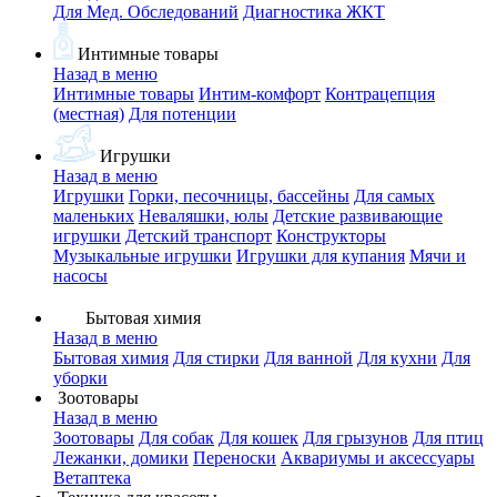
Для Мед. Обследований
Диагностика ЖКТ
Интимные товары
Назад в меню
Интимные товары
Интим-комфорт
Контрацепция
(местная)
Для потенции
Игрушки
Назад в меню
Игрушки
Горки, песочницы, бассейны
Для самых
маленьких
Неваляшки, юлы
Детские развивающие
игрушки
Детский транспорт
Конструкторы
Музыкальные игрушки
Игрушки для купания
Мячи и
насосы
Бытовая химия
Назад в меню
Бытовая химия
Для стирки
Для ванной
Для кухни
Для
уборки
Зоотовары
Назад в меню
Зоотовары
Для собак
Для кошек
Для грызунов
Для птиц
Лежанки, домики
Переноски
Аквариумы и аксессуары
Ветаптека