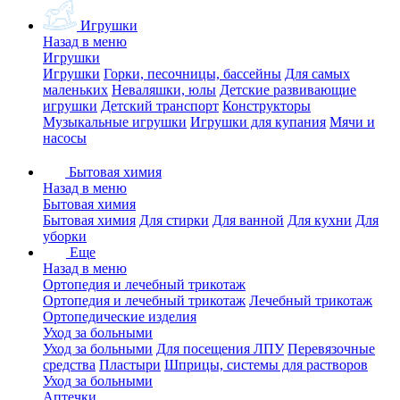
Игрушки
Назад в меню
Игрушки
Игрушки
Горки, песочницы, бассейны
Для самых
маленьких
Неваляшки, юлы
Детские развивающие
игрушки
Детский транспорт
Конструкторы
Музыкальные игрушки
Игрушки для купания
Мячи и
насосы
Бытовая химия
Назад в меню
Бытовая химия
Бытовая химия
Для стирки
Для ванной
Для кухни
Для
уборки
Еще
Назад в меню
Ортопедия и лечебный трикотаж
Ортопедия и лечебный трикотаж
Лечебный трикотаж
Ортопедические изделия
Уход за больными
Уход за больными
Для посещения ЛПУ
Перевязочные
средства
Пластыри
Шприцы, системы для растворов
Уход за больными
Аптечки