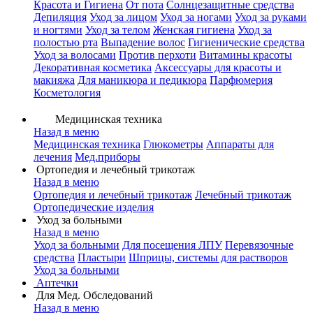
Красота и Гигиена
От пота
Солнцезащитные средства
Депиляция
Уход за лицом
Уход за ногами
Уход за руками
и ногтями
Уход за телом
Женская гигиена
Уход за
полостью рта
Выпадение волос
Гигиенические средства
Уход за волосами
Против перхоти
Витамины красоты
Декоративная косметика
Аксессуары для красоты и
макияжа
Для маникюра и педикюра
Парфюмерия
Косметология
Медицинская техника
Назад в меню
Медицинская техника
Глюкометры
Аппараты для
лечения
Мед.приборы
Ортопедия и лечебный трикотаж
Назад в меню
Ортопедия и лечебный трикотаж
Лечебный трикотаж
Ортопедические изделия
Уход за больными
Назад в меню
Уход за больными
Для посещения ЛПУ
Перевязочные
средства
Пластыри
Шприцы, системы для растворов
Уход за больными
Аптечки
Для Мед. Обследований
Назад в меню