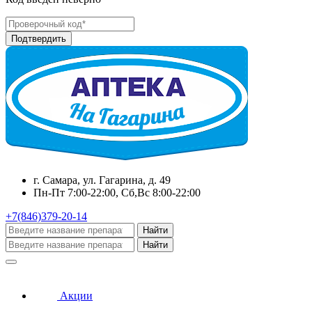
г. Самара, ул. Гагарина, д. 49
Пн-Пт 7:00-22:00, Сб,Вс 8:00-22:00
+7(846)379-20-14
Найти
Найти
Акции