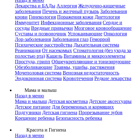
Назад в меню
Лекарства и БАДы
Аллергия
Желудочно-кишечные
заболевания
Печень и желчный пузырь
Заболевания
крови
Гинекология
Поражения кожи
Диетология
Иммунитет
Инфекционные заболевания
Сердце и
сосуды
Вредные привычки
Мозговое кровообращение
Суставы и позвоночник
Успокаивающие
Онкология
Лор-заболевания
Заболевания глаз
Геморрой
Психические расстройства
Дыхательная система
Реанимация
От насекомых
Стоматология (без ухода за
полостью рта)
Кашель
Витамины и микроэлементы
Простуда, грипп
Общеукрепляющие и тонизирующие
Обезболивающие
Травмы, ушибы, растяжения
Мочеполовая система
Венозная недостаточность
Эндокринная система
Кровотечения
Редкие лекарства
Мама и малыш
Назад в меню
Мама и малыш
Детская косметика
Детские аксессуары
Детское питание
Для беременных и кормящих
Подгузники
Детская гигиена
Прорезывание зубов
Крещение ребенка
Безопасность ребенка
Красота и Гигиена
Назад в меню