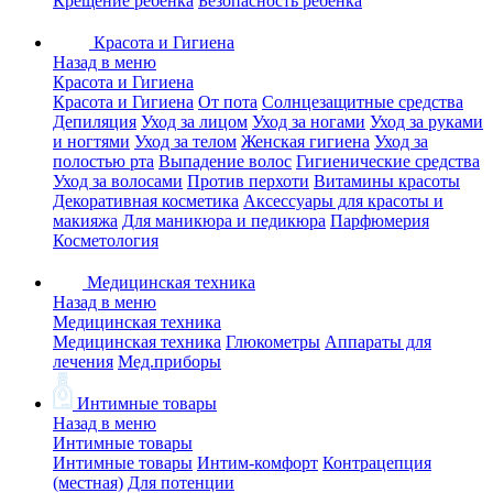
Крещение ребенка
Безопасность ребенка
Красота и Гигиена
Назад в меню
Красота и Гигиена
Красота и Гигиена
От пота
Солнцезащитные средства
Депиляция
Уход за лицом
Уход за ногами
Уход за руками
и ногтями
Уход за телом
Женская гигиена
Уход за
полостью рта
Выпадение волос
Гигиенические средства
Уход за волосами
Против перхоти
Витамины красоты
Декоративная косметика
Аксессуары для красоты и
макияжа
Для маникюра и педикюра
Парфюмерия
Косметология
Медицинская техника
Назад в меню
Медицинская техника
Медицинская техника
Глюкометры
Аппараты для
лечения
Мед.приборы
Интимные товары
Назад в меню
Интимные товары
Интимные товары
Интим-комфорт
Контрацепция
(местная)
Для потенции