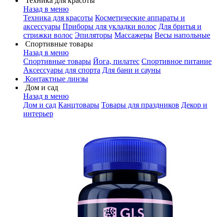
Техника для красоты
Назад в меню
Техника для красоты
Косметические аппараты и
аксессуары
Приборы для укладки волос
Для бритья и
стрижки волос
Эпиляторы
Массажеры
Весы напольные
Спортивные товары
Назад в меню
Спортивные товары
Йога, пилатес
Спортивное питание
Аксессуары для спорта
Для бани и сауны
Контактные линзы
Дом и сад
Назад в меню
Дом и сад
Канцтовары
Товары для праздников
Декор и
интерьер