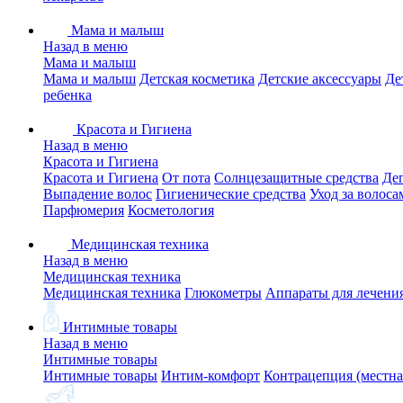
Мама и малыш
Назад в меню
Мама и малыш
Мама и малыш
Детская косметика
Детские аксессуары
Де
ребенка
Красота и Гигиена
Назад в меню
Красота и Гигиена
Красота и Гигиена
От пота
Солнцезащитные средства
Де
Выпадение волос
Гигиенические средства
Уход за волоса
Парфюмерия
Косметология
Медицинская техника
Назад в меню
Медицинская техника
Медицинская техника
Глюкометры
Аппараты для лечени
Интимные товары
Назад в меню
Интимные товары
Интимные товары
Интим-комфорт
Контрацепция (местна