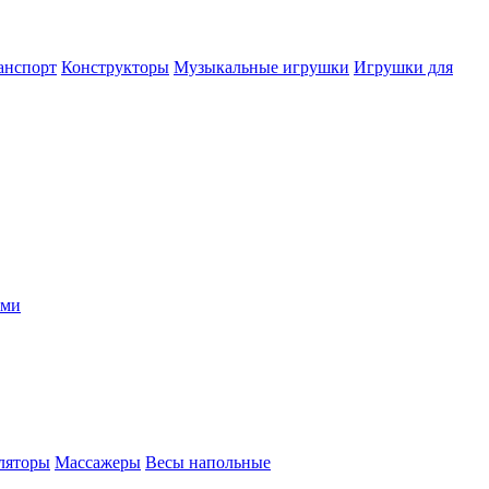
анспорт
Конструкторы
Музыкальные игрушки
Игрушки для
ыми
ляторы
Массажеры
Весы напольные