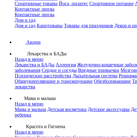
Спортивные товары
Йога, пилатес
Спортивное питание
Контактные линзы
Контактные линзы
Дом и сад
Дом и сад
Канцтовары
Товары для праздников
Декор и и
Акции
Лекарства и БАДы
Назад в меню
Лекарства и БАДы
Аллергия
Желудочно-кишечные забол
заболевания
Сердце и сосуды
Вредные привычки
Мозгов
Психические расстройства
Дыхательная система
Реанима
Общеукрепляющие и тонизирующие
Обезболивающие
Тр
лекарства
Мама и малыш
Назад в меню
Мама и малыш
Детская косметика
Детские аксессуары
Де
ребенка
Красота и Гигиена
Назад в меню