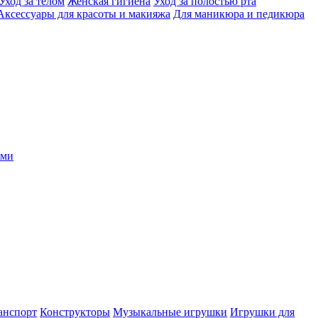
Уход за телом
Женская гигиена
Уход за полостью рта
Аксессуары для красоты и макияжа
Для маникюра и педикюра
ыми
анспорт
Конструкторы
Музыкальные игрушки
Игрушки для