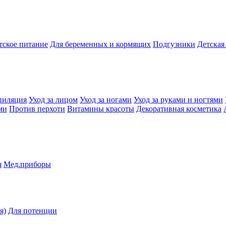
тское питание
Для беременных и кормящих
Подгузники
Детская
пиляция
Уход за лицом
Уход за ногами
Уход за руками и ногтями
ми
Против перхоти
Витамины красоты
Декоративная косметика
я
Мед.приборы
я)
Для потенции