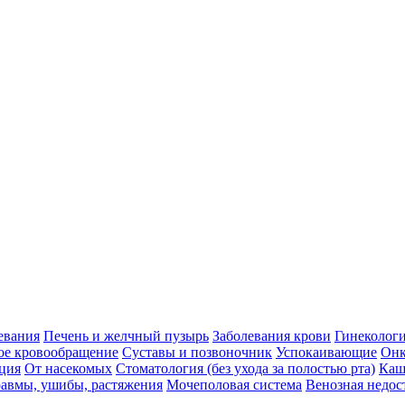
евания
Печень и желчный пузырь
Заболевания крови
Гинеколог
ое кровообращение
Суставы и позвоночник
Успокаивающие
Онк
ция
От насекомых
Стоматология (без ухода за полостью рта)
Каш
авмы, ушибы, растяжения
Мочеполовая система
Венозная недос