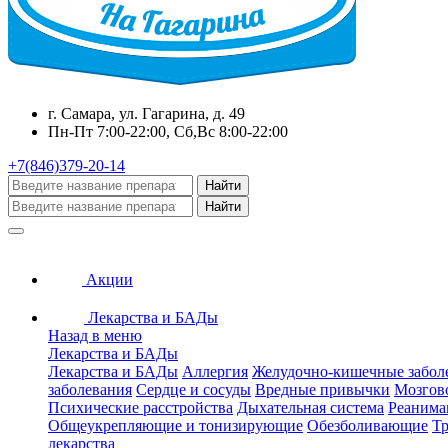
г. Самара, ул. Гагарина, д. 49
Пн-Пт 7:00-22:00, Сб,Вс 8:00-22:00
+7(846)379-20-14
Найти
Найти
Акции
Лекарства и БАДы
Назад в меню
Лекарства и БАДы
Лекарства и БАДы
Аллергия
Желудочно-кишечные забол
заболевания
Сердце и сосуды
Вредные привычки
Мозгов
Психические расстройства
Дыхательная система
Реанима
Общеукрепляющие и тонизирующие
Обезболивающие
Тр
лекарства