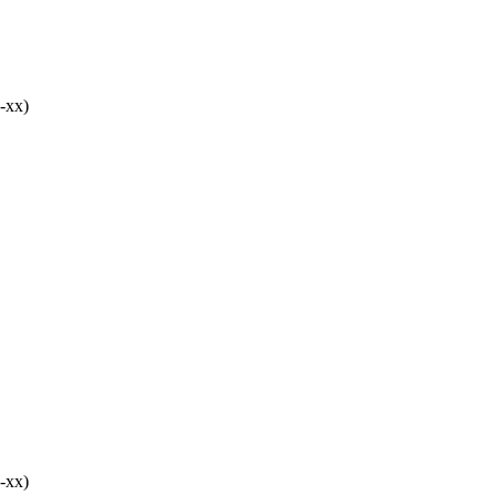
-хх)
-хх)