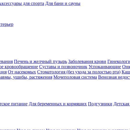
Аксессуары для спорта
Для бани и сауны
нтерьер
евания
Печень и желчный пузырь
Заболевания крови
Гинеколог
ое кровообращение
Суставы и позвоночник
Успокаивающие
Онк
ция
От насекомых
Стоматология (без ухода за полостью рта)
Каш
авмы, ушибы, растяжения
Мочеполовая система
Венозная недос
тское питание
Для беременных и кормящих
Подгузники
Детская