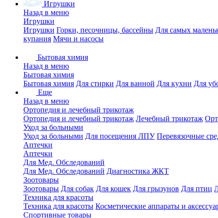
Игрушки
Назад в меню
Игрушки
Игрушки
Горки, песочницы, бассейны
Для самых малень
купания
Мячи и насосы
Бытовая химия
Назад в меню
Бытовая химия
Бытовая химия
Для стирки
Для ванной
Для кухни
Для уб
Еще
Назад в меню
Ортопедия и лечебный трикотаж
Ортопедия и лечебный трикотаж
Лечебный трикотаж
Орт
Уход за больными
Уход за больными
Для посещения ЛПУ
Перевязочные сре
Аптечки
Аптечки
Для Мед. Обследований
Для Мед. Обследований
Диагностика ЖКТ
Зоотовары
Зоотовары
Для собак
Для кошек
Для грызунов
Для птиц
Техника для красоты
Техника для красоты
Косметические аппараты и аксессуа
Спортивные товары