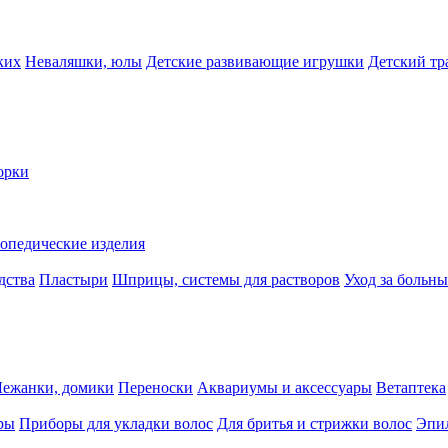
ких
Неваляшки, юлы
Детские развивающие игрушки
Детский тр
орки
опедические изделия
дства
Пластыри
Шприцы, системы для растворов
Уход за больн
Лежанки, домики
Переноски
Аквариумы и аксессуары
Ветаптека
ры
Приборы для укладки волос
Для бритья и стрижки волос
Эпи