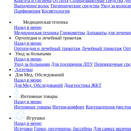
Красота и Гигиена
От пота
Солнцезащитные средства
Де
Выпадение волос
Гигиенические средства
Уход за волоса
Парфюмерия
Косметология
Медицинская техника
Назад в меню
Медицинская техника
Глюкометры
Аппараты для лечени
Ортопедия и лечебный трикотаж
Назад в меню
Ортопедия и лечебный трикотаж
Лечебный трикотаж
Орт
Уход за больными
Назад в меню
Уход за больными
Для посещения ЛПУ
Перевязочные сре
Аптечки
Для Мед. Обследований
Назад в меню
Для Мед. Обследований
Диагностика ЖКТ
Интимные товары
Назад в меню
Интимные товары
Интим-комфорт
Контрацепция (местна
Игрушки
Назад в меню
Игрушки
Горки, песочницы, бассейны
Для самых малень