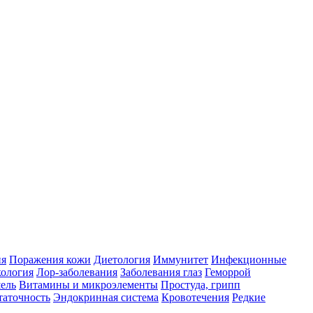
ия
Поражения кожи
Диетология
Иммунитет
Инфекционные
ология
Лор-заболевания
Заболевания глаз
Геморрой
ель
Витамины и микроэлементы
Простуда, грипп
таточность
Эндокринная система
Кровотечения
Редкие