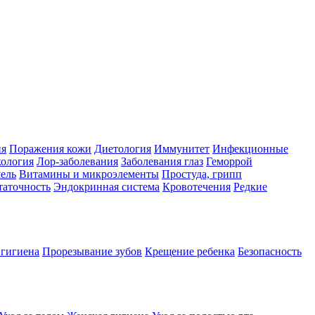
ия
Поражения кожи
Диетология
Иммунитет
Инфекционные
ология
Лор-заболевания
Заболевания глаз
Геморрой
ель
Витамины и микроэлементы
Простуда, грипп
таточность
Эндокринная система
Кровотечения
Редкие
 гигиена
Прорезывание зубов
Крещение ребенка
Безопасность