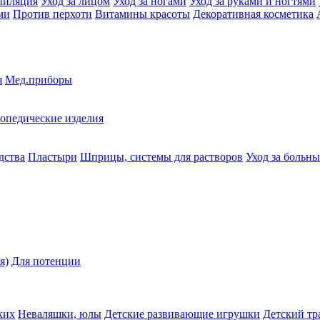
пиляция
Уход за лицом
Уход за ногами
Уход за руками и ногтями
ми
Против перхоти
Витамины красоты
Декоративная косметика
я
Мед.приборы
опедические изделия
дства
Пластыри
Шприцы, системы для растворов
Уход за больн
я)
Для потенции
ких
Неваляшки, юлы
Детские развивающие игрушки
Детский тр