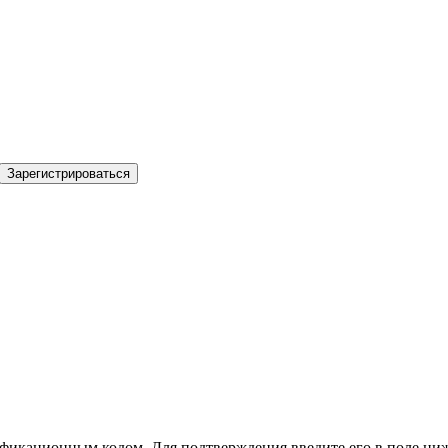
Зарегистрироваться
фикационным кодом. Для подтверждения введите его в поле ниж