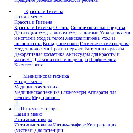
Крещение ребенка
Безопасность ребенка
Красота и Гигиена
Назад в меню
Красота и Гигиена
Красота и Гигиена
От пота
Солнцезащитные средства
Депиляция
Уход за лицом
Уход за ногами
Уход за руками
и ногтями
Уход за телом
Женская гигиена
Уход за
полостью рта
Выпадение волос
Гигиенические средства
Уход за волосами
Против перхоти
Витамины красоты
Декоративная косметика
Аксессуары для красоты и
макияжа
Для маникюра и педикюра
Парфюмерия
Косметология
Медицинская техника
Назад в меню
Медицинская техника
Медицинская техника
Глюкометры
Аппараты для
лечения
Мед.приборы
Интимные товары
Назад в меню
Интимные товары
Интимные товары
Интим-комфорт
Контрацепция
(местная)
Для потенции