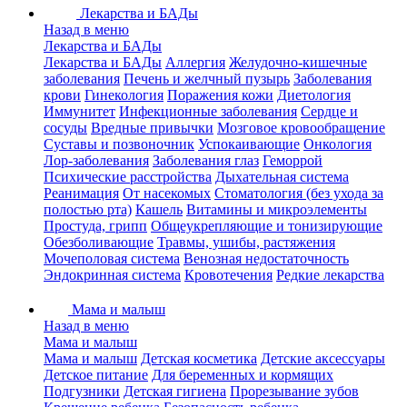
Лекарства и БАДы
Назад в меню
Лекарства и БАДы
Лекарства и БАДы
Аллергия
Желудочно-кишечные
заболевания
Печень и желчный пузырь
Заболевания
крови
Гинекология
Поражения кожи
Диетология
Иммунитет
Инфекционные заболевания
Сердце и
сосуды
Вредные привычки
Мозговое кровообращение
Суставы и позвоночник
Успокаивающие
Онкология
Лор-заболевания
Заболевания глаз
Геморрой
Психические расстройства
Дыхательная система
Реанимация
От насекомых
Стоматология (без ухода за
полостью рта)
Кашель
Витамины и микроэлементы
Простуда, грипп
Общеукрепляющие и тонизирующие
Обезболивающие
Травмы, ушибы, растяжения
Мочеполовая система
Венозная недостаточность
Эндокринная система
Кровотечения
Редкие лекарства
Мама и малыш
Назад в меню
Мама и малыш
Мама и малыш
Детская косметика
Детские аксессуары
Детское питание
Для беременных и кормящих
Подгузники
Детская гигиена
Прорезывание зубов