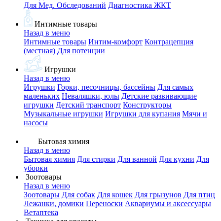
Для Мед. Обследований
Диагностика ЖКТ
Интимные товары
Назад в меню
Интимные товары
Интим-комфорт
Контрацепция
(местная)
Для потенции
Игрушки
Назад в меню
Игрушки
Горки, песочницы, бассейны
Для самых
маленьких
Неваляшки, юлы
Детские развивающие
игрушки
Детский транспорт
Конструкторы
Музыкальные игрушки
Игрушки для купания
Мячи и
насосы
Бытовая химия
Назад в меню
Бытовая химия
Для стирки
Для ванной
Для кухни
Для
уборки
Зоотовары
Назад в меню
Зоотовары
Для собак
Для кошек
Для грызунов
Для птиц
Лежанки, домики
Переноски
Аквариумы и аксессуары
Ветаптека