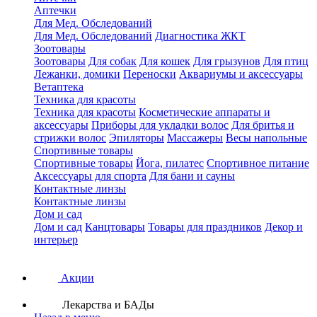
Аптечки
Для Мед. Обследований
Для Мед. Обследований
Диагностика ЖКТ
Зоотовары
Зоотовары
Для собак
Для кошек
Для грызунов
Для птиц
Лежанки, домики
Переноски
Аквариумы и аксессуары
Ветаптека
Техника для красоты
Техника для красоты
Косметические аппараты и
аксессуары
Приборы для укладки волос
Для бритья и
стрижки волос
Эпиляторы
Массажеры
Весы напольные
Спортивные товары
Спортивные товары
Йога, пилатес
Спортивное питание
Аксессуары для спорта
Для бани и сауны
Контактные линзы
Контактные линзы
Дом и сад
Дом и сад
Канцтовары
Товары для праздников
Декор и
интерьер
Акции
Лекарства и БАДы