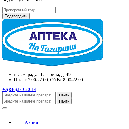
г. Самара, ул. Гагарина, д. 49
Пн-Пт 7:00-22:00, Сб,Вс 8:00-22:00
+7(846)379-20-14
Найти
Найти
Акции