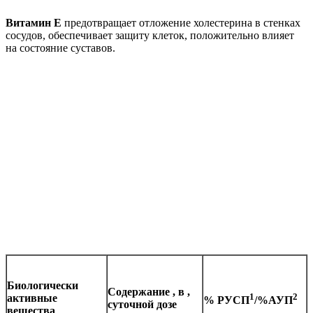
Витамин Е
предотвращает отложение холестерина в стенках
сосудов, обеспечивает защиту клеток, положительно влияет
на состояние суставов.
Биологически
Содержание
,
в
,
1
2
активные
% РУСП
/%АУП
суточной дозе
вещества