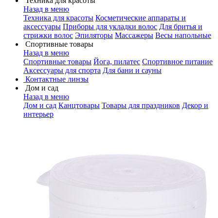
Техника для красоты
Назад в меню
Техника для красоты
Косметические аппараты и
аксессуары
Приборы для укладки волос
Для бритья и
стрижки волос
Эпиляторы
Массажеры
Весы напольные
Спортивные товары
Назад в меню
Спортивные товары
Йога, пилатес
Спортивное питание
Аксессуары для спорта
Для бани и сауны
Контактные линзы
Дом и сад
Назад в меню
Дом и сад
Канцтовары
Товары для праздников
Декор и
интерьер