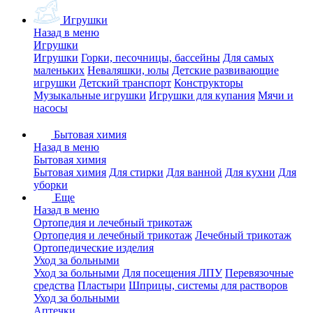
Игрушки
Назад в меню
Игрушки
Игрушки
Горки, песочницы, бассейны
Для самых
маленьких
Неваляшки, юлы
Детские развивающие
игрушки
Детский транспорт
Конструкторы
Музыкальные игрушки
Игрушки для купания
Мячи и
насосы
Бытовая химия
Назад в меню
Бытовая химия
Бытовая химия
Для стирки
Для ванной
Для кухни
Для
уборки
Еще
Назад в меню
Ортопедия и лечебный трикотаж
Ортопедия и лечебный трикотаж
Лечебный трикотаж
Ортопедические изделия
Уход за больными
Уход за больными
Для посещения ЛПУ
Перевязочные
средства
Пластыри
Шприцы, системы для растворов
Уход за больными
Аптечки