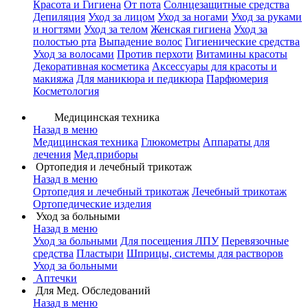
Красота и Гигиена
От пота
Солнцезащитные средства
Депиляция
Уход за лицом
Уход за ногами
Уход за руками
и ногтями
Уход за телом
Женская гигиена
Уход за
полостью рта
Выпадение волос
Гигиенические средства
Уход за волосами
Против перхоти
Витамины красоты
Декоративная косметика
Аксессуары для красоты и
макияжа
Для маникюра и педикюра
Парфюмерия
Косметология
Медицинская техника
Назад в меню
Медицинская техника
Глюкометры
Аппараты для
лечения
Мед.приборы
Ортопедия и лечебный трикотаж
Назад в меню
Ортопедия и лечебный трикотаж
Лечебный трикотаж
Ортопедические изделия
Уход за больными
Назад в меню
Уход за больными
Для посещения ЛПУ
Перевязочные
средства
Пластыри
Шприцы, системы для растворов
Уход за больными
Аптечки
Для Мед. Обследований
Назад в меню