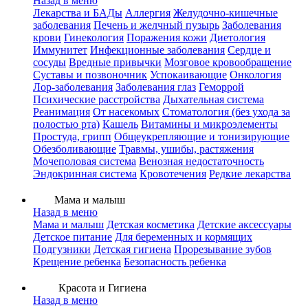
Назад в меню
Лекарства и БАДы
Аллергия
Желудочно-кишечные
заболевания
Печень и желчный пузырь
Заболевания
крови
Гинекология
Поражения кожи
Диетология
Иммунитет
Инфекционные заболевания
Сердце и
сосуды
Вредные привычки
Мозговое кровообращение
Суставы и позвоночник
Успокаивающие
Онкология
Лор-заболевания
Заболевания глаз
Геморрой
Психические расстройства
Дыхательная система
Реанимация
От насекомых
Стоматология (без ухода за
полостью рта)
Кашель
Витамины и микроэлементы
Простуда, грипп
Общеукрепляющие и тонизирующие
Обезболивающие
Травмы, ушибы, растяжения
Мочеполовая система
Венозная недостаточность
Эндокринная система
Кровотечения
Редкие лекарства
Мама и малыш
Назад в меню
Мама и малыш
Детская косметика
Детские аксессуары
Детское питание
Для беременных и кормящих
Подгузники
Детская гигиена
Прорезывание зубов
Крещение ребенка
Безопасность ребенка
Красота и Гигиена
Назад в меню