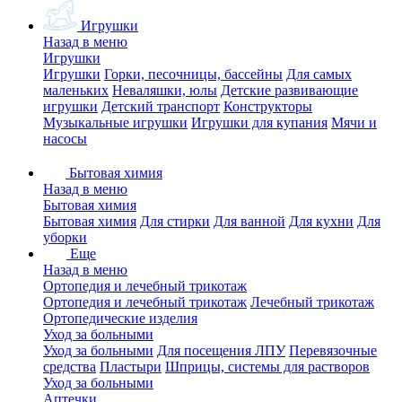
Игрушки
Назад в меню
Игрушки
Игрушки
Горки, песочницы, бассейны
Для самых
маленьких
Неваляшки, юлы
Детские развивающие
игрушки
Детский транспорт
Конструкторы
Музыкальные игрушки
Игрушки для купания
Мячи и
насосы
Бытовая химия
Назад в меню
Бытовая химия
Бытовая химия
Для стирки
Для ванной
Для кухни
Для
уборки
Еще
Назад в меню
Ортопедия и лечебный трикотаж
Ортопедия и лечебный трикотаж
Лечебный трикотаж
Ортопедические изделия
Уход за больными
Уход за больными
Для посещения ЛПУ
Перевязочные
средства
Пластыри
Шприцы, системы для растворов
Уход за больными
Аптечки