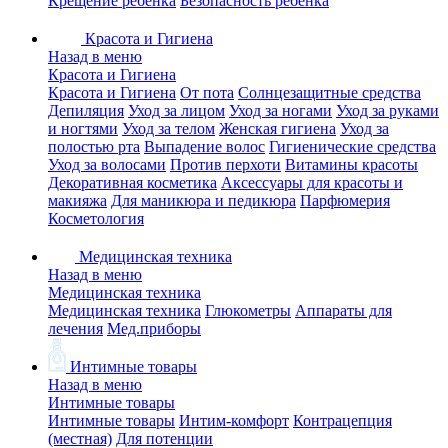
Крещение ребенка
Безопасность ребенка
Красота и Гигиена
Назад в меню
Красота и Гигиена
Красота и Гигиена
От пота
Солнцезащитные средства
Депиляция
Уход за лицом
Уход за ногами
Уход за руками
и ногтями
Уход за телом
Женская гигиена
Уход за
полостью рта
Выпадение волос
Гигиенические средства
Уход за волосами
Против перхоти
Витамины красоты
Декоративная косметика
Аксессуары для красоты и
макияжа
Для маникюра и педикюра
Парфюмерия
Косметология
Медицинская техника
Назад в меню
Медицинская техника
Медицинская техника
Глюкометры
Аппараты для
лечения
Мед.приборы
Интимные товары
Назад в меню
Интимные товары
Интимные товары
Интим-комфорт
Контрацепция
(местная)
Для потенции