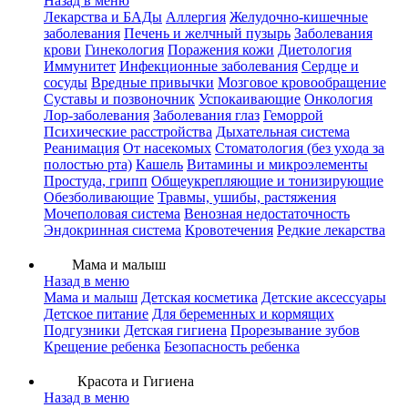
Назад в меню
Лекарства и БАДы
Аллергия
Желудочно-кишечные
заболевания
Печень и желчный пузырь
Заболевания
крови
Гинекология
Поражения кожи
Диетология
Иммунитет
Инфекционные заболевания
Сердце и
сосуды
Вредные привычки
Мозговое кровообращение
Суставы и позвоночник
Успокаивающие
Онкология
Лор-заболевания
Заболевания глаз
Геморрой
Психические расстройства
Дыхательная система
Реанимация
От насекомых
Стоматология (без ухода за
полостью рта)
Кашель
Витамины и микроэлементы
Простуда, грипп
Общеукрепляющие и тонизирующие
Обезболивающие
Травмы, ушибы, растяжения
Мочеполовая система
Венозная недостаточность
Эндокринная система
Кровотечения
Редкие лекарства
Мама и малыш
Назад в меню
Мама и малыш
Детская косметика
Детские аксессуары
Детское питание
Для беременных и кормящих
Подгузники
Детская гигиена
Прорезывание зубов
Крещение ребенка
Безопасность ребенка
Красота и Гигиена
Назад в меню