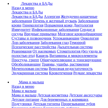
Лекарства и БАДы
Назад в меню
Лекарства и БАДы
Лекарства и БАДы
Аллергия
Желудочно-кишечные
заболевания
Печень и желчный пузырь
Заболевания
крови
Гинекология
Поражения кожи
Диетология
Иммунитет
Инфекционные заболевания
Сердце и
сосуды
Вредные привычки
Мозговое кровообращение
Суставы и позвоночник
Успокаивающие
Онкология
Лор-заболевания
Заболевания глаз
Геморрой
Психические расстройства
Дыхательная система
Реанимация
От насекомых
Стоматология (без ухода за
полостью рта)
Кашель
Витамины и микроэлементы
Простуда, грипп
Общеукрепляющие и тонизирующие
Обезболивающие
Травмы, ушибы, растяжения
Мочеполовая система
Венозная недостаточность
Эндокринная система
Кровотечения
Редкие лекарства
Мама и малыш
Назад в меню
Мама и малыш
Мама и малыш
Детская косметика
Детские аксессуары
Детское питание
Для беременных и кормящих
Подгузники
Детская гигиена
Прорезывание зубов