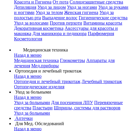
Красота и Гигиена
От пота
Солнцезащитные средства
Депиляция
Уход за лицом
Уход за ногами
Уход за руками
и ногтями
Уход за телом
Женская гигиена
Уход за
полостью рта
Выпадение волос
Гигиенические средства
Уход за волосами
Против перхоти
Витамины красоты
Декоративная косметика
Аксессуары для красоты и
макияжа
Для маникюра и педикюра
Парфюмерия
Косметология
Медицинская техника
Назад в меню
Медицинская техника
Глюкометры
Аппараты для
лечения
Мед.приборы
Ортопедия и лечебный трикотаж
Назад в меню
Ортопедия и лечебный трикотаж
Лечебный трикотаж
Ортопедические изделия
Уход за больными
Назад в меню
Уход за больными
Для посещения ЛПУ
Перевязочные
средства
Пластыри
Шприцы, системы для растворов
Уход за больными
Аптечки
Для Мед. Обследований
Назад в меню