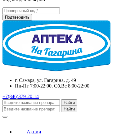
г. Самара, ул. Гагарина, д. 49
Пн-Пт 7:00-22:00, Сб,Вс 8:00-22:00
+7(846)379-20-14
Найти
Найти
Акции