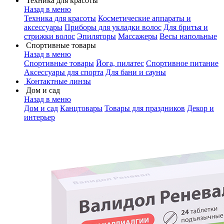
Техника для красоты
Назад в меню
Техника для красоты
Косметические аппараты и
аксессуары
Приборы для укладки волос
Для бритья и
стрижки волос
Эпиляторы
Массажеры
Весы напольные
Спортивные товары
Назад в меню
Спортивные товары
Йога, пилатес
Спортивное питание
Аксессуары для спорта
Для бани и сауны
Контактные линзы
Дом и сад
Назад в меню
Дом и сад
Канцтовары
Товары для праздников
Декор и
интерьер