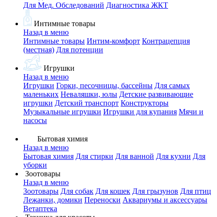
Для Мед. Обследований
Диагностика ЖКТ
Интимные товары
Назад в меню
Интимные товары
Интим-комфорт
Контрацепция
(местная)
Для потенции
Игрушки
Назад в меню
Игрушки
Горки, песочницы, бассейны
Для самых
маленьких
Неваляшки, юлы
Детские развивающие
игрушки
Детский транспорт
Конструкторы
Музыкальные игрушки
Игрушки для купания
Мячи и
насосы
Бытовая химия
Назад в меню
Бытовая химия
Для стирки
Для ванной
Для кухни
Для
уборки
Зоотовары
Назад в меню
Зоотовары
Для собак
Для кошек
Для грызунов
Для птиц
Лежанки, домики
Переноски
Аквариумы и аксессуары
Ветаптека