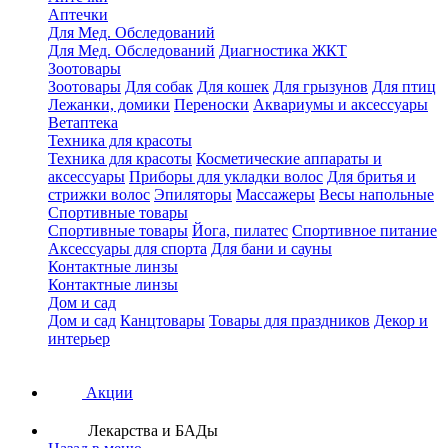
Аптечки
Для Мед. Обследований
Для Мед. Обследований
Диагностика ЖКТ
Зоотовары
Зоотовары
Для собак
Для кошек
Для грызунов
Для птиц
Лежанки, домики
Переноски
Аквариумы и аксессуары
Ветаптека
Техника для красоты
Техника для красоты
Косметические аппараты и
аксессуары
Приборы для укладки волос
Для бритья и
стрижки волос
Эпиляторы
Массажеры
Весы напольные
Спортивные товары
Спортивные товары
Йога, пилатес
Спортивное питание
Аксессуары для спорта
Для бани и сауны
Контактные линзы
Контактные линзы
Дом и сад
Дом и сад
Канцтовары
Товары для праздников
Декор и
интерьер
Акции
Лекарства и БАДы