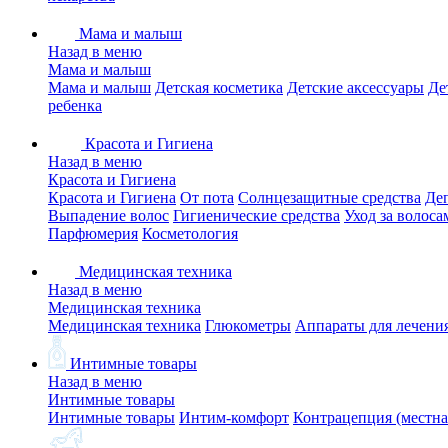
Мама и малыш
Назад в меню
Мама и малыш
Мама и малыш
Детская косметика
Детские аксессуары
Де
ребенка
Красота и Гигиена
Назад в меню
Красота и Гигиена
Красота и Гигиена
От пота
Солнцезащитные средства
Де
Выпадение волос
Гигиенические средства
Уход за волоса
Парфюмерия
Косметология
Медицинская техника
Назад в меню
Медицинская техника
Медицинская техника
Глюкометры
Аппараты для лечени
Интимные товары
Назад в меню
Интимные товары
Интимные товары
Интим-комфорт
Контрацепция (местна