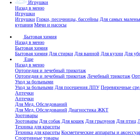
Игрушки
Назад в меню
Игрушки
Игрушки
Горки, песочницы, бассейны
Для самых малень
купания
Мячи и насосы
Бытовая химия
Назад в меню
Бытовая химия
Бытовая химия
Для стирки
Для ванной
Для кухни
Для уб
Еще
Назад в меню
Ортопедия и лечебный трикотаж
Ортопедия и лечебный трикотаж
Лечебный трикотаж
Орт
Уход за больными
Уход за больными
Для посещения ЛПУ
Перевязочные сре
Аптечки
Аптечки
Для Мед. Обследований
Для Мед. Обследований
Диагностика ЖКТ
Зоотовары
Зоотовары
Для собак
Для кошек
Для грызунов
Для птиц
Техника для красоты
Техника для красоты
Косметические аппараты и аксессуа
Спортивные товары