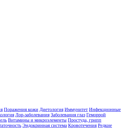
ия
Поражения кожи
Диетология
Иммунитет
Инфекционные
ология
Лор-заболевания
Заболевания глаз
Геморрой
ель
Витамины и микроэлементы
Простуда, грипп
таточность
Эндокринная система
Кровотечения
Редкие