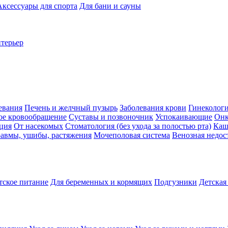
Аксессуары для спорта
Для бани и сауны
нтерьер
евания
Печень и желчный пузырь
Заболевания крови
Гинеколог
ое кровообращение
Суставы и позвоночник
Успокаивающие
Онк
ция
От насекомых
Стоматология (без ухода за полостью рта)
Каш
авмы, ушибы, растяжения
Мочеполовая система
Венозная недос
тское питание
Для беременных и кормящих
Подгузники
Детская