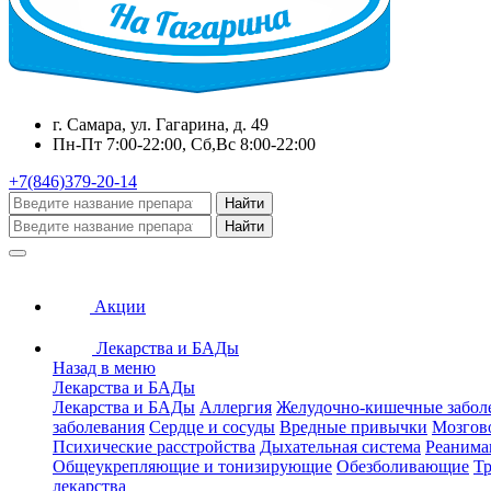
г. Самара, ул. Гагарина, д. 49
Пн-Пт 7:00-22:00, Сб,Вс 8:00-22:00
+7(846)379-20-14
Найти
Найти
Акции
Лекарства и БАДы
Назад в меню
Лекарства и БАДы
Лекарства и БАДы
Аллергия
Желудочно-кишечные забол
заболевания
Сердце и сосуды
Вредные привычки
Мозгов
Психические расстройства
Дыхательная система
Реанима
Общеукрепляющие и тонизирующие
Обезболивающие
Тр
лекарства