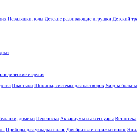
ких
Неваляшки, юлы
Детские развивающие игрушки
Детский тр
орки
опедические изделия
дства
Пластыри
Шприцы, системы для растворов
Уход за больн
Лежанки, домики
Переноски
Аквариумы и аксессуары
Ветаптека
ры
Приборы для укладки волос
Для бритья и стрижки волос
Эпи