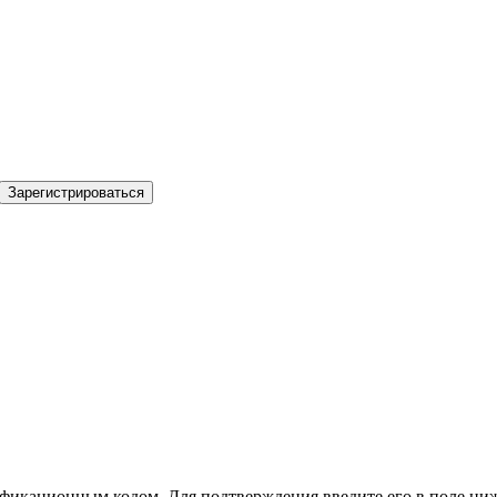
Зарегистрироваться
фикационным кодом. Для подтверждения введите его в поле ниж