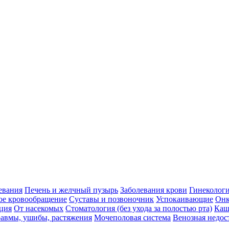
евания
Печень и желчный пузырь
Заболевания крови
Гинеколог
ое кровообращение
Суставы и позвоночник
Успокаивающие
Онк
ция
От насекомых
Стоматология (без ухода за полостью рта)
Каш
авмы, ушибы, растяжения
Мочеполовая система
Венозная недос