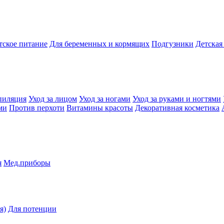
тское питание
Для беременных и кормящих
Подгузники
Детская
пиляция
Уход за лицом
Уход за ногами
Уход за руками и ногтями
ми
Против перхоти
Витамины красоты
Декоративная косметика
я
Мед.приборы
я)
Для потенции