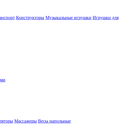
анспорт
Конструкторы
Музыкальные игрушки
Игрушки для
ыми
ляторы
Массажеры
Весы напольные