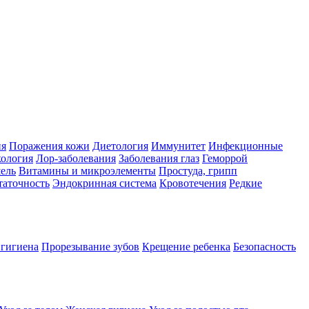
ия
Поражения кожи
Диетология
Иммунитет
Инфекционные
ология
Лор-заболевания
Заболевания глаз
Геморрой
ель
Витамины и микроэлементы
Простуда, грипп
таточность
Эндокринная система
Кровотечения
Редкие
 гигиена
Прорезывание зубов
Крещение ребенка
Безопасность