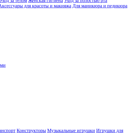
Уход за телом
Женская гигиена
Уход за полостью рта
Аксессуары для красоты и макияжа
Для маникюра и педикюра
ыми
анспорт
Конструкторы
Музыкальные игрушки
Игрушки для