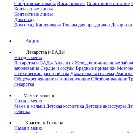
Спортивные товары
Йога, пилатес
Спортивное питание
Контактные линзы
Контактные линзы
Дом и сад
Дом и сад
Канцтовары
Товары для праздников
Декор и и
Акции
Лекарства и БАДы
Назад в меню
Лекарства и БАДы
Аллергия
Желудочно-кишечные забол
заболевания
Сердце и сосуды
Вредные привычки
Мозгов
Психические расстройства
Дыхательная система
Реанима
Общеукрепляющие и тонизирующие
Обезболивающие
Тр
лекарства
Мама и малыш
Назад в меню
Мама и малыш
Детская косметика
Детские аксессуары
Де
ребенка
Красота и Гигиена
Назад в меню