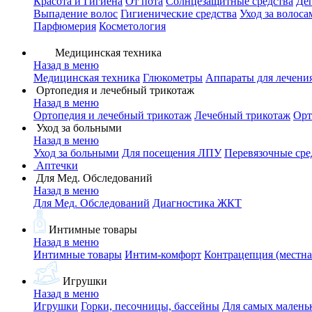
Красота и Гигиена
От пота
Солнцезащитные средства
Де
Выпадение волос
Гигиенические средства
Уход за волоса
Парфюмерия
Косметология
Медицинская техника
Назад в меню
Медицинская техника
Глюкометры
Аппараты для лечени
Ортопедия и лечебный трикотаж
Назад в меню
Ортопедия и лечебный трикотаж
Лечебный трикотаж
Орт
Уход за больными
Назад в меню
Уход за больными
Для посещения ЛПУ
Перевязочные сре
Аптечки
Для Мед. Обследований
Назад в меню
Для Мед. Обследований
Диагностика ЖКТ
Интимные товары
Назад в меню
Интимные товары
Интим-комфорт
Контрацепция (местна
Игрушки
Назад в меню
Игрушки
Горки, песочницы, бассейны
Для самых малень