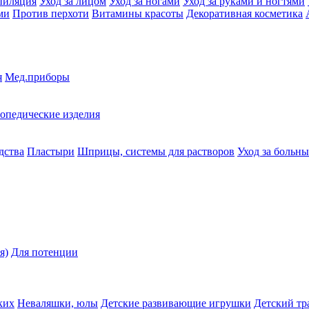
пиляция
Уход за лицом
Уход за ногами
Уход за руками и ногтями
ми
Против перхоти
Витамины красоты
Декоративная косметика
я
Мед.приборы
опедические изделия
дства
Пластыри
Шприцы, системы для растворов
Уход за больн
я)
Для потенции
ких
Неваляшки, юлы
Детские развивающие игрушки
Детский тр