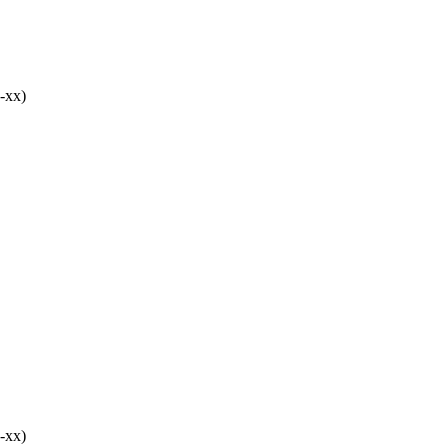
-хх)
-хх)