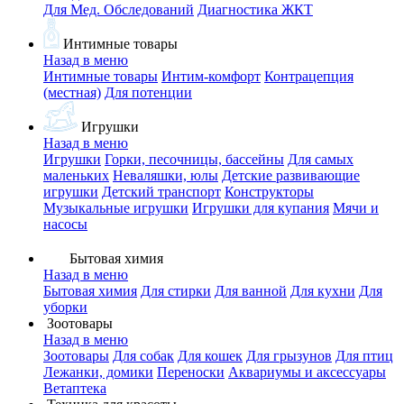
Для Мед. Обследований
Диагностика ЖКТ
Интимные товары
Назад в меню
Интимные товары
Интим-комфорт
Контрацепция
(местная)
Для потенции
Игрушки
Назад в меню
Игрушки
Горки, песочницы, бассейны
Для самых
маленьких
Неваляшки, юлы
Детские развивающие
игрушки
Детский транспорт
Конструкторы
Музыкальные игрушки
Игрушки для купания
Мячи и
насосы
Бытовая химия
Назад в меню
Бытовая химия
Для стирки
Для ванной
Для кухни
Для
уборки
Зоотовары
Назад в меню
Зоотовары
Для собак
Для кошек
Для грызунов
Для птиц
Лежанки, домики
Переноски
Аквариумы и аксессуары
Ветаптека