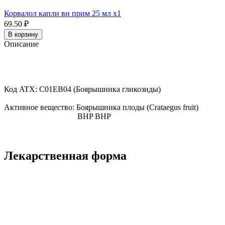
Корвалол капли вн прим 25 мл x1
69.50 ₽
В корзину
Описание
Код ATX:
C01EB04
(Боярышника гликозиды)
Активное вещество:
Боярышника плоды
(Crataegus fruit)
BHP
BHP
Лекарственная форма