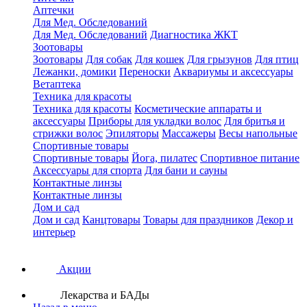
Аптечки
Для Мед. Обследований
Для Мед. Обследований
Диагностика ЖКТ
Зоотовары
Зоотовары
Для собак
Для кошек
Для грызунов
Для птиц
Лежанки, домики
Переноски
Аквариумы и аксессуары
Ветаптека
Техника для красоты
Техника для красоты
Косметические аппараты и
аксессуары
Приборы для укладки волос
Для бритья и
стрижки волос
Эпиляторы
Массажеры
Весы напольные
Спортивные товары
Спортивные товары
Йога, пилатес
Спортивное питание
Аксессуары для спорта
Для бани и сауны
Контактные линзы
Контактные линзы
Дом и сад
Дом и сад
Канцтовары
Товары для праздников
Декор и
интерьер
Акции
Лекарства и БАДы