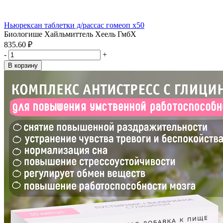
Ньюрексан таблетки д/рассас гомеоп x50
Биологише Хайльмиттель Хеель ГмбХ
835.60 ₽
-
+
В корзину