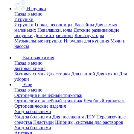
Игрушки
Назад в меню
Игрушки
Игрушки
Горки, песочницы, бассейны
Для самых
маленьких
Неваляшки, юлы
Детские развивающие
игрушки
Детский транспорт
Конструкторы
Музыкальные игрушки
Игрушки для купания
Мячи и
насосы
Бытовая химия
Назад в меню
Бытовая химия
Бытовая химия
Для стирки
Для ванной
Для кухни
Для
уборки
Еще
Назад в меню
Ортопедия и лечебный трикотаж
Ортопедия и лечебный трикотаж
Лечебный трикотаж
Ортопедические изделия
Уход за больными
Уход за больными
Для посещения ЛПУ
Перевязочные
средства
Пластыри
Шприцы, системы для растворов
Уход за больными
Аптечки