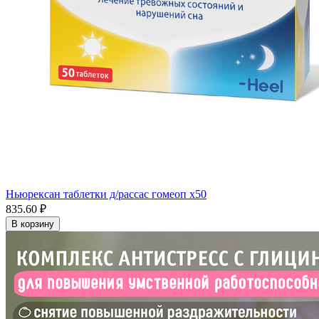
Ньюрексан таблетки д/рассас гомеоп x50
835.60 ₽
В корзину