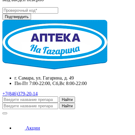
г. Самара, ул. Гагарина, д. 49
Пн-Пт 7:00-22:00, Сб,Вс 8:00-22:00
+7(846)379-20-14
Найти
Найти
Акции