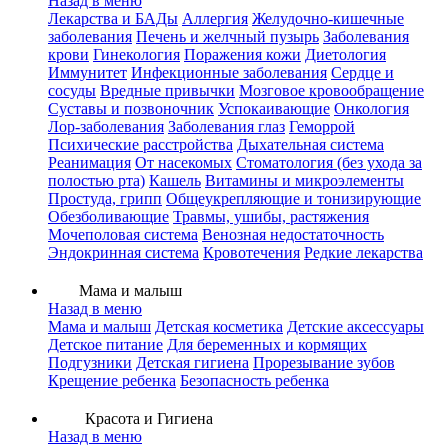
Назад в меню
Лекарства и БАДы
Аллергия
Желудочно-кишечные
заболевания
Печень и желчный пузырь
Заболевания
крови
Гинекология
Поражения кожи
Диетология
Иммунитет
Инфекционные заболевания
Сердце и
сосуды
Вредные привычки
Мозговое кровообращение
Суставы и позвоночник
Успокаивающие
Онкология
Лор-заболевания
Заболевания глаз
Геморрой
Психические расстройства
Дыхательная система
Реанимация
От насекомых
Стоматология (без ухода за
полостью рта)
Кашель
Витамины и микроэлементы
Простуда, грипп
Общеукрепляющие и тонизирующие
Обезболивающие
Травмы, ушибы, растяжения
Мочеполовая система
Венозная недостаточность
Эндокринная система
Кровотечения
Редкие лекарства
Мама и малыш
Назад в меню
Мама и малыш
Детская косметика
Детские аксессуары
Детское питание
Для беременных и кормящих
Подгузники
Детская гигиена
Прорезывание зубов
Крещение ребенка
Безопасность ребенка
Красота и Гигиена
Назад в меню