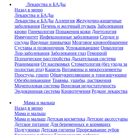
Лекарства и БАДы
Назад в меню
Лекарства и БАДы
Лекарства и БАДы
Аллергия
Желудочно-кишечные
заболевания
Печень и желчный пузырь
Заболевания
крови
Гинекология
Поражения кожи
Диетология
Иммунитет
Инфекционные заболевания
Сердце и
сосуды
Вредные привычки
Мозговое кровообращение
Суставы и позвоночник
Успокаивающие
Онкология
Лор-заболевания
Заболевания глаз
Геморрой
Психические расстройства
Дыхательная система
Реанимация
От насекомых
Стоматология (без ухода за
полостью рта)
Кашель
Витамины и микроэлементы
Простуда, грипп
Общеукрепляющие и тонизирующие
Обезболивающие
Травмы, ушибы, растяжения
Мочеполовая система
Венозная недостаточность
Эндокринная система
Кровотечения
Редкие лекарства
Мама и малыш
Назад в меню
Мама и малыш
Мама и малыш
Детская косметика
Детские аксессуары
Детское питание
Для беременных и кормящих
Подгузники
Детская гигиена
Прорезывание зубов