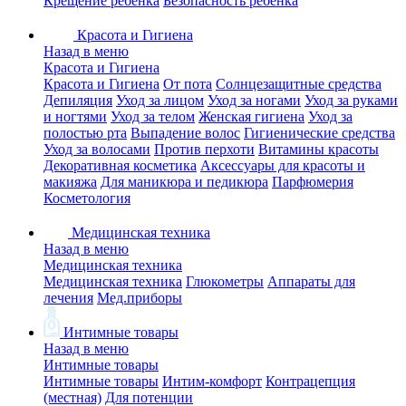
Крещение ребенка
Безопасность ребенка
Красота и Гигиена
Назад в меню
Красота и Гигиена
Красота и Гигиена
От пота
Солнцезащитные средства
Депиляция
Уход за лицом
Уход за ногами
Уход за руками
и ногтями
Уход за телом
Женская гигиена
Уход за
полостью рта
Выпадение волос
Гигиенические средства
Уход за волосами
Против перхоти
Витамины красоты
Декоративная косметика
Аксессуары для красоты и
макияжа
Для маникюра и педикюра
Парфюмерия
Косметология
Медицинская техника
Назад в меню
Медицинская техника
Медицинская техника
Глюкометры
Аппараты для
лечения
Мед.приборы
Интимные товары
Назад в меню
Интимные товары
Интимные товары
Интим-комфорт
Контрацепция
(местная)
Для потенции