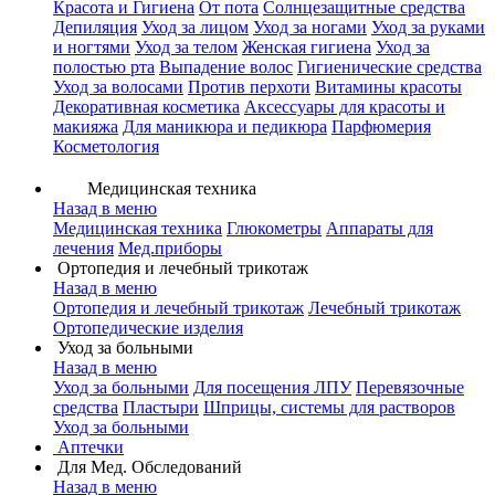
Красота и Гигиена
От пота
Солнцезащитные средства
Депиляция
Уход за лицом
Уход за ногами
Уход за руками
и ногтями
Уход за телом
Женская гигиена
Уход за
полостью рта
Выпадение волос
Гигиенические средства
Уход за волосами
Против перхоти
Витамины красоты
Декоративная косметика
Аксессуары для красоты и
макияжа
Для маникюра и педикюра
Парфюмерия
Косметология
Медицинская техника
Назад в меню
Медицинская техника
Глюкометры
Аппараты для
лечения
Мед.приборы
Ортопедия и лечебный трикотаж
Назад в меню
Ортопедия и лечебный трикотаж
Лечебный трикотаж
Ортопедические изделия
Уход за больными
Назад в меню
Уход за больными
Для посещения ЛПУ
Перевязочные
средства
Пластыри
Шприцы, системы для растворов
Уход за больными
Аптечки
Для Мед. Обследований
Назад в меню