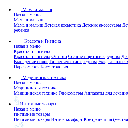
Мама и малыш
Назад в меню
Мама и малыш
Мама и малыш
Детская косметика
Детские аксессуары
Де
ребенка
Красота и Гигиена
Назад в меню
Красота и Гигиена
Красота и Гигиена
От пота
Солнцезащитные средства
Де
Выпадение волос
Гигиенические средства
Уход за волоса
Парфюмерия
Косметология
Медицинская техника
Назад в меню
Медицинская техника
Медицинская техника
Глюкометры
Аппараты для лечени
Интимные товары
Назад в меню
Интимные товары
Интимные товары
Интим-комфорт
Контрацепция (местна