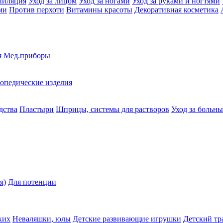
пиляция
Уход за лицом
Уход за ногами
Уход за руками и ногтями
ми
Против перхоти
Витамины красоты
Декоративная косметика
я
Мед.приборы
опедические изделия
дства
Пластыри
Шприцы, системы для растворов
Уход за больн
я)
Для потенции
ких
Неваляшки, юлы
Детские развивающие игрушки
Детский тр