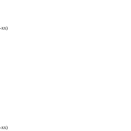
-хх)
-хх)