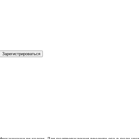
Зарегистрироваться
фикационным кодом. Для подтверждения введите его в поле ниж