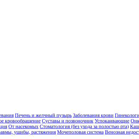
евания
Печень и желчный пузырь
Заболевания крови
Гинеколог
ое кровообращение
Суставы и позвоночник
Успокаивающие
Онк
ция
От насекомых
Стоматология (без ухода за полостью рта)
Каш
авмы, ушибы, растяжения
Мочеполовая система
Венозная недос