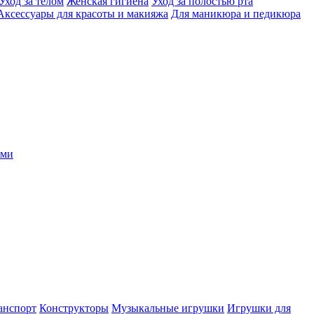
Уход за телом
Женская гигиена
Уход за полостью рта
Аксессуары для красоты и макияжа
Для маникюра и педикюра
ыми
анспорт
Конструкторы
Музыкальные игрушки
Игрушки для