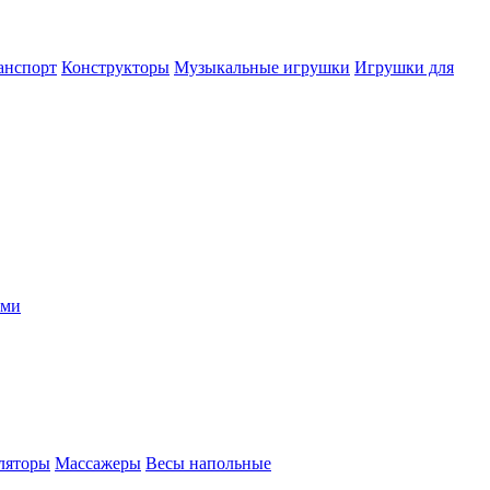
анспорт
Конструкторы
Музыкальные игрушки
Игрушки для
ыми
ляторы
Массажеры
Весы напольные