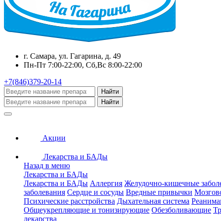
г. Самара, ул. Гагарина, д. 49
Пн-Пт 7:00-22:00, Сб,Вс 8:00-22:00
+7(846)379-20-14
Найти
Найти
Акции
Лекарства и БАДы
Назад в меню
Лекарства и БАДы
Лекарства и БАДы
Аллергия
Желудочно-кишечные забол
заболевания
Сердце и сосуды
Вредные привычки
Мозгов
Психические расстройства
Дыхательная система
Реанима
Общеукрепляющие и тонизирующие
Обезболивающие
Тр
лекарства