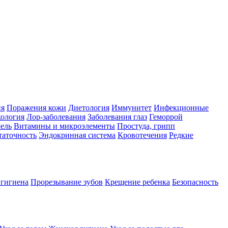
ия
Поражения кожи
Диетология
Иммунитет
Инфекционные
ология
Лор-заболевания
Заболевания глаз
Геморрой
ель
Витамины и микроэлементы
Простуда, грипп
таточность
Эндокринная система
Кровотечения
Редкие
 гигиена
Прорезывание зубов
Крещение ребенка
Безопасность