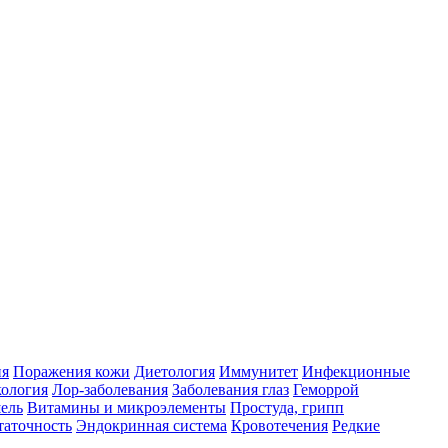
ия
Поражения кожи
Диетология
Иммунитет
Инфекционные
ология
Лор-заболевания
Заболевания глаз
Геморрой
ель
Витамины и микроэлементы
Простуда, грипп
таточность
Эндокринная система
Кровотечения
Редкие