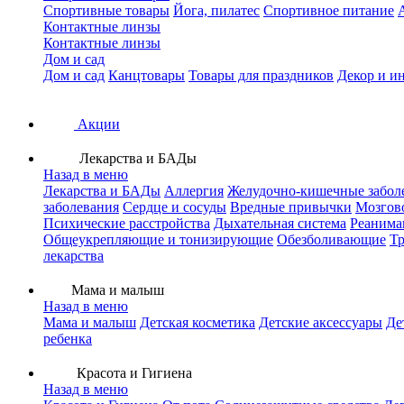
Спортивные товары
Йога, пилатес
Спортивное питание
Контактные линзы
Контактные линзы
Дом и сад
Дом и сад
Канцтовары
Товары для праздников
Декор и и
Акции
Лекарства и БАДы
Назад в меню
Лекарства и БАДы
Аллергия
Желудочно-кишечные забол
заболевания
Сердце и сосуды
Вредные привычки
Мозгов
Психические расстройства
Дыхательная система
Реанима
Общеукрепляющие и тонизирующие
Обезболивающие
Тр
лекарства
Мама и малыш
Назад в меню
Мама и малыш
Детская косметика
Детские аксессуары
Де
ребенка
Красота и Гигиена
Назад в меню