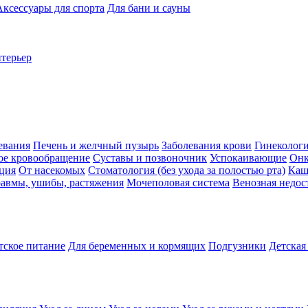
Аксессуары для спорта
Для бани и сауны
нтерьер
евания
Печень и желчный пузырь
Заболевания крови
Гинеколог
ое кровообращение
Суставы и позвоночник
Успокаивающие
Онк
ция
От насекомых
Стоматология (без ухода за полостью рта)
Каш
авмы, ушибы, растяжения
Мочеполовая система
Венозная недос
тское питание
Для беременных и кормящих
Подгузники
Детская