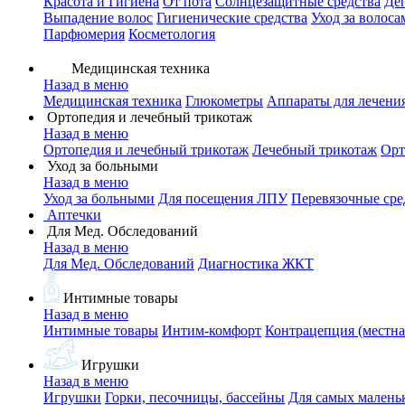
Красота и Гигиена
От пота
Солнцезащитные средства
Де
Выпадение волос
Гигиенические средства
Уход за волоса
Парфюмерия
Косметология
Медицинская техника
Назад в меню
Медицинская техника
Глюкометры
Аппараты для лечени
Ортопедия и лечебный трикотаж
Назад в меню
Ортопедия и лечебный трикотаж
Лечебный трикотаж
Орт
Уход за больными
Назад в меню
Уход за больными
Для посещения ЛПУ
Перевязочные сре
Аптечки
Для Мед. Обследований
Назад в меню
Для Мед. Обследований
Диагностика ЖКТ
Интимные товары
Назад в меню
Интимные товары
Интим-комфорт
Контрацепция (местна
Игрушки
Назад в меню
Игрушки
Горки, песочницы, бассейны
Для самых малень