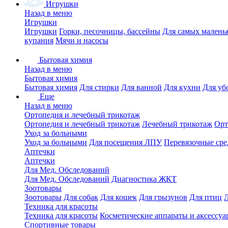
Игрушки
Назад в меню
Игрушки
Игрушки
Горки, песочницы, бассейны
Для самых малень
купания
Мячи и насосы
Бытовая химия
Назад в меню
Бытовая химия
Бытовая химия
Для стирки
Для ванной
Для кухни
Для уб
Еще
Назад в меню
Ортопедия и лечебный трикотаж
Ортопедия и лечебный трикотаж
Лечебный трикотаж
Орт
Уход за больными
Уход за больными
Для посещения ЛПУ
Перевязочные сре
Аптечки
Аптечки
Для Мед. Обследований
Для Мед. Обследований
Диагностика ЖКТ
Зоотовары
Зоотовары
Для собак
Для кошек
Для грызунов
Для птиц
Техника для красоты
Техника для красоты
Косметические аппараты и аксессуа
Спортивные товары