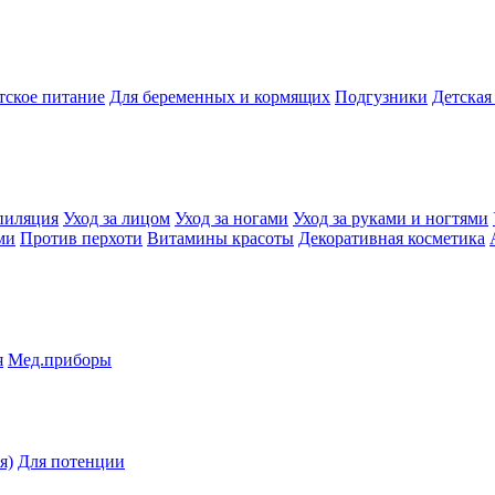
тское питание
Для беременных и кормящих
Подгузники
Детская
пиляция
Уход за лицом
Уход за ногами
Уход за руками и ногтями
ми
Против перхоти
Витамины красоты
Декоративная косметика
я
Мед.приборы
я)
Для потенции