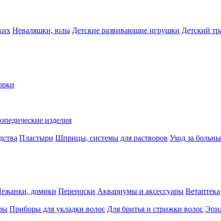
ких
Неваляшки, юлы
Детские развивающие игрушки
Детский тр
орки
опедические изделия
дства
Пластыри
Шприцы, системы для растворов
Уход за больн
Лежанки, домики
Переноски
Аквариумы и аксессуары
Ветаптека
ры
Приборы для укладки волос
Для бритья и стрижки волос
Эпи