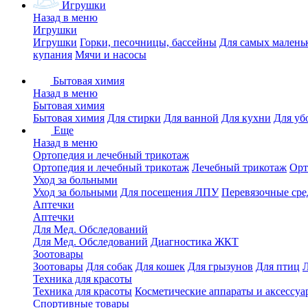
Игрушки
Назад в меню
Игрушки
Игрушки
Горки, песочницы, бассейны
Для самых малень
купания
Мячи и насосы
Бытовая химия
Назад в меню
Бытовая химия
Бытовая химия
Для стирки
Для ванной
Для кухни
Для уб
Еще
Назад в меню
Ортопедия и лечебный трикотаж
Ортопедия и лечебный трикотаж
Лечебный трикотаж
Орт
Уход за больными
Уход за больными
Для посещения ЛПУ
Перевязочные сре
Аптечки
Аптечки
Для Мед. Обследований
Для Мед. Обследований
Диагностика ЖКТ
Зоотовары
Зоотовары
Для собак
Для кошек
Для грызунов
Для птиц
Техника для красоты
Техника для красоты
Косметические аппараты и аксессуа
Спортивные товары