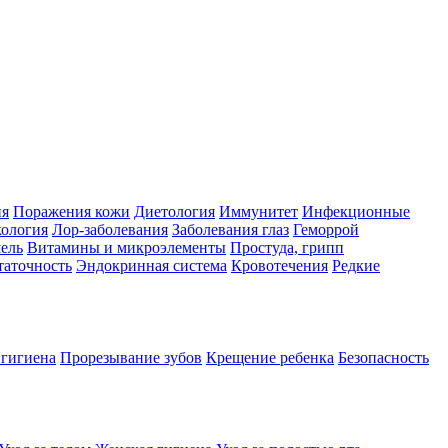
ия
Поражения кожи
Диетология
Иммунитет
Инфекционные
ология
Лор-заболевания
Заболевания глаз
Геморрой
ель
Витамины и микроэлементы
Простуда, грипп
таточность
Эндокринная система
Кровотечения
Редкие
 гигиена
Прорезывание зубов
Крещение ребенка
Безопасность