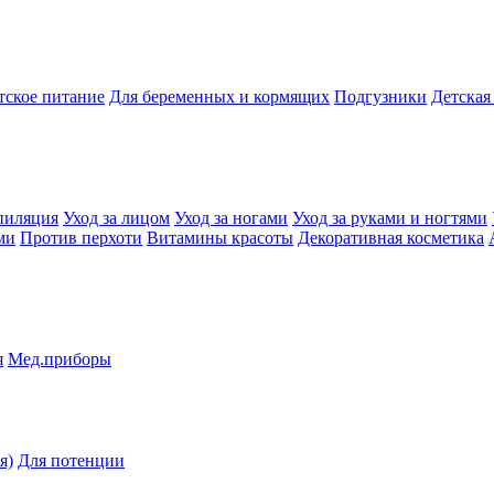
тское питание
Для беременных и кормящих
Подгузники
Детская
пиляция
Уход за лицом
Уход за ногами
Уход за руками и ногтями
ми
Против перхоти
Витамины красоты
Декоративная косметика
я
Мед.приборы
я)
Для потенции