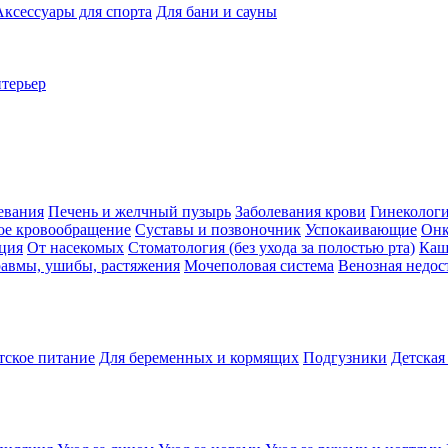
Аксессуары для спорта
Для бани и сауны
нтерьер
евания
Печень и желчный пузырь
Заболевания крови
Гинеколог
ое кровообращение
Суставы и позвоночник
Успокаивающие
Онк
ция
От насекомых
Стоматология (без ухода за полостью рта)
Каш
авмы, ушибы, растяжения
Мочеполовая система
Венозная недос
тское питание
Для беременных и кормящих
Подгузники
Детская