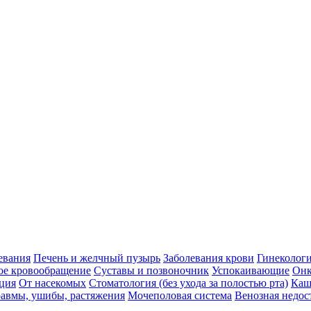
евания
Печень и желчный пузырь
Заболевания крови
Гинеколог
ое кровообращение
Суставы и позвоночник
Успокаивающие
Онк
ция
От насекомых
Стоматология (без ухода за полостью рта)
Каш
авмы, ушибы, растяжения
Мочеполовая система
Венозная недос