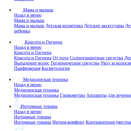
Мама и малыш
Назад в меню
Мама и малыш
Мама и малыш
Детская косметика
Детские аксессуары
Де
ребенка
Красота и Гигиена
Назад в меню
Красота и Гигиена
Красота и Гигиена
От пота
Солнцезащитные средства
Де
Выпадение волос
Гигиенические средства
Уход за волоса
Парфюмерия
Косметология
Медицинская техника
Назад в меню
Медицинская техника
Медицинская техника
Глюкометры
Аппараты для лечени
Интимные товары
Назад в меню
Интимные товары
Интимные товары
Интим-комфорт
Контрацепция (местна