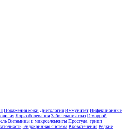
ия
Поражения кожи
Диетология
Иммунитет
Инфекционные
ология
Лор-заболевания
Заболевания глаз
Геморрой
ель
Витамины и микроэлементы
Простуда, грипп
таточность
Эндокринная система
Кровотечения
Редкие