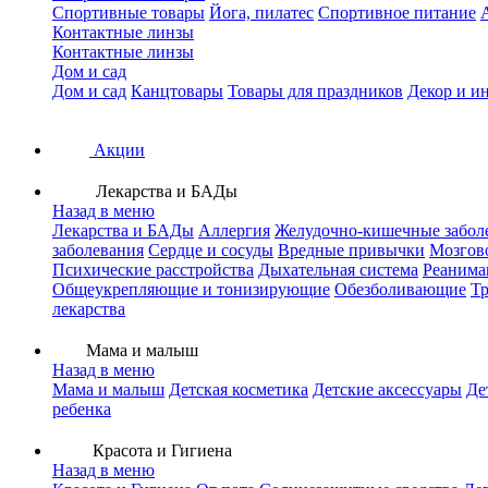
Спортивные товары
Йога, пилатес
Спортивное питание
Контактные линзы
Контактные линзы
Дом и сад
Дом и сад
Канцтовары
Товары для праздников
Декор и и
Акции
Лекарства и БАДы
Назад в меню
Лекарства и БАДы
Аллергия
Желудочно-кишечные забол
заболевания
Сердце и сосуды
Вредные привычки
Мозгов
Психические расстройства
Дыхательная система
Реанима
Общеукрепляющие и тонизирующие
Обезболивающие
Тр
лекарства
Мама и малыш
Назад в меню
Мама и малыш
Детская косметика
Детские аксессуары
Де
ребенка
Красота и Гигиена
Назад в меню