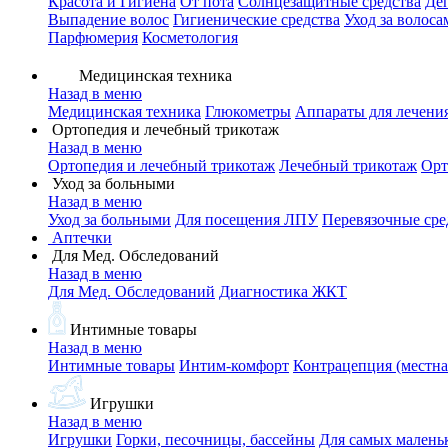
Красота и Гигиена
От пота
Солнцезащитные средства
Де
Выпадение волос
Гигиенические средства
Уход за волоса
Парфюмерия
Косметология
Медицинская техника
Назад в меню
Медицинская техника
Глюкометры
Аппараты для лечени
Ортопедия и лечебный трикотаж
Назад в меню
Ортопедия и лечебный трикотаж
Лечебный трикотаж
Орт
Уход за больными
Назад в меню
Уход за больными
Для посещения ЛПУ
Перевязочные сре
Аптечки
Для Мед. Обследований
Назад в меню
Для Мед. Обследований
Диагностика ЖКТ
Интимные товары
Назад в меню
Интимные товары
Интим-комфорт
Контрацепция (местна
Игрушки
Назад в меню
Игрушки
Горки, песочницы, бассейны
Для самых малень