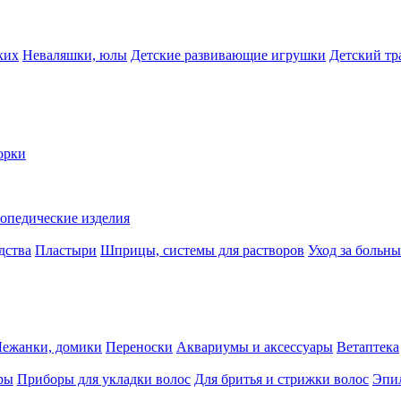
ких
Неваляшки, юлы
Детские развивающие игрушки
Детский тр
орки
опедические изделия
дства
Пластыри
Шприцы, системы для растворов
Уход за больн
Лежанки, домики
Переноски
Аквариумы и аксессуары
Ветаптека
ры
Приборы для укладки волос
Для бритья и стрижки волос
Эпи