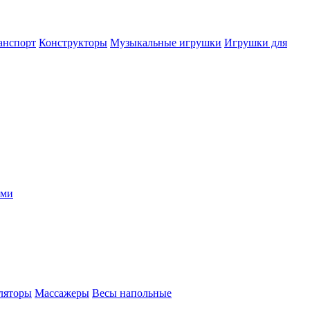
анспорт
Конструкторы
Музыкальные игрушки
Игрушки для
ыми
ляторы
Массажеры
Весы напольные