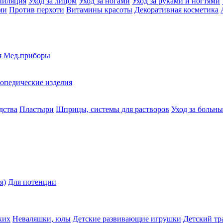
пиляция
Уход за лицом
Уход за ногами
Уход за руками и ногтями
ми
Против перхоти
Витамины красоты
Декоративная косметика
я
Мед.приборы
опедические изделия
дства
Пластыри
Шприцы, системы для растворов
Уход за больн
я)
Для потенции
ких
Неваляшки, юлы
Детские развивающие игрушки
Детский тр