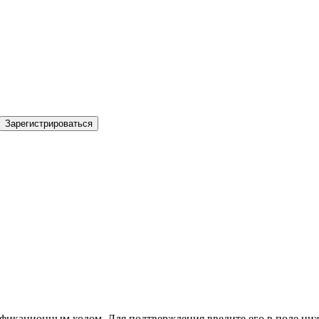
Зарегистрироваться
фикационным кодом. Для подтверждения введите его в поле ниж