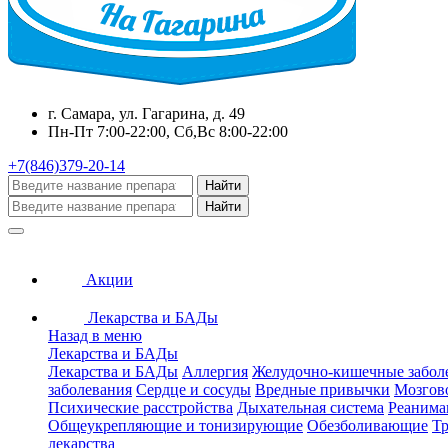
г. Самара, ул. Гагарина, д. 49
Пн-Пт 7:00-22:00, Сб,Вс 8:00-22:00
+7(846)379-20-14
Найти
Найти
Акции
Лекарства и БАДы
Назад в меню
Лекарства и БАДы
Лекарства и БАДы
Аллергия
Желудочно-кишечные забол
заболевания
Сердце и сосуды
Вредные привычки
Мозгов
Психические расстройства
Дыхательная система
Реанима
Общеукрепляющие и тонизирующие
Обезболивающие
Тр
лекарства