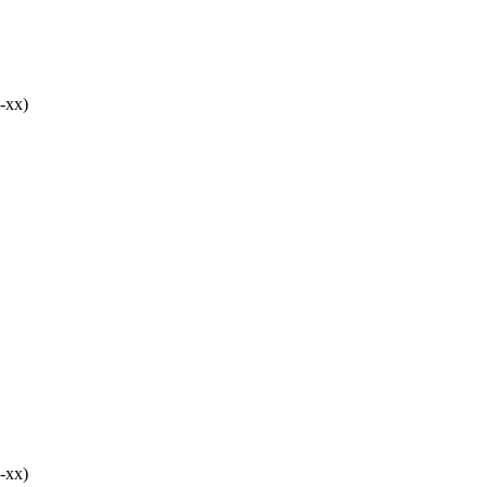
-хх)
-хх)