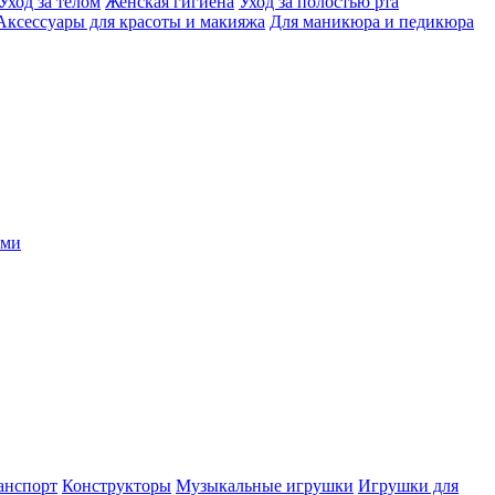
Уход за телом
Женская гигиена
Уход за полостью рта
Аксессуары для красоты и макияжа
Для маникюра и педикюра
ыми
анспорт
Конструкторы
Музыкальные игрушки
Игрушки для