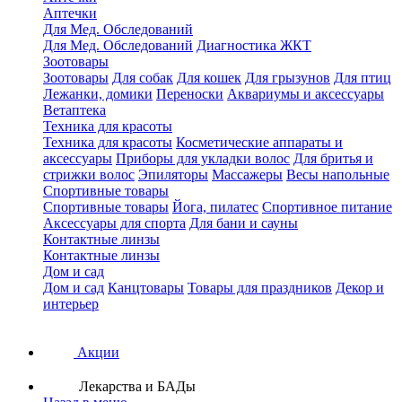
Аптечки
Для Мед. Обследований
Для Мед. Обследований
Диагностика ЖКТ
Зоотовары
Зоотовары
Для собак
Для кошек
Для грызунов
Для птиц
Лежанки, домики
Переноски
Аквариумы и аксессуары
Ветаптека
Техника для красоты
Техника для красоты
Косметические аппараты и
аксессуары
Приборы для укладки волос
Для бритья и
стрижки волос
Эпиляторы
Массажеры
Весы напольные
Спортивные товары
Спортивные товары
Йога, пилатес
Спортивное питание
Аксессуары для спорта
Для бани и сауны
Контактные линзы
Контактные линзы
Дом и сад
Дом и сад
Канцтовары
Товары для праздников
Декор и
интерьер
Акции
Лекарства и БАДы