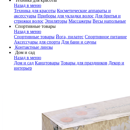
Техника для красоты
Назад в меню
Техника для красоты
Косметические аппараты и
аксессуары
Приборы для укладки волос
Для бритья и
стрижки волос
Эпиляторы
Массажеры
Весы напольные
Спортивные товары
Назад в меню
Спортивные товары
Йога, пилатес
Спортивное питание
Аксессуары для спорта
Для бани и сауны
Контактные линзы
Дом и сад
Назад в меню
Дом и сад
Канцтовары
Товары для праздников
Декор и
интерьер