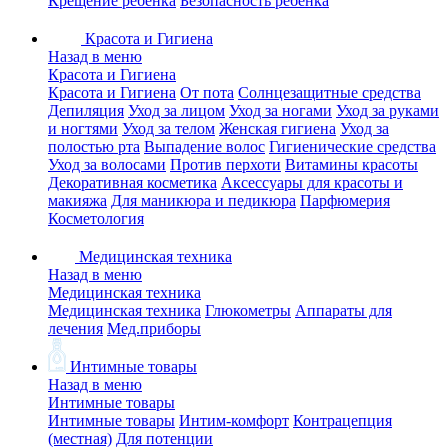
Крещение ребенка
Безопасность ребенка
Красота и Гигиена
Назад в меню
Красота и Гигиена
Красота и Гигиена
От пота
Солнцезащитные средства
Депиляция
Уход за лицом
Уход за ногами
Уход за руками
и ногтями
Уход за телом
Женская гигиена
Уход за
полостью рта
Выпадение волос
Гигиенические средства
Уход за волосами
Против перхоти
Витамины красоты
Декоративная косметика
Аксессуары для красоты и
макияжа
Для маникюра и педикюра
Парфюмерия
Косметология
Медицинская техника
Назад в меню
Медицинская техника
Медицинская техника
Глюкометры
Аппараты для
лечения
Мед.приборы
Интимные товары
Назад в меню
Интимные товары
Интимные товары
Интим-комфорт
Контрацепция
(местная)
Для потенции