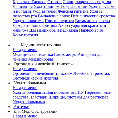
Красота и Гигиена
От пота
Солнцезащитные средства
Депиляция
Уход за лицом
Уход за ногами
Уход за руками
и ногтями
Уход за телом
Женская гигиена
Уход за
полостью рта
Выпадение волос
Гигиенические средства
Уход за волосами
Против перхоти
Витамины красоты
Декоративная косметика
Аксессуары для красоты и
макияжа
Для маникюра и педикюра
Парфюмерия
Косметология
Медицинская техника
Назад в меню
Медицинская техника
Глюкометры
Аппараты для
лечения
Мед.приборы
Ортопедия и лечебный трикотаж
Назад в меню
Ортопедия и лечебный трикотаж
Лечебный трикотаж
Ортопедические изделия
Уход за больными
Назад в меню
Уход за больными
Для посещения ЛПУ
Перевязочные
средства
Пластыри
Шприцы, системы для растворов
Уход за больными
Аптечки
Для Мед. Обследований
Назад в меню