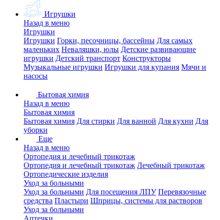
Игрушки
Назад в меню
Игрушки
Игрушки
Горки, песочницы, бассейны
Для самых
маленьких
Неваляшки, юлы
Детские развивающие
игрушки
Детский транспорт
Конструкторы
Музыкальные игрушки
Игрушки для купания
Мячи и
насосы
Бытовая химия
Назад в меню
Бытовая химия
Бытовая химия
Для стирки
Для ванной
Для кухни
Для
уборки
Еще
Назад в меню
Ортопедия и лечебный трикотаж
Ортопедия и лечебный трикотаж
Лечебный трикотаж
Ортопедические изделия
Уход за больными
Уход за больными
Для посещения ЛПУ
Перевязочные
средства
Пластыри
Шприцы, системы для растворов
Уход за больными
Аптечки