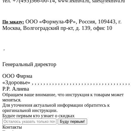
тел. +7(495)566-00-14,
,
www
.
lektrava
.
ru
sales
@
lektrava
.
ru
ООО «Формула-ФР», Россия, 109443, г.
По заказу:
Москва, Волгоградский пр-кт, д. 139, офис 10
,
Генеральный директор
ООО Фирма
«Здоровье»
, , , , , , , , , , , , , , , , , , , , , , , , , , , , , , , , , ,
Р.Р. Алиева
Обращаем ваше внимание, что инструкция к товарам может
меняться.
Для уточнения актуальной информации обратитесь к
оригинальной инструкции.
Будьте первым кто узнает о скидках
Буду первым!
Контакты