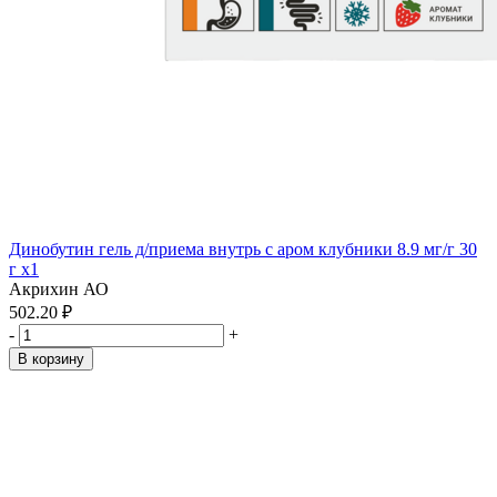
Динобутин гель д/приема внутрь с аром клубники 8.9 мг/г 30
г x1
Акрихин АО
502.20 ₽
-
+
В корзину