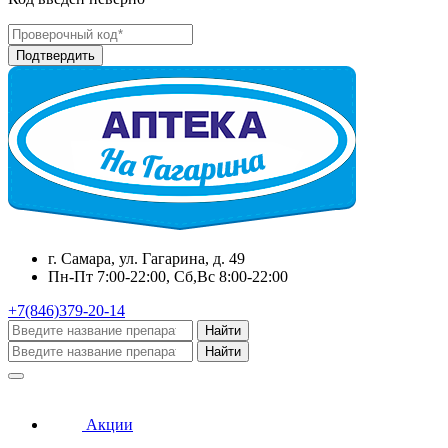
г. Самара, ул. Гагарина, д. 49
Пн-Пт 7:00-22:00, Сб,Вс 8:00-22:00
+7(846)379-20-14
Найти
Найти
Акции