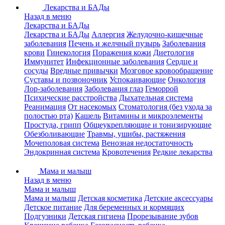
Лекарства и БАДы
Назад в меню
Лекарства и БАДы
Лекарства и БАДы
Аллергия
Желудочно-кишечные
заболевания
Печень и желчный пузырь
Заболевания
крови
Гинекология
Поражения кожи
Диетология
Иммунитет
Инфекционные заболевания
Сердце и
сосуды
Вредные привычки
Мозговое кровообращение
Суставы и позвоночник
Успокаивающие
Онкология
Лор-заболевания
Заболевания глаз
Геморрой
Психические расстройства
Дыхательная система
Реанимация
От насекомых
Стоматология (без ухода за
полостью рта)
Кашель
Витамины и микроэлементы
Простуда, грипп
Общеукрепляющие и тонизирующие
Обезболивающие
Травмы, ушибы, растяжения
Мочеполовая система
Венозная недостаточность
Эндокринная система
Кровотечения
Редкие лекарства
Мама и малыш
Назад в меню
Мама и малыш
Мама и малыш
Детская косметика
Детские аксессуары
Детское питание
Для беременных и кормящих
Подгузники
Детская гигиена
Прорезывание зубов